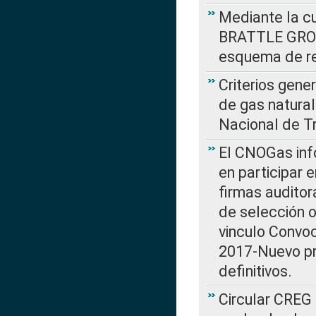
Mediante la cu
BRATTLE GROUP
esquema de re
Criterios gene
de gas natura
Nacional de T
El CNOGas info
en participar 
firmas auditor
de selección o
vinculo Convo
2017-Nuevo pr
definitivos.
Circular CREG 