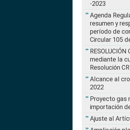
-2023
Agenda Regulat
resumen y resp
período de co
Circular 105 d
RESOLUCIÓN CR
mediante la cu
Resolución C
Alcance al cr
2022
Proyecto gas n
importación d
Ajuste al Artí