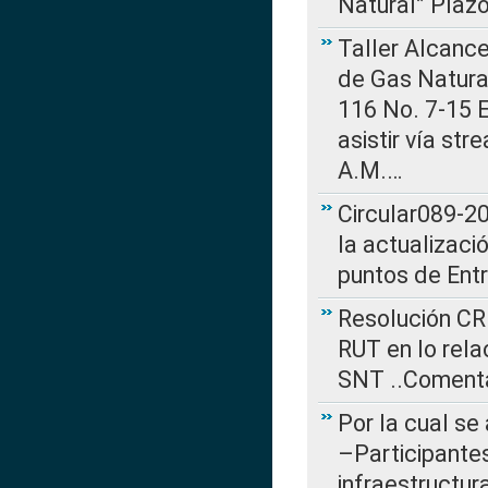
Natural” Plaz
Taller Alcance
de Gas Natural
116 No. 7-15 E
asistir vía st
A.M.…
Circular089-20
la actualizaci
puntos de Ent
Resolución CR
RUT en lo rel
SNT ..Comenta
Por la cual se
–Participantes
infraestructur