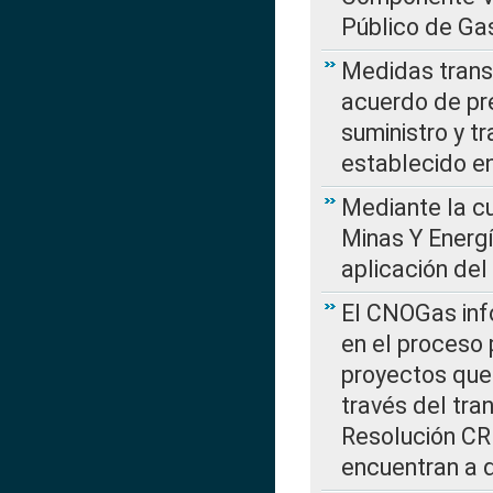
Público de Ga
Medidas transi
acuerdo de pre
suministro y t
establecido e
Mediante la cu
Minas Y Energ
aplicación del
El CNOGas info
en el proceso 
proyectos que 
través del tra
Resolución CRE
encuentran a 