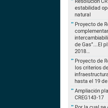
Resolución CR
estabilidad op
natural
Proyecto de R
complementan 
intercambiabi
de Gas”….El p
2018…
Proyecto de R
los criterios d
infraestructur
hasta el 19 de
Ampliación pl
CREG143-17
Por la cual se