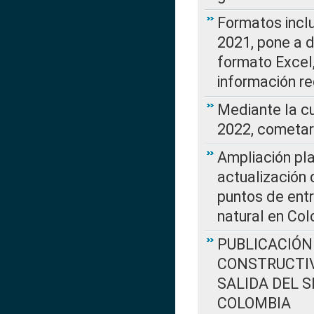
Formatos incl
2021, pone a d
formato Excel,
información re
Mediante la c
2022, cometar
Ampliación pla
actualización 
puntos de entr
natural en Co
PUBLICACIÓN
CONSTRUCTIV
SALIDA DEL 
COLOMBIA