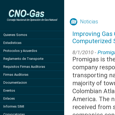
Noticias
Improving Gas 
Quienes Somos
Computerized 
Estadisticas
Protocolos y Acuerdos
8/1/2010 -
Promig
Promigas is th
Reglamento de Transporte
company respon
Requisitos Firmas Auditoras
transporting na
Firmas Auditoras
majority of tow
Documentacion
Colombian Atla
Eventos
America. The na
Enlaces
received from 
Informes SIMI
Convocatorias