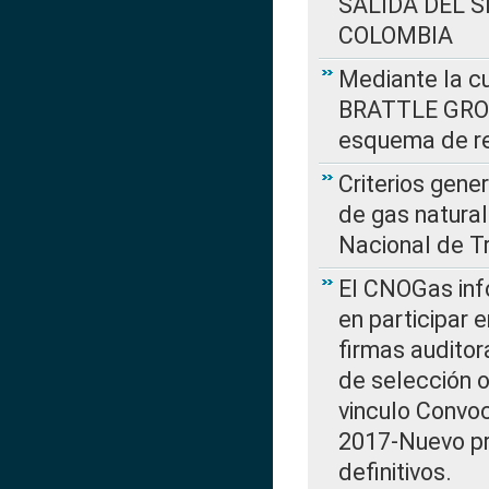
SALIDA DEL 
COLOMBIA
Mediante la cu
BRATTLE GROUP
esquema de re
Criterios gene
de gas natura
Nacional de T
El CNOGas info
en participar 
firmas auditor
de selección o
vinculo Convo
2017-Nuevo pr
definitivos.