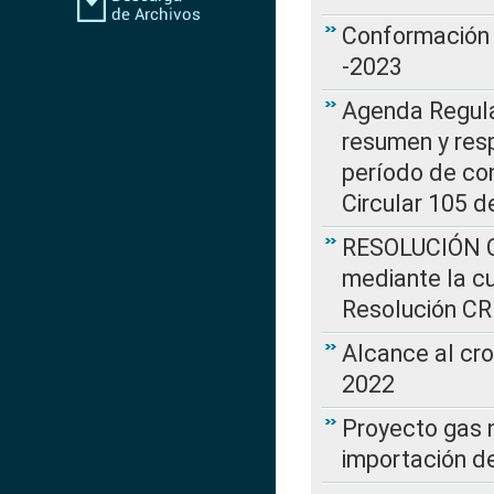
Conformación 
-2023
Agenda Regulat
resumen y resp
período de co
Circular 105 d
RESOLUCIÓN CR
mediante la cu
Resolución C
Alcance al cr
2022
Proyecto gas n
importación d