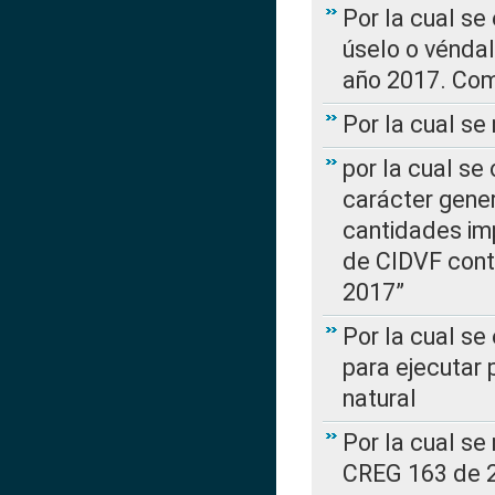
Por la cual se
úselo o véndal
año 2017. Com
Por la cual s
por la cual se
carácter genera
cantidades imp
de CIDVF conte
2017”
Por la cual se
para ejecutar
natural
Por la cual se
CREG 163 de 20