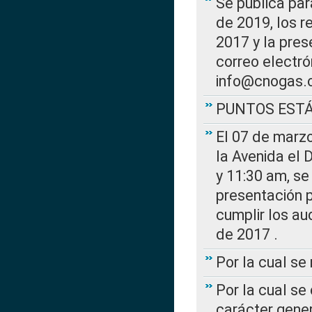
Se publica par
de 2019, los r
2017 y la pres
correo electr
info@cnogas.
PUNTOS EST
El 07 de marzo
la Avenida el 
y 11:30 am, se 
presentación p
cumplir los au
de 2017 .
Por la cual s
Por la cual se
carácter gener