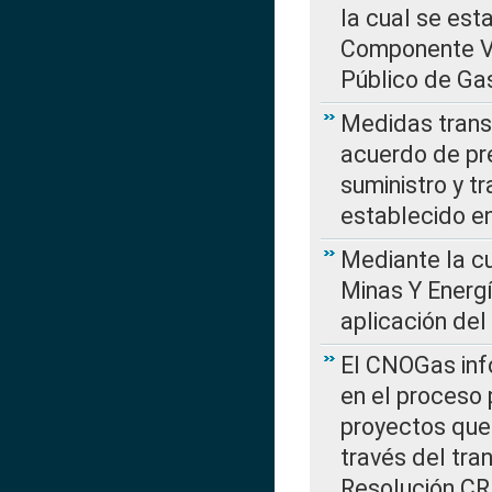
la cual se est
Componente Var
Público de Ga
Medidas transi
acuerdo de pre
suministro y t
establecido e
Mediante la cu
Minas Y Energ
aplicación del
El CNOGas info
en el proceso 
proyectos que 
través del tra
Resolución CRE