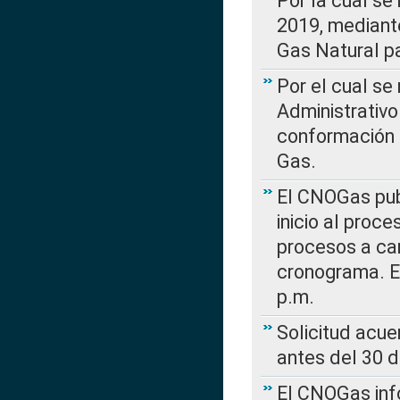
Por la cual se
2019, mediante
Gas Natural pa
Por el cual se
Administrativo
conformación 
Gas.
El CNOGas publ
inicio al proce
procesos a car
cronograma. E
p.m.
Solicitud acue
antes del 30 
El CNOGas info