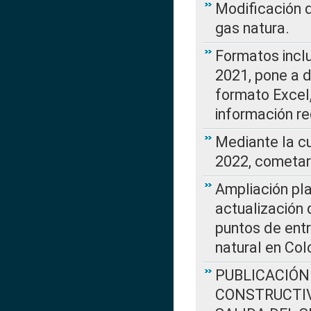
Modificación 
gas natura.
Formatos incl
2021, pone a d
formato Excel,
información re
Mediante la c
2022, cometar
Ampliación pla
actualización 
puntos de entr
natural en Co
PUBLICACIÓN
CONSTRUCTIV