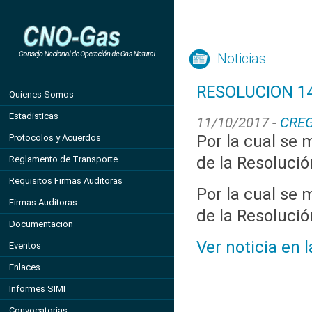
Noticias
RESOLUCION 14
Quienes Somos
Estadisticas
11/10/2017 -
CRE
Por la cual se m
Protocolos y Acuerdos
de la Resoluci
Reglamento de Transporte
Requisitos Firmas Auditoras
Por la cual se m
Firmas Auditoras
de la Resoluci
Documentacion
Ver noticia en 
Eventos
Enlaces
Informes SIMI
Convocatorias