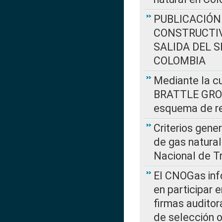
PUBLICACIÓN
CONSTRUCTIV
SALIDA DEL 
COLOMBIA
Mediante la cu
BRATTLE GROUP
esquema de re
Criterios gene
de gas natura
Nacional de T
El CNOGas info
en participar 
firmas auditor
de selección o