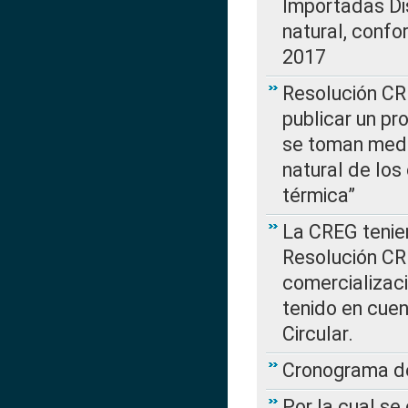
Importadas Di
natural, confo
2017
Resolución CR
publicar un pr
se toman medi
natural de los
térmica”
La CREG tenien
Resolución CR
comercializaci
tenido en cuen
Circular.
Cronograma de
Por la cual se