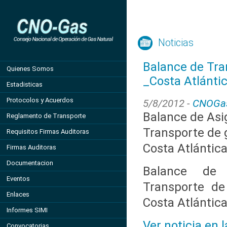
Noticias
Balance de Tra
Quienes Somos
_Costa Atlánti
Estadisticas
Protocolos y Acuerdos
5/8/2012 -
CNOGa
Balance de Asi
Reglamento de Transporte
Transporte de g
Requisitos Firmas Auditoras
Costa Atlántic
Firmas Auditoras
Documentacion
Balance de 
Eventos
Transporte de
Enlaces
Costa Atlántic
Informes SIMI
Ver noticia en 
Convocatorias