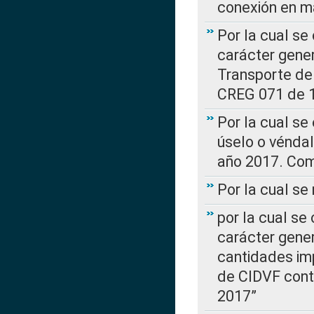
conexión en ma
Por la cual se
carácter gener
Transporte de
CREG 071 de 1
Por la cual se
úselo o véndal
año 2017. Com
Por la cual s
por la cual se
carácter genera
cantidades imp
de CIDVF conte
2017”