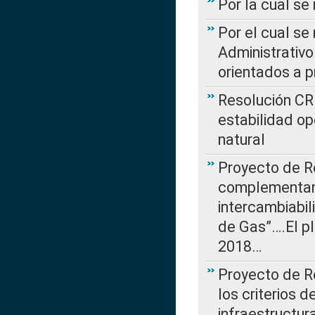
Por la cual se
Por el cual se
Administrativo
orientados a p
Resolución CR
estabilidad op
natural
Proyecto de R
complementan 
intercambiabi
de Gas”….El p
2018…
Proyecto de R
los criterios d
infraestructur