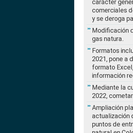
carácter gener
comerciales d
y se deroga p
Modificación 
gas natura.
Formatos incl
2021, pone a d
formato Excel,
información re
Mediante la c
2022, cometar
Ampliación pla
actualización 
puntos de entr
natural en Co