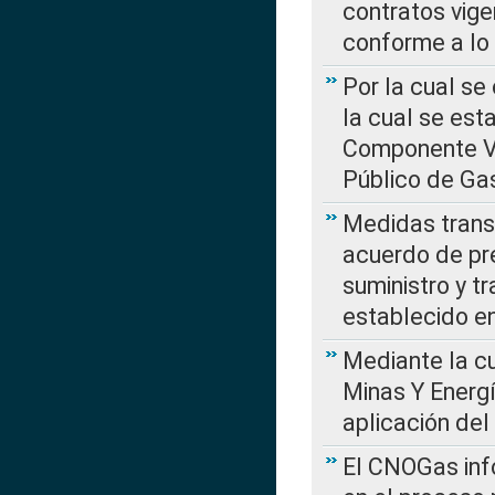
contratos vige
conforme a lo
Por la cual se
la cual se est
Componente Var
Público de Ga
Medidas transi
acuerdo de pre
suministro y t
establecido e
Mediante la cu
Minas Y Energ
aplicación del
El CNOGas info