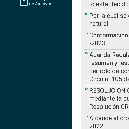
lo establecid
Por la cual s
natural
Conformación 
-2023
Agenda Regulat
resumen y resp
período de co
Circular 105 d
RESOLUCIÓN CR
mediante la cu
Resolución C
Alcance al cr
2022