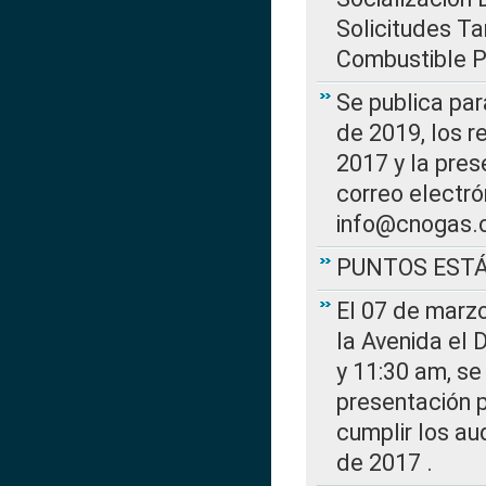
Solicitudes Ta
Combustible Po
Se publica par
de 2019, los r
2017 y la pres
correo electr
info@cnogas.
PUNTOS EST
El 07 de marzo
la Avenida el 
y 11:30 am, se 
presentación p
cumplir los au
de 2017 .