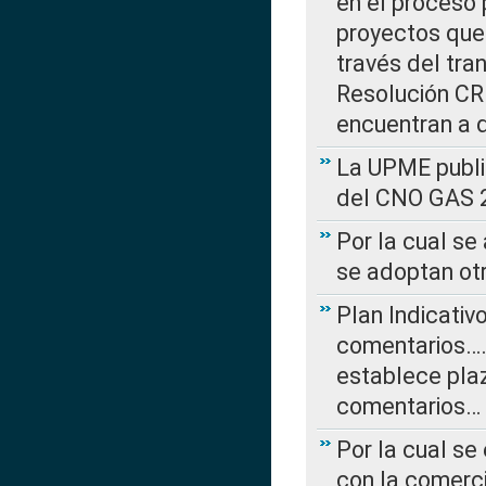
en el proceso 
proyectos que 
través del tra
Resolución CRE
encuentran a 
La UPME public
del CNO GAS 2
Por la cual se
se adoptan ot
Plan Indicativ
comentarios….
establece plaz
comentarios…
Por la cual se
con la comerci