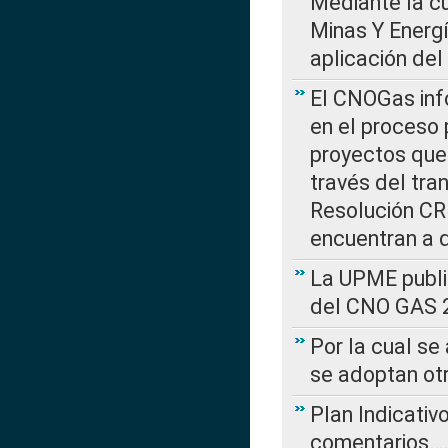
Mediante la cu
Minas Y Energ
aplicación del
El CNOGas info
en el proceso 
proyectos que 
través del tra
Resolución CRE
encuentran a 
La UPME public
del CNO GAS 2
Por la cual se
se adoptan ot
Plan Indicativ
comentarios….