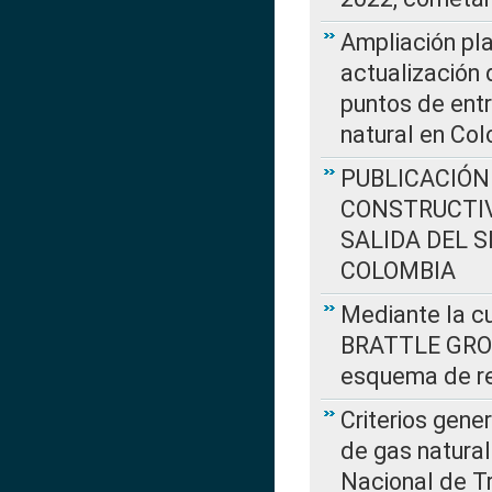
Ampliación pla
actualización 
puntos de entr
natural en Co
PUBLICACIÓN
CONSTRUCTIV
SALIDA DEL 
COLOMBIA
Mediante la cu
BRATTLE GROUP
esquema de re
Criterios gene
de gas natura
Nacional de T