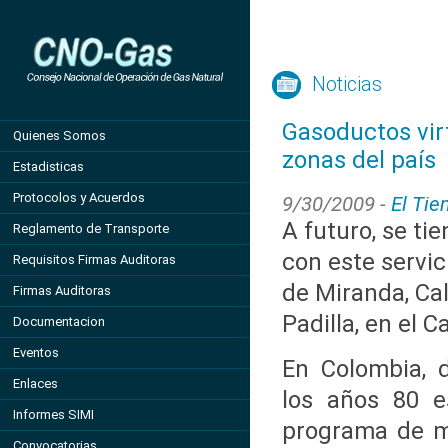
Noticias
Gasoductos vir
Quienes Somos
zonas del país
Estadisticas
Protocolos y Acuerdos
9/30/2009 -
El Ti
A futuro, se ti
Reglamento de Transporte
con este servic
Requisitos Firmas Auditoras
de Miranda, Cal
Firmas Auditoras
Padilla, en el C
Documentacion
Eventos
En Colombia, 
Enlaces
los años 80 
Informes SIMI
programa de ma
Convocatorias