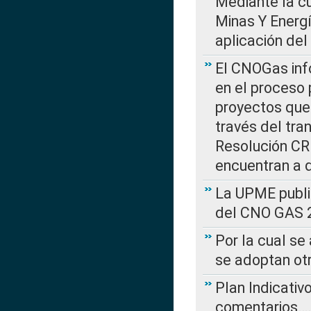
Mediante la cu
Minas Y Energ
aplicación del
El CNOGas info
en el proceso 
proyectos que 
través del tra
Resolución CRE
encuentran a 
La UPME public
del CNO GAS 2
Por la cual se
se adoptan ot
Plan Indicativ
comentarios….