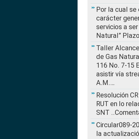
Por la cual se
carácter gener
servicios a se
Natural” Plaz
Taller Alcance
de Gas Natural
116 No. 7-15 E
asistir vía st
A.M.…
Resolución CR
RUT en lo rel
SNT ..Comenta
Circular089-20
la actualizaci