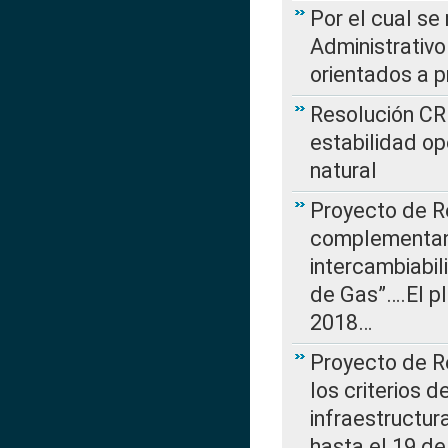
Por el cual se
Administrativo
orientados a p
Resolución CR
estabilidad op
natural
Proyecto de R
complementan 
intercambiabi
de Gas”….El p
2018…
Proyecto de R
los criterios d
infraestructur
hasta el 19 de