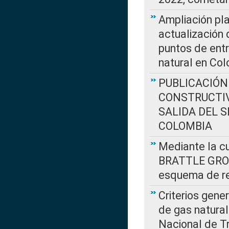
Ampliación pla
actualización 
puntos de entr
natural en Co
PUBLICACIÓN
CONSTRUCTIV
SALIDA DEL 
COLOMBIA
Mediante la cu
BRATTLE GROUP
esquema de re
Criterios gene
de gas natura
Nacional de T