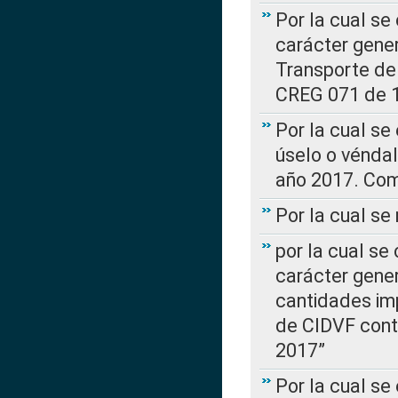
Por la cual se
carácter gener
Transporte de
CREG 071 de 1
Por la cual se
úselo o véndal
año 2017. Com
Por la cual s
por la cual se
carácter genera
cantidades imp
de CIDVF conte
2017”
Por la cual se