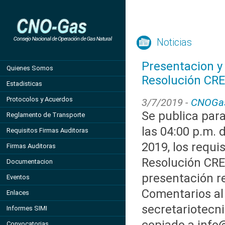
Noticias
Presentacion y 
Quienes Somos
Resolución CRE
Estadisticas
Protocolos y Acuerdos
3/7/2019 -
CNOGa
Se publica par
Reglamento de Transporte
las 04:00 p.m. 
Requisitos Firmas Auditoras
2019, los requi
Firmas Auditoras
Resolución CRE
Documentacion
presentación rea
Eventos
Comentarios al 
Enlaces
secretariotecn
Informes SIMI
Convocatorias