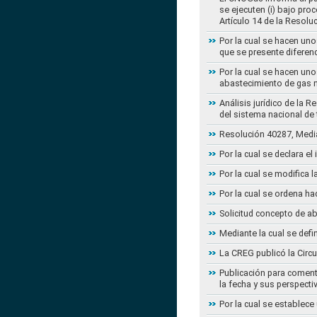
se ejecuten (i) bajo pro
Artículo 14 de la Resol
Por la cual se hacen uno
que se presente diferenc
Por la cual se hacen uno
abastecimiento de gas n
Análisis jurídico de la 
del sistema nacional de
Resolución 40287, Media
Por la cual se declara e
Por la cual se modifica
Por la cual se ordena ha
Solicitud concepto de a
Mediante la cual se defi
La CREG publicó la Circu
Publicación para coment
la fecha y sus perspecti
Por la cual se establece