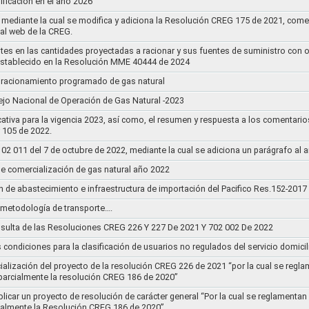
ificación en el año 2026
mediante la cual se modifica y adiciona la Resolución CREG 175 de 2021, comentar
tal web de la CREG.
stes en las cantidades proyectadas a racionar y sus fuentes de suministro con 
establecido en la Resolución MME 40444 de 2024
un racionamiento programado de gas natural
jo Nacional de Operación de Gas Natural -2023
ativa para la vigencia 2023, así como, el resumen y respuesta a los comentario
r 105 de 2022.
011 del 7 de octubre de 2022, mediante la cual se adiciona un parágrafo al a
e comercialización de gas natural año 2022
n de abastecimiento e infraestructura de importación del Pacifico Res.152-2017
la metodología de transporte….
sulta de las Resoluciones CREG 226 Y 227 De 2021 Y 702 002 De 2022
s condiciones para la clasificación de usuarios no regulados del servicio domicil
socialización del proyecto de la resolución CREG 226 de 2021 “por la cual se r
 parcialmente la resolución CREG 186 de 2020”
blicar un proyecto de resolución de carácter general “Por la cual se reglament
cialmente la Resolución CREG 186 de 2020”