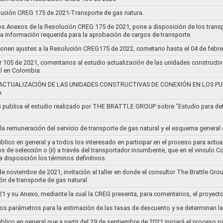
lución CREG 175 de 2021-Transporte de gas natura.
os Anexos de la Resolución CREG 175 de 2021, pone a disposición de los transp
 la información requerida para la aprobación de cargos de transporte
ponen ajustes a la Resolución CREG175 de 2022, cometario hasta el 04 de febr
r 105 de 2021, comentarios al estudio actualización de las unidades constructi
al en Colombia
ACTUALIZACIÓN DE LAS UNIDADES CONSTRUCTIVAS DE CONEXIÓN EN LOS PU
A
G publica el estudio realizado por THE BRATTLE GROUP sobre "Estudio para d
 la remuneración del servicio de transporte de gas natural y el esquema genera
lico en general y a todos los interesado en participar en el proceso para actual
sos de selección o (ii) a través del transportador incumbente, que en el vincu
 disposición los términos definitivos.
de noviembre de 2021, invitación al taller en donde el consultor The Brattle Gr
n de transporte de gas natural
21 y su Anexo, mediante la cual la CREG presenta, para comentarios, el proyect
nos parámetros para la estimación de las tasas de descuento y se determinan la
lico en general que a partir del 29 de septiembre de 2021 iniciará el proceso pa