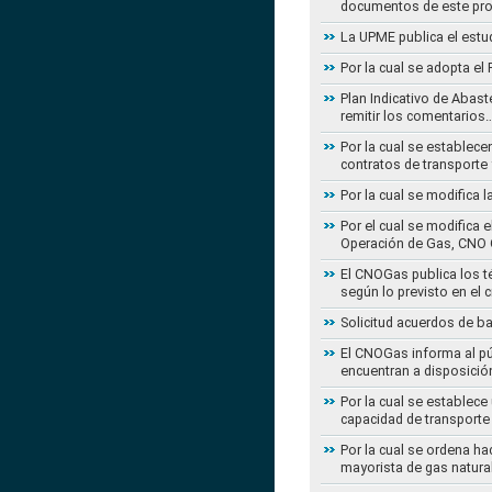
documentos de este pr
La UPME publica el estu
Por la cual se adopta e
Plan Indicativo de Abast
remitir los comentarios
Por la cual se establece
contratos de transporte 
Por la cual se modifica 
Por el cual se modifica 
Operación de Gas, CNO 
El CNOGas publica los té
según lo previsto en el 
Solicitud acuerdos de b
El CNOGas informa al púb
encuentran a disposició
Por la cual se establec
capacidad de transporte
Por la cual se ordena ha
mayorista de gas natura