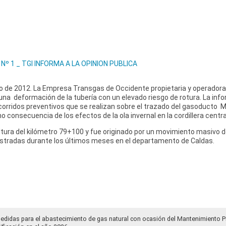
º 1 _ TGI INFORMA A LA OPINION PUBLICA
 de 2012. La Empresa Transgas de Occidente propietaria y operador
 una deformación de la tubería con un elevado riesgo de rotura. La in
corridos preventivos que se realizan sobre el trazado del gasoducto Ma
consecuencia de los efectos de la ola invernal en la cordillera centra
a altura del kilómetro 79+100 y fue originado por un movimiento masivo
egistradas durante los últimos meses en el departamento de Caldas.
medidas para el abastecimiento de gas natural con ocasión del Mantenimiento 