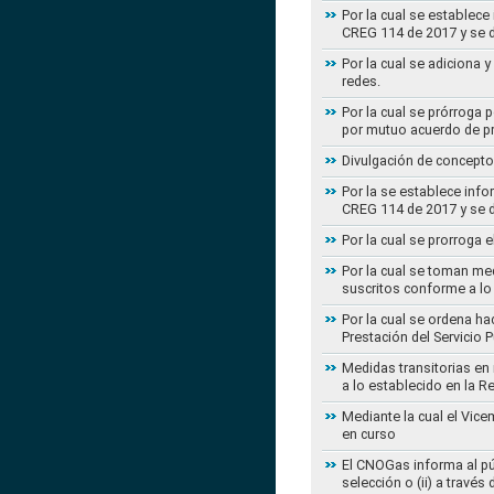
Por la cual se establece
CREG 114 de 2017 y se d
Por la cual se adiciona 
redes.
Por la cual se prórroga 
por mutuo acuerdo de pr
Divulgación de concepto
Por la se establece info
CREG 114 de 2017 y se d
Por la cual se prorroga 
Por la cual se toman med
suscritos conforme a lo
Por la cual se ordena ha
Prestación del Servicio
Medidas transitorias en
a lo establecido en la 
Mediante la cual el Vice
en curso
El CNOGas informa al púb
selección o (ii) a travé