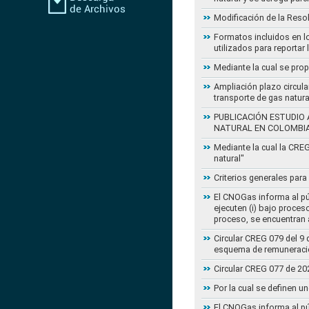
Modificación de la Reso
Formatos incluidos en l
utilizados para reportar
Mediante la cual se pro
Ampliación plazo circula
transporte de gas natur
PUBLICACIÓN ESTUDIO 
NATURAL EN COLOMBI
Mediante la cual la CRE
natural"
Criterios generales para
El CNOGas informa al púb
ejecuten (i) bajo proce
proceso, se encuentran a
Circular CREG 079 del 9 
esquema de remuneració
Circular CREG 077 de 20
Por la cual se definen u
El CNOGas informa al púb