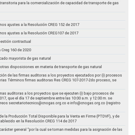
transitoria para la comercialización de capacidad de transporte de gas
n unos ajustes a la Resolución CREG 152 de 2017
n unos ajustes a la Resolución CREG107 de 2017
estión contractual
n Creg 160 de 2020
rcado mayorista de gas natural
n otras disposiciones en materia de transporte de gas natural
ción de las firmas auditoras a los proyectos ejecutados por (i) procesos
torias Términos firmas auditoras Res CREG 107-2017-2do proceso, se
rmas auditoras a los proyectos que se ejecuten (i) bajo procesos de
17, que el día 17 de septiembre entre las 10:00 a.m. y 12:00 m. se
correos secretariotecnico@cnogas.org.co e info@cnogas.org.co (registro
e la Producción Total Disponible para la Venta en Firme (PTDVF), y de
stablecido en la Resolución CREG 114 de 2017
arácter general “por la cual se toman medidas para la asignación de las