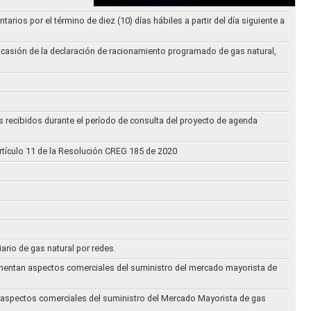
ios por el término de diez (10) días hábiles a partir del día siguiente a
ocasión de la declaración de racionamiento programado de gas natural,
s recibidos durante el período de consulta del proyecto de agenda
rtículo 11 de la Resolución CREG 185 de 2020
iario de gas natural por redes.
eglamentan aspectos comerciales del suministro del mercado mayorista de
an aspectos comerciales del suministro del Mercado Mayorista de gas