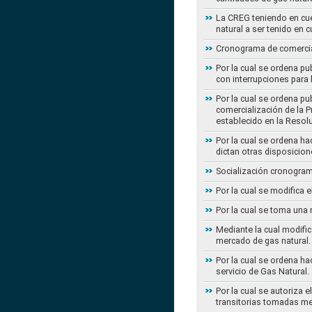
La CREG teniendo en cue
natural a ser tenido en c
Cronograma de comercial
Por la cual se ordena pu
con interrupciones para
Por la cual se ordena p
comercialización de la P
establecido en la Resol
Por la cual se ordena h
dictan otras disposicion
Socialización cronogram
Por la cual se modifica 
Por la cual se toma una 
Mediante la cual modific
mercado de gas natural.
Por la cual se ordena ha
servicio de Gas Natural.
Por la cual se autoriza 
transitorias tomadas m