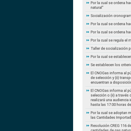
Por la cual se ordena ha
natural”
Socialización cronogram
Por la cual se ordena ha
Por la cual se ordena ha
Por la cual se regula e
Taller de socialización
Por la cual se establec
Se establecen los criter
El CNOGas informa al púb
de selección y (ii) tra
encuentran a disposición
El CNOGas informa al púb
selección o (ii) a travé
realizará una audiencia 
hasta las 17:00 horas d
Por la cual se adoptan 
las Cantidades Importad
Resolución CREG 116 de 2
cantidades de gas natur