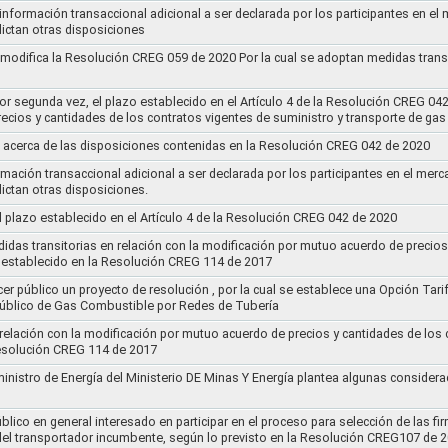
 información transaccional adicional a ser declarada por los participantes en el
ictan otras disposiciones
y modifica la Resolución CREG 059 de 2020 Por la cual se adoptan medidas transi
por segunda vez, el plazo establecido en el Artículo 4 de la Resolución CREG 04
ecios y cantidades de los contratos vigentes de suministro y transporte de ga
 acerca de las disposiciones contenidas en la Resolución CREG 042 de 2020
rmación transaccional adicional a ser declarada por los participantes en el mer
ictan otras disposiciones.
el plazo establecido en el Artículo 4 de la Resolución CREG 042 de 2020
idas transitorias en relación con la modificación por mutuo acuerdo de precios
 establecido en la Resolución CREG 114 de 2017
cer público un proyecto de resolución , por la cual se establece una Opción Tar
 Público de Gas Combustible por Redes de Tubería
 relación con la modificación por mutuo acuerdo de precios y cantidades de los
Resolución CREG 114 de 2017
ministro de Energía del Ministerio DE Minas Y Energía plantea algunas considera
lico en general interesado en participar en el proceso para selección de las fi
s del transportador incumbente, según lo previsto en la Resolución CREG107 de 2