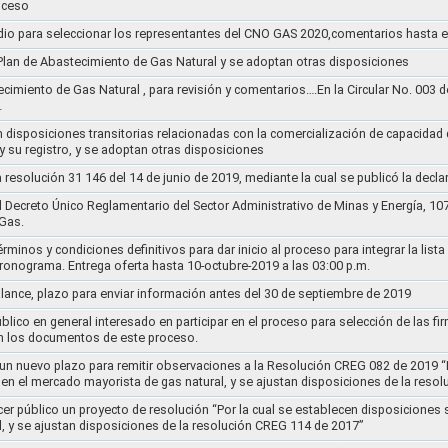
oceso
dio para seleccionar los representantes del CNO GAS 2020,comentarios hasta e
l Plan de Abastecimiento de Gas Natural y se adoptan otras disposiciones
ecimiento de Gas Natural , para revisión y comentarios….En la Circular No. 003
…
n disposiciones transitorias relacionadas con la comercialización de capacidad d
y su registro, y se adoptan otras disposiciones
la resolución 31 146 del 14 de junio de 2019, mediante la cual se publicó la decl
el Decreto Único Reglamentario del Sector Administrativo de Minas y Energía, 1
Gas.
rminos y condiciones definitivos para dar inicio al proceso para integrar la lis
cronograma. Entrega oferta hasta 10-octubre-2019 a las 03:00 p.m.
alance, plazo para enviar información antes del 30 de septiembre de 2019
lico en general interesado en participar en el proceso para selección de las fi
n los documentos de este proceso.
e un nuevo plazo para remitir observaciones a la Resolución CREG 082 de 2019 “
 en el mercado mayorista de gas natural, y se ajustan disposiciones de la reso
cer público un proyecto de resolución “Por la cual se establecen disposiciones
l, y se ajustan disposiciones de la resolución CREG 114 de 2017”