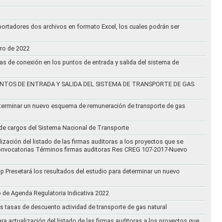
ortadores dos archivos en formato Excel, los cuales podrán ser
ero de 2022
vas de conexión en los puntos de entrada y salida del sistema de
NTOS DE ENTRADA Y SALIDA DEL SISTEMA DE TRANSPORTE DE GAS
eterminar un nuevo esquema de remuneración de transporte de gas
l de cargos del Sistema Nacional de Transporte
ización del listado de las firmas auditoras a los proyectos que se
lo Convocatorias Términos firmas auditoras Res CREG 107-2017-Nuevo
oup Presetará los resultados del estudio para determinar un nuevo
o de Agenda Regulatoria Indicativa 2022
s tasas de descuento actividad de transporte de gas natural
ra actualización del listado de las firmas auditoras a los proyectos que