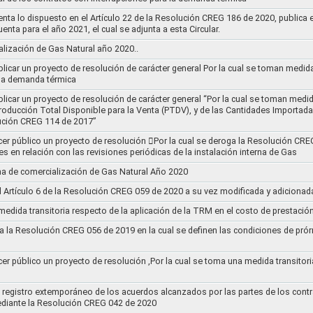
nta lo dispuesto en el Artículo 22 de la Resolución CREG 186 de 2020, publica
uenta para el año 2021, el cual se adjunta a esta Circular.
ización de Gas Natural año 2020..
blicar un proyecto de resolución de carácter general Por la cual se toman medid
 la demanda térmica
ublicar un proyecto de resolución de carácter general “Por la cual se toman me
roducción Total Disponible para la Venta (PTDV), y de las Cantidades Importada
ución CREG 114 de 2017”
acer público un proyecto de resolución 􀂴Por la cual se deroga la Resolución C
es en relación con las revisiones periódicas de la instalación interna de Gas
a de comercialización de Gas Natural Año 2020
el Artículo 6 de la Resolución CREG 059 de 2020 a su vez modificada y adiciona
medida transitoria respecto de la aplicación de la TRM en el costo de prestació
a la Resolución CREG 056 de 2019 en la cual se definen las condiciones de prórr
cer público un proyecto de resolución ,Por la cual se toma una medida transitori
el registro extemporáneo de los acuerdos alcanzados por las partes de los cont
ediante la Resolución CREG 042 de 2020