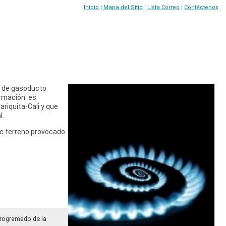
Inicio
|
Mapa del Sitio
|
Lista Correo
|
Contáctenos
a de gasoducto
formación es
riquita-Cali y que
l.
 de terreno provocado
Programado de la