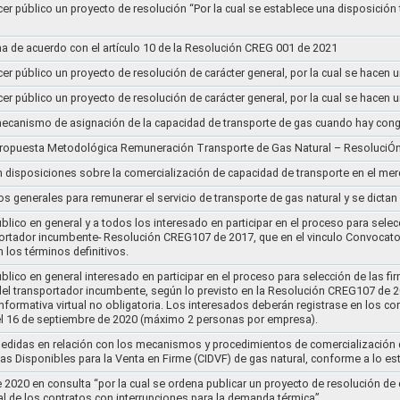
cer público un proyecto de resolución “Por la cual se establece una disposición 
a de acuerdo con el artículo 10 de la Resolución CREG 001 de 2021
cer público un proyecto de resolución de carácter general, por la cual se hace
cer público un proyecto de resolución de carácter general, por la cual se hace
l mecanismo de asignación de la capacidad de transporte de gas cuando hay cong
 propuesta Metodológica Remuneración Transporte de Gas Natural – ResoluciÓ
en disposiciones sobre la comercialización de capacidad de transporte en el me
ios generales para remunerar el servicio de transporte de gas natural y se dicta
lico en general y a todos los interesado en participar en el proceso para selec
nsportador incumbente- Resolución CREG107 de 2017, que en el vinculo Convoca
 los términos definitivos.
lico en general interesado en participar en el proceso para selección de las fi
s del transportador incumbente, según lo previsto en la Resolución CREG107 de 20
informativa virtual no obligatoria. Los interesados deberán registrase en los 
el 16 de septiembre de 2020 (máximo 2 personas por empresa).
medidas en relación con los mecanismos y procedimientos de comercialización d
as Disponibles para la Venta en Firme (CIDVF) de gas natural, conforme a lo e
020 en consulta “por la cual se ordena publicar un proyecto de resolución de c
al de los contratos con interrupciones para la demanda térmica”