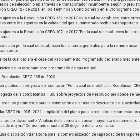
cesos de selección o (ii) a través del transportador incumbente, según lo previs
ución CREG 127 de 2021, en los Términos y Condiciones y en el Cronograma con 
s ajustes a la Resolución CREG 152 de 2017,en la cual se establece, entre otros
ias entre los agentes en la calidad del gas suministrado-recibido-transportado
s ajustes a la Resolución CREG 107 de 2017 “Por la cual se establecen los pro
atural.
Resolución por la cual se establecen los criterios generales para la remuneración
 transporte
nte la cual declara el cese del Racionamiento Programado declarado mediante
l inicico de un racionamiento programado de gas natural
 la Resolución CREG 185 de 2020
cer público un proyecto de resolución “Por la cual se modifica la Resolución C
bogacía de la competencia – SIC sobre proyectos de Resoluciones donde se h
nieron los parámetros para la estimación de la tasa de descuento de la actividad
lar CREG No..035 - 2021, ampliación del plazo para la remisión de comentarios d
arios del documento “Análisis de la comercialización mayorista de suministro 
vas de mejora” Comentarios hasta el 08 de junio del año en curso
 una disposición transitoria para la comercialización de capacidad de transporte