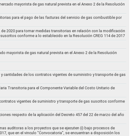
 mercado mayorista de gas natural prevista en el Anexo 2 de la Resolución
torias para el pago de las facturas del servicio de gas combustible por
2 de 2020 para tomar medidas transitorias en relación con la modificación
s suscritos conforme a lo establecido en la Resolución CREG 114 de 2017
cado mayorista de gas natural prevista en el Anexo 2 de la Resolución
 y cantidades de los contratos vigentes de suministro y transporte de gas
ifaria Transitoria para el Componente Variable del Costo Unitario de
 contratos vigentes de suministro y transporte de gas suscritos conforme
ciones respecto de la aplicación del Decreto 457 del 22 de marzo del año
rmas auditoras a los proyectos que se ejecuten (i) bajo procesos de
017, que en el vinculo "Convocatoria", se encuentran a disposición los