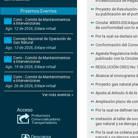
Infraestructura de Regas
Proyecto de Resolución- 
Próximos Eventos
su publicación en el por
Comi - Comité de Mantenimientos
Circular 40035-2024-Aju
e Intervenciones
de conformidad con lo 
Ago. 12 de 2026, Enlace virtual
Por la cual se declara 
Consejo Nacional de Operación de
Gas Natural
Conformación del Conse
Ago. 13 de 2026, Enlace virtual
Agenda Regulatoria Indic
Comi - Comité de Mantenimientos
publicado con la Circula
e Intervenciones
Ago. 19 de 2026, Enlace virtual
RESOLUCIÓN CREG No.102 
Alcance al cronograma d
Comi - Comité de Mantenimientos
e Intervenciones
Proyecto gas natural pla
Ago. 26 de 2026, Enlace virtual
Ajuste al Artículo 6 de 
Ver más eventos »
Ampliación plazo de con
Por la cual se definen la
invitación al taller de 
gas natural y se deroga
Por la cual se ordena pu
natural y se deroga par