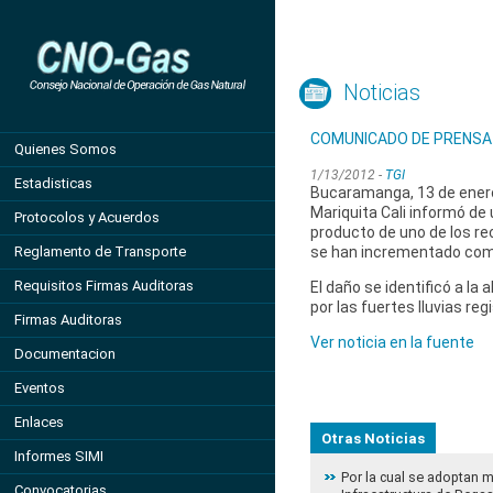
Noticias
COMUNICADO DE PRENSA N
Quienes Somos
1/13/2012 -
TGI
Estadisticas
Bucaramanga, 13 de enero
Mariquita Cali informó de
Protocolos y Acuerdos
producto de uno de los re
Reglamento de Transporte
se han incrementado como 
Requisitos Firmas Auditoras
El daño se identificó a l
por las fuertes lluvias r
Firmas Auditoras
Ver noticia en la fuente
Documentacion
Eventos
Enlaces
Otras Noticias
Informes SIMI
Por la cual se adoptan 
Convocatorias