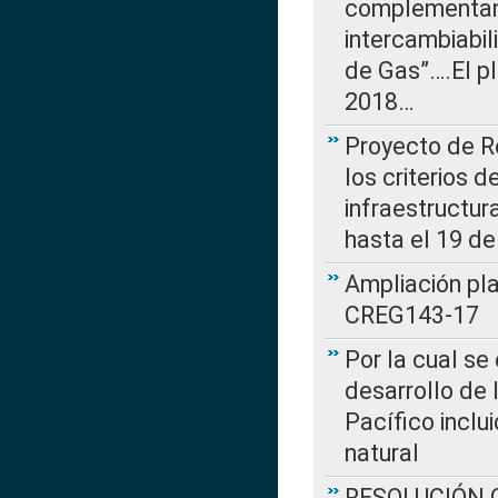
complementan 
intercambiabi
de Gas”….El p
2018…
Proyecto de R
los criterios d
infraestructur
hasta el 19 de
Ampliación pl
CREG143-17
Por la cual se
desarrollo de 
Pacífico inclu
natural
RESOLUCIÓN CR