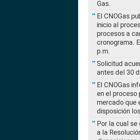
Gas.
El CNOGas publ
inicio al proce
procesos a car
cronograma. E
p.m.
Solicitud acue
antes del 30 
El CNOGas info
en el proceso 
mercado que en
disposición l
Por la cual se
a la Resolució