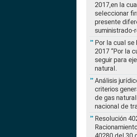
2017,en la cua
seleccionar fi
presente difer
suministrado-
Por la cual se
2017 “Por la 
seguir para ej
natural.
Análisis jurídi
criterios gene
de gas natura
nacional de tr
Resolución 402
Racionamient
40280 del 30 