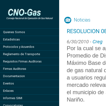
Noticias
RESOLUCION 08
Quienes Somos
Estadisticas
6/30/2010 -
Creg
Protocolos y Acuerdos
Por la cual se 
Reglamento de Transporte
Promedio de Dis
Requisitos Firmas Auditoras
Máximo Base de
Firmas Auditoras
de gas natural d
Documentacion
a usuarios regu
Eventos
mercado releva
Enlaces
el municipio de
Informes SIMI
Nariño.
Convocatorias