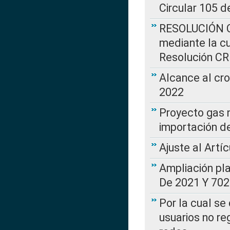
Circular 105 d
RESOLUCIÓN CR
mediante la cu
Resolución C
Alcance al cr
2022
Proyecto gas n
importación d
Ajuste al Artí
Ampliación pl
De 2021 Y 702
Por la cual se
usuarios no re