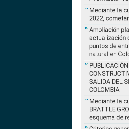
Mediante la c
2022, cometar
Ampliación pla
actualización 
puntos de entr
natural en Co
PUBLICACIÓN
CONSTRUCTIV
SALIDA DEL 
COLOMBIA
Mediante la cu
BRATTLE GROUP
esquema de re
Criterios gene