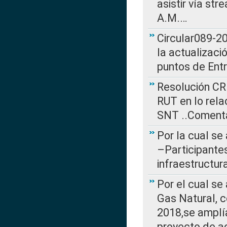
asistir vía st
A.M.…
Circular089-20
la actualizaci
puntos de Ent
Resolución CR
RUT en lo rel
SNT ..Comenta
Por la cual se
–Participantes
infraestructur
Por el cual se
Gas Natural, 
2018,se amplí
proyecto de ac