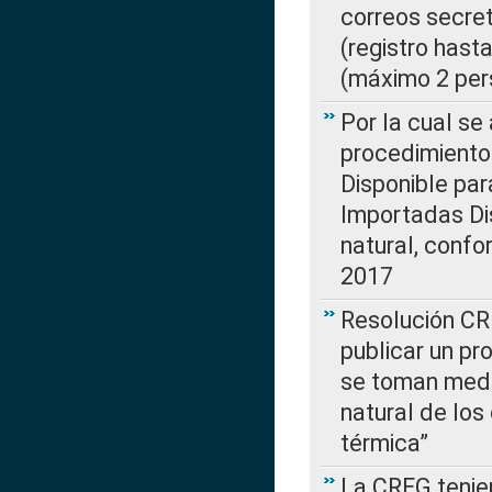
correos secre
(registro hast
(máximo 2 per
Por la cual s
procedimiento
Disponible par
Importadas Di
natural, confo
2017
Resolución CR
publicar un pr
se toman medi
natural de los
térmica”
La CREG tenien