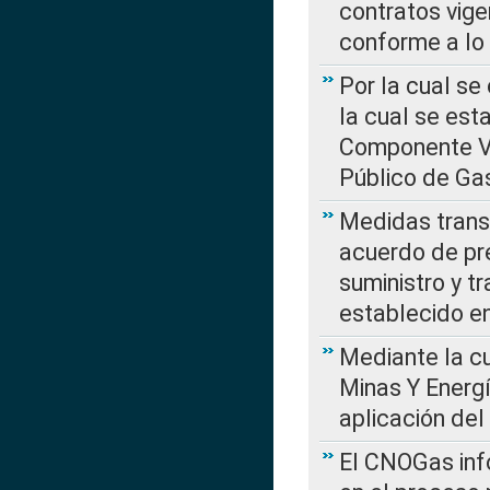
contratos vige
conforme a lo
Por la cual se
la cual se est
Componente Var
Público de Ga
Medidas transi
acuerdo de pre
suministro y t
establecido e
Mediante la cu
Minas Y Energ
aplicación del
El CNOGas info