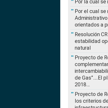
Por la cual se
Por el cual se
Administrativo
orientados a p
Resolución CR
estabilidad op
natural
Proyecto de R
complementan 
intercambiabi
de Gas”….El p
2018…
Proyecto de R
los criterios d
infraestructur