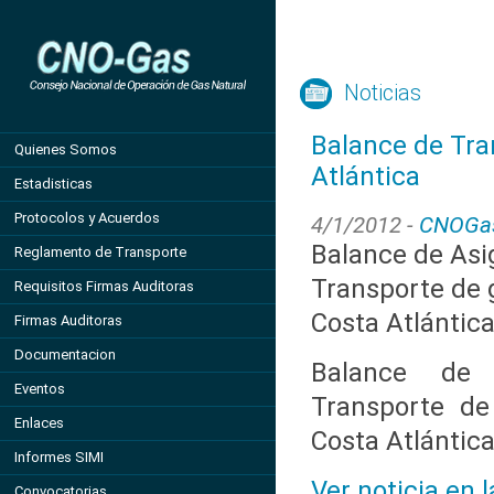
Noticias
Balance de Tra
Quienes Somos
Atlántica
Estadisticas
Protocolos y Acuerdos
4/1/2012 -
CNOGa
Balance de Asi
Reglamento de Transporte
Transporte de g
Requisitos Firmas Auditoras
Costa Atlántic
Firmas Auditoras
Documentacion
Balance de 
Eventos
Transporte de
Enlaces
Costa Atlántic
Informes SIMI
Ver noticia en 
Convocatorias