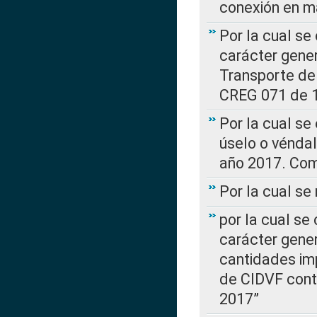
conexión en ma
Por la cual se
carácter gener
Transporte de
CREG 071 de 1
Por la cual se
úselo o véndal
año 2017. Com
Por la cual s
por la cual se
carácter genera
cantidades imp
de CIDVF conte
2017”