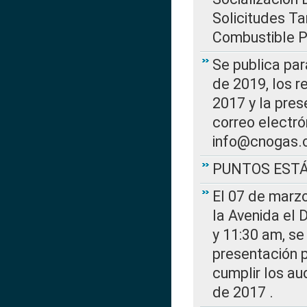
Solicitudes Ta
Combustible Po
Se publica par
de 2019, los r
2017 y la pres
correo electr
info@cnogas.
PUNTOS EST
El 07 de marzo
la Avenida el 
y 11:30 am, se 
presentación p
cumplir los au
de 2017 .