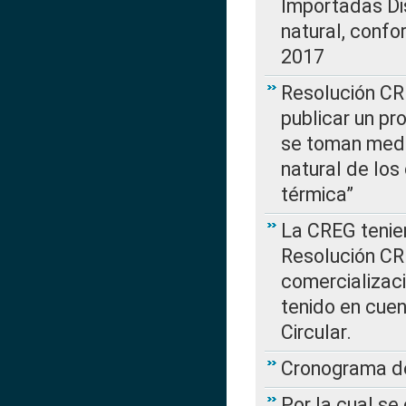
Importadas Di
natural, confo
2017
Resolución CR
publicar un pr
se toman medi
natural de los
térmica”
La CREG tenien
Resolución CR
comercializaci
tenido en cuen
Circular.
Cronograma de
Por la cual se