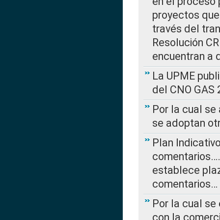
en el proceso 
proyectos que 
través del tra
Resolución CRE
encuentran a 
La UPME public
del CNO GAS 2
Por la cual se
se adoptan ot
Plan Indicativ
comentarios….
establece plaz
comentarios…
Por la cual se
con la comerci