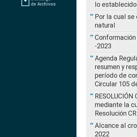
lo establecid
Por la cual s
natural
Conformación 
-2023
Agenda Regulat
resumen y resp
período de co
Circular 105 d
RESOLUCIÓN CR
mediante la cu
Resolución C
Alcance al cr
2022