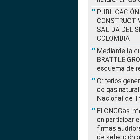
PUBLICACIÓN
CONSTRUCTIV
SALIDA DEL 
COLOMBIA
Mediante la cu
BRATTLE GROUP
esquema de re
Criterios gene
de gas natura
Nacional de T
El CNOGas info
en participar 
firmas auditor
de selección o