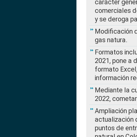
carácter gener
comerciales d
y se deroga p
Modificación 
gas natura.
Formatos incl
2021, pone a d
formato Excel,
información re
Mediante la c
2022, cometar
Ampliación pla
actualización 
puntos de entr
natural en Co