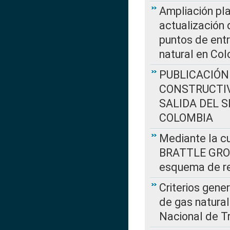
Ampliación pla
actualización 
puntos de entr
natural en Co
PUBLICACIÓN
CONSTRUCTIV
SALIDA DEL 
COLOMBIA
Mediante la cu
BRATTLE GROUP
esquema de re
Criterios gene
de gas natura
Nacional de T