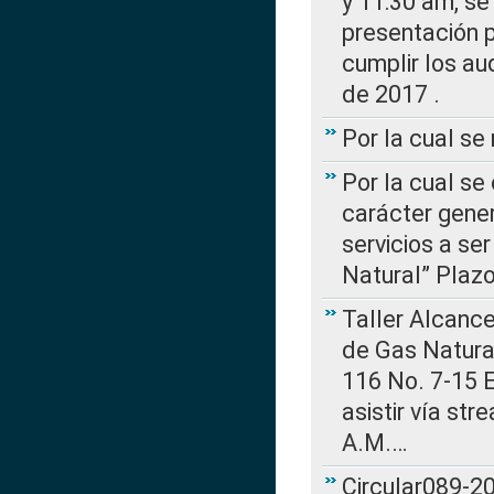
y 11:30 am, se 
presentación p
cumplir los au
de 2017 .
Por la cual s
Por la cual se
carácter gener
servicios a se
Natural” Plaz
Taller Alcance
de Gas Natural
116 No. 7-15 E
asistir vía st
A.M.…
Circular089-20