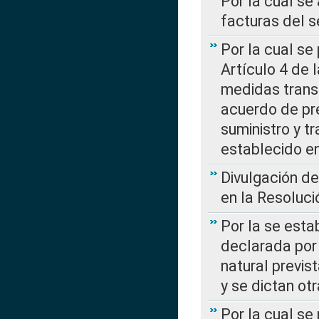
Por la cual se
facturas del s
Por la cual se
Artículo 4 de
medidas transi
acuerdo de pre
suministro y t
establecido e
Divulgación d
en la Resoluc
Por la se esta
declarada por 
natural previs
y se dictan ot
Por la cual se