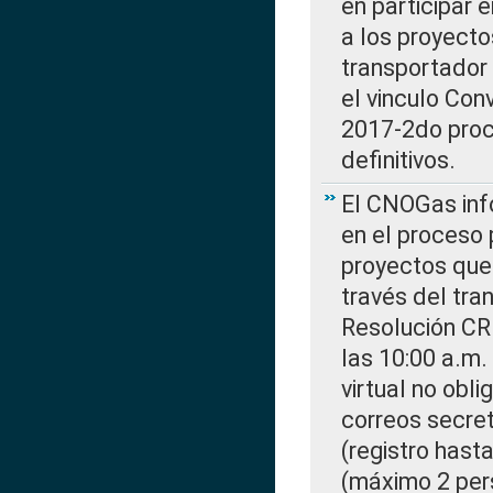
en participar 
a los proyecto
transportador
el vinculo Co
2017-2do proce
definitivos.
El CNOGas info
en el proceso 
proyectos que 
través del tra
Resolución CR
las 10:00 a.m.
virtual no obl
correos secre
(registro hast
(máximo 2 per