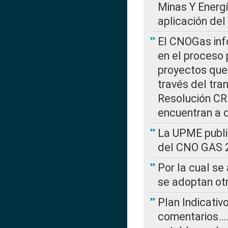
Minas Y Energ
aplicación del
El CNOGas info
en el proceso 
proyectos que 
través del tra
Resolución CRE
encuentran a 
La UPME public
del CNO GAS 2
Por la cual se
se adoptan ot
Plan Indicativ
comentarios….