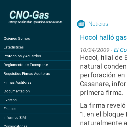
Noticias
Hocol halló ga
Quienes Somos
Estadisticas
10/24/2009 -
El C
Hocol, filial de
Protocolos y Acuerdos
natural conde
Reglamento de Transporte
perforación en
Requisitos Firmas Auditoras
Casanare, infor
Firmas Auditoras
primera firma.
Documentacion
Eventos
La firma reveló
Enlaces
1, en el bloqu
Informes SIMI
naturalmente a 
Convocatorias