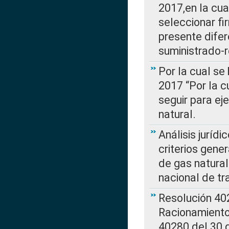
2017,en la cua
seleccionar fi
presente difer
suministrado-
Por la cual se
2017 “Por la 
seguir para ej
natural.
Análisis jurídi
criterios gene
de gas natura
nacional de tr
Resolución 402
Racionamient
40280 del 30 