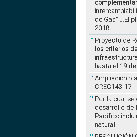
complementan 
intercambiabi
de Gas”….El p
2018…
Proyecto de R
los criterios d
infraestructur
hasta el 19 de
Ampliación pl
CREG143-17
Por la cual se
desarrollo de 
Pacífico inclu
natural
RESOLUCIÓN CR