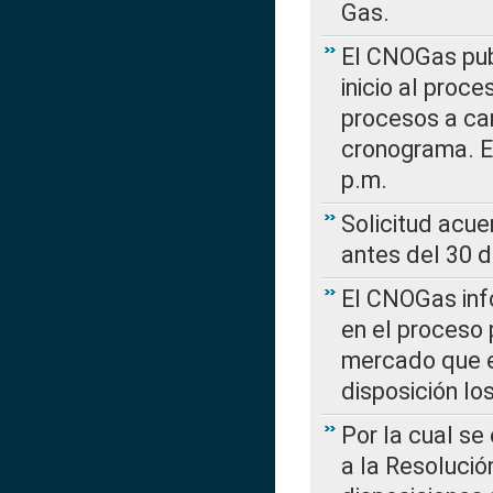
Gas.
El CNOGas publ
inicio al proce
procesos a car
cronograma. E
p.m.
Solicitud acue
antes del 30 
El CNOGas info
en el proceso 
mercado que en
disposición l
Por la cual se
a la Resolució