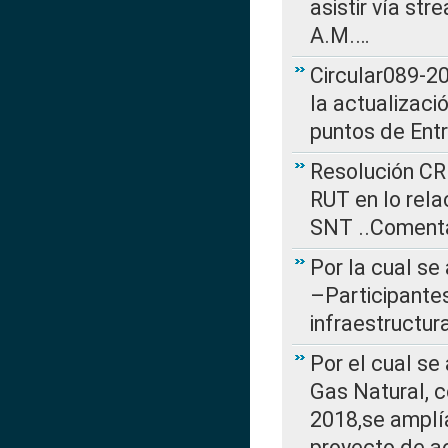
asistir vía st
A.M.…
Circular089-20
la actualizaci
puntos de Ent
Resolución CR
RUT en lo rel
SNT ..Comenta
Por la cual se
–Participantes
infraestructur
Por el cual se
Gas Natural, 
2018,se amplí
proyecto de ac