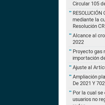
Circular 105 d
RESOLUCIÓN CR
mediante la cu
Resolución C
Alcance al cr
2022
Proyecto gas n
importación d
Ajuste al Artí
Ampliación pl
De 2021 Y 702
Por la cual se
usuarios no re