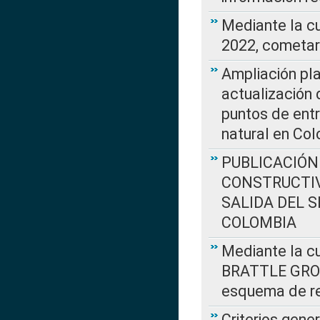
Mediante la c
2022, cometar
Ampliación pla
actualización 
puntos de entr
natural en Co
PUBLICACIÓN
CONSTRUCTIV
SALIDA DEL 
COLOMBIA
Mediante la cu
BRATTLE GROUP
esquema de re
Criterios gene