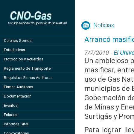
Noticias
Arrancó masific
Quienes Somos
Estadisticas
7/7/2010 -
El Univ
Un ambicioso 
Protocolos y Acuerdos
masificar, entre
Reglamento de Transporte
uso de Gas Nat
Requisitos Firmas Auditoras
municipios de Bo
Firmas Auditoras
Gobernación de 
Documentacion
de Minas y Ene
Eventos
Surtigás y Pro
Enlaces
Informes SIMI
Para lograr lle
Convocatorias