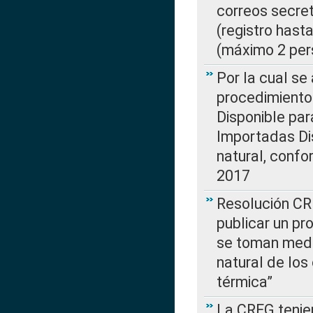
correos secre
(registro hast
(máximo 2 per
Por la cual s
procedimiento
Disponible par
Importadas Di
natural, confo
2017
Resolución CR
publicar un pr
se toman medi
natural de los
térmica”
La CREG tenien