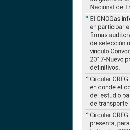
Nacional de T
El CNOGas info
en participar 
firmas auditor
de selección o
vinculo Convo
2017-Nuevo pr
definitivos.
Circular CREG 
en donde el co
del estudio p
de transporte 
Circular CREG
presenta, para