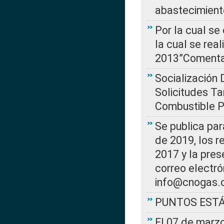
abastecimient
Por la cual se
la cual se rea
2013”Comentar
Socialización 
Solicitudes Ta
Combustible Po
Se publica par
de 2019, los r
2017 y la pres
correo electr
info@cnogas.
PUNTOS EST
El 07 de marzo