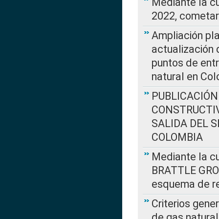
Mediante la c
2022, cometar
Ampliación pla
actualización 
puntos de entr
natural en Co
PUBLICACIÓN
CONSTRUCTIV
SALIDA DEL 
COLOMBIA
Mediante la cu
BRATTLE GROUP
esquema de re
Criterios gene
de gas natura