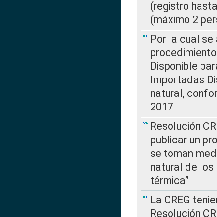
(registro hast
(máximo 2 per
Por la cual s
procedimiento
Disponible par
Importadas Di
natural, confo
2017
Resolución CR
publicar un pr
se toman medi
natural de los
térmica”
La CREG tenien
Resolución CR