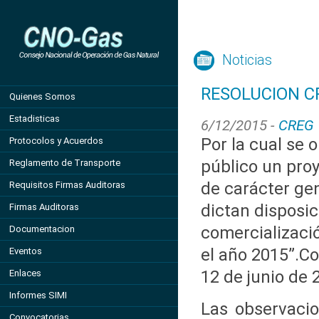
Noticias
RESOLUCION CR
Quienes Somos
Estadisticas
6/12/2015 -
CREG
Por la cual se 
Protocolos y Acuerdos
público un pro
Reglamento de Transporte
de carácter gen
Requisitos Firmas Auditoras
dictan disposic
Firmas Auditoras
comercializaci
Documentacion
el año 2015”.C
Eventos
12 de junio de 
Enlaces
Informes SIMI
Las observacio
Convocatorias