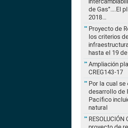
intercambiabi
de Gas”….El p
2018…
Proyecto de R
los criterios d
infraestructur
hasta el 19 de
Ampliación pl
CREG143-17
Por la cual se
desarrollo de 
Pacífico inclu
natural
RESOLUCIÓN CR
proyecto de re