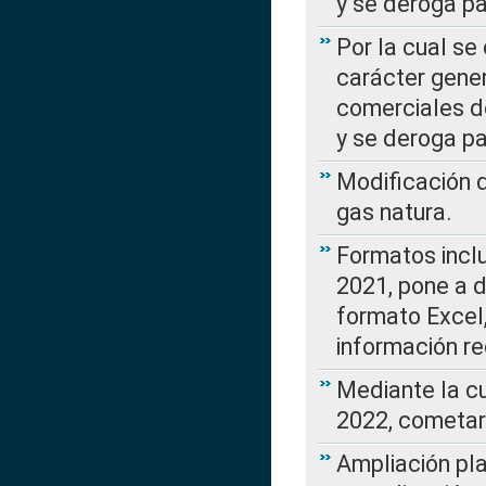
y se deroga p
Por la cual se
carácter gener
comerciales d
y se deroga p
Modificación 
gas natura.
Formatos incl
2021, pone a d
formato Excel,
información re
Mediante la c
2022, cometar
Ampliación pla