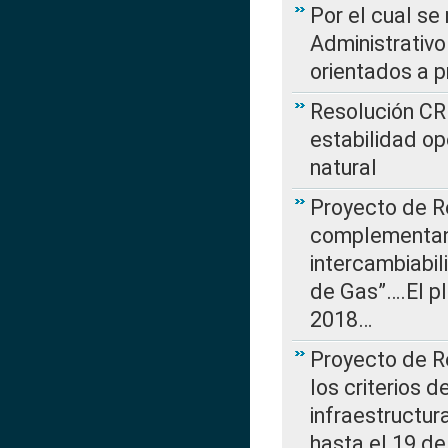
Por el cual se
Administrativo
orientados a p
Resolución CR
estabilidad op
natural
Proyecto de R
complementan 
intercambiabi
de Gas”….El p
2018…
Proyecto de R
los criterios d
infraestructur
hasta el 19 de