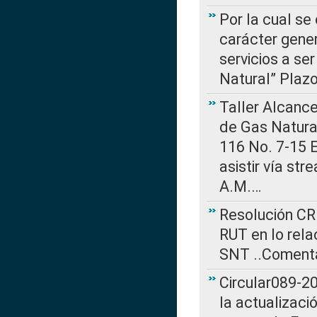
Por la cual se
carácter gener
servicios a se
Natural” Plaz
Taller Alcance
de Gas Natural
116 No. 7-15 E
asistir vía st
A.M.…
Resolución CR
RUT en lo rel
SNT ..Comenta
Circular089-20
la actualizaci