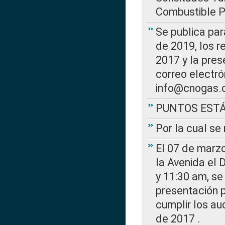
Combustible Po
Se publica par
de 2019, los r
2017 y la pres
correo electr
info@cnogas.
PUNTOS EST
Por la cual s
El 07 de marzo
la Avenida el 
y 11:30 am, se 
presentación p
cumplir los au
de 2017 .