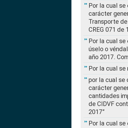
Por la cual se
carácter gener
Transporte de
CREG 071 de 1
Por la cual se
úselo o véndal
año 2017. Com
Por la cual s
por la cual se
carácter genera
cantidades imp
de CIDVF conte
2017”
Por la cual se