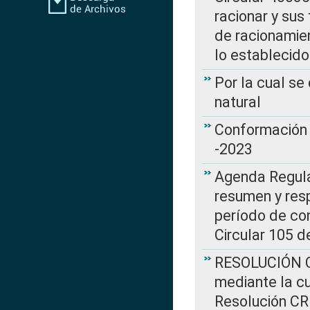
racionar y sus
de racionamie
lo establecid
Por la cual s
natural
Conformación 
-2023
Agenda Regulat
resumen y resp
período de co
Circular 105 d
RESOLUCIÓN CR
mediante la cu
Resolución C