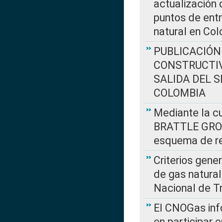
actualización 
puntos de entr
natural en Co
PUBLICACIÓN
CONSTRUCTIV
SALIDA DEL 
COLOMBIA
Mediante la cu
BRATTLE GROUP
esquema de re
Criterios gene
de gas natura
Nacional de T
El CNOGas info
en participar 