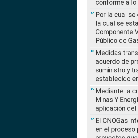
conforme a lo
Por la cual se
la cual se est
Componente Var
Público de Ga
Medidas transi
acuerdo de pre
suministro y t
establecido e
Mediante la cu
Minas Y Energ
aplicación del
El CNOGas info
en el proceso 
proyectos que 