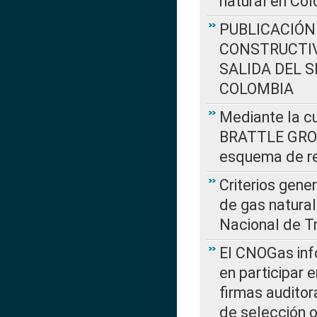
natural en Co
PUBLICACIÓN
CONSTRUCTIV
SALIDA DEL 
COLOMBIA
Mediante la cu
BRATTLE GROUP
esquema de re
Criterios gene
de gas natura
Nacional de T
El CNOGas info
en participar 
firmas auditor
de selección o