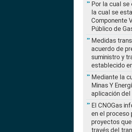
Por la cual se
la cual se est
Componente Var
Público de Ga
Medidas transi
acuerdo de pre
suministro y t
establecido e
Mediante la cu
Minas Y Energ
aplicación del
El CNOGas info
en el proceso 
proyectos que 
través del tra