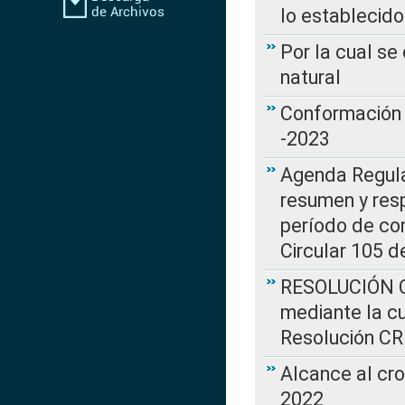
lo establecid
Por la cual s
natural
Conformación 
-2023
Agenda Regulat
resumen y resp
período de co
Circular 105 d
RESOLUCIÓN CR
mediante la cu
Resolución C
Alcance al cr
2022