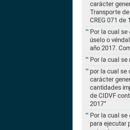
carácter gener
Transporte de
CREG 071 de 1
Por la cual se
úselo o véndal
año 2017. Com
Por la cual s
por la cual se
carácter genera
cantidades imp
de CIDVF conte
2017”
Por la cual se
para ejecutar