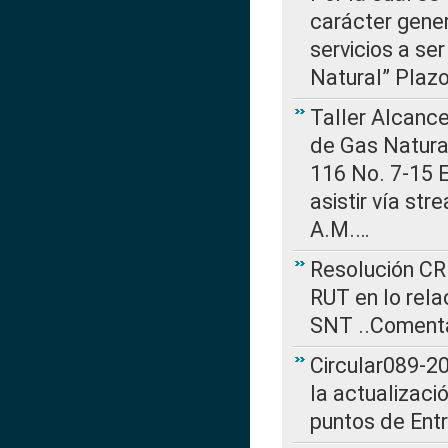
carácter gener
servicios a se
Natural” Plaz
Taller Alcance
de Gas Natural
116 No. 7-15 E
asistir vía st
A.M.…
Resolución CR
RUT en lo rel
SNT ..Comenta
Circular089-20
la actualizaci
puntos de Ent