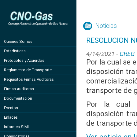
Noticias
RESOLUCION N0
Quienes Somos
Estadisticas
4/14/2021 -
CREG
Por la cual se 
Protocolos y Acuerdos
disposición tra
Reglamento de Transporte
comercializaci
Requisitos Firmas Auditoras
transporte de g
Firmas Auditoras
Documentacion
Por la cual 
Eventos
disposición tr
Enlaces
de transporte d
Informes SIMI
Convocatorias