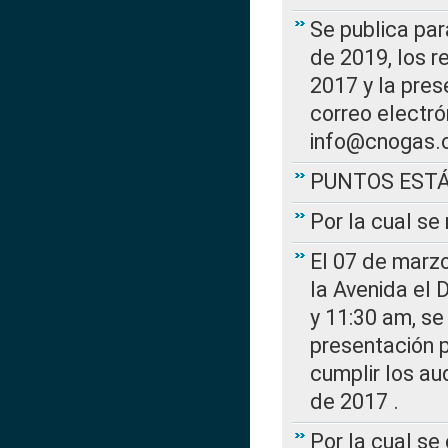
Se publica par
de 2019, los r
2017 y la pres
correo electr
info@cnogas.
PUNTOS EST
Por la cual s
El 07 de marzo
la Avenida el 
y 11:30 am, se 
presentación p
cumplir los au
de 2017 .
Por la cual se