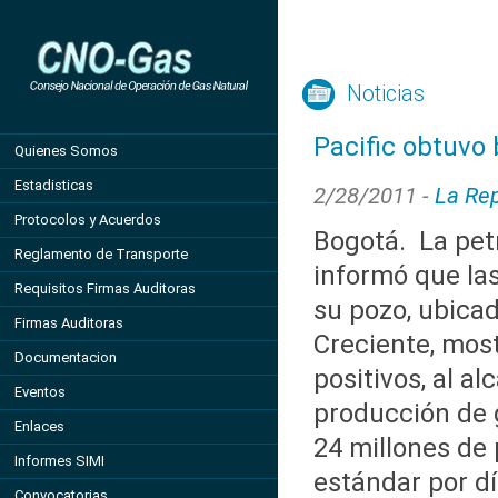
Noticias
Pacific obtuvo
Quienes Somos
Estadisticas
2/28/2011 -
La Rep
Protocolos y Acuerdos
Bogotá. La pet
Reglamento de Transporte
informó que la
Requisitos Firmas Auditoras
su pozo, ubicad
Firmas Auditoras
Creciente, mos
Documentacion
positivos, al a
Eventos
producción de 
Enlaces
24 millones de 
Informes SIMI
estándar por dí
Convocatorias