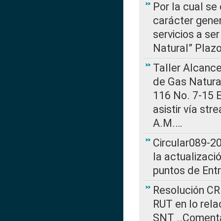
Por la cual se
carácter gener
servicios a se
Natural” Plaz
Taller Alcance
de Gas Natural
116 No. 7-15 E
asistir vía st
A.M.…
Circular089-20
la actualizaci
puntos de Ent
Resolución CR
RUT en lo rel
SNT ..Comenta