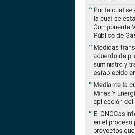
Por la cual se
la cual se est
Componente Var
Público de Ga
Medidas transi
acuerdo de pre
suministro y t
establecido e
Mediante la cu
Minas Y Energ
aplicación del
El CNOGas info
en el proceso 
proyectos que 