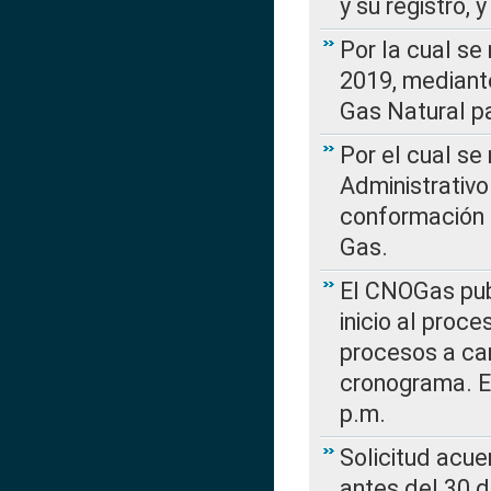
y su registro,
Por la cual se
2019, mediante
Gas Natural pa
Por el cual se
Administrativo
conformación 
Gas.
El CNOGas publ
inicio al proce
procesos a car
cronograma. E
p.m.
Solicitud acue
antes del 30 