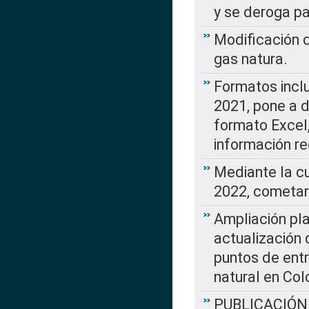
y se deroga p
Modificación 
gas natura.
Formatos incl
2021, pone a d
formato Excel,
información re
Mediante la c
2022, cometar
Ampliación pla
actualización 
puntos de entr
natural en Co
PUBLICACIÓN