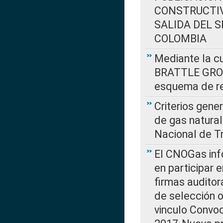
CONSTRUCTIV
SALIDA DEL 
COLOMBIA
Mediante la cu
BRATTLE GROUP
esquema de re
Criterios gene
de gas natura
Nacional de T
El CNOGas info
en participar 
firmas auditor
de selección o
vinculo Convo