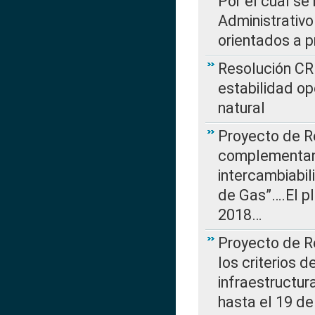
Por el cual se
Administrativo
orientados a p
Resolución CR
estabilidad op
natural
Proyecto de R
complementan 
intercambiabi
de Gas”….El p
2018…
Proyecto de R
los criterios d
infraestructur
hasta el 19 de