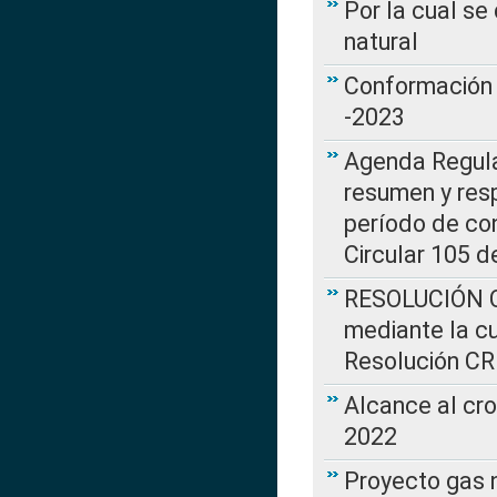
Por la cual s
natural
Conformación 
-2023
Agenda Regulat
resumen y resp
período de co
Circular 105 d
RESOLUCIÓN CR
mediante la cu
Resolución C
Alcance al cr
2022
Proyecto gas n