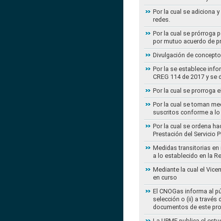
Por la cual se adiciona 
redes.
Por la cual se prórroga 
por mutuo acuerdo de pr
Divulgación de concepto
Por la se establece info
CREG 114 de 2017 y se d
Por la cual se prorroga 
Por la cual se toman med
suscritos conforme a lo
Por la cual se ordena ha
Prestación del Servicio
Medidas transitorias en
a lo establecido en la 
Mediante la cual el Vice
en curso
El CNOGas informa al púb
selección o (ii) a travé
documentos de este pr
La UPME publica el estu