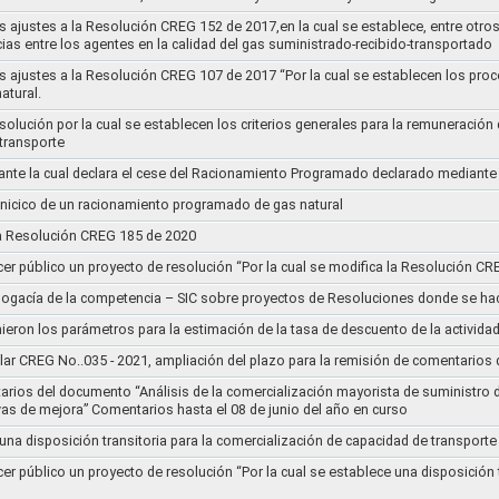
s ajustes a la Resolución CREG 152 de 2017,en la cual se establece, entre otros
ias entre los agentes en la calidad del gas suministrado-recibido-transportado
s ajustes a la Resolución CREG 107 de 2017 “Por la cual se establecen los pro
atural.
Resolución por la cual se establecen los criterios generales para la remuneración
 transporte
nte la cual declara el cese del Racionamiento Programado declarado mediante
l inicico de un racionamiento programado de gas natural
 la Resolución CREG 185 de 2020
cer público un proyecto de resolución “Por la cual se modifica la Resolución C
bogacía de la competencia – SIC sobre proyectos de Resoluciones donde se h
nieron los parámetros para la estimación de la tasa de descuento de la actividad
lar CREG No..035 - 2021, ampliación del plazo para la remisión de comentarios d
arios del documento “Análisis de la comercialización mayorista de suministro 
vas de mejora” Comentarios hasta el 08 de junio del año en curso
 una disposición transitoria para la comercialización de capacidad de transporte
cer público un proyecto de resolución “Por la cual se establece una disposición 