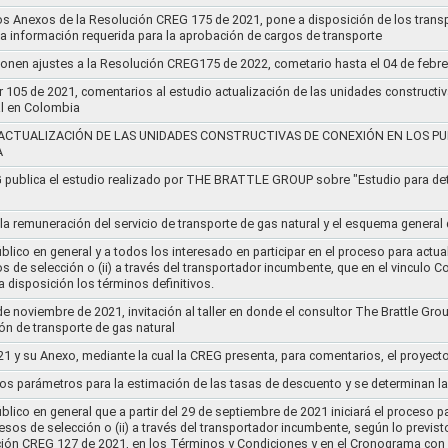
os Anexos de la Resolución CREG 175 de 2021, pone a disposición de los transp
 la información requerida para la aprobación de cargos de transporte
ponen ajustes a la Resolución CREG175 de 2022, cometario hasta el 04 de febr
r 105 de 2021, comentarios al estudio actualización de las unidades constructi
al en Colombia
ACTUALIZACIÓN DE LAS UNIDADES CONSTRUCTIVAS DE CONEXIÓN EN LOS PU
A
G publica el estudio realizado por THE BRATTLE GROUP sobre "Estudio para d
 la remuneración del servicio de transporte de gas natural y el esquema genera
lico en general y a todos los interesado en participar en el proceso para actual
sos de selección o (ii) a través del transportador incumbente, que en el vincu
 disposición los términos definitivos.
de noviembre de 2021, invitación al taller en donde el consultor The Brattle Gr
n de transporte de gas natural
21 y su Anexo, mediante la cual la CREG presenta, para comentarios, el proyect
nos parámetros para la estimación de las tasas de descuento y se determinan la
lico en general que a partir del 29 de septiembre de 2021 iniciará el proceso pa
cesos de selección o (ii) a través del transportador incumbente, según lo previs
ución CREG 127 de 2021, en los Términos y Condiciones y en el Cronograma con 