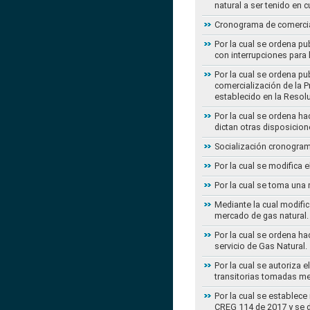
natural a ser tenido en c
Cronograma de comercial
Por la cual se ordena pu
con interrupciones para
Por la cual se ordena p
comercialización de la P
establecido en la Resol
Por la cual se ordena h
dictan otras disposicion
Socialización cronogram
Por la cual se modifica 
Por la cual se toma una 
Mediante la cual modific
mercado de gas natural.
Por la cual se ordena ha
servicio de Gas Natural.
Por la cual se autoriza 
transitorias tomadas m
Por la cual se establece
CREG 114 de 2017 y se d