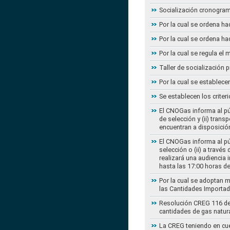
Socialización cronogram
Por la cual se ordena ha
Por la cual se ordena ha
Por la cual se regula e
Taller de socialización
Por la cual se establec
Se establecen los criter
El CNOGas informa al púb
de selección y (ii) tra
encuentran a disposición
El CNOGas informa al púb
selección o (ii) a travé
realizará una audiencia 
hasta las 17:00 horas d
Por la cual se adoptan 
las Cantidades Importad
Resolución CREG 116 de 2
cantidades de gas natur
La CREG teniendo en cue