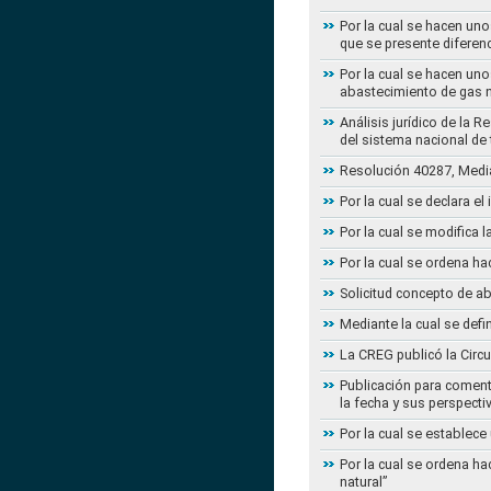
Por la cual se hacen uno
que se presente diferenc
Por la cual se hacen uno
abastecimiento de gas n
Análisis jurídico de la 
del sistema nacional de
Resolución 40287, Media
Por la cual se declara e
Por la cual se modifica
Por la cual se ordena ha
Solicitud concepto de a
Mediante la cual se defi
La CREG publicó la Circu
Publicación para coment
la fecha y sus perspecti
Por la cual se establece
Por la cual se ordena ha
natural”