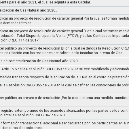
uenta para el año 2021, el cual se adjunta a esta Circular.
ización de Gas Natural año 2020..
blicar un proyecto de resolución de carácter general Por la cual se toman medid
 la demanda térmica
ublicar un proyecto de resolución de carácter general “Por la cual se toman me
roducción Total Disponible para la Venta (PTDV), y de las Cantidades Importada
ución CREG 114 de 2017”
acer público un proyecto de resolución 􀂴Por la cual se deroga la Resolución C
es en relación con las revisiones periódicas de la instalación interna de Gas
a de comercialización de Gas Natural Año 2020
el Artículo 6 de la Resolución CREG 059 de 2020 a su vez modificada y adiciona
medida transitoria respecto de la aplicación de la TRM en el costo de prestació
a la Resolución CREG 056 de 2019 en la cual se definen las condiciones de prórr
cer público un proyecto de resolución ,Por la cual se toma una medida transitori
el registro extemporáneo de los acuerdos alcanzados por las partes de los cont
ediante la Resolución CREG 042 de 2020
 información transaccional adicional a ser declarada por los participantes en el
ictan otras disposiciones