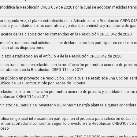
y modifica la Resolución CREG 059 de 2020 Por la cual se adoptan medidas transi
por segunda vez, el plazo establecido en el Artículo 4 de la Resolución CREG 04
ecios y cantidades de los contratos vigentes de suministro y transporte de ga
 acerca de las disposiciones contenidas en la Resolución CREG 042 de 2020
rmación transaccional adicional a ser declarada por los participantes en el mer
ictan otras disposiciones.
el plazo establecido en el Artículo 4 de la Resolución CREG 042 de 2020
idas transitorias en relación con la modificación por mutuo acuerdo de precios
 establecido en la Resolución CREG 114 de 2017
cer público un proyecto de resolución , por la cual se establece una Opción Tar
 Público de Gas Combustible por Redes de Tubería
 relación con la modificación por mutuo acuerdo de precios y cantidades de los
Resolución CREG 114 de 2017
ministro de Energía del Ministerio DE Minas Y Energía plantea algunas considera
lico en general interesado en participar en el proceso para selección de las fi
s del transportador incumbente, según lo previsto en la Resolución CREG107 de 2
oceso
dio para seleccionar los representantes del CNO GAS 2020,comentarios hasta e