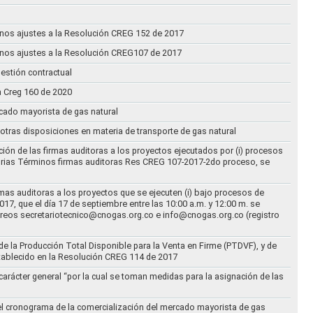
n unos ajustes a la Resolución CREG 152 de 2017
n unos ajustes a la Resolución CREG107 de 2017
estión contractual
n Creg 160 de 2020
rcado mayorista de gas natural
n otras disposiciones en materia de transporte de gas natural
ción de las firmas auditoras a los proyectos ejecutados por (i) procesos
torias Términos firmas auditoras Res CREG 107-2017-2do proceso, se
rmas auditoras a los proyectos que se ejecuten (i) bajo procesos de
17, que el día 17 de septiembre entre las 10:00 a.m. y 12:00 m. se
correos secretariotecnico@cnogas.org.co e info@cnogas.org.co (registro
e la Producción Total Disponible para la Venta en Firme (PTDVF), y de
stablecido en la Resolución CREG 114 de 2017
arácter general “por la cual se toman medidas para la asignación de las
 el cronograma de la comercialización del mercado mayorista de gas