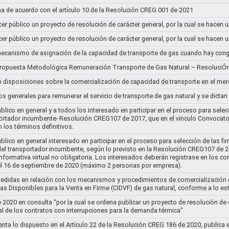
a de acuerdo con el artículo 10 de la Resolución CREG 001 de 2021
cer público un proyecto de resolución de carácter general, por la cual se hace
cer público un proyecto de resolución de carácter general, por la cual se hace
l mecanismo de asignación de la capacidad de transporte de gas cuando hay cong
 propuesta Metodológica Remuneración Transporte de Gas Natural – ResoluciÓ
en disposiciones sobre la comercialización de capacidad de transporte en el me
ios generales para remunerar el servicio de transporte de gas natural y se dicta
lico en general y a todos los interesado en participar en el proceso para selec
nsportador incumbente- Resolución CREG107 de 2017, que en el vinculo Convoca
 los términos definitivos.
lico en general interesado en participar en el proceso para selección de las fi
s del transportador incumbente, según lo previsto en la Resolución CREG107 de 20
informativa virtual no obligatoria. Los interesados deberán registrase en los 
el 16 de septiembre de 2020 (máximo 2 personas por empresa).
medidas en relación con los mecanismos y procedimientos de comercialización d
as Disponibles para la Venta en Firme (CIDVF) de gas natural, conforme a lo e
020 en consulta “por la cual se ordena publicar un proyecto de resolución de c
al de los contratos con interrupciones para la demanda térmica”
nta lo dispuesto en el Artículo 22 de la Resolución CREG 186 de 2020, publica