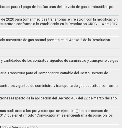
torias para el pago de las facturas del servicio de gas combustible por
2 de 2020 para tomar medidas transitorias en relación con la modificación
s suscritos conforme a lo establecido en la Resolución CREG 114 de 2017
cado mayorista de gas natural prevista en el Anexo 2 de la Resolución
 y cantidades de los contratos vigentes de suministro y transporte de gas
ifaria Transitoria para el Componente Variable del Costo Unitario de
 contratos vigentes de suministro y transporte de gas suscritos conforme
ciones respecto de la aplicación del Decreto 457 del 22 de marzo del año
rmas auditoras a los proyectos que se ejecuten (i) bajo procesos de
017, que en el vinculo "Convocatoria", se encuentran a disposición los
l 27 de febrero de 2020