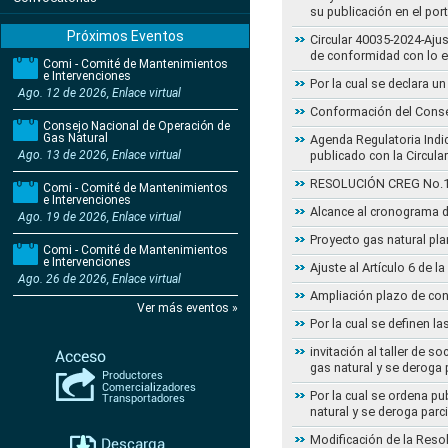
su publicación en el por
Próximos Eventos
Circular 40035-2024-Aju
de conformidad con lo 
Comi - Comité de Mantenimientos
e Intervenciones
Por la cual se declara 
Ago. 12 de 2026, Enlace virtual
Conformación del Conse
Consejo Nacional de Operación de
Gas Natural
Agenda Regulatoria Indic
Ago. 13 de 2026, Enlace virtual
publicado con la Circula
RESOLUCIÓN CREG No.102 
Comi - Comité de Mantenimientos
e Intervenciones
Alcance al cronograma d
Ago. 19 de 2026, Enlace virtual
Proyecto gas natural pla
Comi - Comité de Mantenimientos
e Intervenciones
Ajuste al Artículo 6 de 
Ago. 26 de 2026, Enlace virtual
Ampliación plazo de con
Ver más eventos »
Por la cual se definen la
invitación al taller de 
gas natural y se deroga
Por la cual se ordena pu
natural y se deroga par
Modificación de la Reso