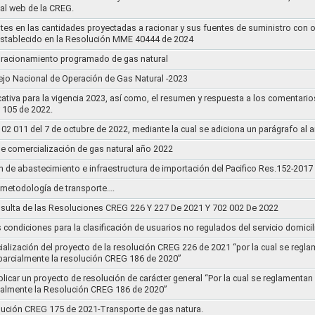
tal web de la CREG.
stes en las cantidades proyectadas a racionar y sus fuentes de suministro con 
establecido en la Resolución MME 40444 de 2024
un racionamiento programado de gas natural
jo Nacional de Operación de Gas Natural -2023
ativa para la vigencia 2023, así como, el resumen y respuesta a los comentario
r 105 de 2022.
011 del 7 de octubre de 2022, mediante la cual se adiciona un parágrafo al a
e comercialización de gas natural año 2022
n de abastecimiento e infraestructura de importación del Pacifico Res.152-2017
la metodología de transporte….
sulta de las Resoluciones CREG 226 Y 227 De 2021 Y 702 002 De 2022
s condiciones para la clasificación de usuarios no regulados del servicio domicil
socialización del proyecto de la resolución CREG 226 de 2021 “por la cual se r
 parcialmente la resolución CREG 186 de 2020”
blicar un proyecto de resolución de carácter general “Por la cual se reglament
cialmente la Resolución CREG 186 de 2020”
lución CREG 175 de 2021-Transporte de gas natura.