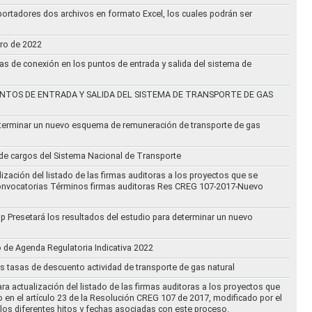
ortadores dos archivos en formato Excel, los cuales podrán ser
ero de 2022
vas de conexión en los puntos de entrada y salida del sistema de
NTOS DE ENTRADA Y SALIDA DEL SISTEMA DE TRANSPORTE DE GAS
eterminar un nuevo esquema de remuneración de transporte de gas
l de cargos del Sistema Nacional de Transporte
ización del listado de las firmas auditoras a los proyectos que se
lo Convocatorias Términos firmas auditoras Res CREG 107-2017-Nuevo
oup Presetará los resultados del estudio para determinar un nuevo
o de Agenda Regulatoria Indicativa 2022
s tasas de descuento actividad de transporte de gas natural
ra actualización del listado de las firmas auditoras a los proyectos que
to en el artículo 23 de la Resolución CREG 107 de 2017, modificado por el
los diferentes hitos y fechas asociadas con este proceso.