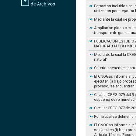
Formatos incluidos en l
utilizados para reportar
Mediante la cual se pro
Ampliación plazo circula
transporte de gas natur
PUBLICACIÓN ESTUDIO 
NATURAL EN COLOMBI
Mediante la cual la CRE
natural"
Criterios generales para
El CNOGas informa al púb
ejecuten (i) bajo proce
proceso, se encuentran a
Circular CREG 079 del 9 
esquema de remuneració
Circular CREG 077 de 20
Por la cual se definen u
El CNOGas informa al púb
se ejecuten (i) bajo pro
Artículo 14 de la Resol