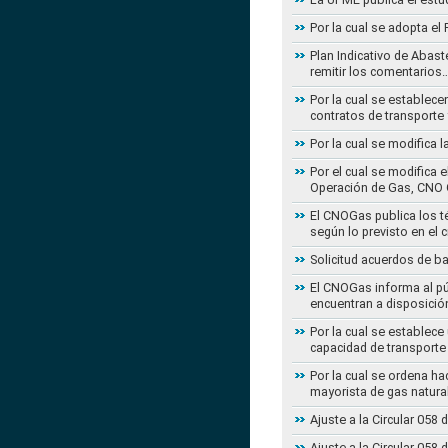
Por la cual se adopta e
Plan Indicativo de Abast
remitir los comentarios
Por la cual se establece
contratos de transporte 
Por la cual se modifica 
Por el cual se modifica 
Operación de Gas, CNO 
El CNOGas publica los té
según lo previsto en el 
Solicitud acuerdos de b
El CNOGas informa al púb
encuentran a disposició
Por la cual se establec
capacidad de transporte
Por la cual se ordena ha
mayorista de gas natura
Ajuste a la Circular 05
Ajuste a la Circular 05