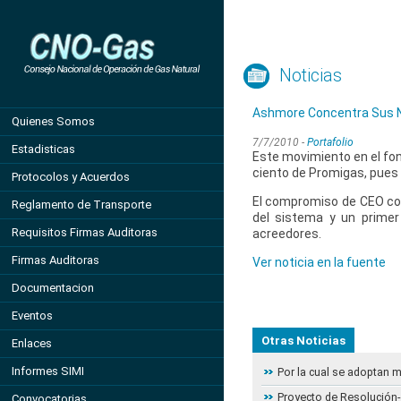
Noticias
Ashmore Concentra Sus Ne
Quienes Somos
7/7/2010 -
Portafolio
Estadisticas
Este movimiento en el fon
ciento de Promigas, pues
Protocolos y Acuerdos
El compromiso de CEO con
Reglamento de Transporte
del sistema y un primer
Requisitos Firmas Auditoras
acreedores.
Firmas Auditoras
Ver noticia en la fuente
Documentacion
Eventos
Otras Noticias
Enlaces
Informes SIMI
Por la cual se adoptan 
Proyecto de Resolución- 
Convocatorias