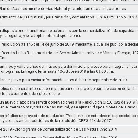
l Plan de Abastecimiento de Gas Natural y se adoptan otras disposiciones
ecimiento de Gas Natural , para revisión y comentarios….En la Circular No. 003
…
n disposiciones transitorias relacionadas con la comercialización de capacidad d
y su registro, y se adoptan otras disposiciones
la resolución 31 146 del 14 de junio de 2019, mediante la cual se publicó la decl
el Decreto Único Reglamentario del Sector Administrativo de Minas y Energía, 1
Gas.
rminos y condiciones definitivos para dar inicio al proceso para integrar la lis
cronograma. Entrega oferta hasta 10-octubre-2019 a las 03:00 p.m.
alance, plazo para enviar información antes del 30 de septiembre de 2019
lico en general interesado en participar en el proceso para selección de las fi
n los documentos de este proceso.
e un nuevo plazo para remitir observaciones a la Resolución CREG 082 de 2019 “
 en el mercado mayorista de gas natural, y se ajustan disposiciones de la reso
cer público un proyecto de resolución “Por la cual se establecen disposiciones
l, y se ajustan disposiciones de la resolución CREG 114 de 2017”
8 de 2019 - Cronograma de Comercialización de Gas Natural Año 2019
8 de 2019 - Cronograma de Comercialización de Gas Natural Año 2019..