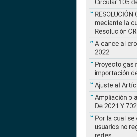
Circular 105 d
RESOLUCIÓN CR
mediante la cu
Resolución C
Alcance al cr
2022
Proyecto gas n
importación d
Ajuste al Artí
Ampliación pl
De 2021 Y 702
Por la cual se
usuarios no re
redes.