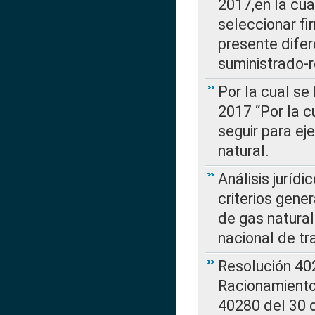
2017,en la cua
seleccionar fi
presente difer
suministrado-
Por la cual se
2017 “Por la 
seguir para ej
natural.
Análisis jurídi
criterios gene
de gas natura
nacional de tr
Resolución 402
Racionamient
40280 del 30 