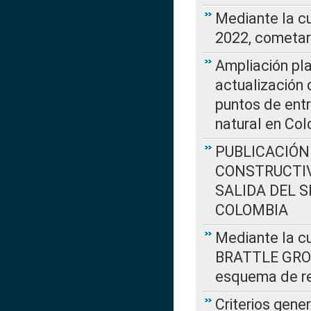
Mediante la c
2022, cometar
Ampliación pla
actualización 
puntos de entr
natural en Co
PUBLICACIÓN
CONSTRUCTIV
SALIDA DEL 
COLOMBIA
Mediante la cu
BRATTLE GROUP
esquema de re
Criterios gene