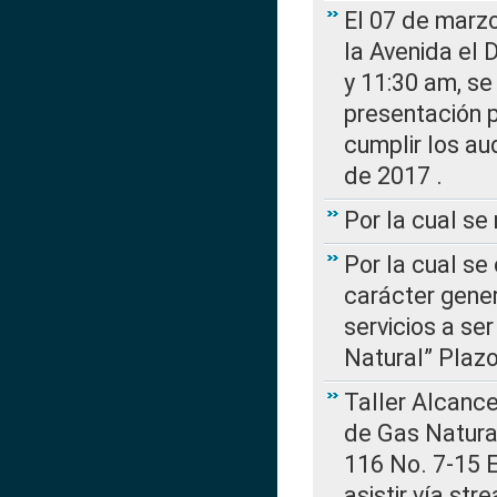
El 07 de marzo
la Avenida el 
y 11:30 am, se 
presentación p
cumplir los au
de 2017 .
Por la cual s
Por la cual se
carácter gener
servicios a se
Natural” Plaz
Taller Alcance
de Gas Natural
116 No. 7-15 E
asistir vía st