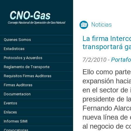
Noticias
La firma Interc
Quienes Somos
transportará g
Estadisticas
Protocolos y Acuerdos
7/2/2010 -
Portafo
Reglamento de Transporte
Ello como parte
Requisitos Firmas Auditoras
expansión haci
Firmas Auditoras
en el sector de 
Documentacion
presidente de l
Eventos
Fernando Alarcó
Enlaces
nueva línea de 
Informes SIMI
al negocio de c
Convocatorias