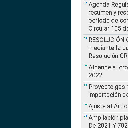
Agenda Regulat
resumen y resp
período de co
Circular 105 d
RESOLUCIÓN CR
mediante la cu
Resolución C
Alcance al cr
2022
Proyecto gas n
importación d
Ajuste al Artí
Ampliación pl
De 2021 Y 702