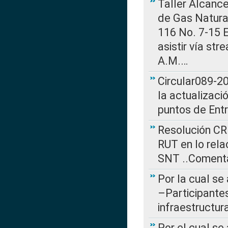
Taller Alcance
de Gas Natural
116 No. 7-15 E
asistir vía st
A.M.…
Circular089-20
la actualizaci
puntos de Ent
Resolución CR
RUT en lo rel
SNT ..Comenta
Por la cual se
–Participantes
infraestructur
Por el cual se