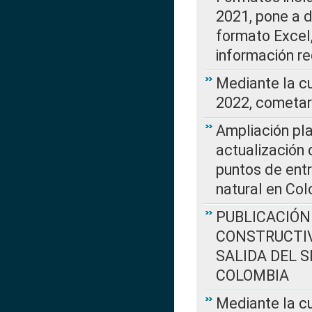
2021, pone a d
formato Excel,
información re
Mediante la c
2022, cometar
Ampliación pla
actualización 
puntos de entr
natural en Co
PUBLICACIÓN
CONSTRUCTIV
SALIDA DEL 
COLOMBIA
Mediante la cu