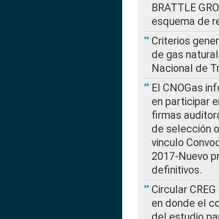
BRATTLE GROUP
esquema de re
Criterios gene
de gas natura
Nacional de T
El CNOGas info
en participar 
firmas auditor
de selección o
vinculo Convo
2017-Nuevo pr
definitivos.
Circular CREG 
en donde el co
del estudio p