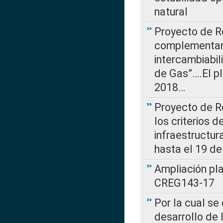
natural
Proyecto de R
complementan 
intercambiabi
de Gas”….El p
2018…
Proyecto de R
los criterios d
infraestructur
hasta el 19 de
Ampliación pl
CREG143-17
Por la cual se
desarrollo de 