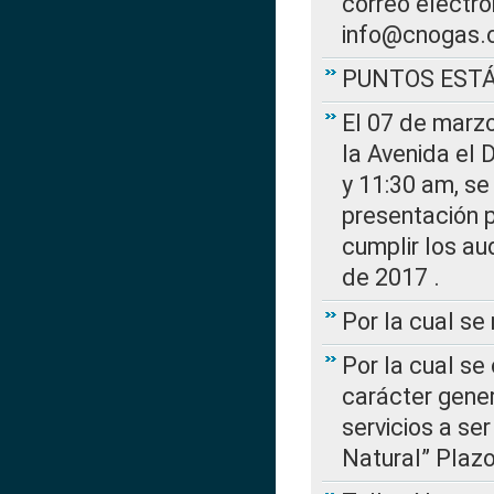
correo electr
info@cnogas.
PUNTOS EST
El 07 de marzo
la Avenida el 
y 11:30 am, se 
presentación p
cumplir los au
de 2017 .
Por la cual s
Por la cual se
carácter gener
servicios a se
Natural” Plaz