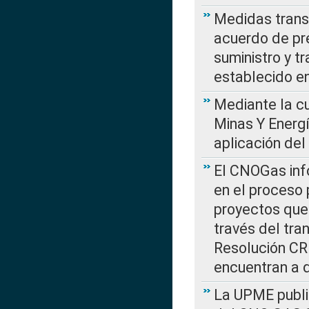
Medidas transi
acuerdo de pre
suministro y t
establecido e
Mediante la cu
Minas Y Energ
aplicación del
El CNOGas info
en el proceso 
proyectos que 
través del tra
Resolución CRE
encuentran a 
La UPME public