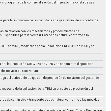
 el cronograma de la comercialización del mercado mayorista de gas
as para la asignación de las cantidades de gas natural de los contratos
didas en relación con los mecanismos y procedimientos de
s Disponibles para la Venta (CIDV) de gas natural conforme a lo
REG 035 de 2020, modificada por la Resolución CREG 066 de 2020 y se
da por la Resolución CREG 065 de 2020 y se adopta otra disposición
n del servicio de Gas Natura
oga del período de obligación de prestación de servicios del gestor del
a respecto de la aplicación de la TRM en el costo de prestación del
ratos de suministro y transporte de gas natural conforme a las medidas
 mercado mayorista de gas natural prevista en el Anexo 2 de la Resolución