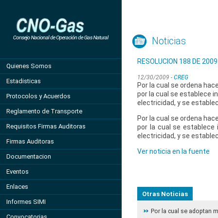
Noticias
RESOLUCION 188 DE 2009
Quienes Somos
12/30/2009 -
CREG
Estadisticas
Por la cual se ordena hac
por la cual se establece 
Protocolos y Acuerdos
electricidad, y se estable
Reglamento de Transporte
Por la cual se ordena hac
Requisitos Firmas Auditoras
por la cual se establece
electricidad, y se estable
Firmas Auditoras
Ver noticia en la fuente
Documentacion
Eventos
Enlaces
Otras Noticias
Informes SIMI
Por la cual se adoptan 
Convocatorias