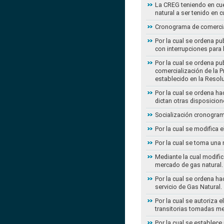
La CREG teniendo en cue
natural a ser tenido en c
Cronograma de comercial
Por la cual se ordena pu
con interrupciones para
Por la cual se ordena p
comercialización de la P
establecido en la Resol
Por la cual se ordena h
dictan otras disposicion
Socialización cronogram
Por la cual se modifica 
Por la cual se toma una 
Mediante la cual modific
mercado de gas natural.
Por la cual se ordena ha
servicio de Gas Natural.
Por la cual se autoriza 
transitorias tomadas m
Por la cual se establece