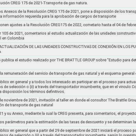
lución CREG 175 de 2021-Transporte de gas natura.
os Anexos de la Resolución CREG 175 de 2021, pone a disposición de los transp
 la información requerida para la aprobación de cargos de transporte
ponen ajustes a la Resolución CREG175 de 2022, cometario hasta el 04 de febr
r 105 de 2021, comentarios al estudio actualización de las unidades constructi
al en Colombia
ACTUALIZACIÓN DE LAS UNIDADES CONSTRUCTIVAS DE CONEXIÓN EN LOS PU
A
G publica el estudio realizado por THE BRATTLE GROUP sobre "Estudio para d
 la remuneración del servicio de transporte de gas natural y el esquema genera
lico en general y a todos los interesado en participar en el proceso para actual
sos de selección o (ii) a través del transportador incumbente, que en el vincu
 disposición los términos definitivos.
de noviembre de 2021, invitación al taller en donde el consultor The Brattle Gr
n de transporte de gas natural
21 y su Anexo, mediante la cual la CREG presenta, para comentarios, el proyect
nos parámetros para la estimación de las tasas de descuento y se determinan la
lico en general que a partir del 29 de septiembre de 2021 iniciará el proceso pa
cesos de selección o (ii) a través del transportador incumbente, según lo previs