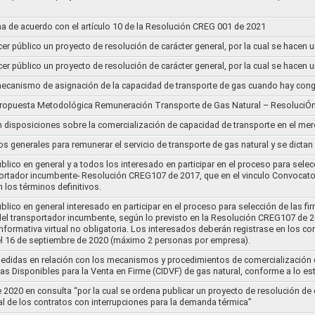
a de acuerdo con el artículo 10 de la Resolución CREG 001 de 2021
cer público un proyecto de resolución de carácter general, por la cual se hace
cer público un proyecto de resolución de carácter general, por la cual se hace
l mecanismo de asignación de la capacidad de transporte de gas cuando hay cong
 propuesta Metodológica Remuneración Transporte de Gas Natural – ResoluciÓ
en disposiciones sobre la comercialización de capacidad de transporte en el me
ios generales para remunerar el servicio de transporte de gas natural y se dicta
lico en general y a todos los interesado en participar en el proceso para selec
nsportador incumbente- Resolución CREG107 de 2017, que en el vinculo Convoca
 los términos definitivos.
lico en general interesado en participar en el proceso para selección de las fi
s del transportador incumbente, según lo previsto en la Resolución CREG107 de 20
informativa virtual no obligatoria. Los interesados deberán registrase en los 
el 16 de septiembre de 2020 (máximo 2 personas por empresa).
medidas en relación con los mecanismos y procedimientos de comercialización d
as Disponibles para la Venta en Firme (CIDVF) de gas natural, conforme a lo e
020 en consulta “por la cual se ordena publicar un proyecto de resolución de c
al de los contratos con interrupciones para la demanda térmica”