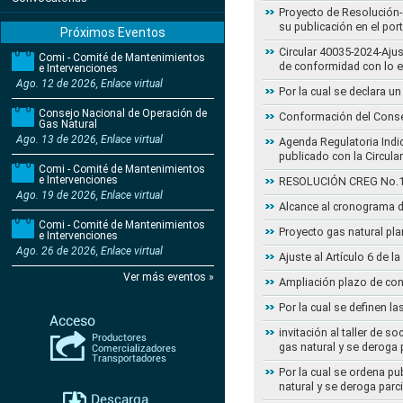
Proyecto de Resolución- 
su publicación en el por
Próximos Eventos
Circular 40035-2024-Aju
Comi - Comité de Mantenimientos
de conformidad con lo 
e Intervenciones
Ago. 12 de 2026, Enlace virtual
Por la cual se declara 
Consejo Nacional de Operación de
Conformación del Conse
Gas Natural
Ago. 13 de 2026, Enlace virtual
Agenda Regulatoria Indic
publicado con la Circula
Comi - Comité de Mantenimientos
e Intervenciones
RESOLUCIÓN CREG No.102 
Ago. 19 de 2026, Enlace virtual
Alcance al cronograma d
Comi - Comité de Mantenimientos
Proyecto gas natural pla
e Intervenciones
Ago. 26 de 2026, Enlace virtual
Ajuste al Artículo 6 de 
Ver más eventos »
Ampliación plazo de con
Por la cual se definen la
invitación al taller de 
gas natural y se deroga
Por la cual se ordena pu
natural y se deroga par