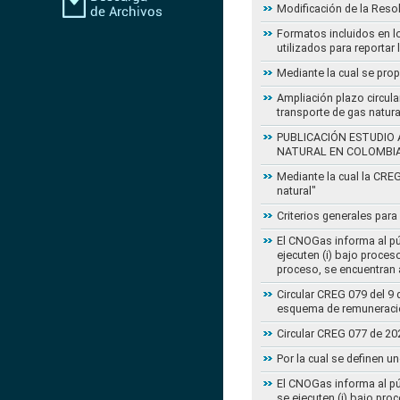
Modificación de la Reso
Formatos incluidos en l
utilizados para reportar
Mediante la cual se pro
Ampliación plazo circula
transporte de gas natur
PUBLICACIÓN ESTUDIO 
NATURAL EN COLOMBI
Mediante la cual la CRE
natural"
Criterios generales para
El CNOGas informa al púb
ejecuten (i) bajo proce
proceso, se encuentran a
Circular CREG 079 del 9 
esquema de remuneració
Circular CREG 077 de 20
Por la cual se definen u
El CNOGas informa al púb
se ejecuten (i) bajo pro