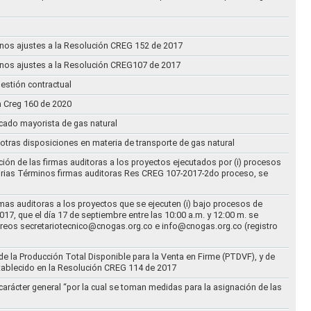
n unos ajustes a la Resolución CREG 152 de 2017
n unos ajustes a la Resolución CREG107 de 2017
estión contractual
n Creg 160 de 2020
rcado mayorista de gas natural
n otras disposiciones en materia de transporte de gas natural
ción de las firmas auditoras a los proyectos ejecutados por (i) procesos
torias Términos firmas auditoras Res CREG 107-2017-2do proceso, se
rmas auditoras a los proyectos que se ejecuten (i) bajo procesos de
17, que el día 17 de septiembre entre las 10:00 a.m. y 12:00 m. se
correos secretariotecnico@cnogas.org.co e info@cnogas.org.co (registro
e la Producción Total Disponible para la Venta en Firme (PTDVF), y de
stablecido en la Resolución CREG 114 de 2017
arácter general “por la cual se toman medidas para la asignación de las