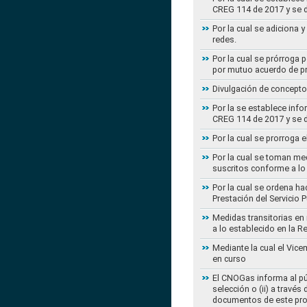
CREG 114 de 2017 y se d
Por la cual se adiciona 
redes.
Por la cual se prórroga 
por mutuo acuerdo de pr
Divulgación de concepto
Por la se establece info
CREG 114 de 2017 y se d
Por la cual se prorroga 
Por la cual se toman med
suscritos conforme a lo
Por la cual se ordena ha
Prestación del Servicio
Medidas transitorias en
a lo establecido en la 
Mediante la cual el Vice
en curso
El CNOGas informa al púb
selección o (ii) a travé
documentos de este pr