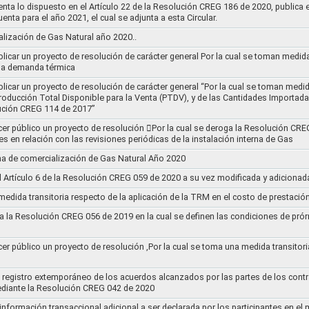
nta lo dispuesto en el Artículo 22 de la Resolución CREG 186 de 2020, publica
uenta para el año 2021, el cual se adjunta a esta Circular.
ización de Gas Natural año 2020..
blicar un proyecto de resolución de carácter general Por la cual se toman medid
 la demanda térmica
ublicar un proyecto de resolución de carácter general “Por la cual se toman me
roducción Total Disponible para la Venta (PTDV), y de las Cantidades Importada
ución CREG 114 de 2017”
acer público un proyecto de resolución 􀂴Por la cual se deroga la Resolución C
es en relación con las revisiones periódicas de la instalación interna de Gas
a de comercialización de Gas Natural Año 2020
el Artículo 6 de la Resolución CREG 059 de 2020 a su vez modificada y adiciona
medida transitoria respecto de la aplicación de la TRM en el costo de prestació
a la Resolución CREG 056 de 2019 en la cual se definen las condiciones de prórr
cer público un proyecto de resolución ,Por la cual se toma una medida transitori
el registro extemporáneo de los acuerdos alcanzados por las partes de los cont
ediante la Resolución CREG 042 de 2020
 información transaccional adicional a ser declarada por los participantes en el