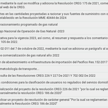
mediante la cual se modifica y adiciona la Resolución CREG 175 de 2021, comentar
tal web de la CREG.
stes en las cantidades proyectadas a racionar y sus fuentes de suministro con 
establecido en la Resolución MME 40444 de 2024
un racionamiento programado de gas natural
jo Nacional de Operación de Gas Natural -2023
ativa para la vigencia 2023, así como, el resumen y respuesta a los comentario
r 105 de 2022.
011 del 7 de octubre de 2022, mediante la cual se adiciona un parágrafo al a
e comercialización de gas natural año 2022
n de abastecimiento e infraestructura de importación del Pacifico Res.152-2017
la metodología de transporte….
sulta de las Resoluciones CREG 226 Y 227 De 2021 Y 702 002 De 2022
s condiciones para la clasificación de usuarios no regulados del servicio domicil
socialización del proyecto de la resolución CREG 226 de 2021 “por la cual se r
 parcialmente la resolución CREG 186 de 2020”
blicar un proyecto de resolución de carácter general “Por la cual se reglament
cialmente la Resolución CREG 186 de 2020”