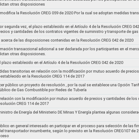
ictan otras disposiciones
y modifica la Resolución CREG 059 de 2020 Por la cual se adoptan medidas transi
por segunda vez, el plazo establecido en el Artículo 4 de la Resolución CREG 04
ecios y cantidades de los contratos vigentes de suministro y transporte de ga
 acerca de las disposiciones contenidas en la Resolución CREG 042 de 2020
rmación transaccional adicional a ser declarada por los participantes en el mer
ictan otras disposiciones.
el plazo establecido en el Artículo 4 de la Resolución CREG 042 de 2020
idas transitorias en relación con la modificación por mutuo acuerdo de precios
 establecido en la Resolución CREG 114 de 2017
cer público un proyecto de resolución , por la cual se establece una Opción Tar
 Público de Gas Combustible por Redes de Tubería
 relación con la modificación por mutuo acuerdo de precios y cantidades de los
Resolución CREG 114 de 2017
ministro de Energía del Ministerio DE Minas Y Energía plantea algunas considera
lico en general interesado en participar en el proceso para selección de las fi
s del transportador incumbente, según lo previsto en la Resolución CREG107 de 2
oceso