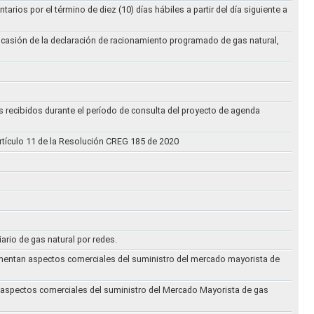
ios por el término de diez (10) días hábiles a partir del día siguiente a
ocasión de la declaración de racionamiento programado de gas natural,
s recibidos durante el período de consulta del proyecto de agenda
rtículo 11 de la Resolución CREG 185 de 2020
iario de gas natural por redes.
eglamentan aspectos comerciales del suministro del mercado mayorista de
an aspectos comerciales del suministro del Mercado Mayorista de gas