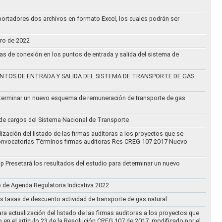
ortadores dos archivos en formato Excel, los cuales podrán ser
ero de 2022
vas de conexión en los puntos de entrada y salida del sistema de
NTOS DE ENTRADA Y SALIDA DEL SISTEMA DE TRANSPORTE DE GAS
eterminar un nuevo esquema de remuneración de transporte de gas
l de cargos del Sistema Nacional de Transporte
ización del listado de las firmas auditoras a los proyectos que se
lo Convocatorias Términos firmas auditoras Res CREG 107-2017-Nuevo
oup Presetará los resultados del estudio para determinar un nuevo
o de Agenda Regulatoria Indicativa 2022
s tasas de descuento actividad de transporte de gas natural
ra actualización del listado de las firmas auditoras a los proyectos que
to en el artículo 23 de la Resolución CREG 107 de 2017, modificado por el