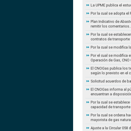
La UPME publica el estu
Por la cual se adopta e
Plan Indicativo de Abast
remitir los comentarios
Por la cual se establece
contratos de transporte 
Por la cual se modifica 
Por el cual se modifica 
Operación de Gas, CNO 
El CNOGas publica los té
según lo previsto en el 
Solicitud acuerdos de b
El CNOGas informa al púb
encuentran a disposició
Por la cual se establec
capacidad de transporte
Por la cual se ordena ha
mayorista de gas natura
Ajuste a la Circular 05