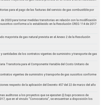
torias para el pago de las facturas del servicio de gas combustible por
2 de 2020 para tomar medidas transitorias en relación con la modificación
s suscritos conforme a lo establecido en la Resolución CREG 114 de 2017
cado mayorista de gas natural prevista en el Anexo 2 de la Resolución
 y cantidades de los contratos vigentes de suministro y transporte de gas
ifaria Transitoria para el Componente Variable del Costo Unitario de
 contratos vigentes de suministro y transporte de gas suscritos conforme
ciones respecto de la aplicación del Decreto 457 del 22 de marzo del año
rmas auditoras a los proyectos que se ejecuten (i) bajo procesos de
017, que en el vinculo "Convocatoria", se encuentran a disposición los