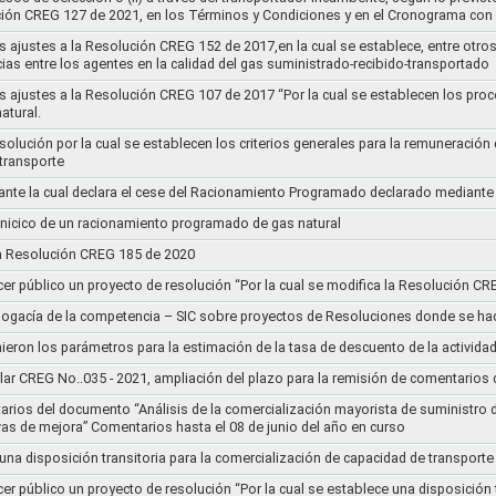
ución CREG 127 de 2021, en los Términos y Condiciones y en el Cronograma con 
s ajustes a la Resolución CREG 152 de 2017,en la cual se establece, entre otros
ias entre los agentes en la calidad del gas suministrado-recibido-transportado
s ajustes a la Resolución CREG 107 de 2017 “Por la cual se establecen los pro
atural.
Resolución por la cual se establecen los criterios generales para la remuneración
 transporte
nte la cual declara el cese del Racionamiento Programado declarado mediante
l inicico de un racionamiento programado de gas natural
 la Resolución CREG 185 de 2020
cer público un proyecto de resolución “Por la cual se modifica la Resolución C
bogacía de la competencia – SIC sobre proyectos de Resoluciones donde se h
nieron los parámetros para la estimación de la tasa de descuento de la actividad
lar CREG No..035 - 2021, ampliación del plazo para la remisión de comentarios d
arios del documento “Análisis de la comercialización mayorista de suministro 
vas de mejora” Comentarios hasta el 08 de junio del año en curso
 una disposición transitoria para la comercialización de capacidad de transporte
cer público un proyecto de resolución “Por la cual se establece una disposición 