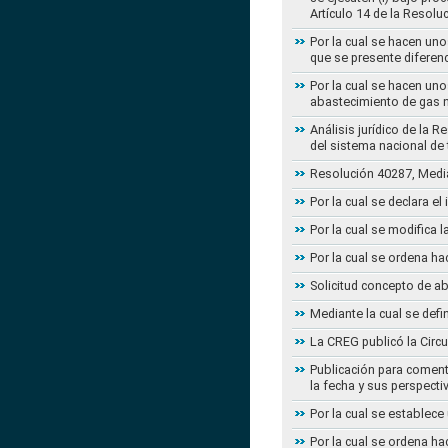
Artículo 14 de la Resol
Por la cual se hacen uno
que se presente diferenc
Por la cual se hacen uno
abastecimiento de gas n
Análisis jurídico de la 
del sistema nacional de
Resolución 40287, Media
Por la cual se declara e
Por la cual se modifica
Por la cual se ordena ha
Solicitud concepto de a
Mediante la cual se defi
La CREG publicó la Circu
Publicación para coment
la fecha y sus perspecti
Por la cual se establece
Por la cual se ordena ha