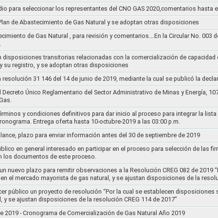
dio para seleccionar los representantes del CNO GAS 2020,comentarios hasta e
l Plan de Abastecimiento de Gas Natural y se adoptan otras disposiciones
ecimiento de Gas Natural , para revisión y comentarios….En la Circular No. 003
…
n disposiciones transitorias relacionadas con la comercialización de capacidad d
y su registro, y se adoptan otras disposiciones
la resolución 31 146 del 14 de junio de 2019, mediante la cual se publicó la decl
el Decreto Único Reglamentario del Sector Administrativo de Minas y Energía, 1
Gas.
rminos y condiciones definitivos para dar inicio al proceso para integrar la lis
cronograma. Entrega oferta hasta 10-octubre-2019 a las 03:00 p.m.
alance, plazo para enviar información antes del 30 de septiembre de 2019
lico en general interesado en participar en el proceso para selección de las fi
n los documentos de este proceso.
e un nuevo plazo para remitir observaciones a la Resolución CREG 082 de 2019 “
 en el mercado mayorista de gas natural, y se ajustan disposiciones de la reso
cer público un proyecto de resolución “Por la cual se establecen disposiciones
l, y se ajustan disposiciones de la resolución CREG 114 de 2017”
8 de 2019 - Cronograma de Comercialización de Gas Natural Año 2019