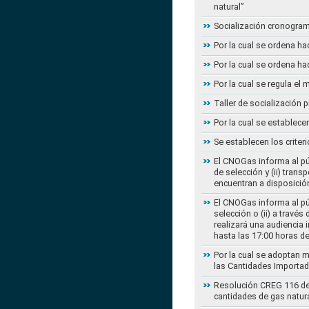
natural”
Socialización cronogram
Por la cual se ordena ha
Por la cual se ordena ha
Por la cual se regula e
Taller de socialización
Por la cual se establec
Se establecen los criter
El CNOGas informa al púb
de selección y (ii) tra
encuentran a disposición
El CNOGas informa al púb
selección o (ii) a travé
realizará una audiencia 
hasta las 17:00 horas d
Por la cual se adoptan 
las Cantidades Importad
Resolución CREG 116 de 2
cantidades de gas natur