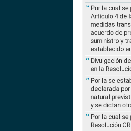
Por la cual se
Artículo 4 de
medidas transi
acuerdo de pre
suministro y t
establecido e
Divulgación d
en la Resoluc
Por la se esta
declarada por 
natural previs
y se dictan ot
Por la cual se
Resolución C