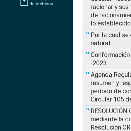
racionar y sus
de racionamie
lo establecid
Por la cual s
natural
Conformación 
-2023
Agenda Regulat
resumen y resp
período de co
Circular 105 d
RESOLUCIÓN CR
mediante la cu
Resolución C