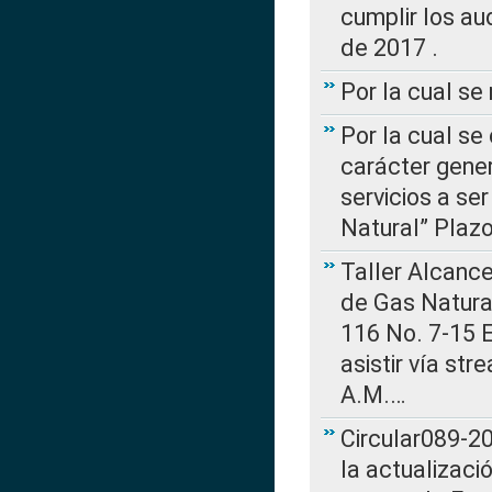
cumplir los au
de 2017 .
Por la cual s
Por la cual se
carácter gener
servicios a se
Natural” Plaz
Taller Alcance
de Gas Natural
116 No. 7-15 E
asistir vía st
A.M.…
Circular089-20
la actualizaci