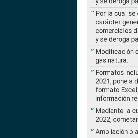
y se deroga p
Por la cual se
carácter gener
comerciales d
y se deroga p
Modificación 
gas natura.
Formatos incl
2021, pone a d
formato Excel,
información re
Mediante la c
2022, cometar
Ampliación pla