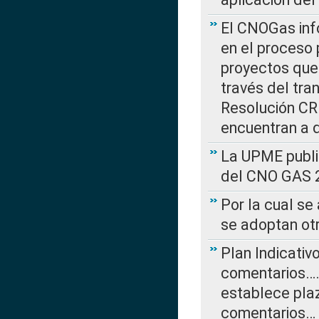
El CNOGas info
en el proceso 
proyectos que 
través del tra
Resolución CRE
encuentran a 
La UPME public
del CNO GAS 2
Por la cual se
se adoptan ot
Plan Indicativ
comentarios….
establece plaz
comentarios…