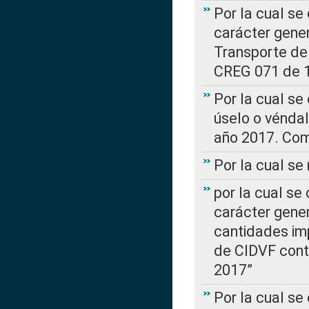
Por la cual se
carácter gener
Transporte de
CREG 071 de 1
Por la cual se
úselo o véndal
año 2017. Com
Por la cual s
por la cual se
carácter genera
cantidades imp
de CIDVF conte
2017”
Por la cual se