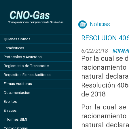
Noticias
RESOLUION 406
Quienes Somos
Estadisticas
6/22/2018 -
MINM
Por la cual se 
Protocolos y Acuerdos
racionamiento
Reglamento de Transporte
natural declar
Requisitos Firmas Auditoras
Resolución 4064
Firmas Auditoras
de 2018
Documentacion
Eventos
Por la cual se
Enlaces
racionamiento
Informes SIMI
natural declar
Convocatorias