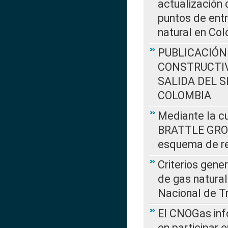
actualización 
puntos de entr
natural en Co
PUBLICACIÓN
CONSTRUCTIV
SALIDA DEL 
COLOMBIA
Mediante la cu
BRATTLE GROUP
esquema de re
Criterios gene
de gas natura
Nacional de T
El CNOGas info
en participar 