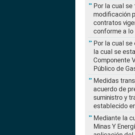
Por la cual se
modificación 
contratos vige
conforme a lo
Por la cual se
la cual se est
Componente Var
Público de Ga
Medidas transi
acuerdo de pre
suministro y t
establecido e
Mediante la cu
Minas Y Energ
aplicación del