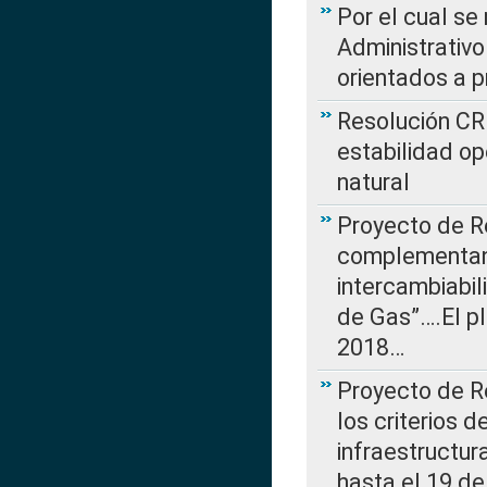
Por el cual se
Administrativo
orientados a p
Resolución CR
estabilidad op
natural
Proyecto de R
complementan 
intercambiabi
de Gas”….El p
2018…
Proyecto de R
los criterios d
infraestructur
hasta el 19 de