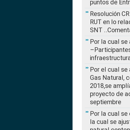
puntos de Ent
Resolución CR
RUT en lo rel
SNT ..Comenta
Por la cual se
–Participantes
infraestructur
Por el cual se
Gas Natural, 
2018,se amplí
proyecto de ac
septiembre
Por la cual se
la cual se aju
natural conte