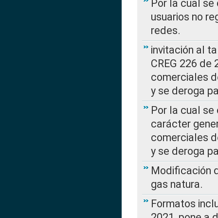
Por la cual se
usuarios no re
redes.
invitación al t
CREG 226 de 2
comerciales d
y se deroga p
Por la cual se
carácter gener
comerciales d
y se deroga p
Modificación 
gas natura.
Formatos incl
2021, pone a d