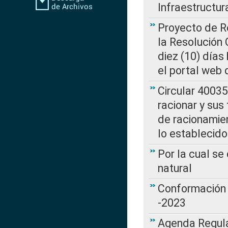
Infraestructur
Proyecto de Re
la Resolución
diez (10) días 
el portal web 
Circular 4003
racionar y sus
de racionamie
lo establecid
Por la cual s
natural
Conformación 
-2023
Agenda Regulat