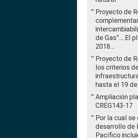
Proyecto de R
complementan 
intercambiabi
de Gas”….El p
2018…
Proyecto de R
los criterios d
infraestructur
hasta el 19 de
Ampliación pl
CREG143-17
Por la cual se
desarrollo de 
Pacífico inclu