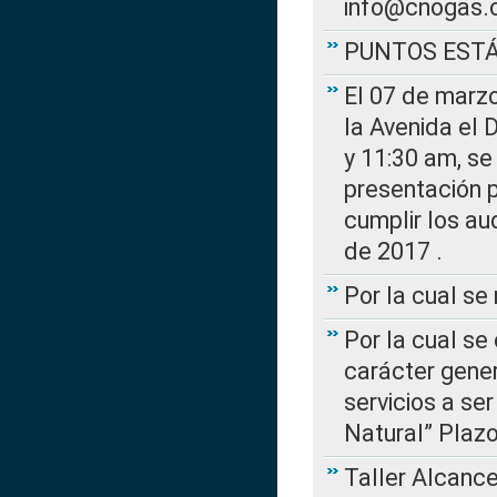
info@cnogas.
PUNTOS EST
El 07 de marzo
la Avenida el 
y 11:30 am, se 
presentación p
cumplir los au
de 2017 .
Por la cual s
Por la cual se
carácter gener
servicios a se
Natural” Plaz
Taller Alcance