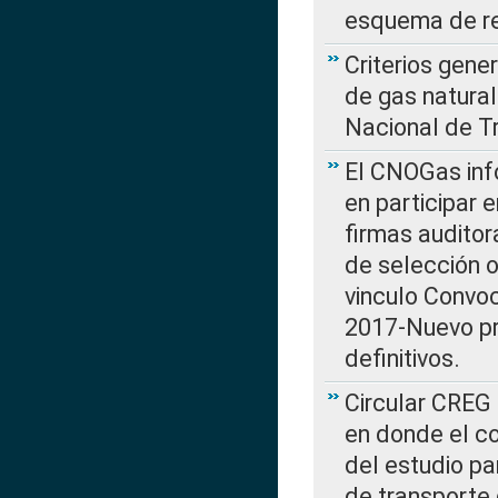
esquema de re
Criterios gene
de gas natura
Nacional de T
El CNOGas info
en participar 
firmas auditor
de selección o
vinculo Convo
2017-Nuevo pr
definitivos.
Circular CREG 
en donde el co
del estudio p
de transporte 