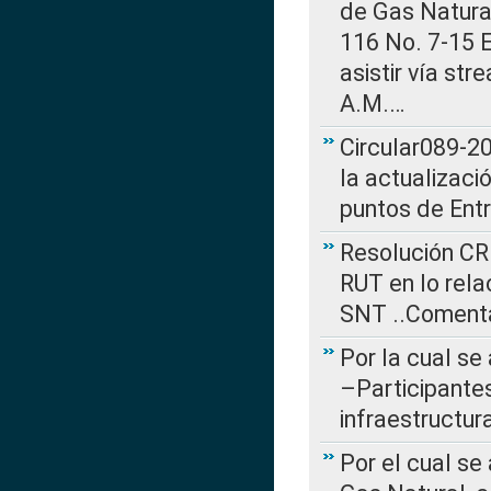
de Gas Natural
116 No. 7-15 E
asistir vía st
A.M.…
Circular089-20
la actualizaci
puntos de Ent
Resolución CR
RUT en lo rel
SNT ..Comenta
Por la cual se
–Participantes
infraestructur
Por el cual se