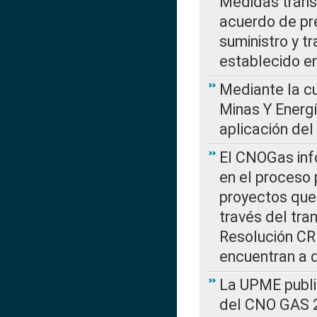
Medidas transi
acuerdo de pre
suministro y t
establecido e
Mediante la cu
Minas Y Energ
aplicación del
El CNOGas info
en el proceso 
proyectos que 
través del tra
Resolución CRE
encuentran a 
La UPME public
del CNO GAS 2