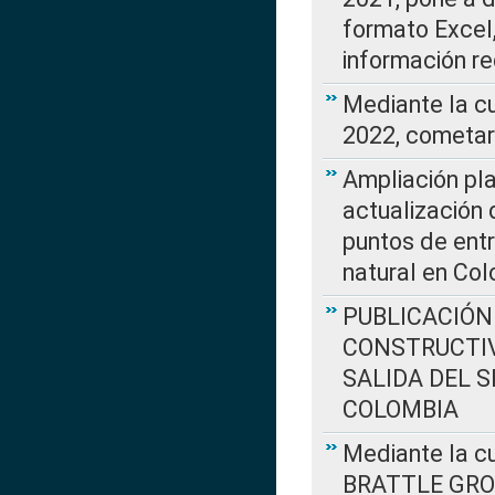
formato Excel,
información re
Mediante la c
2022, cometar
Ampliación pla
actualización 
puntos de entr
natural en Co
PUBLICACIÓN
CONSTRUCTIV
SALIDA DEL 
COLOMBIA
Mediante la cu
BRATTLE GROUP