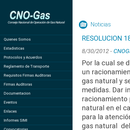
Noticias
RESOLUCION 18
Quienes Somos
Estadisticas
8/30/2012 -
CNOG
Protocolos y Acuerdos
Por la cual se d
Reglamento de Transporte
un racionamie
Requisitos Firmas Auditoras
gas natural y s
Firmas Auditoras
medidas. Dar in
Documentacion
racionamiento
Eventos
natural en el c
Enlaces
para la atenci
Informes SIMI
gas natural del 
Convocatorias