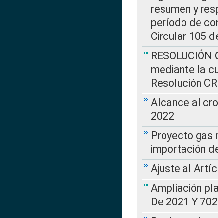
resumen y resp
período de co
Circular 105 d
RESOLUCIÓN CR
mediante la cu
Resolución C
Alcance al cr
2022
Proyecto gas n
importación d
Ajuste al Artí
Ampliación pl
De 2021 Y 702