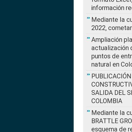
información re
Mediante la c
2022, cometar
Ampliación pla
actualización 
puntos de entr
natural en Co
PUBLICACIÓN
CONSTRUCTIV
SALIDA DEL 
COLOMBIA
Mediante la cu
BRATTLE GROUP
esquema de re