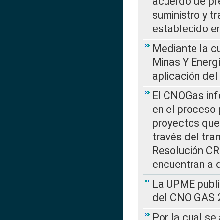
acuerdo de pre
suministro y t
establecido e
Mediante la cu
Minas Y Energ
aplicación del
El CNOGas info
en el proceso 
proyectos que 
través del tra
Resolución CRE
encuentran a 
La UPME public
del CNO GAS 2
Por la cual se