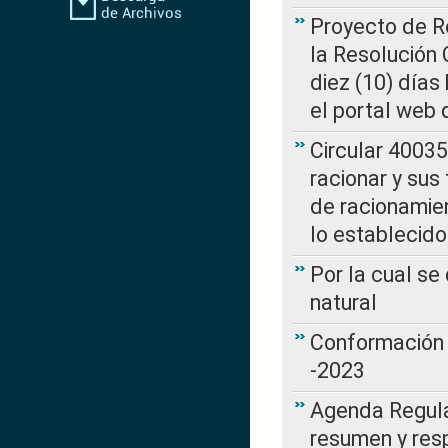
Proyecto de Re
la Resolución
diez (10) días 
el portal web 
Circular 4003
racionar y sus
de racionamie
lo establecid
Por la cual s
natural
Conformación 
-2023
Agenda Regulat
resumen y resp