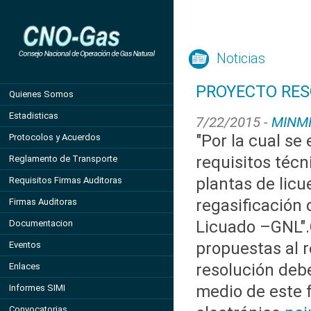
Noticias
PROYECTO RES
Quienes Somos
Estadisticas
7/22/2015 -
MINM
"Por la cual se
Protocolos y Acuerdos
requisitos técn
Reglamento de Transporte
plantas de licu
Requisitos Firmas Auditoras
regasificación 
Firmas Auditoras
Licuado –GNL".
Documentacion
propuestas al r
Eventos
resolución debe
Enlaces
medio de este 
Informes SIMI
Convocatorias