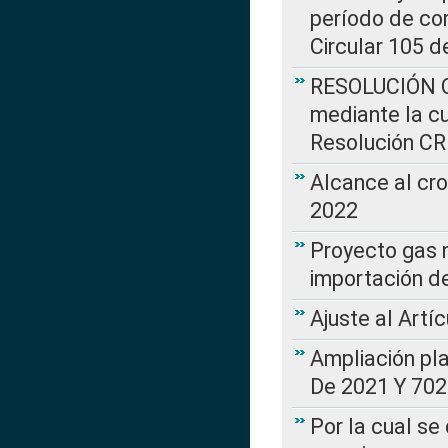
período de co
Circular 105 d
RESOLUCIÓN CR
mediante la cu
Resolución C
Alcance al cr
2022
Proyecto gas n
importación d
Ajuste al Artí
Ampliación pl
De 2021 Y 702
Por la cual se