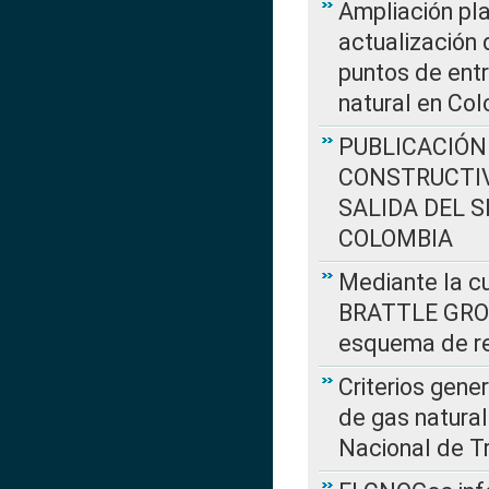
Ampliación pla
actualización 
puntos de entr
natural en Co
PUBLICACIÓN
CONSTRUCTIV
SALIDA DEL 
COLOMBIA
Mediante la cu
BRATTLE GROUP
esquema de re
Criterios gene
de gas natura
Nacional de T