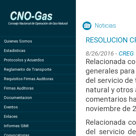
Noticias
RESOLUCION CR
Quienes Somos
Estadisticas
8/26/2016 -
CREG
Relacionada con
Protocolos y Acuerdos
generales para
Reglamento de Transporte
del servicio de
Requisitos Firmas Auditoras
natural y otros
Firmas Auditoras
comentarios ha
Documentacion
noviembre de 
Eventos
Enlaces
Relacionada co
Informes SIMI
del servicio d
Convocatorias