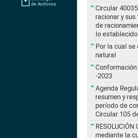
Circular 4003
racionar y sus
de racionamie
lo establecid
Por la cual s
natural
Conformación 
-2023
Agenda Regulat
resumen y resp
período de co
Circular 105 d
RESOLUCIÓN CR
mediante la cu