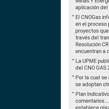
Minas Y Energ
aplicación del
El CNOGas info
en el proceso 
proyectos que 
través del tra
Resolución CRE
encuentran a 
La UPME public
del CNO GAS 2
Por la cual se
se adoptan ot
Plan Indicativ
comentarios….
establece plaz