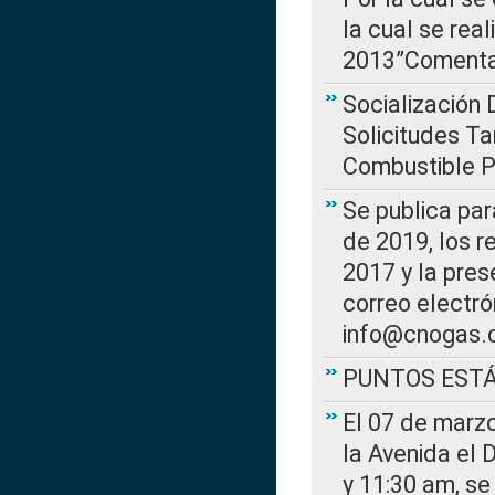
la cual se rea
2013”Comentar
Socialización 
Solicitudes Ta
Combustible Po
Se publica par
de 2019, los r
2017 y la pres
correo electr
info@cnogas.
PUNTOS EST
El 07 de marzo
la Avenida el 
y 11:30 am, se 