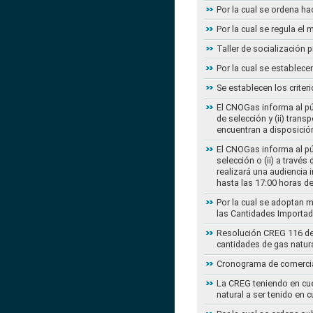
Por la cual se ordena ha
Por la cual se regula e
Taller de socialización
Por la cual se establec
Se establecen los criter
El CNOGas informa al púb
de selección y (ii) tra
encuentran a disposición
El CNOGas informa al púb
selección o (ii) a travé
realizará una audiencia 
hasta las 17:00 horas d
Por la cual se adoptan 
las Cantidades Importad
Resolución CREG 116 de 2
cantidades de gas natur
Cronograma de comercial
La CREG teniendo en cue
natural a ser tenido en c