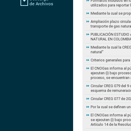
Formatos incluidos en l
utilizados para reportar
Mediante la cual se pro
Ampliación plazo circula
transporte de gas natur
PUBLICACIÓN ESTUDIO 
NATURAL EN COLOMBI
Mediante la cual la CRE
natural"
Criterios generales para
El CNOGas informa al púb
ejecuten (i) bajo proce
proceso, se encuentran a
Circular CREG 079 del 9 
esquema de remuneració
Circular CREG 077 de 20
Por la cual se definen u
El CNOGas informa al púb
se ejecuten (i) bajo pro
Artículo 14 de la Resol