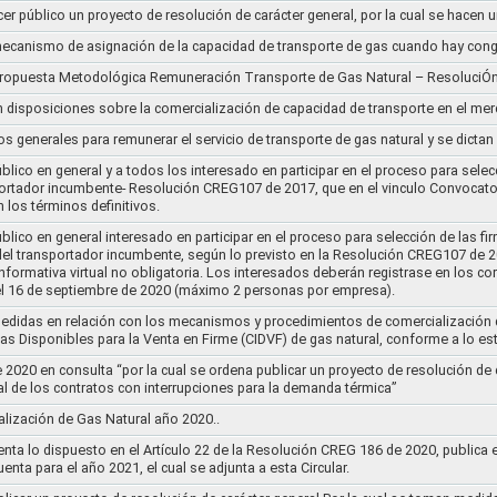
cer público un proyecto de resolución de carácter general, por la cual se hace
l mecanismo de asignación de la capacidad de transporte de gas cuando hay cong
 propuesta Metodológica Remuneración Transporte de Gas Natural – ResoluciÓ
en disposiciones sobre la comercialización de capacidad de transporte en el me
ios generales para remunerar el servicio de transporte de gas natural y se dicta
lico en general y a todos los interesado en participar en el proceso para selec
nsportador incumbente- Resolución CREG107 de 2017, que en el vinculo Convoca
 los términos definitivos.
lico en general interesado en participar en el proceso para selección de las fi
s del transportador incumbente, según lo previsto en la Resolución CREG107 de 20
informativa virtual no obligatoria. Los interesados deberán registrase en los 
el 16 de septiembre de 2020 (máximo 2 personas por empresa).
medidas en relación con los mecanismos y procedimientos de comercialización d
as Disponibles para la Venta en Firme (CIDVF) de gas natural, conforme a lo e
020 en consulta “por la cual se ordena publicar un proyecto de resolución de c
al de los contratos con interrupciones para la demanda térmica”
ización de Gas Natural año 2020..
nta lo dispuesto en el Artículo 22 de la Resolución CREG 186 de 2020, publica
uenta para el año 2021, el cual se adjunta a esta Circular.