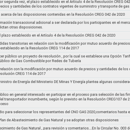
por segunda vez, el plazo establecido en el Artículo 4 de la Resolución CREG 04
ecios y cantidades de los contratos vigentes de suministro y transporte de ga
 acerca de las disposiciones contenidas en la Resolución CREG 042 de 2020
rmación transaccional adicional a ser declarada por los participantes en el mer
ictan otras disposiciones.
el plazo establecido en el Artículo 4 de la Resolución CREG 042 de 2020
idas transitorias en relación con la modificación por mutuo acuerdo de precios
 establecido en la Resolución CREG 114 de 2017
cer público un proyecto de resolución , por la cual se establece una Opción Tar
 Público de Gas Combustible por Redes de Tubería
 relación con la modificación por mutuo acuerdo de precios y cantidades de los
Resolución CREG 114 de 2017
ministro de Energía del Ministerio DE Minas Y Energía plantea algunas considera
lico en general interesado en participar en el proceso para selección de las fi
s del transportador incumbente, según lo previsto en la Resolución CREG107 de 2
oceso
dio para seleccionar los representantes del CNO GAS 2020,comentarios hasta e
l Plan de Abastecimiento de Gas Natural y se adoptan otras disposiciones
ecimiento de Gas Natural , para revisión y comentarios….En la Circular No. 003