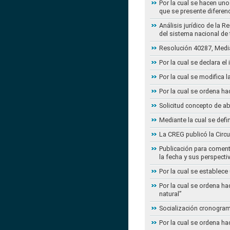
Por la cual se hacen uno
que se presente diferenc
Análisis jurídico de la 
del sistema nacional de
Resolución 40287, Media
Por la cual se declara e
Por la cual se modifica
Por la cual se ordena ha
Solicitud concepto de a
Mediante la cual se defi
La CREG publicó la Circu
Publicación para coment
la fecha y sus perspecti
Por la cual se establece
Por la cual se ordena ha
natural”
Socialización cronogram
Por la cual se ordena ha