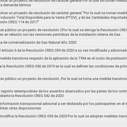
blicar un proyecto de resolución de carácter general Por la cual se toman medid
 la demanda térmica
ublicar un proyecto de resolución de carácter general “Por la cual se toman me
roducción Total Disponible para la Venta (PTDV), y de las Cantidades Importada
ución CREG 114 de 2017”
acer público un proyecto de resolución 􀂴Por la cual se deroga la Resolución C
es en relación con las revisiones periódicas de la instalación interna de Gas
a de comercialización de Gas Natural Año 2020
el Artículo 6 de la Resolución CREG 059 de 2020 a su vez modificada y adiciona
medida transitoria respecto de la aplicación de la TRM en el costo de prestació
a la Resolución CREG 056 de 2019 en la cual se definen las condiciones de prórr
cer público un proyecto de resolución ,Por la cual se toma una medida transitori
el registro extemporáneo de los acuerdos alcanzados por las partes de los cont
ediante la Resolución CREG 042 de 2020
 información transaccional adicional a ser declarada por los participantes en el
ictan otras disposiciones
y modifica la Resolución CREG 059 de 2020 Por la cual se adoptan medidas transi