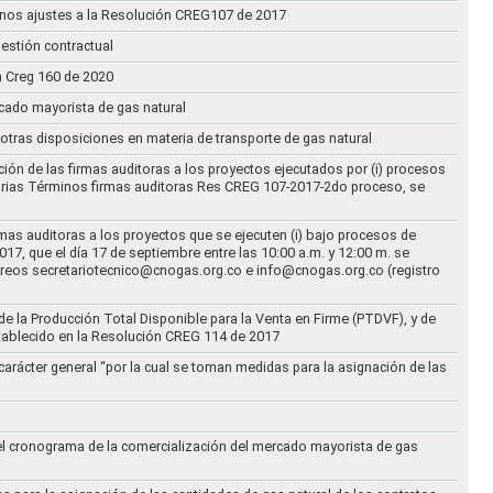
n unos ajustes a la Resolución CREG107 de 2017
estión contractual
n Creg 160 de 2020
rcado mayorista de gas natural
n otras disposiciones en materia de transporte de gas natural
ción de las firmas auditoras a los proyectos ejecutados por (i) procesos
torias Términos firmas auditoras Res CREG 107-2017-2do proceso, se
rmas auditoras a los proyectos que se ejecuten (i) bajo procesos de
17, que el día 17 de septiembre entre las 10:00 a.m. y 12:00 m. se
correos secretariotecnico@cnogas.org.co e info@cnogas.org.co (registro
e la Producción Total Disponible para la Venta en Firme (PTDVF), y de
stablecido en la Resolución CREG 114 de 2017
arácter general “por la cual se toman medidas para la asignación de las
 el cronograma de la comercialización del mercado mayorista de gas