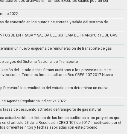
ortadores dos archivos en formato Excel, los cuales podrán ser
ero de 2022
vas de conexión en los puntos de entrada y salida del sistema de
NTOS DE ENTRADA Y SALIDA DEL SISTEMA DE TRANSPORTE DE GAS
eterminar un nuevo esquema de remuneración de transporte de gas
l de cargos del Sistema Nacional de Transporte
ización del listado de las firmas auditoras a los proyectos que se
lo Convocatorias Términos firmas auditoras Res CREG 107-2017-Nuevo
oup Presetará los resultados del estudio para determinar un nuevo
o de Agenda Regulatoria Indicativa 2022
s tasas de descuento actividad de transporte de gas natural
ra actualización del listado de las firmas auditoras a los proyectos que
to en el artículo 23 de la Resolución CREG 107 de 2017, modificado por el
los diferentes hitos y fechas asociadas con este proceso.