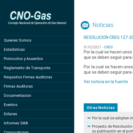
Noticias
RESOLUCION CREG 127-2
Quienes Somos
9/10/2021 -
CREG
Estadisticas
Por la cual se hacen unos
que se deben seguir para 
Protocolos y Acuerdos
Por la cual se hacen unos
Reglamento de Transporte
que se deben seguir para 
Requisitos Firmas Auditoras
Ver noticia en la fuente
Firmas Auditoras
Documentacion
Eventos
Otras Noticias
Enlaces
Por la cual se adoptan 
Informes SIMI
Proyecto de Resolución- 
su publicación en el por
Convocatorias