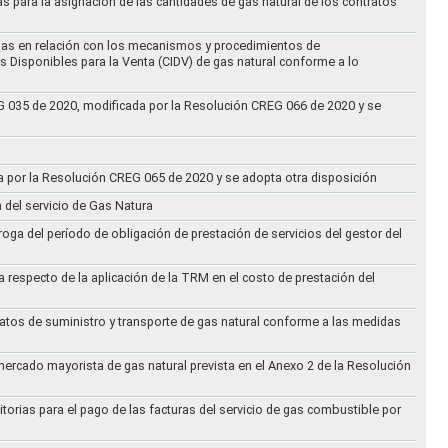
as para la asignación de las cantidades de gas natural de los contratos
didas en relación con los mecanismos y procedimientos de
s Disponibles para la Venta (CIDV) de gas natural conforme a lo
REG 035 de 2020, modificada por la Resolución CREG 066 de 2020 y se
da por la Resolución CREG 065 de 2020 y se adopta otra disposición
n del servicio de Gas Natura
oga del período de obligación de prestación de servicios del gestor del
a respecto de la aplicación de la TRM en el costo de prestación del
ratos de suministro y transporte de gas natural conforme a las medidas
 mercado mayorista de gas natural prevista en el Anexo 2 de la Resolución
torias para el pago de las facturas del servicio de gas combustible por