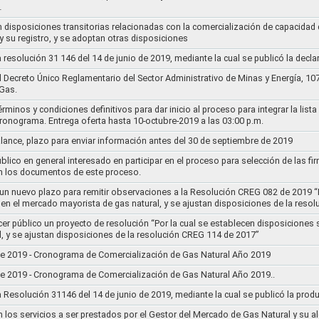
…
n disposiciones transitorias relacionadas con la comercialización de capacidad d
y su registro, y se adoptan otras disposiciones
la resolución 31 146 del 14 de junio de 2019, mediante la cual se publicó la decl
el Decreto Único Reglamentario del Sector Administrativo de Minas y Energía, 1
Gas.
rminos y condiciones definitivos para dar inicio al proceso para integrar la lis
cronograma. Entrega oferta hasta 10-octubre-2019 a las 03:00 p.m.
alance, plazo para enviar información antes del 30 de septiembre de 2019
lico en general interesado en participar en el proceso para selección de las fi
n los documentos de este proceso.
e un nuevo plazo para remitir observaciones a la Resolución CREG 082 de 2019 “
 en el mercado mayorista de gas natural, y se ajustan disposiciones de la reso
cer público un proyecto de resolución “Por la cual se establecen disposiciones
l, y se ajustan disposiciones de la resolución CREG 114 de 2017”
8 de 2019 - Cronograma de Comercialización de Gas Natural Año 2019
8 de 2019 - Cronograma de Comercialización de Gas Natural Año 2019..
la Resolución 31146 del 14 de junio de 2019, mediante la cual se publicó la prod
n los servicios a ser prestados por el Gestor del Mercado de Gas Natural y su a