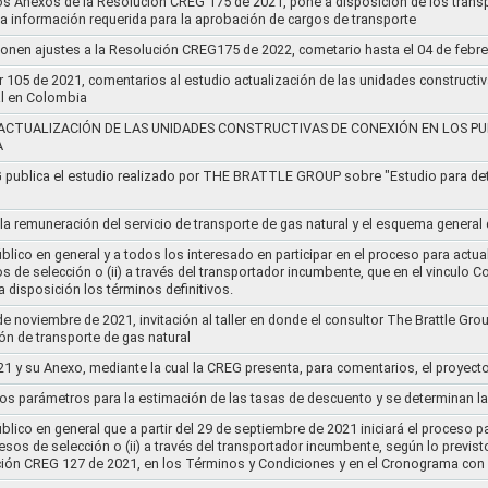
os Anexos de la Resolución CREG 175 de 2021, pone a disposición de los transp
 la información requerida para la aprobación de cargos de transporte
ponen ajustes a la Resolución CREG175 de 2022, cometario hasta el 04 de febr
r 105 de 2021, comentarios al estudio actualización de las unidades constructi
al en Colombia
ACTUALIZACIÓN DE LAS UNIDADES CONSTRUCTIVAS DE CONEXIÓN EN LOS PU
A
G publica el estudio realizado por THE BRATTLE GROUP sobre "Estudio para d
 la remuneración del servicio de transporte de gas natural y el esquema genera
lico en general y a todos los interesado en participar en el proceso para actual
sos de selección o (ii) a través del transportador incumbente, que en el vincu
 disposición los términos definitivos.
de noviembre de 2021, invitación al taller en donde el consultor The Brattle Gr
n de transporte de gas natural
21 y su Anexo, mediante la cual la CREG presenta, para comentarios, el proyect
nos parámetros para la estimación de las tasas de descuento y se determinan la
lico en general que a partir del 29 de septiembre de 2021 iniciará el proceso pa
cesos de selección o (ii) a través del transportador incumbente, según lo previs
ución CREG 127 de 2021, en los Términos y Condiciones y en el Cronograma con 