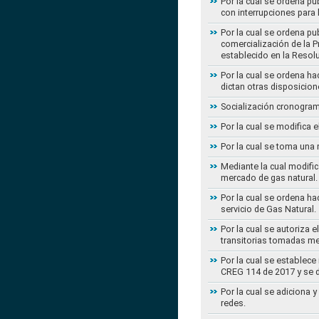
Por la cual se ordena pu
con interrupciones para
Por la cual se ordena p
comercialización de la P
establecido en la Resol
Por la cual se ordena h
dictan otras disposicion
Socialización cronogram
Por la cual se modifica 
Por la cual se toma una 
Mediante la cual modific
mercado de gas natural.
Por la cual se ordena ha
servicio de Gas Natural.
Por la cual se autoriza 
transitorias tomadas m
Por la cual se establece
CREG 114 de 2017 y se d
Por la cual se adiciona 
redes.