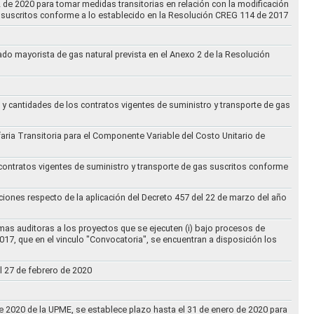
2 de 2020 para tomar medidas transitorias en relación con la modificación
s suscritos conforme a lo establecido en la Resolución CREG 114 de 2017
cado mayorista de gas natural prevista en el Anexo 2 de la Resolución
 y cantidades de los contratos vigentes de suministro y transporte de gas
ifaria Transitoria para el Componente Variable del Costo Unitario de
 contratos vigentes de suministro y transporte de gas suscritos conforme
ciones respecto de la aplicación del Decreto 457 del 22 de marzo del año
rmas auditoras a los proyectos que se ejecuten (i) bajo procesos de
017, que en el vinculo "Convocatoria", se encuentran a disposición los
l 27 de febrero de 2020
 de 2020 de la UPME, se establece plazo hasta el 31 de enero de 2020 para