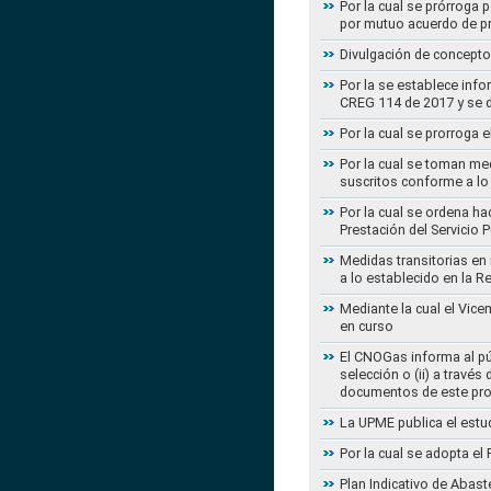
Por la cual se prórroga 
por mutuo acuerdo de pr
Divulgación de concepto
Por la se establece info
CREG 114 de 2017 y se d
Por la cual se prorroga 
Por la cual se toman med
suscritos conforme a lo
Por la cual se ordena ha
Prestación del Servicio
Medidas transitorias en
a lo establecido en la 
Mediante la cual el Vice
en curso
El CNOGas informa al púb
selección o (ii) a travé
documentos de este pr
La UPME publica el estu
Por la cual se adopta e
Plan Indicativo de Abast