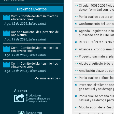
Circular 40035-2024-Aju
Próximos Eventos
de conformidad con lo 
Comi - Comité de Mantenimientos
Por la cual se declara 
e Intervenciones
Ago. 12 de 2026, Enlace virtual
Conformación del Conse
Agenda Regulatoria Indic
Consejo Nacional de Operación de
publicado con la Circula
Gas Natural
Ago. 13 de 2026, Enlace virtual
RESOLUCIÓN CREG No.102 
Comi - Comité de Mantenimientos
Alcance al cronograma d
e Intervenciones
Ago. 19 de 2026, Enlace virtual
Proyecto gas natural pla
Ajuste al Artículo 6 de 
Comi - Comité de Mantenimientos
e Intervenciones
Ampliación plazo de con
Ago. 26 de 2026, Enlace virtual
Por la cual se definen la
Ver más eventos »
invitación al taller de 
gas natural y se deroga
Por la cual se ordena pu
natural y se deroga par
Modificación de la Reso