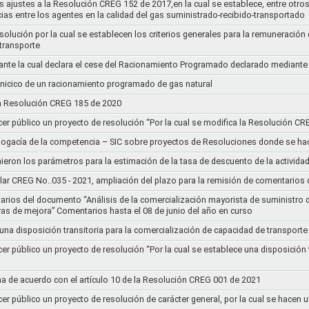
s ajustes a la Resolución CREG 152 de 2017,en la cual se establece, entre otros
ias entre los agentes en la calidad del gas suministrado-recibido-transportado
Resolución por la cual se establecen los criterios generales para la remuneración
 transporte
nte la cual declara el cese del Racionamiento Programado declarado mediante
l inicico de un racionamiento programado de gas natural
 la Resolución CREG 185 de 2020
cer público un proyecto de resolución “Por la cual se modifica la Resolución C
bogacía de la competencia – SIC sobre proyectos de Resoluciones donde se h
nieron los parámetros para la estimación de la tasa de descuento de la actividad
lar CREG No..035 - 2021, ampliación del plazo para la remisión de comentarios d
arios del documento “Análisis de la comercialización mayorista de suministro 
vas de mejora” Comentarios hasta el 08 de junio del año en curso
 una disposición transitoria para la comercialización de capacidad de transporte
cer público un proyecto de resolución “Por la cual se establece una disposición 
a de acuerdo con el artículo 10 de la Resolución CREG 001 de 2021
cer público un proyecto de resolución de carácter general, por la cual se hace