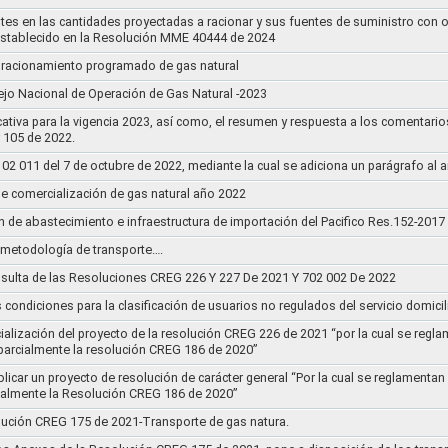
stes en las cantidades proyectadas a racionar y sus fuentes de suministro con 
establecido en la Resolución MME 40444 de 2024
un racionamiento programado de gas natural
jo Nacional de Operación de Gas Natural -2023
ativa para la vigencia 2023, así como, el resumen y respuesta a los comentario
r 105 de 2022.
011 del 7 de octubre de 2022, mediante la cual se adiciona un parágrafo al a
e comercialización de gas natural año 2022
n de abastecimiento e infraestructura de importación del Pacifico Res.152-2017
la metodología de transporte….
sulta de las Resoluciones CREG 226 Y 227 De 2021 Y 702 002 De 2022
s condiciones para la clasificación de usuarios no regulados del servicio domicil
socialización del proyecto de la resolución CREG 226 de 2021 “por la cual se r
 parcialmente la resolución CREG 186 de 2020”
blicar un proyecto de resolución de carácter general “Por la cual se reglament
cialmente la Resolución CREG 186 de 2020”
lución CREG 175 de 2021-Transporte de gas natura.