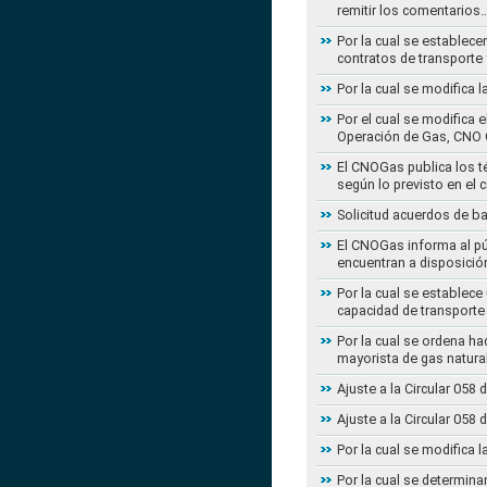
remitir los comentarios
Por la cual se establece
contratos de transporte 
Por la cual se modifica 
Por el cual se modifica 
Operación de Gas, CNO 
El CNOGas publica los té
según lo previsto en el 
Solicitud acuerdos de b
El CNOGas informa al púb
encuentran a disposició
Por la cual se establec
capacidad de transporte
Por la cual se ordena ha
mayorista de gas natura
Ajuste a la Circular 05
Ajuste a la Circular 05
Por la cual se modifica 
Por la cual se determina