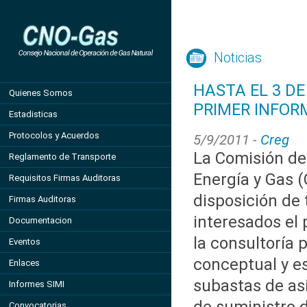
Noticias
HASTA EL 3 DE
Quienes Somos
PRIMER INFOR
Estadisticas
Protocolos y Acuerdos
5/9/2011 -
Creg
La Comisión de
Reglamento de Transporte
Energía y Gas 
Requisitos Firmas Auditoras
disposición de 
Firmas Auditoras
interesados el
Documentacion
la consultoría 
Eventos
conceptual y e
Enlaces
subastas de as
Informes SIMI
Convocatorias