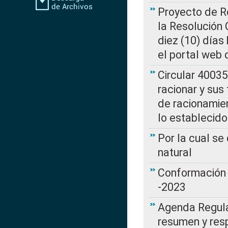
Proyecto de Re
la Resolución
diez (10) días 
el portal web 
Circular 4003
racionar y sus
de racionamie
lo establecid
Por la cual s
natural
Conformación 
-2023
Agenda Regulat
resumen y resp