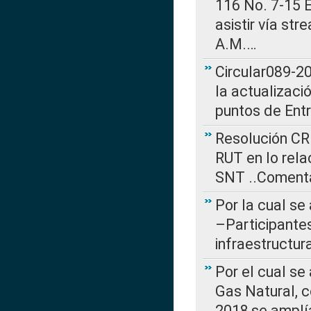
116 No. 7-15 E
asistir vía st
A.M.…
Circular089-20
la actualizaci
puntos de Ent
Resolución CR
RUT en lo rel
SNT ..Comenta
Por la cual se
–Participantes
infraestructur
Por el cual se
Gas Natural, 
2018,se amplí