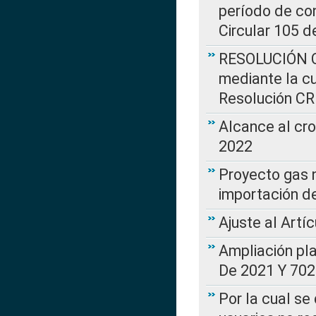
período de co
Circular 105 d
RESOLUCIÓN CR
mediante la cu
Resolución C
Alcance al cr
2022
Proyecto gas n
importación d
Ajuste al Artí
Ampliación pl
De 2021 Y 702
Por la cual se