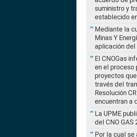
suministro y t
establecido e
Mediante la cu
Minas Y Energ
aplicación del
El CNOGas info
en el proceso 
proyectos que 
través del tra
Resolución CRE
encuentran a 
La UPME public
del CNO GAS 2
Por la cual se