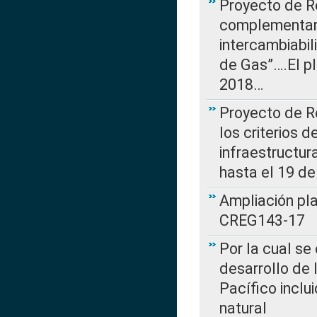
Proyecto de R
complementan 
intercambiabi
de Gas”….El p
2018…
Proyecto de R
los criterios d
infraestructur
hasta el 19 de
Ampliación pl
CREG143-17
Por la cual se
desarrollo de 
Pacífico inclu
natural