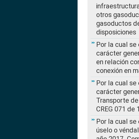
infraestructur
otros gasoduc
gasoductos de
disposiciones
Por la cual se
carácter gener
en relación co
conexión en ma
Por la cual se
carácter gener
Transporte de
CREG 071 de 1
Por la cual se
úselo o véndal
año 2017. Com