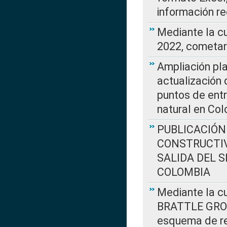
información re
Mediante la c
2022, cometar
Ampliación pla
actualización 
puntos de entr
natural en Co
PUBLICACIÓN
CONSTRUCTIV
SALIDA DEL 
COLOMBIA
Mediante la cu
BRATTLE GROUP
esquema de re