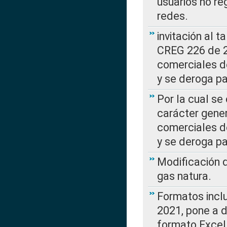
usuarios no re
redes.
invitación al t
CREG 226 de 2
comerciales d
y se deroga p
Por la cual se
carácter gener
comerciales d
y se deroga p
Modificación 
gas natura.
Formatos incl
2021, pone a d
formato Excel,