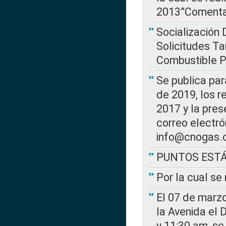
2013”Comentar
Socialización 
Solicitudes Ta
Combustible Po
Se publica par
de 2019, los r
2017 y la pres
correo electr
info@cnogas.
PUNTOS EST
Por la cual s
El 07 de marzo
la Avenida el 
y 11:30 am, se 