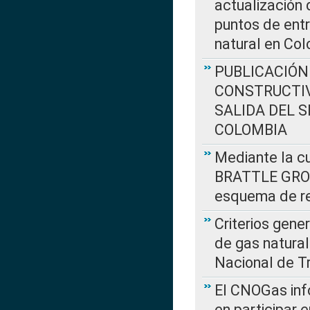
actualización 
puntos de entr
natural en Co
PUBLICACIÓN
CONSTRUCTIV
SALIDA DEL 
COLOMBIA
Mediante la cu
BRATTLE GROUP
esquema de re
Criterios gene
de gas natura
Nacional de T
El CNOGas info
en participar 