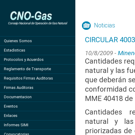
Noticias
CIRCULAR 4003
Quienes Somos
Estadisticas
10/8/2009 -
Minen
Cantidades req
Protocolos y Acuerdos
natural y las f
Reglamento de Transporte
que deberán se
Requisitos Firmas Auditoras
conformidad co
Firmas Auditoras
MME 40418 de 
Documentacion
Eventos
Cantidades r
Enlaces
natural y la
Informes SIMI
priorizadas de
Convocatorias