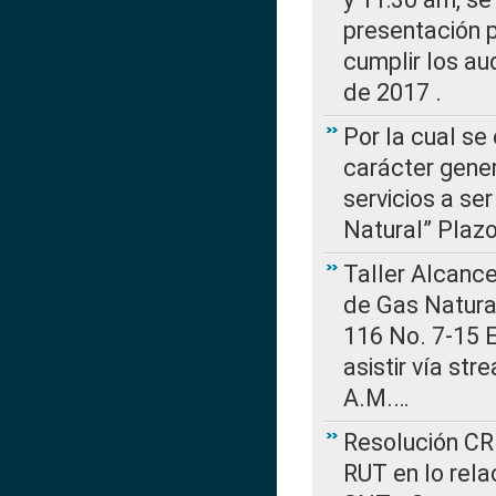
presentación p
cumplir los au
de 2017 .
Por la cual se
carácter gener
servicios a se
Natural” Plaz
Taller Alcance
de Gas Natural
116 No. 7-15 E
asistir vía st
A.M.…
Resolución CR
RUT en lo rel