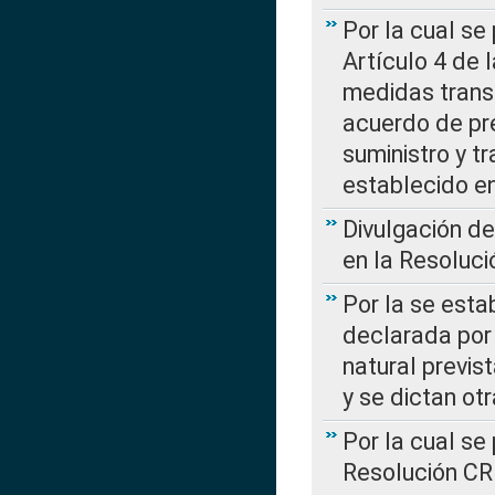
Por la cual se
Artículo 4 de
medidas transi
acuerdo de pre
suministro y t
establecido e
Divulgación d
en la Resoluc
Por la se esta
declarada por 
natural previs
y se dictan ot
Por la cual se
Resolución C