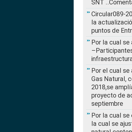
SNT ..Comenta
Circular089-20
la actualizaci
puntos de Ent
Por la cual se
–Participantes
infraestructur
Por el cual se
Gas Natural, 
2018,se amplí
proyecto de ac
septiembre
Por la cual se
la cual se aju
natural conte