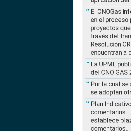
El CNOGas info
en el proceso 
proyectos que 
través del tra
Resolución CRE
encuentran a 
La UPME public
del CNO GAS 2
Por la cual se
se adoptan ot
Plan Indicativ
comentarios….
establece plaz
comentarios…