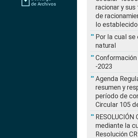
racionar y sus
de racionamie
lo establecid
Por la cual s
natural
Conformación 
-2023
Agenda Regulat
resumen y resp
período de co
Circular 105 d
RESOLUCIÓN CR
mediante la cu
Resolución C