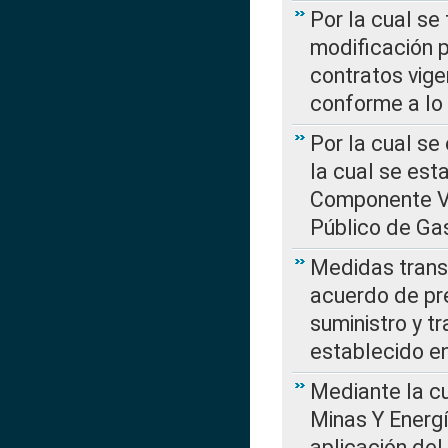
Por la cual se
modificación 
contratos vige
conforme a lo
Por la cual se
la cual se est
Componente Var
Público de Ga
Medidas transi
acuerdo de pre
suministro y t
establecido e
Mediante la cu
Minas Y Energ
aplicación del