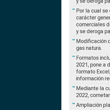
y se deroga p
Por la cual se
carácter gener
comerciales d
y se deroga p
Modificación 
gas natura.
Formatos incl
2021, pone a d
formato Excel,
información re
Mediante la c
2022, cometar
Ampliación pla