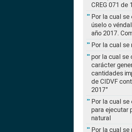
CREG 071 de 1
Por la cual se
úselo o véndal
año 2017. Com
Por la cual s
por la cual se
carácter genera
cantidades imp
de CIDVF conte
2017”
Por la cual se
para ejecutar
natural
Por la cual se