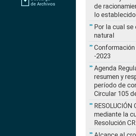
de racionamie
lo establecid
Por la cual s
natural
Conformación 
-2023
Agenda Regulat
resumen y resp
período de co
Circular 105 d
RESOLUCIÓN CR
mediante la cu
Resolución C
Alcance al cr