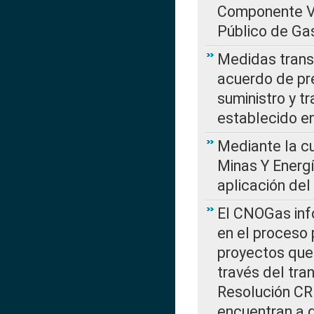
Componente Var
Público de Ga
Medidas transi
acuerdo de pre
suministro y t
establecido e
Mediante la cu
Minas Y Energ
aplicación del
El CNOGas info
en el proceso 
proyectos que 
través del tra
Resolución CRE
encuentran a 