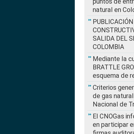
puntos de entr
natural en Co
PUBLICACIÓN
CONSTRUCTIV
SALIDA DEL 
COLOMBIA
Mediante la cu
BRATTLE GROUP
esquema de re
Criterios gene
de gas natura
Nacional de T
El CNOGas info
en participar 
firmas auditor