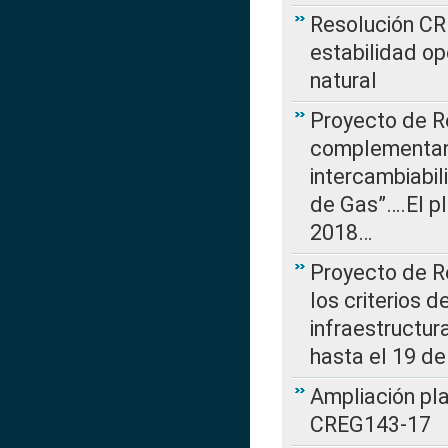
Resolución CR
estabilidad op
natural
Proyecto de R
complementan 
intercambiabi
de Gas”….El p
2018…
Proyecto de R
los criterios d
infraestructur
hasta el 19 de
Ampliación pl
CREG143-17