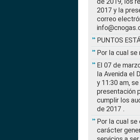
de 2019, los r
2017 y la pres
correo electr
info@cnogas.
PUNTOS EST
Por la cual s
El 07 de marzo
la Avenida el 
y 11:30 am, se 
presentación p
cumplir los au
de 2017 .
Por la cual se
carácter gener
servicios a se