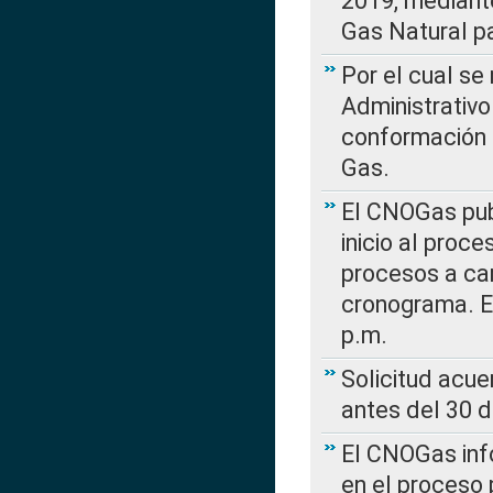
2019, mediante
Gas Natural pa
Por el cual se
Administrativo
conformación 
Gas.
El CNOGas publ
inicio al proce
procesos a car
cronograma. E
p.m.
Solicitud acue
antes del 30 
El CNOGas info
en el proceso 