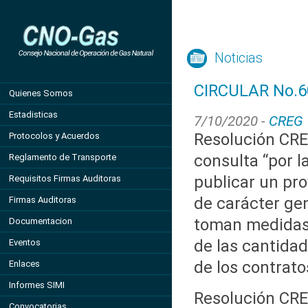
Noticias
CIRCULAR No.6
Quienes Somos
Estadisticas
7/10/2020 -
CREG
Resolución CRE
Protocolos y Acuerdos
consulta “por l
Reglamento de Transporte
publicar un pro
Requisitos Firmas Auditoras
de carácter gen
Firmas Auditoras
toman medidas 
Documentacion
de las cantidad
Eventos
de los contrat
Enlaces
Informes SIMI
Resolución CRE
Convocatorias