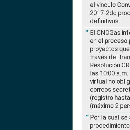
el vinculo Co
2017-2do proce
definitivos.
El CNOGas info
en el proceso 
proyectos que 
través del tra
Resolución CR
las 10:00 a.m.
virtual no obl
correos secre
(registro hast
(máximo 2 per
Por la cual s
procedimiento