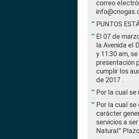
correo electr
info@cnogas.
PUNTOS EST
El 07 de marzo
la Avenida el 
y 11:30 am, se 
presentación p
cumplir los au
de 2017 .
Por la cual s
Por la cual se
carácter gener
servicios a se
Natural” Plaz