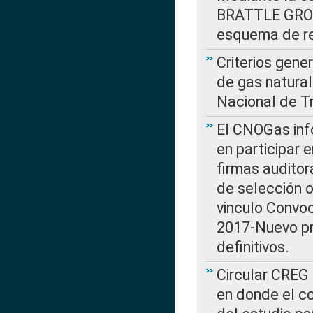
BRATTLE GROUP
esquema de re
Criterios gene
de gas natura
Nacional de T
El CNOGas info
en participar 
firmas auditor
de selección o
vinculo Convo
2017-Nuevo pr
definitivos.
Circular CREG 
en donde el co