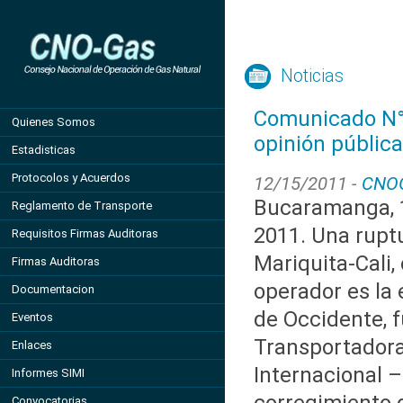
Noticias
Comunicado N°1 
Quienes Somos
opinión pública
Estadisticas
Protocolos y Acuerdos
12/15/2011 -
CNO
Bucaramanga, 
Reglamento de Transporte
2011. Una rupt
Requisitos Firmas Auditoras
Mariquita-Cali,
Firmas Auditoras
operador es la
Documentacion
de Occidente, f
Eventos
Transportador
Enlaces
Internacional –
Informes SIMI
Convocatorias