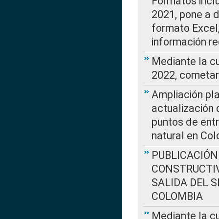
Formatos incl
2021, pone a d
formato Excel,
información re
Mediante la c
2022, cometar
Ampliación pla
actualización 
puntos de entr
natural en Co
PUBLICACIÓN
CONSTRUCTIV
SALIDA DEL 
COLOMBIA
Mediante la cu