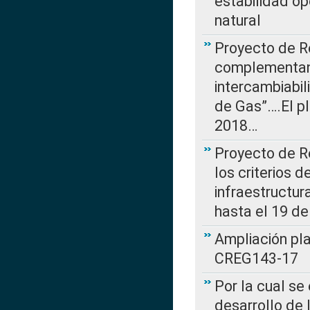
estabilidad op
natural
Proyecto de R
complementan 
intercambiabi
de Gas”….El p
2018…
Proyecto de R
los criterios d
infraestructur
hasta el 19 de
Ampliación pl
CREG143-17
Por la cual se
desarrollo de 