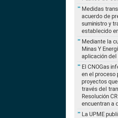
Medidas transi
acuerdo de pre
suministro y t
establecido e
Mediante la cu
Minas Y Energ
aplicación del
El CNOGas info
en el proceso 
proyectos que 
través del tra
Resolución CRE
encuentran a 
La UPME public