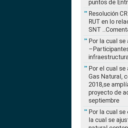
puntos de Ent
Resolución CR
RUT en lo rel
SNT ..Comenta
Por la cual se
–Participantes
infraestructur
Por el cual se
Gas Natural, 
2018,se amplí
proyecto de ac
septiembre
Por la cual se
la cual se aju
natural conte