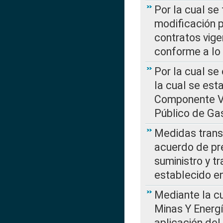
Por la cual se
modificación 
contratos vige
conforme a lo
Por la cual se
la cual se est
Componente Var
Público de Ga
Medidas transi
acuerdo de pre
suministro y t
establecido e
Mediante la cu
Minas Y Energ
aplicación del