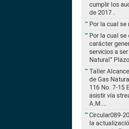
cumplir los au
de 2017 .
Por la cual s
Por la cual se
carácter gener
servicios a se
Natural” Plaz
Taller Alcance
de Gas Natural
116 No. 7-15 E
asistir vía st
A.M.…
Circular089-20
la actualizaci