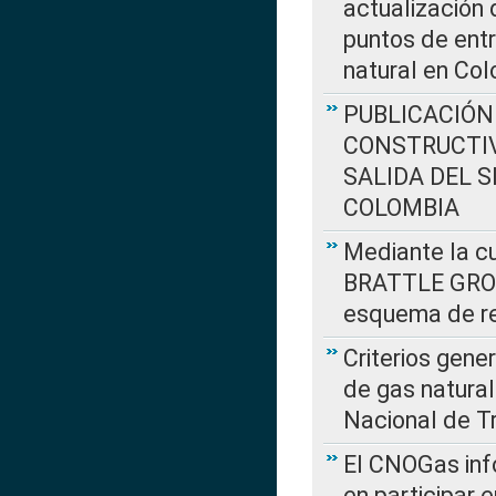
actualización 
puntos de entr
natural en Co
PUBLICACIÓN
CONSTRUCTIV
SALIDA DEL 
COLOMBIA
Mediante la cu
BRATTLE GROUP
esquema de re
Criterios gene
de gas natura
Nacional de T
El CNOGas info
en participar 