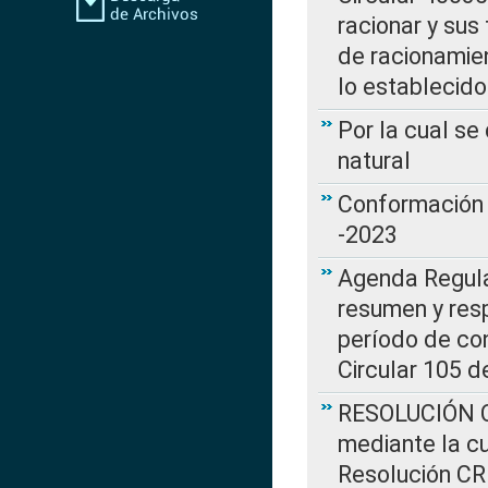
racionar y sus
de racionamie
lo establecid
Por la cual s
natural
Conformación 
-2023
Agenda Regulat
resumen y resp
período de co
Circular 105 d
RESOLUCIÓN CR
mediante la cu
Resolución C