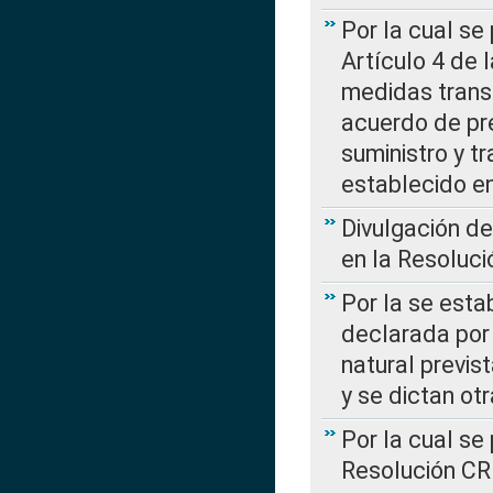
Por la cual se
Artículo 4 de
medidas transi
acuerdo de pre
suministro y t
establecido e
Divulgación d
en la Resoluc
Por la se esta
declarada por 
natural previs
y se dictan ot
Por la cual se
Resolución C