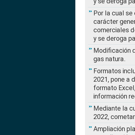
y se deroga p
Por la cual se
carácter gener
comerciales d
y se deroga p
Modificación 
gas natura.
Formatos incl
2021, pone a d
formato Excel,
información re
Mediante la c
2022, cometar
Ampliación pla