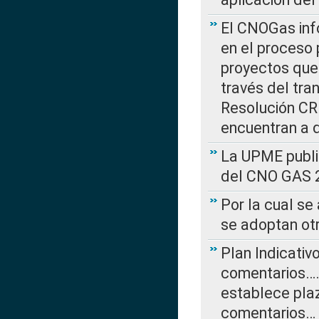
El CNOGas info
en el proceso 
proyectos que 
través del tra
Resolución CRE
encuentran a 
La UPME public
del CNO GAS 2
Por la cual se
se adoptan ot
Plan Indicativ
comentarios….
establece plaz
comentarios…