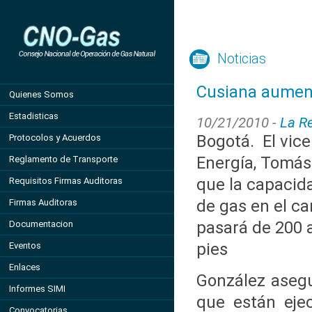
Noticias
Cusiana aument
Quienes Somos
Estadisticas
10/21/2010 -
La R
Bogotá. El vice
Protocolos y Acuerdos
Energía, Tomás
Reglamento de Transporte
que la capacid
Requisitos Firmas Auditoras
de gas en el c
Firmas Auditoras
pasará de 200 
Documentacion
pies
Eventos
Enlaces
González asegu
Informes SIMI
que están eje
Convocatorias