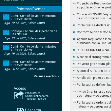
Proyecto de Resolución- 
su publicación en el por
Próximos Eventos
Circular 40035-2024-Aju
Comi - Comité de Mantenimientos
de conformidad con lo 
e Intervenciones
Ago. 12 de 2026, Enlace virtual
Por la cual se declara 
Consejo Nacional de Operación de
Conformación del Conse
Gas Natural
Ago. 13 de 2026, Enlace virtual
Agenda Regulatoria Indic
publicado con la Circula
Comi - Comité de Mantenimientos
e Intervenciones
RESOLUCIÓN CREG No.102 
Ago. 19 de 2026, Enlace virtual
Alcance al cronograma d
Comi - Comité de Mantenimientos
Proyecto gas natural pla
e Intervenciones
Ago. 26 de 2026, Enlace virtual
Ajuste al Artículo 6 de 
Ver más eventos »
Ampliación plazo de con
Por la cual se definen la
invitación al taller de 
gas natural y se deroga
Por la cual se ordena pu
natural y se deroga par