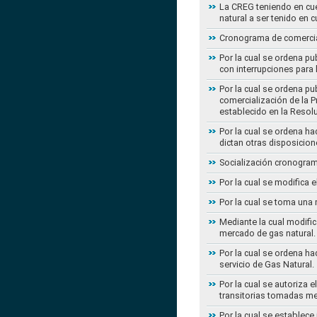
La CREG teniendo en cue
natural a ser tenido en c
Cronograma de comercial
Por la cual se ordena pu
con interrupciones para
Por la cual se ordena p
comercialización de la P
establecido en la Resol
Por la cual se ordena h
dictan otras disposicion
Socialización cronogram
Por la cual se modifica 
Por la cual se toma una 
Mediante la cual modific
mercado de gas natural.
Por la cual se ordena ha
servicio de Gas Natural.
Por la cual se autoriza 
transitorias tomadas m
Por la cual se establece