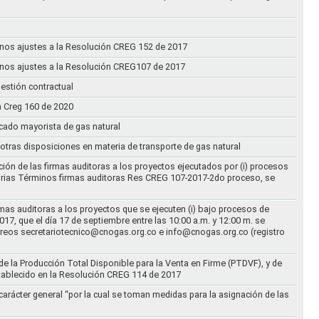
n unos ajustes a la Resolución CREG 152 de 2017
n unos ajustes a la Resolución CREG107 de 2017
estión contractual
n Creg 160 de 2020
rcado mayorista de gas natural
n otras disposiciones en materia de transporte de gas natural
ción de las firmas auditoras a los proyectos ejecutados por (i) procesos
torias Términos firmas auditoras Res CREG 107-2017-2do proceso, se
rmas auditoras a los proyectos que se ejecuten (i) bajo procesos de
17, que el día 17 de septiembre entre las 10:00 a.m. y 12:00 m. se
correos secretariotecnico@cnogas.org.co e info@cnogas.org.co (registro
e la Producción Total Disponible para la Venta en Firme (PTDVF), y de
stablecido en la Resolución CREG 114 de 2017
arácter general “por la cual se toman medidas para la asignación de las