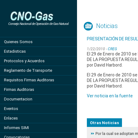
Noticias
PRESENTACIÓN DE RESUL
Quienes Somos
1/22/2010 -
CREG
Estadisticas
El 29 de Enero de 2010 se
DE LA PROPUESTA REGUL
Protocolos y Acuerdos
por David Harbord.
Reglamento de Transporte
El 29 de Enero de 2010 se
Requisitos Firmas Auditoras
DE LA PROPUESTA REGUL
por David Harbord.
Firmas Auditoras
Ver noticia en la fuente
Documentacion
Eventos
Enlaces
Otras Noticias
Informes SIMI
Por la cual se adoptan 
Convocatorias