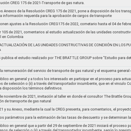
lución CREG 175 de 2021-Transporte de gas natura.
os Anexos de la Resolución CREG 175 de 2021, pone a disposición de los transp
 la información requerida para la aprobación de cargos de transporte
ponen ajustes a la Resolución CREG175 de 2022, cometario hasta el 04 de febr
r 105 de 2021, comentarios al estudio actualización de las unidades constructi
al en Colombia
ACTUALIZACIÓN DE LAS UNIDADES CONSTRUCTIVAS DE CONEXIÓN EN LOS PU
A
G publica el estudio realizado por THE BRATTLE GROUP sobre "Estudio para d
 la remuneración del servicio de transporte de gas natural y el esquema genera
lico en general y a todos los interesado en participar en el proceso para actual
sos de selección o (ii) a través del transportador incumbente, que en el vincu
 disposición los términos definitivos.
de noviembre de 2021, invitación al taller en donde el consultor The Brattle Gr
n de transporte de gas natural
21 y su Anexo, mediante la cual la CREG presenta, para comentarios, el proyect
nos parámetros para la estimación de las tasas de descuento y se determinan la
lico en general que a partir del 29 de septiembre de 2021 iniciará el proceso pa
cesos de selección o (ii) a través del transportador incumbente, según lo previs