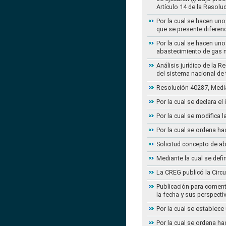
Artículo 14 de la Resol
Por la cual se hacen uno
que se presente diferenc
Por la cual se hacen uno
abastecimiento de gas n
Análisis jurídico de la 
del sistema nacional de
Resolución 40287, Media
Por la cual se declara e
Por la cual se modifica
Por la cual se ordena ha
Solicitud concepto de a
Mediante la cual se defi
La CREG publicó la Circu
Publicación para coment
la fecha y sus perspecti
Por la cual se establece
Por la cual se ordena ha