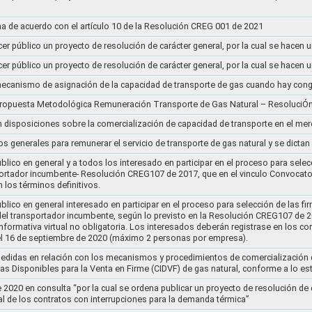
a de acuerdo con el artículo 10 de la Resolución CREG 001 de 2021
cer público un proyecto de resolución de carácter general, por la cual se hace
cer público un proyecto de resolución de carácter general, por la cual se hace
l mecanismo de asignación de la capacidad de transporte de gas cuando hay cong
 propuesta Metodológica Remuneración Transporte de Gas Natural – ResoluciÓ
en disposiciones sobre la comercialización de capacidad de transporte en el me
ios generales para remunerar el servicio de transporte de gas natural y se dicta
lico en general y a todos los interesado en participar en el proceso para selec
nsportador incumbente- Resolución CREG107 de 2017, que en el vinculo Convoca
 los términos definitivos.
lico en general interesado en participar en el proceso para selección de las fi
s del transportador incumbente, según lo previsto en la Resolución CREG107 de 20
informativa virtual no obligatoria. Los interesados deberán registrase en los 
el 16 de septiembre de 2020 (máximo 2 personas por empresa).
medidas en relación con los mecanismos y procedimientos de comercialización d
as Disponibles para la Venta en Firme (CIDVF) de gas natural, conforme a lo e
020 en consulta “por la cual se ordena publicar un proyecto de resolución de c
al de los contratos con interrupciones para la demanda térmica”