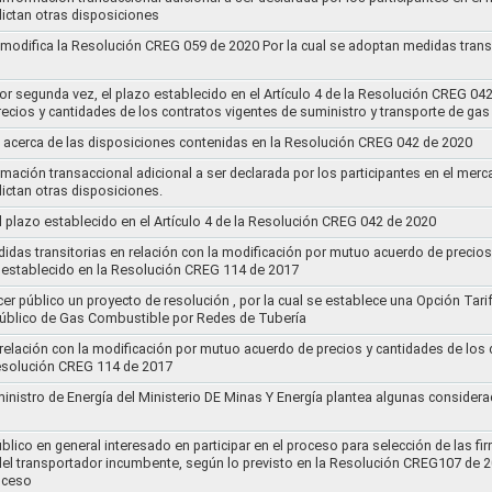
ictan otras disposiciones
y modifica la Resolución CREG 059 de 2020 Por la cual se adoptan medidas transi
por segunda vez, el plazo establecido en el Artículo 4 de la Resolución CREG 04
ecios y cantidades de los contratos vigentes de suministro y transporte de ga
 acerca de las disposiciones contenidas en la Resolución CREG 042 de 2020
rmación transaccional adicional a ser declarada por los participantes en el mer
ictan otras disposiciones.
el plazo establecido en el Artículo 4 de la Resolución CREG 042 de 2020
idas transitorias en relación con la modificación por mutuo acuerdo de precios
 establecido en la Resolución CREG 114 de 2017
cer público un proyecto de resolución , por la cual se establece una Opción Tar
 Público de Gas Combustible por Redes de Tubería
 relación con la modificación por mutuo acuerdo de precios y cantidades de los
Resolución CREG 114 de 2017
ministro de Energía del Ministerio DE Minas Y Energía plantea algunas considera
lico en general interesado en participar en el proceso para selección de las fi
s del transportador incumbente, según lo previsto en la Resolución CREG107 de 2
oceso