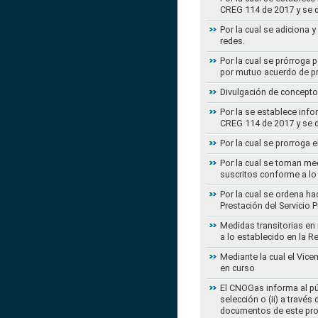
CREG 114 de 2017 y se d
Por la cual se adiciona 
redes.
Por la cual se prórroga 
por mutuo acuerdo de pr
Divulgación de concepto
Por la se establece info
CREG 114 de 2017 y se d
Por la cual se prorroga 
Por la cual se toman med
suscritos conforme a lo
Por la cual se ordena ha
Prestación del Servicio
Medidas transitorias en
a lo establecido en la 
Mediante la cual el Vice
en curso
El CNOGas informa al púb
selección o (ii) a travé
documentos de este pr