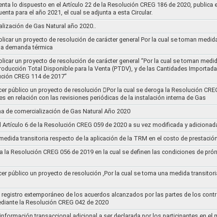
nta lo dispuesto en el Artículo 22 de la Resolución CREG 186 de 2020, publica
uenta para el año 2021, el cual se adjunta a esta Circular.
ización de Gas Natural año 2020..
blicar un proyecto de resolución de carácter general Por la cual se toman medid
 la demanda térmica
ublicar un proyecto de resolución de carácter general “Por la cual se toman me
roducción Total Disponible para la Venta (PTDV), y de las Cantidades Importada
ución CREG 114 de 2017”
acer público un proyecto de resolución 􀂴Por la cual se deroga la Resolución C
es en relación con las revisiones periódicas de la instalación interna de Gas
a de comercialización de Gas Natural Año 2020
el Artículo 6 de la Resolución CREG 059 de 2020 a su vez modificada y adiciona
medida transitoria respecto de la aplicación de la TRM en el costo de prestació
a la Resolución CREG 056 de 2019 en la cual se definen las condiciones de prórr
cer público un proyecto de resolución ,Por la cual se toma una medida transitori
el registro extemporáneo de los acuerdos alcanzados por las partes de los cont
ediante la Resolución CREG 042 de 2020
 información transaccional adicional a ser declarada por los participantes en el