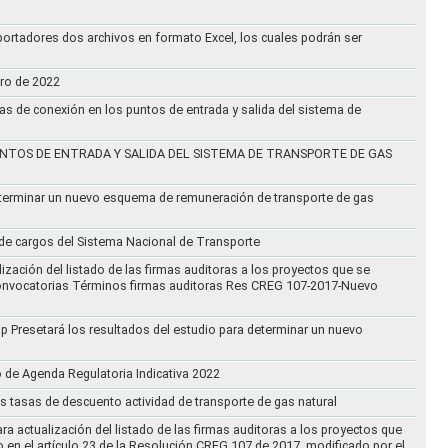
ortadores dos archivos en formato Excel, los cuales podrán ser
ero de 2022
vas de conexión en los puntos de entrada y salida del sistema de
NTOS DE ENTRADA Y SALIDA DEL SISTEMA DE TRANSPORTE DE GAS
eterminar un nuevo esquema de remuneración de transporte de gas
l de cargos del Sistema Nacional de Transporte
ización del listado de las firmas auditoras a los proyectos que se
lo Convocatorias Términos firmas auditoras Res CREG 107-2017-Nuevo
oup Presetará los resultados del estudio para determinar un nuevo
o de Agenda Regulatoria Indicativa 2022
s tasas de descuento actividad de transporte de gas natural
ra actualización del listado de las firmas auditoras a los proyectos que
to en el artículo 23 de la Resolución CREG 107 de 2017, modificado por el