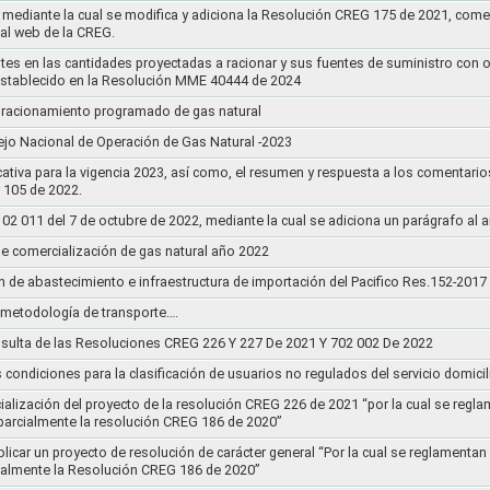
mediante la cual se modifica y adiciona la Resolución CREG 175 de 2021, comentar
tal web de la CREG.
stes en las cantidades proyectadas a racionar y sus fuentes de suministro con 
establecido en la Resolución MME 40444 de 2024
un racionamiento programado de gas natural
jo Nacional de Operación de Gas Natural -2023
ativa para la vigencia 2023, así como, el resumen y respuesta a los comentario
r 105 de 2022.
011 del 7 de octubre de 2022, mediante la cual se adiciona un parágrafo al a
e comercialización de gas natural año 2022
n de abastecimiento e infraestructura de importación del Pacifico Res.152-2017
la metodología de transporte….
sulta de las Resoluciones CREG 226 Y 227 De 2021 Y 702 002 De 2022
s condiciones para la clasificación de usuarios no regulados del servicio domicil
socialización del proyecto de la resolución CREG 226 de 2021 “por la cual se r
 parcialmente la resolución CREG 186 de 2020”
blicar un proyecto de resolución de carácter general “Por la cual se reglament
cialmente la Resolución CREG 186 de 2020”