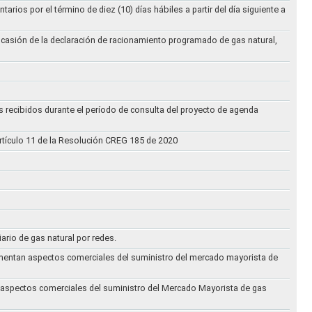
ios por el término de diez (10) días hábiles a partir del día siguiente a
ocasión de la declaración de racionamiento programado de gas natural,
s recibidos durante el período de consulta del proyecto de agenda
rtículo 11 de la Resolución CREG 185 de 2020
iario de gas natural por redes.
eglamentan aspectos comerciales del suministro del mercado mayorista de
an aspectos comerciales del suministro del Mercado Mayorista de gas