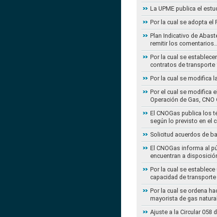
La UPME publica el estu
Por la cual se adopta e
Plan Indicativo de Abast
remitir los comentarios
Por la cual se establece
contratos de transporte 
Por la cual se modifica 
Por el cual se modifica 
Operación de Gas, CNO 
El CNOGas publica los té
según lo previsto en el 
Solicitud acuerdos de b
El CNOGas informa al púb
encuentran a disposició
Por la cual se establec
capacidad de transporte
Por la cual se ordena ha
mayorista de gas natura
Ajuste a la Circular 05