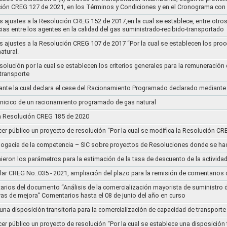
ución CREG 127 de 2021, en los Términos y Condiciones y en el Cronograma con 
s ajustes a la Resolución CREG 152 de 2017,en la cual se establece, entre otros
ias entre los agentes en la calidad del gas suministrado-recibido-transportado
s ajustes a la Resolución CREG 107 de 2017 “Por la cual se establecen los pro
atural.
Resolución por la cual se establecen los criterios generales para la remuneración
 transporte
nte la cual declara el cese del Racionamiento Programado declarado mediante
l inicico de un racionamiento programado de gas natural
 la Resolución CREG 185 de 2020
cer público un proyecto de resolución “Por la cual se modifica la Resolución C
bogacía de la competencia – SIC sobre proyectos de Resoluciones donde se h
nieron los parámetros para la estimación de la tasa de descuento de la actividad
lar CREG No..035 - 2021, ampliación del plazo para la remisión de comentarios d
arios del documento “Análisis de la comercialización mayorista de suministro 
vas de mejora” Comentarios hasta el 08 de junio del año en curso
 una disposición transitoria para la comercialización de capacidad de transporte
cer público un proyecto de resolución “Por la cual se establece una disposición 