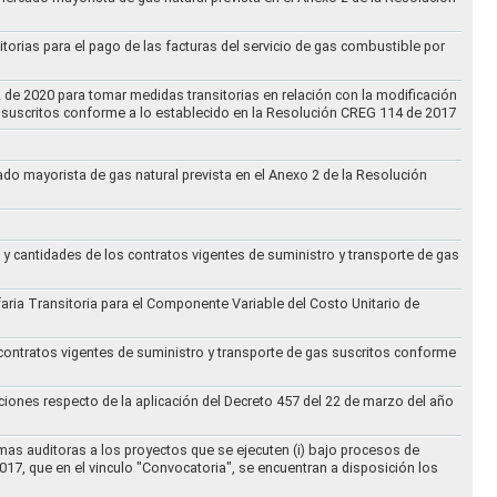
torias para el pago de las facturas del servicio de gas combustible por
2 de 2020 para tomar medidas transitorias en relación con la modificación
s suscritos conforme a lo establecido en la Resolución CREG 114 de 2017
cado mayorista de gas natural prevista en el Anexo 2 de la Resolución
 y cantidades de los contratos vigentes de suministro y transporte de gas
ifaria Transitoria para el Componente Variable del Costo Unitario de
 contratos vigentes de suministro y transporte de gas suscritos conforme
ciones respecto de la aplicación del Decreto 457 del 22 de marzo del año
rmas auditoras a los proyectos que se ejecuten (i) bajo procesos de
017, que en el vinculo "Convocatoria", se encuentran a disposición los