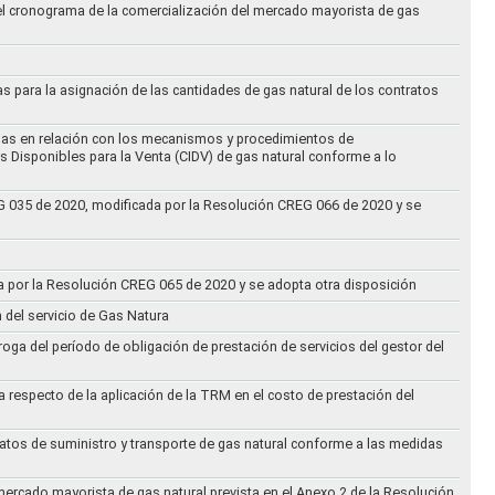
 el cronograma de la comercialización del mercado mayorista de gas
as para la asignación de las cantidades de gas natural de los contratos
didas en relación con los mecanismos y procedimientos de
s Disponibles para la Venta (CIDV) de gas natural conforme a lo
REG 035 de 2020, modificada por la Resolución CREG 066 de 2020 y se
da por la Resolución CREG 065 de 2020 y se adopta otra disposición
n del servicio de Gas Natura
oga del período de obligación de prestación de servicios del gestor del
a respecto de la aplicación de la TRM en el costo de prestación del
ratos de suministro y transporte de gas natural conforme a las medidas
 mercado mayorista de gas natural prevista en el Anexo 2 de la Resolución