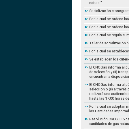
natural”
Socialización cronogram
Por la cual se ordena ha
Por la cual se ordena ha
Por la cual se regula e
Taller de socialización
Por la cual se establec
Se establecen los criter
El CNOGas informa al púb
de selección y (ii) tra
encuentran a disposición
El CNOGas informa al púb
selección o (ii) a travé
realizará una audiencia 
hasta las 17:00 horas d
Por la cual se adoptan 
las Cantidades Importad
Resolución CREG 116 de 2
cantidades de gas natur