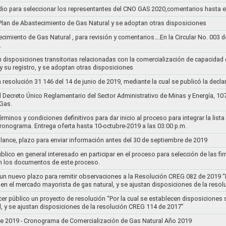
dio para seleccionar los representantes del CNO GAS 2020,comentarios hasta e
l Plan de Abastecimiento de Gas Natural y se adoptan otras disposiciones
ecimiento de Gas Natural , para revisión y comentarios….En la Circular No. 003
…
n disposiciones transitorias relacionadas con la comercialización de capacidad d
y su registro, y se adoptan otras disposiciones
la resolución 31 146 del 14 de junio de 2019, mediante la cual se publicó la decl
el Decreto Único Reglamentario del Sector Administrativo de Minas y Energía, 1
Gas.
rminos y condiciones definitivos para dar inicio al proceso para integrar la lis
cronograma. Entrega oferta hasta 10-octubre-2019 a las 03:00 p.m.
alance, plazo para enviar información antes del 30 de septiembre de 2019
lico en general interesado en participar en el proceso para selección de las fi
n los documentos de este proceso.
e un nuevo plazo para remitir observaciones a la Resolución CREG 082 de 2019 “
 en el mercado mayorista de gas natural, y se ajustan disposiciones de la reso
cer público un proyecto de resolución “Por la cual se establecen disposiciones
l, y se ajustan disposiciones de la resolución CREG 114 de 2017”
8 de 2019 - Cronograma de Comercialización de Gas Natural Año 2019