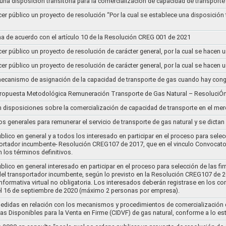
 una disposición transitoria para la comercialización de capacidad de transporte
cer público un proyecto de resolución “Por la cual se establece una disposición 
a de acuerdo con el artículo 10 de la Resolución CREG 001 de 2021
cer público un proyecto de resolución de carácter general, por la cual se hace
cer público un proyecto de resolución de carácter general, por la cual se hace
l mecanismo de asignación de la capacidad de transporte de gas cuando hay cong
 propuesta Metodológica Remuneración Transporte de Gas Natural – ResoluciÓ
en disposiciones sobre la comercialización de capacidad de transporte en el me
ios generales para remunerar el servicio de transporte de gas natural y se dicta
lico en general y a todos los interesado en participar en el proceso para selec
nsportador incumbente- Resolución CREG107 de 2017, que en el vinculo Convoca
 los términos definitivos.
lico en general interesado en participar en el proceso para selección de las fi
s del transportador incumbente, según lo previsto en la Resolución CREG107 de 20
informativa virtual no obligatoria. Los interesados deberán registrase en los 
el 16 de septiembre de 2020 (máximo 2 personas por empresa).
medidas en relación con los mecanismos y procedimientos de comercialización d
as Disponibles para la Venta en Firme (CIDVF) de gas natural, conforme a lo e