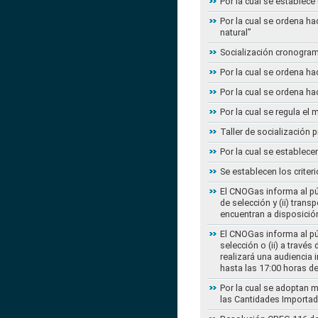
Por la cual se establece
Por la cual se ordena ha
natural”
Socialización cronogram
Por la cual se ordena ha
Por la cual se ordena ha
Por la cual se regula e
Taller de socialización
Por la cual se establec
Se establecen los criter
El CNOGas informa al púb
de selección y (ii) tra
encuentran a disposición
El CNOGas informa al púb
selección o (ii) a travé
realizará una audiencia 
hasta las 17:00 horas d
Por la cual se adoptan 
las Cantidades Importad