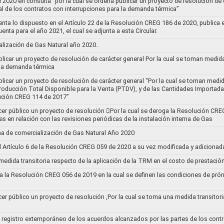
020 en consulta “por la cual se ordena publicar un proyecto de resolución de c
al de los contratos con interrupciones para la demanda térmica”
nta lo dispuesto en el Artículo 22 de la Resolución CREG 186 de 2020, publica
uenta para el año 2021, el cual se adjunta a esta Circular.
ización de Gas Natural año 2020..
blicar un proyecto de resolución de carácter general Por la cual se toman medid
 la demanda térmica
ublicar un proyecto de resolución de carácter general “Por la cual se toman me
roducción Total Disponible para la Venta (PTDV), y de las Cantidades Importada
ución CREG 114 de 2017”
acer público un proyecto de resolución 􀂴Por la cual se deroga la Resolución C
es en relación con las revisiones periódicas de la instalación interna de Gas
a de comercialización de Gas Natural Año 2020
el Artículo 6 de la Resolución CREG 059 de 2020 a su vez modificada y adiciona
medida transitoria respecto de la aplicación de la TRM en el costo de prestació
a la Resolución CREG 056 de 2019 en la cual se definen las condiciones de prórr
cer público un proyecto de resolución ,Por la cual se toma una medida transitori
el registro extemporáneo de los acuerdos alcanzados por las partes de los cont