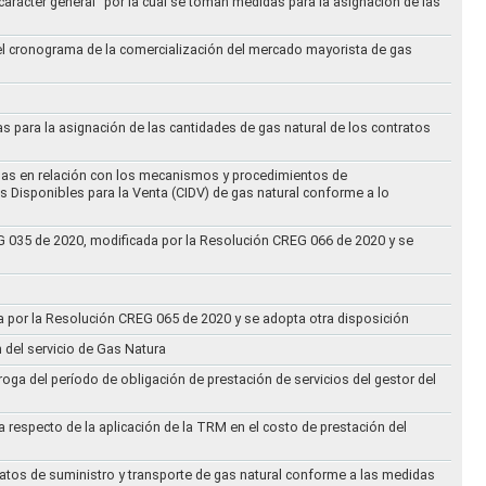
arácter general “por la cual se toman medidas para la asignación de las
 el cronograma de la comercialización del mercado mayorista de gas
as para la asignación de las cantidades de gas natural de los contratos
didas en relación con los mecanismos y procedimientos de
s Disponibles para la Venta (CIDV) de gas natural conforme a lo
REG 035 de 2020, modificada por la Resolución CREG 066 de 2020 y se
da por la Resolución CREG 065 de 2020 y se adopta otra disposición
n del servicio de Gas Natura
oga del período de obligación de prestación de servicios del gestor del
a respecto de la aplicación de la TRM en el costo de prestación del
ratos de suministro y transporte de gas natural conforme a las medidas