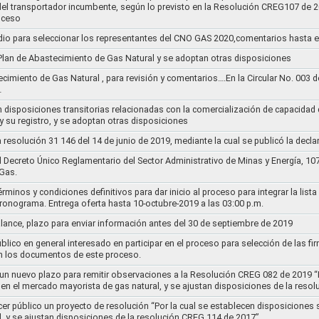
s del transportador incumbente, según lo previsto en la Resolución CREG107 de 2
oceso
dio para seleccionar los representantes del CNO GAS 2020,comentarios hasta e
l Plan de Abastecimiento de Gas Natural y se adoptan otras disposiciones
ecimiento de Gas Natural , para revisión y comentarios….En la Circular No. 003
…
n disposiciones transitorias relacionadas con la comercialización de capacidad d
y su registro, y se adoptan otras disposiciones
la resolución 31 146 del 14 de junio de 2019, mediante la cual se publicó la decl
el Decreto Único Reglamentario del Sector Administrativo de Minas y Energía, 1
Gas.
rminos y condiciones definitivos para dar inicio al proceso para integrar la lis
cronograma. Entrega oferta hasta 10-octubre-2019 a las 03:00 p.m.
alance, plazo para enviar información antes del 30 de septiembre de 2019
lico en general interesado en participar en el proceso para selección de las fi
n los documentos de este proceso.
e un nuevo plazo para remitir observaciones a la Resolución CREG 082 de 2019 “
 en el mercado mayorista de gas natural, y se ajustan disposiciones de la reso
cer público un proyecto de resolución “Por la cual se establecen disposiciones
l, y se ajustan disposiciones de la resolución CREG 114 de 2017”