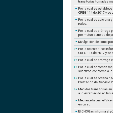
transitorias tomadas m
Por la cual se establece
CREG 114 de 2017 y se d
Por la cual se adiciona 
redes.
Por la cual se prórroga 
por mutuo acuerdo de pr
Divulgación de concepto
Por la se establece info
CREG 114 de 2017 y se d
Por la cual se prorroga 
Por la cual se toman med
suscritos conforme a lo
Por la cual se ordena ha
Prestación del Servicio
Medidas transitorias en
a lo establecido en la 
Mediante la cual el Vice
en curso
El CNOGas informa al púb