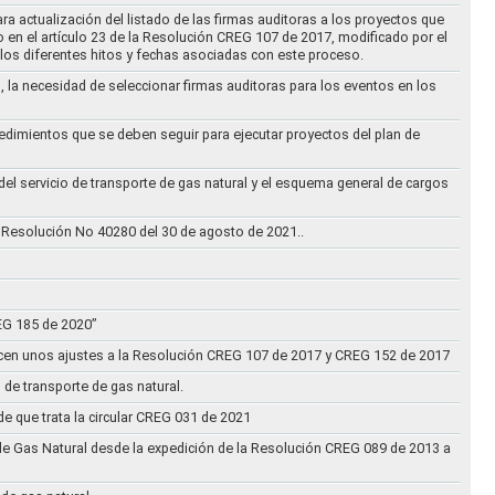
ra actualización del listado de las firmas auditoras a los proyectos que
to en el artículo 23 de la Resolución CREG 107 de 2017, modificado por el
los diferentes hitos y fechas asociadas con este proceso.
, la necesidad de seleccionar firmas auditoras para los eventos en los
cedimientos que se deben seguir para ejecutar proyectos del plan de
 del servicio de transporte de gas natural y el esquema general de cargos
 Resolución No 40280 del 30 de agosto de 2021..
REG 185 de 2020”
acen unos ajustes a la Resolución CREG 107 de 2017 y CREG 152 de 2017
 de transporte de gas natural.
e que trata la circular CREG 031 de 2021
de Gas Natural desde la expedición de la Resolución CREG 089 de 2013 a