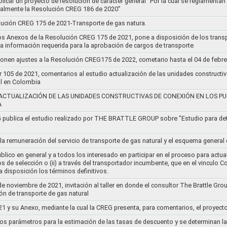
blicar un proyecto de resolución de carácter general “Por la cual se reglament
cialmente la Resolución CREG 186 de 2020”
lución CREG 175 de 2021-Transporte de gas natura.
os Anexos de la Resolución CREG 175 de 2021, pone a disposición de los transp
 la información requerida para la aprobación de cargos de transporte
ponen ajustes a la Resolución CREG175 de 2022, cometario hasta el 04 de febr
r 105 de 2021, comentarios al estudio actualización de las unidades constructi
al en Colombia
ACTUALIZACIÓN DE LAS UNIDADES CONSTRUCTIVAS DE CONEXIÓN EN LOS PU
A
G publica el estudio realizado por THE BRATTLE GROUP sobre "Estudio para d
 la remuneración del servicio de transporte de gas natural y el esquema genera
lico en general y a todos los interesado en participar en el proceso para actual
sos de selección o (ii) a través del transportador incumbente, que en el vincu
 disposición los términos definitivos.
de noviembre de 2021, invitación al taller en donde el consultor The Brattle Gr
n de transporte de gas natural
21 y su Anexo, mediante la cual la CREG presenta, para comentarios, el proyect
nos parámetros para la estimación de las tasas de descuento y se determinan la