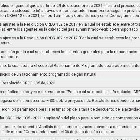
lico en general que a partir del 29 de septiembre de 2021 iniciará el proceso pa
cesos de selección o (ii) a través del transportador incumbente, según lo previs
ución CREG 127 de 2021, en los Términos y Condiciones y en el Cronograma con 
s ajustes a la Resolución CREG 152 de 2017,en la cual se establece, entre otros
ias entre los agentes en la calidad del gas suministrado-recibido-transportado
s ajustes a la Resolución CREG 107 de 2017 “Por la cual se establecen los pro
atural.
Resolución por la cual se establecen los criterios generales para la remuneración
 transporte
nte la cual declara el cese del Racionamiento Programado declarado mediante
l inicico de un racionamiento programado de gas natural
 la Resolución CREG 185 de 2020
cer público un proyecto de resolución “Por la cual se modifica la Resolución C
bogacía de la competencia – SIC sobre proyectos de Resoluciones donde se h
nieron los parámetros para la estimación de la tasa de descuento de la actividad
lar CREG No..035 - 2021, ampliación del plazo para la remisión de comentarios d
arios del documento “Análisis de la comercialización mayorista de suministro 
vas de mejora” Comentarios hasta el 08 de junio del año en curso