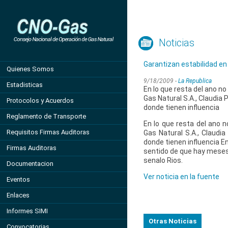
Noticias
Garantizan estabilidad en 
Quienes Somos
9/18/2009 -
La Republica
Estadisticas
En lo que resta del ano n
Gas Natural S.A., Claudia 
Protocolos y Acuerdos
donde tienen influencia
Reglamento de Transporte
En lo que resta del ano 
Requisitos Firmas Auditoras
Gas Natural S.A., Claudia
donde tienen influencia E
Firmas Auditoras
sentido de que hay meses 
senalo Rios.
Documentacion
Ver noticia en la fuente
Eventos
Enlaces
Informes SIMI
Otras Noticias
Convocatorias