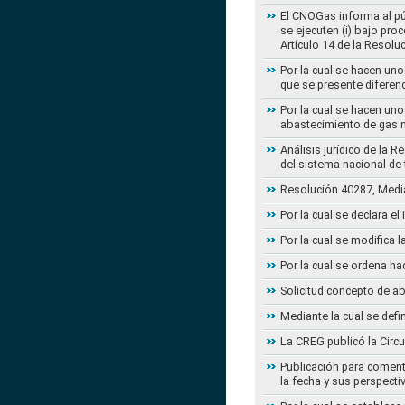
El CNOGas informa al púb
se ejecuten (i) bajo pro
Artículo 14 de la Resol
Por la cual se hacen uno
que se presente diferenc
Por la cual se hacen uno
abastecimiento de gas n
Análisis jurídico de la 
del sistema nacional de
Resolución 40287, Media
Por la cual se declara e
Por la cual se modifica
Por la cual se ordena ha
Solicitud concepto de a
Mediante la cual se defi
La CREG publicó la Circu
Publicación para coment
la fecha y sus perspecti