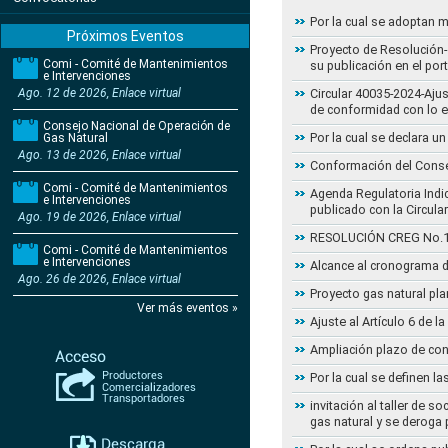
Por la cual se adoptan 
Próximos Eventos
Proyecto de Resolución- 
Comi - Comité de Mantenimientos
su publicación en el por
e Intervenciones
Ago. 12 de 2026, Enlace virtual
Circular 40035-2024-Aju
de conformidad con lo 
Consejo Nacional de Operación de
Por la cual se declara 
Gas Natural
Ago. 13 de 2026, Enlace virtual
Conformación del Conse
Comi - Comité de Mantenimientos
Agenda Regulatoria Indic
e Intervenciones
publicado con la Circula
Ago. 19 de 2026, Enlace virtual
RESOLUCIÓN CREG No.102 
Comi - Comité de Mantenimientos
e Intervenciones
Alcance al cronograma d
Ago. 26 de 2026, Enlace virtual
Proyecto gas natural pla
Ver más eventos »
Ajuste al Artículo 6 de 
Ampliación plazo de con
Por la cual se definen la
invitación al taller de 
gas natural y se deroga