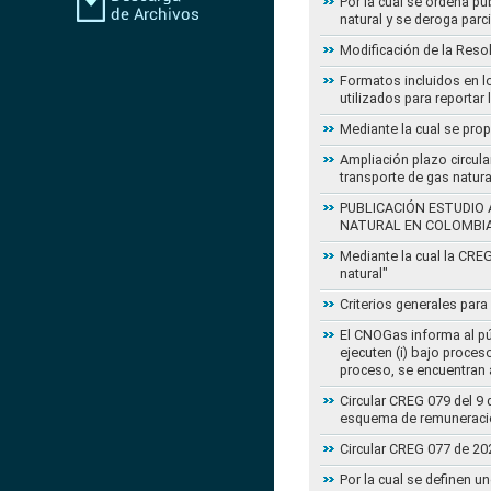
Por la cual se ordena pu
natural y se deroga par
Modificación de la Reso
Formatos incluidos en l
utilizados para reportar
Mediante la cual se pro
Ampliación plazo circula
transporte de gas natur
PUBLICACIÓN ESTUDIO 
NATURAL EN COLOMBI
Mediante la cual la CRE
natural"
Criterios generales para
El CNOGas informa al púb
ejecuten (i) bajo proce
proceso, se encuentran a
Circular CREG 079 del 9 
esquema de remuneració
Circular CREG 077 de 20
Por la cual se definen u