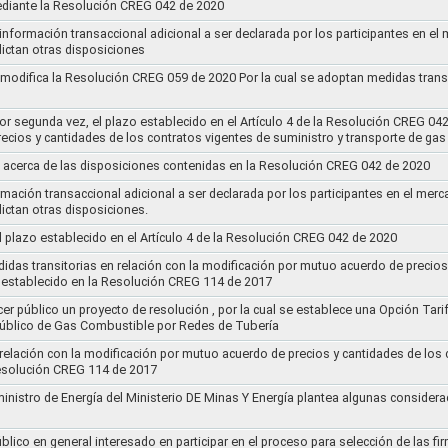
ediante la Resolución CREG 042 de 2020
 información transaccional adicional a ser declarada por los participantes en el
ictan otras disposiciones
y modifica la Resolución CREG 059 de 2020 Por la cual se adoptan medidas transi
por segunda vez, el plazo establecido en el Artículo 4 de la Resolución CREG 04
ecios y cantidades de los contratos vigentes de suministro y transporte de ga
 acerca de las disposiciones contenidas en la Resolución CREG 042 de 2020
rmación transaccional adicional a ser declarada por los participantes en el mer
ictan otras disposiciones.
el plazo establecido en el Artículo 4 de la Resolución CREG 042 de 2020
idas transitorias en relación con la modificación por mutuo acuerdo de precios
 establecido en la Resolución CREG 114 de 2017
cer público un proyecto de resolución , por la cual se establece una Opción Tar
 Público de Gas Combustible por Redes de Tubería
 relación con la modificación por mutuo acuerdo de precios y cantidades de los
Resolución CREG 114 de 2017
ministro de Energía del Ministerio DE Minas Y Energía plantea algunas considera
lico en general interesado en participar en el proceso para selección de las fi