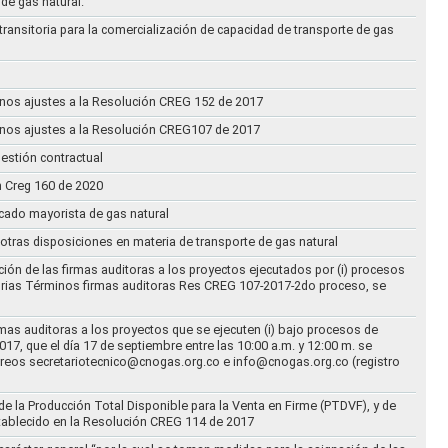
 de gas natural.
transitoria para la comercialización de capacidad de transporte de gas
n unos ajustes a la Resolución CREG 152 de 2017
n unos ajustes a la Resolución CREG107 de 2017
estión contractual
n Creg 160 de 2020
rcado mayorista de gas natural
n otras disposiciones en materia de transporte de gas natural
ción de las firmas auditoras a los proyectos ejecutados por (i) procesos
torias Términos firmas auditoras Res CREG 107-2017-2do proceso, se
rmas auditoras a los proyectos que se ejecuten (i) bajo procesos de
17, que el día 17 de septiembre entre las 10:00 a.m. y 12:00 m. se
correos secretariotecnico@cnogas.org.co e info@cnogas.org.co (registro
e la Producción Total Disponible para la Venta en Firme (PTDVF), y de
stablecido en la Resolución CREG 114 de 2017