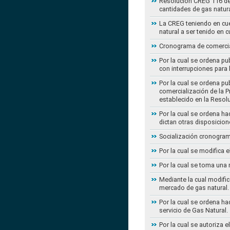
Resolución CREG 116 de 2
cantidades de gas natur
La CREG teniendo en cue
natural a ser tenido en c
Cronograma de comercial
Por la cual se ordena pu
con interrupciones para
Por la cual se ordena p
comercialización de la P
establecido en la Resol
Por la cual se ordena h
dictan otras disposicion
Socialización cronogram
Por la cual se modifica 
Por la cual se toma una 
Mediante la cual modific
mercado de gas natural.
Por la cual se ordena ha
servicio de Gas Natural.
Por la cual se autoriza 