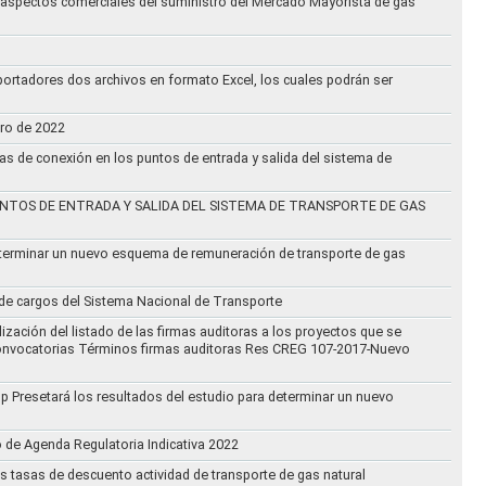
an aspectos comerciales del suministro del Mercado Mayorista de gas
ortadores dos archivos en formato Excel, los cuales podrán ser
ero de 2022
vas de conexión en los puntos de entrada y salida del sistema de
NTOS DE ENTRADA Y SALIDA DEL SISTEMA DE TRANSPORTE DE GAS
eterminar un nuevo esquema de remuneración de transporte de gas
l de cargos del Sistema Nacional de Transporte
ización del listado de las firmas auditoras a los proyectos que se
lo Convocatorias Términos firmas auditoras Res CREG 107-2017-Nuevo
oup Presetará los resultados del estudio para determinar un nuevo
o de Agenda Regulatoria Indicativa 2022
s tasas de descuento actividad de transporte de gas natural