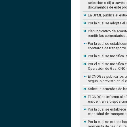
selección o (ii) a travé
documentos de este pr
La UPME publica el estu
Por la cual se adopta e
Plan Indicativo de Abast
remitir los comentarios
Por la cual se establece
contratos de transporte 
Por la cual se modifica 
Por el cual se modifica 
Operación de Gas, CNO 
El CNOGas publica los té
según lo previsto en el 
Solicitud acuerdos de b
El CNOGas informa al púb
encuentran a disposició
Por la cual se establec
capacidad de transporte
Por la cual se ordena ha
mayorista de gas natura