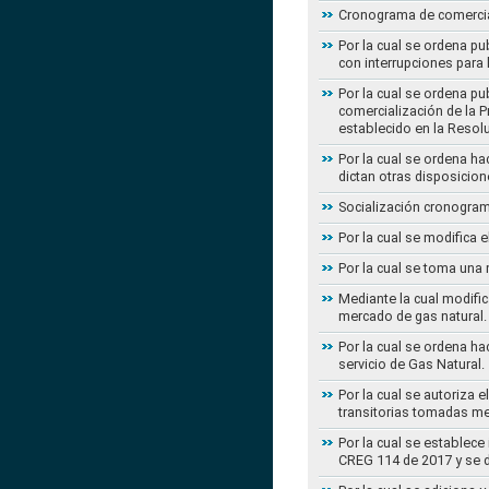
Cronograma de comercial
Por la cual se ordena pu
con interrupciones para
Por la cual se ordena p
comercialización de la P
establecido en la Resol
Por la cual se ordena h
dictan otras disposicion
Socialización cronogram
Por la cual se modifica 
Por la cual se toma una 
Mediante la cual modific
mercado de gas natural.
Por la cual se ordena ha
servicio de Gas Natural.
Por la cual se autoriza 
transitorias tomadas m
Por la cual se establece
CREG 114 de 2017 y se d