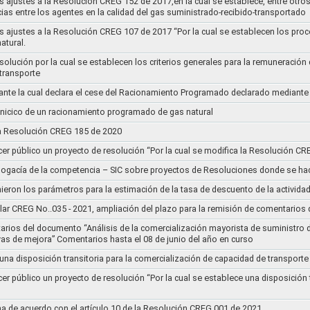
s ajustes a la Resolución CREG 152 de 2017,en la cual se establece, entre otros
ias entre los agentes en la calidad del gas suministrado-recibido-transportado
s ajustes a la Resolución CREG 107 de 2017 “Por la cual se establecen los pro
atural.
Resolución por la cual se establecen los criterios generales para la remuneración
 transporte
nte la cual declara el cese del Racionamiento Programado declarado mediante
l inicico de un racionamiento programado de gas natural
 la Resolución CREG 185 de 2020
cer público un proyecto de resolución “Por la cual se modifica la Resolución C
bogacía de la competencia – SIC sobre proyectos de Resoluciones donde se h
nieron los parámetros para la estimación de la tasa de descuento de la actividad
lar CREG No..035 - 2021, ampliación del plazo para la remisión de comentarios d
arios del documento “Análisis de la comercialización mayorista de suministro 
vas de mejora” Comentarios hasta el 08 de junio del año en curso
 una disposición transitoria para la comercialización de capacidad de transporte
cer público un proyecto de resolución “Por la cual se establece una disposición 
a de acuerdo con el artículo 10 de la Resolución CREG 001 de 2021