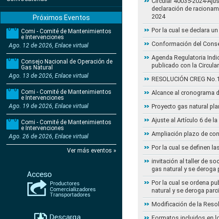
Circular 40035-2024-Ajus
declaración de racionam
2024
Próximos Eventos
Por la cual se declara 
Comi - Comité de Mantenimientos
e Intervenciones
Conformación del Conse
Ago. 12 de 2026, Enlace virtual
Agenda Regulatoria Indic
Consejo Nacional de Operación de
publicado con la Circula
Gas Natural
Ago. 13 de 2026, Enlace virtual
RESOLUCIÓN CREG No.102 
Comi - Comité de Mantenimientos
Alcance al cronograma d
e Intervenciones
Ago. 19 de 2026, Enlace virtual
Proyecto gas natural pla
Ajuste al Artículo 6 de 
Comi - Comité de Mantenimientos
e Intervenciones
Ampliación plazo de con
Ago. 26 de 2026, Enlace virtual
Por la cual se definen la
Ver más eventos »
invitación al taller de 
gas natural y se deroga
Por la cual se ordena pu
natural y se deroga par
Modificación de la Reso
Formatos incluidos en l