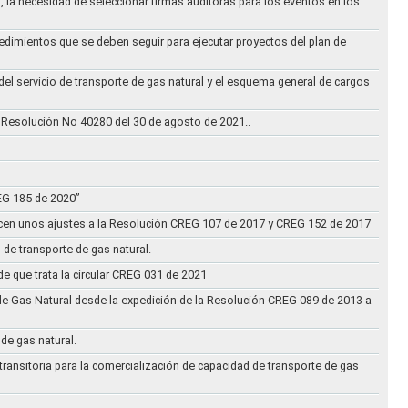
, la necesidad de seleccionar firmas auditoras para los eventos en los
cedimientos que se deben seguir para ejecutar proyectos del plan de
 del servicio de transporte de gas natural y el esquema general de cargos
 Resolución No 40280 del 30 de agosto de 2021..
REG 185 de 2020”
acen unos ajustes a la Resolución CREG 107 de 2017 y CREG 152 de 2017
 de transporte de gas natural.
e que trata la circular CREG 031 de 2021
de Gas Natural desde la expedición de la Resolución CREG 089 de 2013 a
 de gas natural.
transitoria para la comercialización de capacidad de transporte de gas