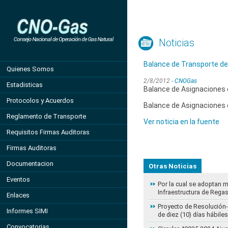
Noticias
Balance de Transporte de
Quienes Somos
2/8/2012 -
CNOGas
Estadisticas
Balance de Asignaciones d
Protocolos y Acuerdos
Balance de Asignaciones d
Reglamento de Transporte
Ver noticia en la fuente
Requisitos Firmas Auditoras
Firmas Auditoras
Documentacion
Otras Noticias
Eventos
Por la cual se adoptan 
Infraestructura de Regas
Enlaces
Proyecto de Resolución-
Informes SIMI
de diez (10) días hábiles
Convocatorias