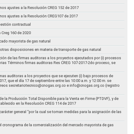
n unos ajustes a la Resolución CREG 152 de 2017
n unos ajustes a la Resolución CREG107 de 2017
estión contractual
n Creg 160 de 2020
rcado mayorista de gas natural
n otras disposiciones en materia de transporte de gas natural
ción de las firmas auditoras a los proyectos ejecutados por (i) procesos
torias Términos firmas auditoras Res CREG 107-2017-2do proceso, se
rmas auditoras a los proyectos que se ejecuten (i) bajo procesos de
17, que el día 17 de septiembre entre las 10:00 a.m. y 12:00 m. se
correos secretariotecnico@cnogas.org.co e info@cnogas.org.co (registro
e la Producción Total Disponible para la Venta en Firme (PTDVF), y de
stablecido en la Resolución CREG 114 de 2017
arácter general “por la cual se toman medidas para la asignación de las
 el cronograma de la comercialización del mercado mayorista de gas