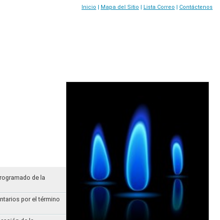
Inicio
|
Mapa del Sitio
|
Lista Correo
|
Contáctenos
Programado de la
ntarios por el término