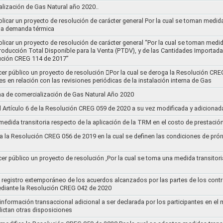
ización de Gas Natural año 2020..
blicar un proyecto de resolución de carácter general Por la cual se toman medid
 la demanda térmica
ublicar un proyecto de resolución de carácter general “Por la cual se toman me
roducción Total Disponible para la Venta (PTDV), y de las Cantidades Importada
ución CREG 114 de 2017”
acer público un proyecto de resolución 􀂴Por la cual se deroga la Resolución C
es en relación con las revisiones periódicas de la instalación interna de Gas
a de comercialización de Gas Natural Año 2020
el Artículo 6 de la Resolución CREG 059 de 2020 a su vez modificada y adiciona
medida transitoria respecto de la aplicación de la TRM en el costo de prestació
a la Resolución CREG 056 de 2019 en la cual se definen las condiciones de prórr
cer público un proyecto de resolución ,Por la cual se toma una medida transitori
el registro extemporáneo de los acuerdos alcanzados por las partes de los cont
ediante la Resolución CREG 042 de 2020
 información transaccional adicional a ser declarada por los participantes en el
ictan otras disposiciones