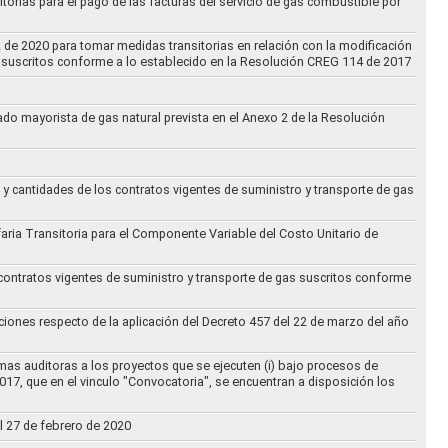
torias para el pago de las facturas del servicio de gas combustible por
2 de 2020 para tomar medidas transitorias en relación con la modificación
s suscritos conforme a lo establecido en la Resolución CREG 114 de 2017
cado mayorista de gas natural prevista en el Anexo 2 de la Resolución
 y cantidades de los contratos vigentes de suministro y transporte de gas
ifaria Transitoria para el Componente Variable del Costo Unitario de
 contratos vigentes de suministro y transporte de gas suscritos conforme
ciones respecto de la aplicación del Decreto 457 del 22 de marzo del año
rmas auditoras a los proyectos que se ejecuten (i) bajo procesos de
017, que en el vinculo "Convocatoria", se encuentran a disposición los
l 27 de febrero de 2020