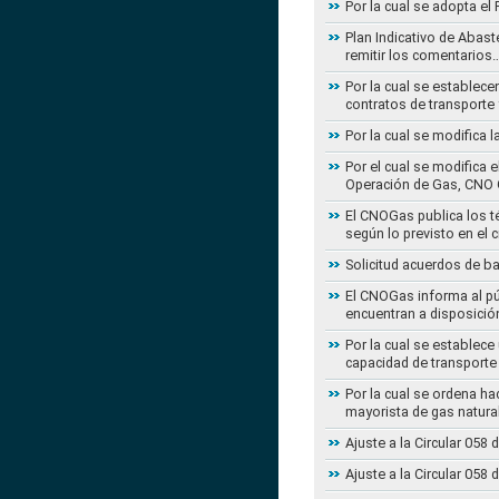
Por la cual se adopta e
Plan Indicativo de Abast
remitir los comentarios
Por la cual se establece
contratos de transporte 
Por la cual se modifica 
Por el cual se modifica 
Operación de Gas, CNO 
El CNOGas publica los té
según lo previsto en el 
Solicitud acuerdos de b
El CNOGas informa al púb
encuentran a disposició
Por la cual se establec
capacidad de transporte
Por la cual se ordena ha
mayorista de gas natura
Ajuste a la Circular 05
Ajuste a la Circular 05