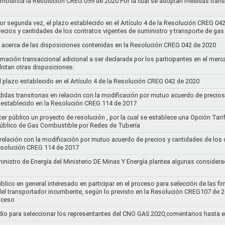
y modifica la Resolución CREG 059 de 2020 Por la cual se adoptan medidas transi
por segunda vez, el plazo establecido en el Artículo 4 de la Resolución CREG 04
ecios y cantidades de los contratos vigentes de suministro y transporte de ga
 acerca de las disposiciones contenidas en la Resolución CREG 042 de 2020
rmación transaccional adicional a ser declarada por los participantes en el mer
ictan otras disposiciones.
el plazo establecido en el Artículo 4 de la Resolución CREG 042 de 2020
idas transitorias en relación con la modificación por mutuo acuerdo de precios
 establecido en la Resolución CREG 114 de 2017
cer público un proyecto de resolución , por la cual se establece una Opción Tar
 Público de Gas Combustible por Redes de Tubería
 relación con la modificación por mutuo acuerdo de precios y cantidades de los
Resolución CREG 114 de 2017
ministro de Energía del Ministerio DE Minas Y Energía plantea algunas considera
lico en general interesado en participar en el proceso para selección de las fi
s del transportador incumbente, según lo previsto en la Resolución CREG107 de 2
oceso
dio para seleccionar los representantes del CNO GAS 2020,comentarios hasta e