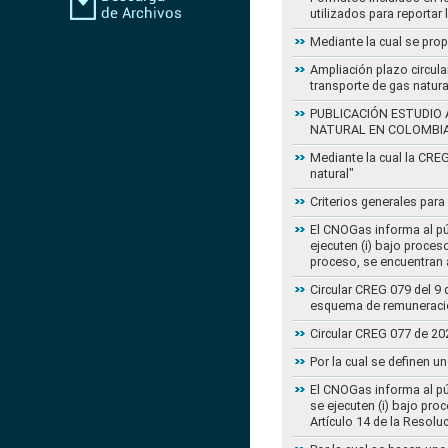
utilizados para reportar
Mediante la cual se pro
Ampliación plazo circula
transporte de gas natur
PUBLICACIÓN ESTUDIO 
NATURAL EN COLOMBI
Mediante la cual la CRE
natural"
Criterios generales para
El CNOGas informa al púb
ejecuten (i) bajo proce
proceso, se encuentran a
Circular CREG 079 del 9 
esquema de remuneració
Circular CREG 077 de 20
Por la cual se definen u
El CNOGas informa al púb
se ejecuten (i) bajo pro
Artículo 14 de la Resol