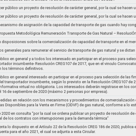
cer público un proyecto de resolución de carácter general, por la cual se hace
cer público un proyecto de resolución de carácter general, por la cual se hace
l mecanismo de asignación de la capacidad de transporte de gas cuando hay cong
 propuesta Metodológica Remuneración Transporte de Gas Natural – ResoluciÓ
en disposiciones sobre la comercialización de capacidad de transporte en el me
ios generales para remunerar el servicio de transporte de gas natural y se dicta
lico en general y a todos los interesado en participar en el proceso para selec
nsportador incumbente- Resolución CREG107 de 2017, que en el vinculo Convoca
 los términos definitivos.
lico en general interesado en participar en el proceso para selección de las fi
s del transportador incumbente, según lo previsto en la Resolución CREG107 de 20
informativa virtual no obligatoria. Los interesados deberán registrase en los 
el 16 de septiembre de 2020 (máximo 2 personas por empresa).
medidas en relación con los mecanismos y procedimientos de comercialización d
as Disponibles para la Venta en Firme (CIDVF) de gas natural, conforme a lo e
020 en consulta “por la cual se ordena publicar un proyecto de resolución de c
al de los contratos con interrupciones para la demanda térmica”
nta lo dispuesto en el Artículo 22 de la Resolución CREG 186 de 2020, publica
uenta para el año 2021, el cual se adjunta a esta Circular.