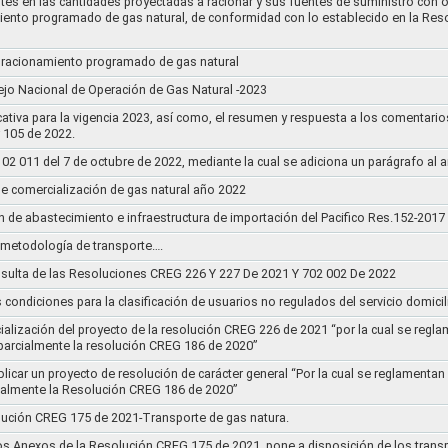
tes en las cantidades proyectadas a racionar y sus fuentes de suministro con o
iento programado de gas natural, de conformidad con lo establecido en la Re
un racionamiento programado de gas natural
jo Nacional de Operación de Gas Natural -2023
ativa para la vigencia 2023, así como, el resumen y respuesta a los comentario
r 105 de 2022.
011 del 7 de octubre de 2022, mediante la cual se adiciona un parágrafo al a
e comercialización de gas natural año 2022
n de abastecimiento e infraestructura de importación del Pacifico Res.152-2017
la metodología de transporte….
sulta de las Resoluciones CREG 226 Y 227 De 2021 Y 702 002 De 2022
s condiciones para la clasificación de usuarios no regulados del servicio domicil
socialización del proyecto de la resolución CREG 226 de 2021 “por la cual se r
 parcialmente la resolución CREG 186 de 2020”
blicar un proyecto de resolución de carácter general “Por la cual se reglament
cialmente la Resolución CREG 186 de 2020”
lución CREG 175 de 2021-Transporte de gas natura.
os Anexos de la Resolución CREG 175 de 2021, pone a disposición de los transp