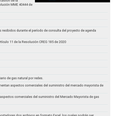
casión de la
solución MME 40444 de
s recibidos durante el período de consulta del proyecto de agenda
rtículo 11 de la Resolución CREG 185 de 2020
iario de gas natural por redes.
eglamentan aspectos comerciales del suministro del mercado mayorista de
an aspectos comerciales del suministro del Mercado Mayorista de gas
ortadores dos archivos en formato Excel, los cuales podrán ser