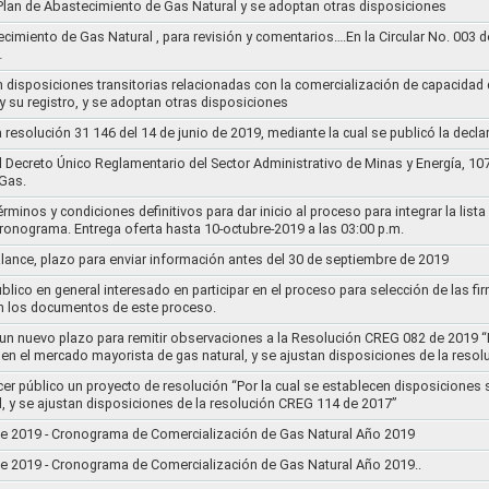
l Plan de Abastecimiento de Gas Natural y se adoptan otras disposiciones
ecimiento de Gas Natural , para revisión y comentarios….En la Circular No. 003
…
n disposiciones transitorias relacionadas con la comercialización de capacidad d
y su registro, y se adoptan otras disposiciones
la resolución 31 146 del 14 de junio de 2019, mediante la cual se publicó la decl
el Decreto Único Reglamentario del Sector Administrativo de Minas y Energía, 1
Gas.
rminos y condiciones definitivos para dar inicio al proceso para integrar la lis
cronograma. Entrega oferta hasta 10-octubre-2019 a las 03:00 p.m.
alance, plazo para enviar información antes del 30 de septiembre de 2019
lico en general interesado en participar en el proceso para selección de las fi
n los documentos de este proceso.
e un nuevo plazo para remitir observaciones a la Resolución CREG 082 de 2019 “
 en el mercado mayorista de gas natural, y se ajustan disposiciones de la reso
cer público un proyecto de resolución “Por la cual se establecen disposiciones
l, y se ajustan disposiciones de la resolución CREG 114 de 2017”
8 de 2019 - Cronograma de Comercialización de Gas Natural Año 2019
8 de 2019 - Cronograma de Comercialización de Gas Natural Año 2019..