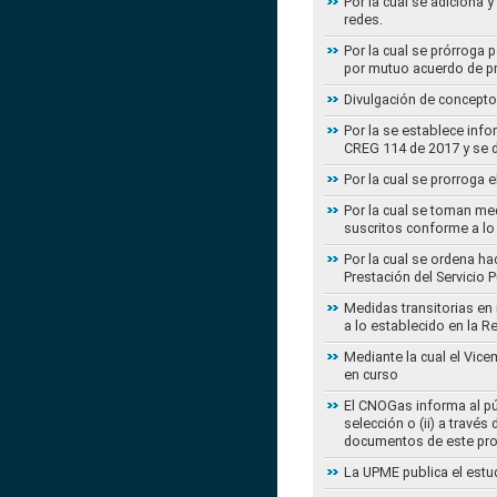
Por la cual se adiciona 
redes.
Por la cual se prórroga 
por mutuo acuerdo de pr
Divulgación de concepto
Por la se establece info
CREG 114 de 2017 y se d
Por la cual se prorroga 
Por la cual se toman med
suscritos conforme a lo
Por la cual se ordena ha
Prestación del Servicio
Medidas transitorias en
a lo establecido en la 
Mediante la cual el Vice
en curso
El CNOGas informa al púb
selección o (ii) a travé
documentos de este pr
La UPME publica el estu