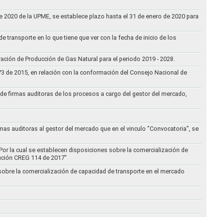
 de 2020 de la UPME, se establece plazo hasta el 31 de enero de 2020 para
e transporte en lo que tiene que ver con la fecha de inicio de los
aración de Producción de Gas Natural para el periodo 2019 - 2028.
073 de 2015, en relación con la conformación del Consejo Nacional de
ta de firmas auditoras de los procesos a cargo del gestor del mercado,
rmas auditoras al gestor del mercado que en el vinculo "Convocatoria", se
Por la cual se establecen disposiciones sobre la comercialización de
lución CREG 114 de 2017”
 sobre la comercialización de capacidad de transporte en el mercado