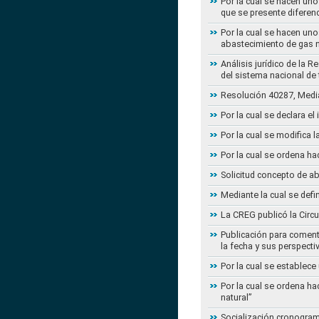
Por la cual se hacen uno
que se presente diferenc
Por la cual se hacen uno
abastecimiento de gas n
Análisis jurídico de la 
del sistema nacional de
Resolución 40287, Media
Por la cual se declara e
Por la cual se modifica
Por la cual se ordena ha
Solicitud concepto de a
Mediante la cual se defi
La CREG publicó la Circu
Publicación para coment
la fecha y sus perspecti
Por la cual se establece
Por la cual se ordena ha
natural”
Socialización cronogram