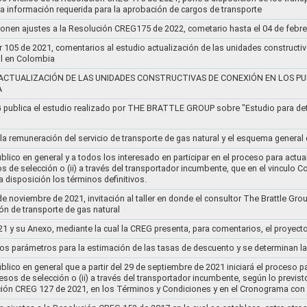
 la información requerida para la aprobación de cargos de transporte
ponen ajustes a la Resolución CREG175 de 2022, cometario hasta el 04 de febr
r 105 de 2021, comentarios al estudio actualización de las unidades constructi
al en Colombia
ACTUALIZACIÓN DE LAS UNIDADES CONSTRUCTIVAS DE CONEXIÓN EN LOS PU
A
G publica el estudio realizado por THE BRATTLE GROUP sobre "Estudio para d
 la remuneración del servicio de transporte de gas natural y el esquema genera
lico en general y a todos los interesado en participar en el proceso para actual
sos de selección o (ii) a través del transportador incumbente, que en el vincu
 disposición los términos definitivos.
de noviembre de 2021, invitación al taller en donde el consultor The Brattle Gr
n de transporte de gas natural
21 y su Anexo, mediante la cual la CREG presenta, para comentarios, el proyect
nos parámetros para la estimación de las tasas de descuento y se determinan la
lico en general que a partir del 29 de septiembre de 2021 iniciará el proceso pa
cesos de selección o (ii) a través del transportador incumbente, según lo previs
ución CREG 127 de 2021, en los Términos y Condiciones y en el Cronograma con 