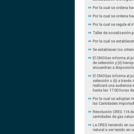
Por la cual se ordena ha
Por la cual se ordena ha
Por la cual se regula e
Taller de socialización
Por la cual se establec
Se establecen los criter
El CNOGas informa al púb
de selección y (ii) tra
encuentran a disposición
El CNOGas informa al púb
selección o (ii) a travé
realizará una audiencia 
hasta las 17:00 horas d
Por la cual se adoptan 
las Cantidades Importad
Resolución CREG 116 de 2
cantidades de gas natur
La CREG teniendo en cue
natural a ser tenido en c