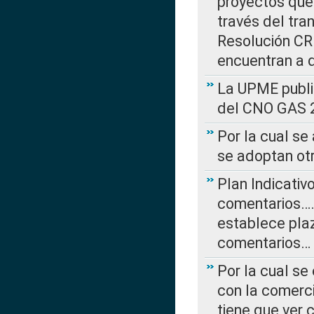
proyectos que 
través del tra
Resolución CRE
encuentran a 
La UPME public
del CNO GAS 2
Por la cual se
se adoptan ot
Plan Indicativ
comentarios….
establece plaz
comentarios…
Por la cual se
con la comerci
tiene que ver 