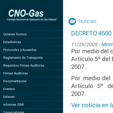
Noticias
DECRETO 4500 
Quienes Somos
Estadisticas
11/26/2009 -
Minm
Por medio del c
Protocolos y Acuerdos
Artículo 5º del
Reglamento de Transporte
2007.
Requisitos Firmas Auditoras
Firmas Auditoras
Por medio del 
Documentacion
Artículo 5º d
Eventos
2007.
Enlaces
Ver noticia en 
Informes SIMI
Convocatorias