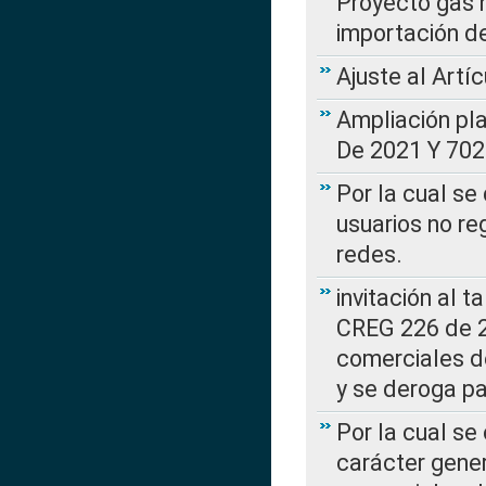
Proyecto gas n
importación d
Ajuste al Artí
Ampliación pl
De 2021 Y 702
Por la cual se
usuarios no re
redes.
invitación al t
CREG 226 de 2
comerciales d
y se deroga p
Por la cual se
carácter gener