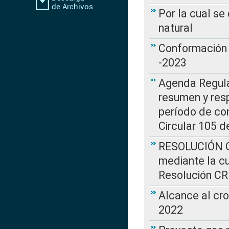
Por la cual s
natural
Conformación 
-2023
Agenda Regulat
resumen y resp
período de co
Circular 105 d
RESOLUCIÓN CR
mediante la cu
Resolución C
Alcance al cr
2022