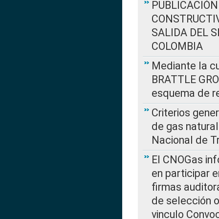
PUBLICACIÓN
CONSTRUCTIV
SALIDA DEL 
COLOMBIA
Mediante la cu
BRATTLE GROUP
esquema de re
Criterios gene
de gas natura
Nacional de T
El CNOGas info
en participar 
firmas auditor
de selección o
vinculo Convo