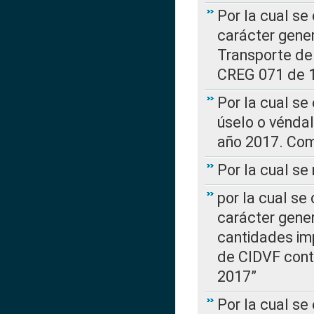
Por la cual se
carácter gener
Transporte de
CREG 071 de 1
Por la cual se
úselo o véndal
año 2017. Com
Por la cual s
por la cual se
carácter genera
cantidades imp
de CIDVF conte
2017”
Por la cual se