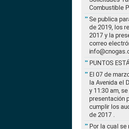
Combustible Po
Se publica par
de 2019, los r
2017 y la pres
correo electr
info@cnogas.
PUNTOS EST
El 07 de marzo
la Avenida el 
y 11:30 am, se 
presentación p
cumplir los au
de 2017 .
Por la cual s