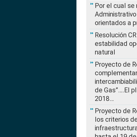
Por el cual se
Administrativo
orientados a p
Resolución CR
estabilidad op
natural
Proyecto de R
complementan 
intercambiabi
de Gas”….El p
2018…
Proyecto de R
los criterios d
infraestructur
hasta el 19 de