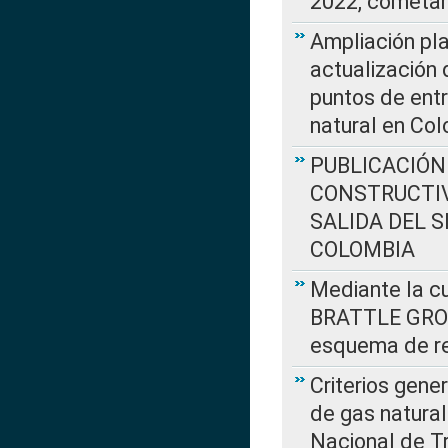
2022, cometar
Ampliación pla
actualización 
puntos de entr
natural en Co
PUBLICACIÓN
CONSTRUCTIV
SALIDA DEL 
COLOMBIA
Mediante la cu
BRATTLE GROUP
esquema de re
Criterios gene
de gas natura
Nacional de T