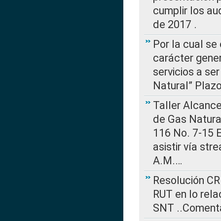
cumplir los au
de 2017 .
Por la cual se
carácter gener
servicios a se
Natural” Plaz
Taller Alcance
de Gas Natural
116 No. 7-15 E
asistir vía st
A.M.…
Resolución CR
RUT en lo rel
SNT ..Comenta