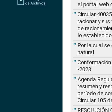
el portal web 
Circular 4003
racionar y sus
de racionamie
lo establecid
Por la cual s
natural
Conformación 
-2023
Agenda Regulat
resumen y resp
período de co
Circular 105 d
RESOLUCIÓN CR