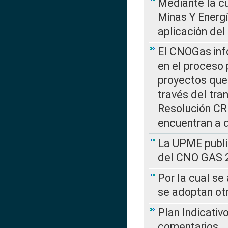
Mediante la cu
Minas Y Energ
aplicación del
El CNOGas info
en el proceso 
proyectos que 
través del tra
Resolución CRE
encuentran a 
La UPME public
del CNO GAS 2
Por la cual se
se adoptan ot
Plan Indicativ
comentarios….