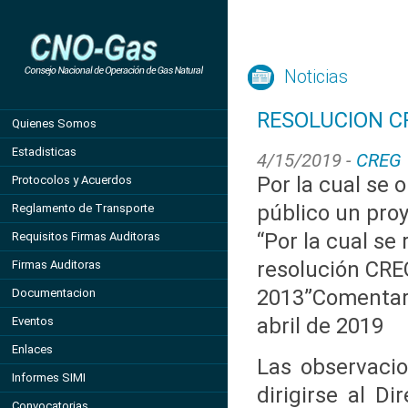
Noticias
RESOLUCION CR
Quienes Somos
Estadisticas
4/15/2019 -
CREG
Por la cual se 
Protocolos y Acuerdos
público un pro
Reglamento de Transporte
“Por la cual se 
Requisitos Firmas Auditoras
resolución CRE
Firmas Auditoras
2013”Comentari
Documentacion
abril de 2019
Eventos
Enlaces
Las observacio
Informes SIMI
dirigirse al Di
Convocatorias