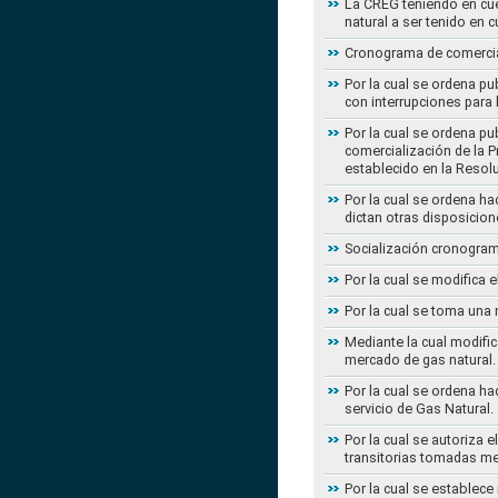
La CREG teniendo en cue
natural a ser tenido en c
Cronograma de comercial
Por la cual se ordena pu
con interrupciones para
Por la cual se ordena p
comercialización de la P
establecido en la Resol
Por la cual se ordena h
dictan otras disposicion
Socialización cronogram
Por la cual se modifica 
Por la cual se toma una 
Mediante la cual modific
mercado de gas natural.
Por la cual se ordena ha
servicio de Gas Natural.
Por la cual se autoriza 
transitorias tomadas m
Por la cual se establece