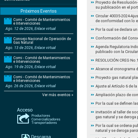
Proyecto de Resolución- 
su publicación en el por
Próximos Eventos
Circular 40035-2024-Aju
Comi - Comité de Mantenimientos
de conformidad con lo 
e Intervenciones
Ago. 12 de 2026, Enlace virtual
Por la cual se declara 
Conformación del Conse
Consejo Nacional de Operación de
Gas Natural
Agenda Regulatoria Indic
Ago. 13 de 2026, Enlace virtual
publicado con la Circula
Comi - Comité de Mantenimientos
RESOLUCIÓN CREG No.102 
e Intervenciones
Ago. 19 de 2026, Enlace virtual
Alcance al cronograma d
Comi - Comité de Mantenimientos
Proyecto gas natural pla
e Intervenciones
Ago. 26 de 2026, Enlace virtual
Ajuste al Artículo 6 de 
Ampliación plazo de con
Ver más eventos »
Por la cual se definen la
invitación al taller de 
gas natural y se deroga
Por la cual se ordena pu
natural y se deroga par