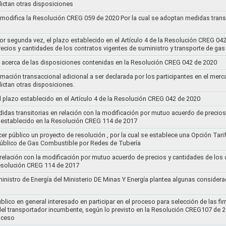
ictan otras disposiciones
y modifica la Resolución CREG 059 de 2020 Por la cual se adoptan medidas transi
por segunda vez, el plazo establecido en el Artículo 4 de la Resolución CREG 04
ecios y cantidades de los contratos vigentes de suministro y transporte de ga
 acerca de las disposiciones contenidas en la Resolución CREG 042 de 2020
rmación transaccional adicional a ser declarada por los participantes en el mer
ictan otras disposiciones.
el plazo establecido en el Artículo 4 de la Resolución CREG 042 de 2020
idas transitorias en relación con la modificación por mutuo acuerdo de precios
 establecido en la Resolución CREG 114 de 2017
cer público un proyecto de resolución , por la cual se establece una Opción Tar
 Público de Gas Combustible por Redes de Tubería
 relación con la modificación por mutuo acuerdo de precios y cantidades de los
Resolución CREG 114 de 2017
ministro de Energía del Ministerio DE Minas Y Energía plantea algunas considera
lico en general interesado en participar en el proceso para selección de las fi
s del transportador incumbente, según lo previsto en la Resolución CREG107 de 2
oceso