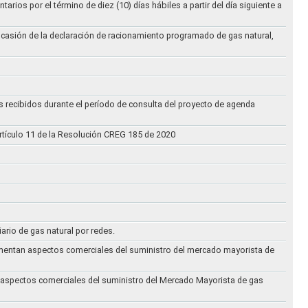
ios por el término de diez (10) días hábiles a partir del día siguiente a
ocasión de la declaración de racionamiento programado de gas natural,
s recibidos durante el período de consulta del proyecto de agenda
rtículo 11 de la Resolución CREG 185 de 2020
iario de gas natural por redes.
eglamentan aspectos comerciales del suministro del mercado mayorista de
an aspectos comerciales del suministro del Mercado Mayorista de gas