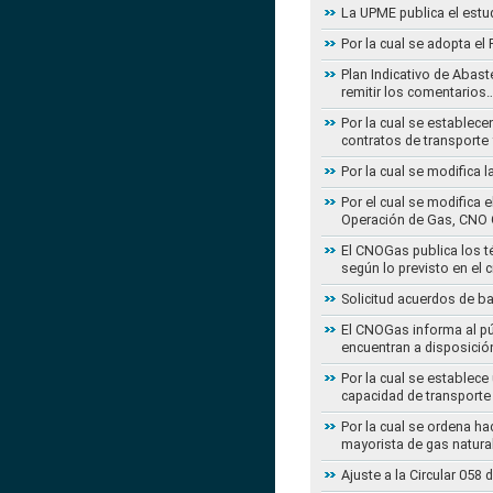
La UPME publica el estu
Por la cual se adopta e
Plan Indicativo de Abast
remitir los comentarios
Por la cual se establece
contratos de transporte 
Por la cual se modifica 
Por el cual se modifica 
Operación de Gas, CNO 
El CNOGas publica los té
según lo previsto en el 
Solicitud acuerdos de b
El CNOGas informa al púb
encuentran a disposició
Por la cual se establec
capacidad de transporte
Por la cual se ordena ha
mayorista de gas natura
Ajuste a la Circular 05