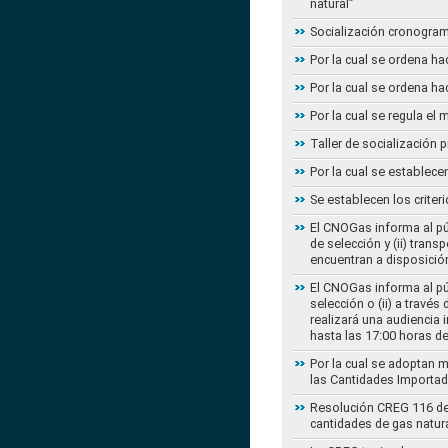
natural”
Socialización cronogram
Por la cual se ordena ha
Por la cual se ordena ha
Por la cual se regula e
Taller de socialización
Por la cual se establec
Se establecen los criter
El CNOGas informa al púb
de selección y (ii) tra
encuentran a disposición
El CNOGas informa al púb
selección o (ii) a travé
realizará una audiencia 
hasta las 17:00 horas d
Por la cual se adoptan 
las Cantidades Importad
Resolución CREG 116 de 2
cantidades de gas natur