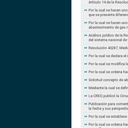
Artículo 14 de la Resol
Por la cual se hacen uno
que se presente diferenc
Por la cual se hacen uno
abastecimiento de gas n
Análisis jurídico de la 
del sistema nacional de
Resolución 40287, Media
Por la cual se declara e
Por la cual se modifica
Por la cual se ordena ha
Solicitud concepto de a
Mediante la cual se defi
La CREG publicó la Circu
Publicación para coment
la fecha y sus perspecti
Por la cual se establece
Por la cual se ordena ha