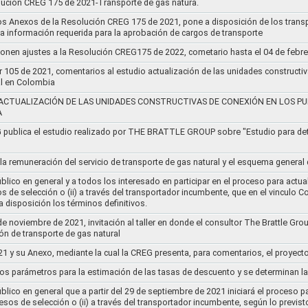
lución CREG 175 de 2021-Transporte de gas natura.
os Anexos de la Resolución CREG 175 de 2021, pone a disposición de los transp
 la información requerida para la aprobación de cargos de transporte
ponen ajustes a la Resolución CREG175 de 2022, cometario hasta el 04 de febr
r 105 de 2021, comentarios al estudio actualización de las unidades constructi
al en Colombia
ACTUALIZACIÓN DE LAS UNIDADES CONSTRUCTIVAS DE CONEXIÓN EN LOS PU
A
G publica el estudio realizado por THE BRATTLE GROUP sobre "Estudio para d
 la remuneración del servicio de transporte de gas natural y el esquema genera
lico en general y a todos los interesado en participar en el proceso para actual
sos de selección o (ii) a través del transportador incumbente, que en el vincu
 disposición los términos definitivos.
de noviembre de 2021, invitación al taller en donde el consultor The Brattle Gr
n de transporte de gas natural
21 y su Anexo, mediante la cual la CREG presenta, para comentarios, el proyect
nos parámetros para la estimación de las tasas de descuento y se determinan la
lico en general que a partir del 29 de septiembre de 2021 iniciará el proceso pa
cesos de selección o (ii) a través del transportador incumbente, según lo previs