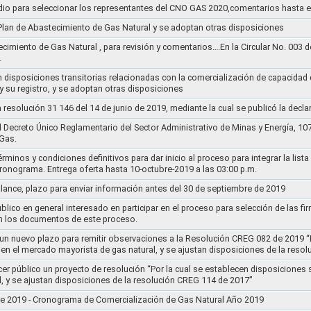
dio para seleccionar los representantes del CNO GAS 2020,comentarios hasta e
l Plan de Abastecimiento de Gas Natural y se adoptan otras disposiciones
ecimiento de Gas Natural , para revisión y comentarios….En la Circular No. 003
…
n disposiciones transitorias relacionadas con la comercialización de capacidad d
y su registro, y se adoptan otras disposiciones
la resolución 31 146 del 14 de junio de 2019, mediante la cual se publicó la decl
el Decreto Único Reglamentario del Sector Administrativo de Minas y Energía, 1
Gas.
rminos y condiciones definitivos para dar inicio al proceso para integrar la lis
cronograma. Entrega oferta hasta 10-octubre-2019 a las 03:00 p.m.
alance, plazo para enviar información antes del 30 de septiembre de 2019
lico en general interesado en participar en el proceso para selección de las fi
n los documentos de este proceso.
e un nuevo plazo para remitir observaciones a la Resolución CREG 082 de 2019 “
 en el mercado mayorista de gas natural, y se ajustan disposiciones de la reso
cer público un proyecto de resolución “Por la cual se establecen disposiciones
l, y se ajustan disposiciones de la resolución CREG 114 de 2017”
8 de 2019 - Cronograma de Comercialización de Gas Natural Año 2019