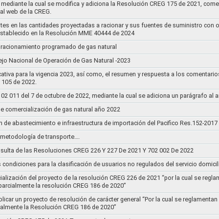
mediante la cual se modifica y adiciona la Resolución CREG 175 de 2021, comentar
tal web de la CREG.
stes en las cantidades proyectadas a racionar y sus fuentes de suministro con 
establecido en la Resolución MME 40444 de 2024
un racionamiento programado de gas natural
jo Nacional de Operación de Gas Natural -2023
ativa para la vigencia 2023, así como, el resumen y respuesta a los comentario
r 105 de 2022.
011 del 7 de octubre de 2022, mediante la cual se adiciona un parágrafo al a
e comercialización de gas natural año 2022
n de abastecimiento e infraestructura de importación del Pacifico Res.152-2017
la metodología de transporte….
sulta de las Resoluciones CREG 226 Y 227 De 2021 Y 702 002 De 2022
s condiciones para la clasificación de usuarios no regulados del servicio domicil
socialización del proyecto de la resolución CREG 226 de 2021 “por la cual se r
 parcialmente la resolución CREG 186 de 2020”
blicar un proyecto de resolución de carácter general “Por la cual se reglament
cialmente la Resolución CREG 186 de 2020”