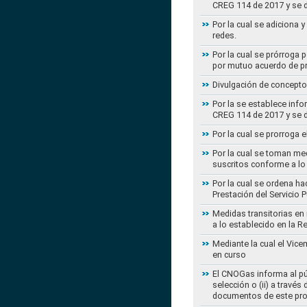
CREG 114 de 2017 y se d
Por la cual se adiciona 
redes.
Por la cual se prórroga 
por mutuo acuerdo de pr
Divulgación de concepto
Por la se establece info
CREG 114 de 2017 y se d
Por la cual se prorroga 
Por la cual se toman med
suscritos conforme a lo
Por la cual se ordena ha
Prestación del Servicio
Medidas transitorias en
a lo establecido en la 
Mediante la cual el Vice
en curso
El CNOGas informa al púb
selección o (ii) a travé
documentos de este pr