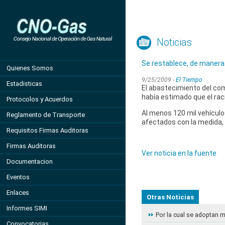
Noticias
Se restablece, de manera 
Quienes Somos
9/25/2009 -
El Tiempo
Estadisticas
El abastecimiento del com
había estimado que el rac
Protocolos y Acuerdos
Al menos 120 mil vehículos
Reglamento de Transporte
afectados con la medida, 
Requisitos Firmas Auditoras
Firmas Auditoras
Ver noticia en la fuente
Documentacion
Eventos
Enlaces
Otras Noticias
Informes SIMI
Por la cual se adoptan 
Convocatorias