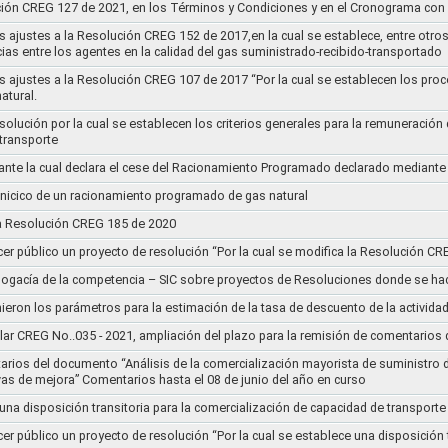
ución CREG 127 de 2021, en los Términos y Condiciones y en el Cronograma con 
s ajustes a la Resolución CREG 152 de 2017,en la cual se establece, entre otros
ias entre los agentes en la calidad del gas suministrado-recibido-transportado
s ajustes a la Resolución CREG 107 de 2017 “Por la cual se establecen los pro
atural.
Resolución por la cual se establecen los criterios generales para la remuneración
 transporte
nte la cual declara el cese del Racionamiento Programado declarado mediante
l inicico de un racionamiento programado de gas natural
 la Resolución CREG 185 de 2020
cer público un proyecto de resolución “Por la cual se modifica la Resolución C
bogacía de la competencia – SIC sobre proyectos de Resoluciones donde se h
nieron los parámetros para la estimación de la tasa de descuento de la actividad
lar CREG No..035 - 2021, ampliación del plazo para la remisión de comentarios d
arios del documento “Análisis de la comercialización mayorista de suministro 
vas de mejora” Comentarios hasta el 08 de junio del año en curso
 una disposición transitoria para la comercialización de capacidad de transporte
cer público un proyecto de resolución “Por la cual se establece una disposición 