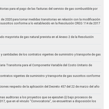
torias para el pago de las facturas del servicio de gas combustible por
2 de 2020 para tomar medidas transitorias en relación con la modificación
s suscritos conforme a lo establecido en la Resolución CREG 114 de 2017
cado mayorista de gas natural prevista en el Anexo 2 de la Resolución
 y cantidades de los contratos vigentes de suministro y transporte de gas
ifaria Transitoria para el Componente Variable del Costo Unitario de
 contratos vigentes de suministro y transporte de gas suscritos conforme
ciones respecto de la aplicación del Decreto 457 del 22 de marzo del año
rmas auditoras a los proyectos que se ejecuten (i) bajo procesos de
017, que en el vinculo "Convocatoria", se encuentran a disposición los