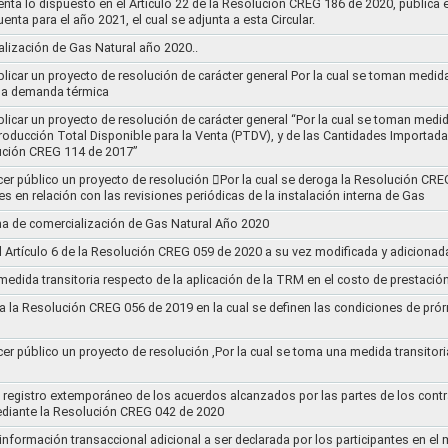
nta lo dispuesto en el Artículo 22 de la Resolución CREG 186 de 2020, publica
uenta para el año 2021, el cual se adjunta a esta Circular.
ización de Gas Natural año 2020..
blicar un proyecto de resolución de carácter general Por la cual se toman medid
 la demanda térmica
ublicar un proyecto de resolución de carácter general “Por la cual se toman me
roducción Total Disponible para la Venta (PTDV), y de las Cantidades Importada
ución CREG 114 de 2017”
acer público un proyecto de resolución 􀂴Por la cual se deroga la Resolución C
es en relación con las revisiones periódicas de la instalación interna de Gas
a de comercialización de Gas Natural Año 2020
el Artículo 6 de la Resolución CREG 059 de 2020 a su vez modificada y adiciona
medida transitoria respecto de la aplicación de la TRM en el costo de prestació
a la Resolución CREG 056 de 2019 en la cual se definen las condiciones de prórr
cer público un proyecto de resolución ,Por la cual se toma una medida transitori
el registro extemporáneo de los acuerdos alcanzados por las partes de los cont
ediante la Resolución CREG 042 de 2020
 información transaccional adicional a ser declarada por los participantes en el