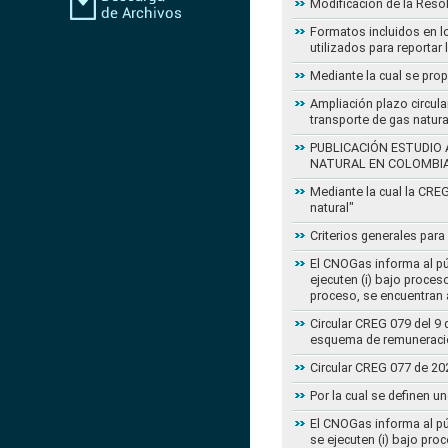
Modificación de la Reso
Formatos incluidos en l
utilizados para reportar
Mediante la cual se pro
Ampliación plazo circula
transporte de gas natur
PUBLICACIÓN ESTUDIO 
NATURAL EN COLOMBI
Mediante la cual la CRE
natural"
Criterios generales para
El CNOGas informa al púb
ejecuten (i) bajo proce
proceso, se encuentran a
Circular CREG 079 del 9 
esquema de remuneració
Circular CREG 077 de 20
Por la cual se definen u
El CNOGas informa al púb
se ejecuten (i) bajo pro