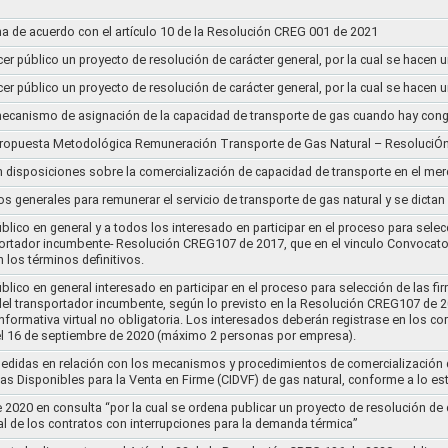
a de acuerdo con el artículo 10 de la Resolución CREG 001 de 2021
cer público un proyecto de resolución de carácter general, por la cual se hace
cer público un proyecto de resolución de carácter general, por la cual se hace
l mecanismo de asignación de la capacidad de transporte de gas cuando hay cong
 propuesta Metodológica Remuneración Transporte de Gas Natural – ResoluciÓ
en disposiciones sobre la comercialización de capacidad de transporte en el me
ios generales para remunerar el servicio de transporte de gas natural y se dicta
lico en general y a todos los interesado en participar en el proceso para selec
nsportador incumbente- Resolución CREG107 de 2017, que en el vinculo Convoca
 los términos definitivos.
lico en general interesado en participar en el proceso para selección de las fi
s del transportador incumbente, según lo previsto en la Resolución CREG107 de 20
informativa virtual no obligatoria. Los interesados deberán registrase en los 
el 16 de septiembre de 2020 (máximo 2 personas por empresa).
medidas en relación con los mecanismos y procedimientos de comercialización d
as Disponibles para la Venta en Firme (CIDVF) de gas natural, conforme a lo e
020 en consulta “por la cual se ordena publicar un proyecto de resolución de c
al de los contratos con interrupciones para la demanda térmica”