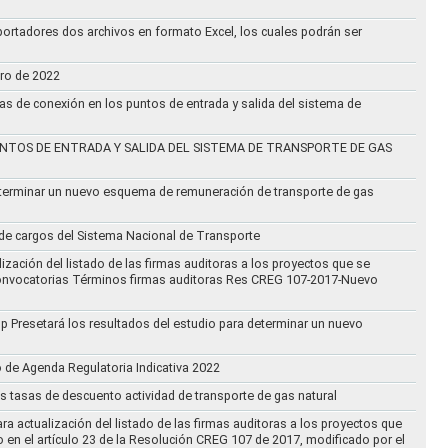
ortadores dos archivos en formato Excel, los cuales podrán ser
ero de 2022
vas de conexión en los puntos de entrada y salida del sistema de
NTOS DE ENTRADA Y SALIDA DEL SISTEMA DE TRANSPORTE DE GAS
eterminar un nuevo esquema de remuneración de transporte de gas
l de cargos del Sistema Nacional de Transporte
ización del listado de las firmas auditoras a los proyectos que se
lo Convocatorias Términos firmas auditoras Res CREG 107-2017-Nuevo
oup Presetará los resultados del estudio para determinar un nuevo
o de Agenda Regulatoria Indicativa 2022
s tasas de descuento actividad de transporte de gas natural
ra actualización del listado de las firmas auditoras a los proyectos que
to en el artículo 23 de la Resolución CREG 107 de 2017, modificado por el