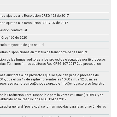
n unos ajustes a la Resolución CREG 152 de 2017
n unos ajustes a la Resolución CREG107 de 2017
estión contractual
n Creg 160 de 2020
rcado mayorista de gas natural
n otras disposiciones en materia de transporte de gas natural
ción de las firmas auditoras a los proyectos ejecutados por (i) procesos
torias Términos firmas auditoras Res CREG 107-2017-2do proceso, se
rmas auditoras a los proyectos que se ejecuten (i) bajo procesos de
17, que el día 17 de septiembre entre las 10:00 a.m. y 12:00 m. se
correos secretariotecnico@cnogas.org.co e info@cnogas.org.co (registro
e la Producción Total Disponible para la Venta en Firme (PTDVF), y de
stablecido en la Resolución CREG 114 de 2017
arácter general “por la cual se toman medidas para la asignación de las