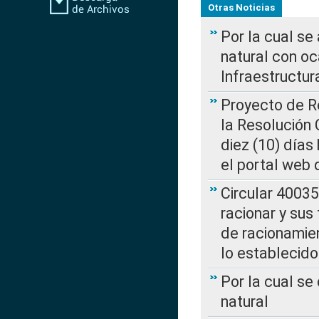
Otras Noticias
Por la cual s
natural con o
Infraestructur
Proyecto de Re
la Resolución
diez (10) días 
el portal web 
Circular 4003
racionar y sus
de racionamie
lo establecid
Por la cual s
natural