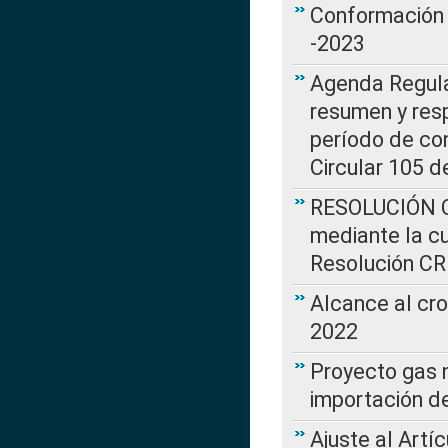
Conformación 
-2023
Agenda Regulat
resumen y resp
período de co
Circular 105 d
RESOLUCIÓN CR
mediante la cu
Resolución C
Alcance al cr
2022
Proyecto gas n
importación d
Ajuste al Artí