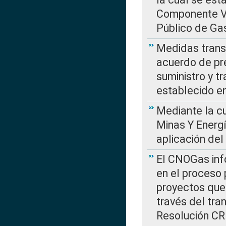
Componente Var
Público de Ga
Medidas transi
acuerdo de pre
suministro y t
establecido e
Mediante la cu
Minas Y Energ
aplicación del
El CNOGas info
en el proceso 
proyectos que 
través del tra
Resolución CRE