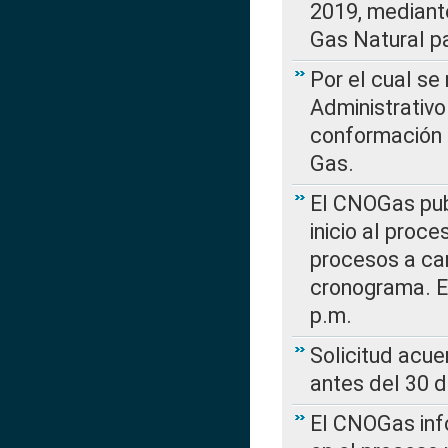
2019, mediante
Gas Natural pa
Por el cual se
Administrativo
conformación 
Gas.
El CNOGas publ
inicio al proce
procesos a car
cronograma. E
p.m.
Solicitud acue
antes del 30 
El CNOGas info