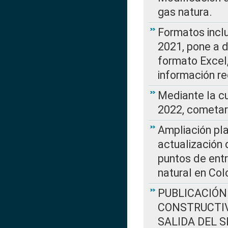
gas natura.
Formatos incl
2021, pone a d
formato Excel,
información re
Mediante la c
2022, cometar
Ampliación pla
actualización 
puntos de entr
natural en Co
PUBLICACIÓN
CONSTRUCTIV
SALIDA DEL 