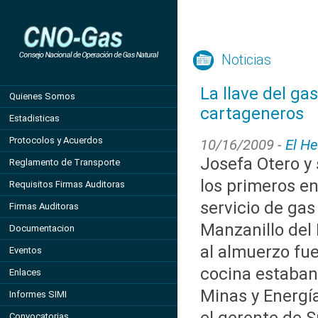
Noticias
La llave del ga
Quienes Somos
cartageneros
Estadisticas
Protocolos y Acuerdos
10/16/2009 -
El He
Josefa Otero y 
Reglamento de Transporte
los primeros en 
Requisitos Firmas Auditoras
servicio de gas
Firmas Auditoras
Manzanillo del 
Documentacion
al almuerzo fue
Eventos
cocina estaban 
Enlaces
Minas y Energí
Informes SIMI
Convocatorias