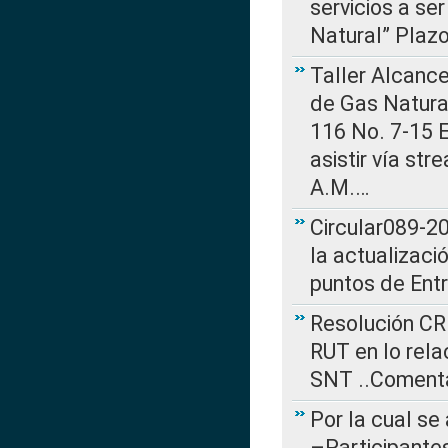
servicios a se
Natural” Plaz
Taller Alcance
de Gas Natural
116 No. 7-15 E
asistir vía st
A.M.…
Circular089-20
la actualizaci
puntos de Ent
Resolución CR
RUT en lo rel
SNT ..Comenta
Por la cual se
–Participantes