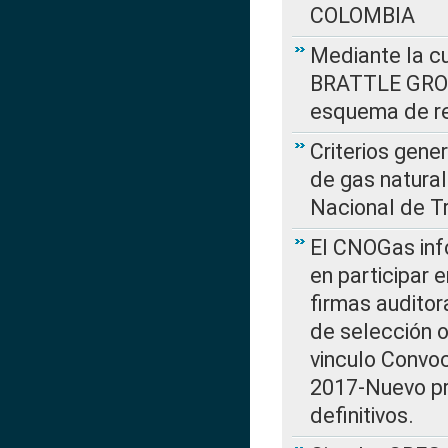
COLOMBIA
Mediante la cu
BRATTLE GROUP
esquema de re
Criterios gene
de gas natura
Nacional de T
El CNOGas info
en participar 
firmas auditor
de selección o
vinculo Convo
2017-Nuevo pr
definitivos.