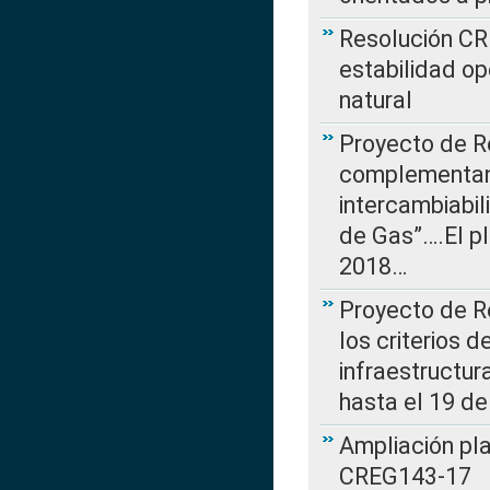
Resolución CR
estabilidad op
natural
Proyecto de R
complementan 
intercambiabi
de Gas”….El p
2018…
Proyecto de R
los criterios d
infraestructur
hasta el 19 de
Ampliación pl
CREG143-17