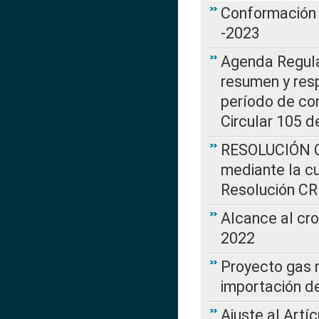
Conformación 
-2023
Agenda Regulat
resumen y resp
período de co
Circular 105 d
RESOLUCIÓN CR
mediante la cu
Resolución C
Alcance al cr
2022
Proyecto gas n
importación d
Ajuste al Artí