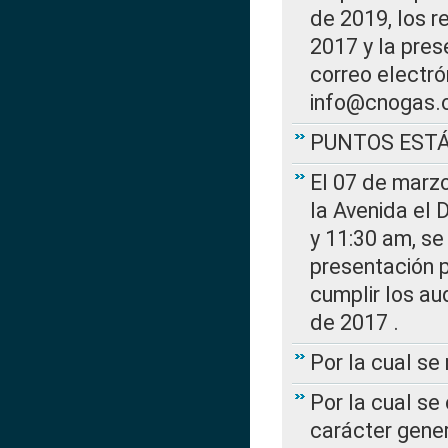
de 2019, los r
2017 y la pres
correo electr
info@cnogas.
PUNTOS EST
El 07 de marzo
la Avenida el 
y 11:30 am, se 
presentación p
cumplir los au
de 2017 .
Por la cual s
Por la cual se
carácter gener