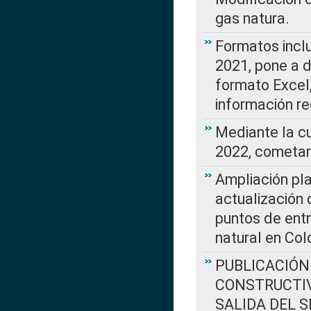
gas natura.
Formatos incl
2021, pone a d
formato Excel,
información re
Mediante la c
2022, cometar
Ampliación pla
actualización 
puntos de entr
natural en Co
PUBLICACIÓN
CONSTRUCTIV
SALIDA DEL 