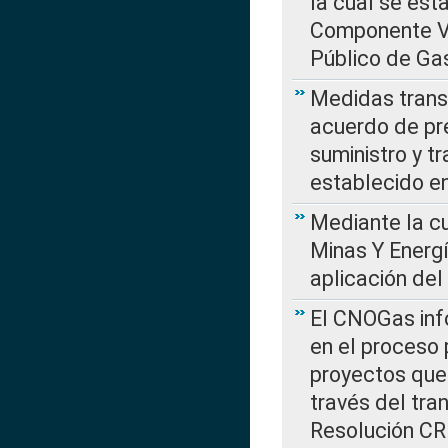
la cual se est
Componente Var
Público de Ga
Medidas transi
acuerdo de pre
suministro y t
establecido e
Mediante la cu
Minas Y Energ
aplicación del
El CNOGas info
en el proceso 
proyectos que 
través del tra
Resolución CRE