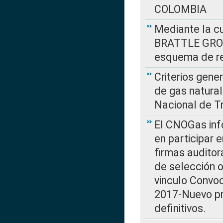
COLOMBIA
Mediante la cu
BRATTLE GROUP
esquema de re
Criterios gene
de gas natura
Nacional de T
El CNOGas info
en participar 
firmas auditor
de selección o
vinculo Convo
2017-Nuevo pr
definitivos.