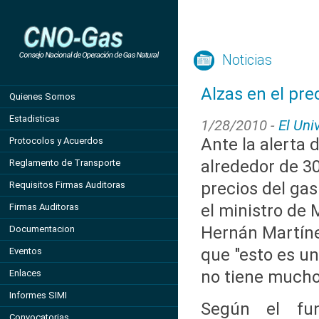
Noticias
Alzas en el pr
Quienes Somos
Estadisticas
1/28/2010 -
El Uni
Ante la alerta 
Protocolos y Acuerdos
alrededor de 30
Reglamento de Transporte
precios del gas
Requisitos Firmas Auditoras
el ministro de 
Firmas Auditoras
Hernán Martíne
Documentacion
que "esto es u
Eventos
no tiene much
Enlaces
Informes SIMI
Según el fun
Convocatorias