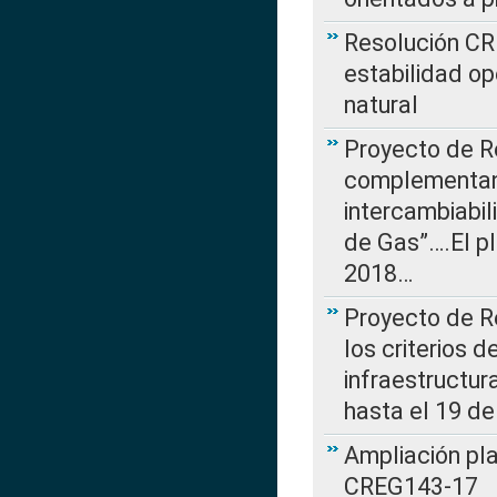
Resolución CR
estabilidad op
natural
Proyecto de R
complementan 
intercambiabi
de Gas”….El p
2018…
Proyecto de R
los criterios d
infraestructur
hasta el 19 de
Ampliación pl
CREG143-17