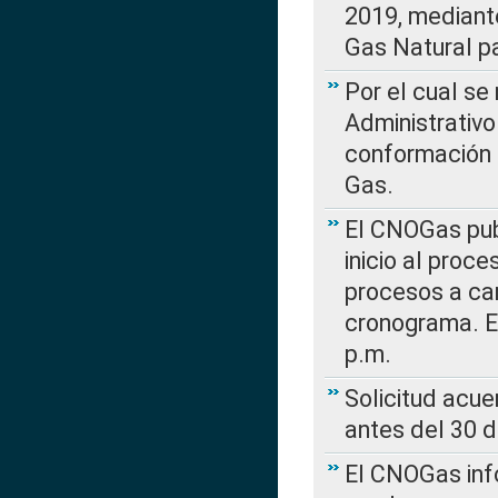
2019, mediante
Gas Natural pa
Por el cual se
Administrativo
conformación 
Gas.
El CNOGas publ
inicio al proce
procesos a car
cronograma. E
p.m.
Solicitud acue
antes del 30 
El CNOGas info