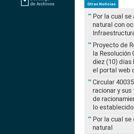
Otras Noticias
Por la cual s
natural con o
Infraestructur
Proyecto de Re
la Resolución
diez (10) días 
el portal web 
Circular 4003
racionar y sus
de racionamie
lo establecid
Por la cual s
natural