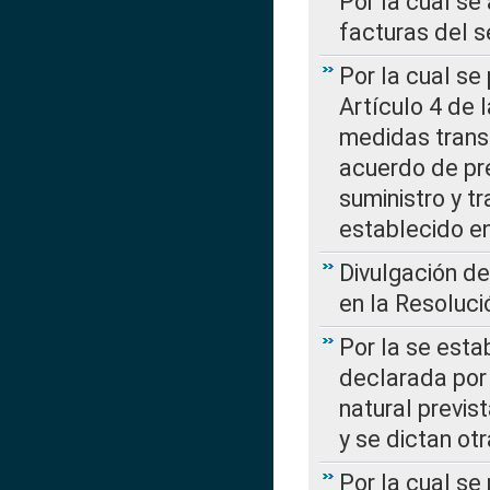
Por la cual se
facturas del s
Por la cual se
Artículo 4 de
medidas transi
acuerdo de pre
suministro y t
establecido e
Divulgación d
en la Resoluc
Por la se esta
declarada por 
natural previs
y se dictan ot
Por la cual se