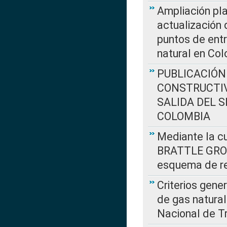
Ampliación pla
actualización 
puntos de entr
natural en Co
PUBLICACIÓN
CONSTRUCTIV
SALIDA DEL 
COLOMBIA
Mediante la cu
BRATTLE GROUP
esquema de re
Criterios gene
de gas natura
Nacional de T