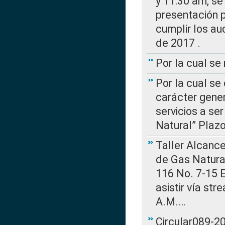
y 11:30 am, se 
presentación p
cumplir los au
de 2017 .
Por la cual s
Por la cual se
carácter gener
servicios a se
Natural” Plaz
Taller Alcance
de Gas Natural
116 No. 7-15 E
asistir vía st
A.M.…
Circular089-20