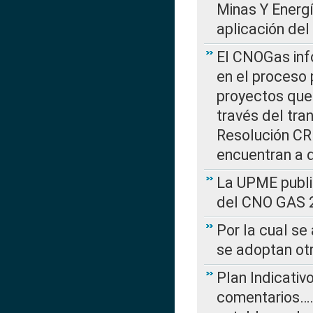
Minas Y Energ
aplicación del
El CNOGas info
en el proceso 
proyectos que 
través del tra
Resolución CRE
encuentran a 
La UPME public
del CNO GAS 2
Por la cual se
se adoptan ot
Plan Indicativ
comentarios….