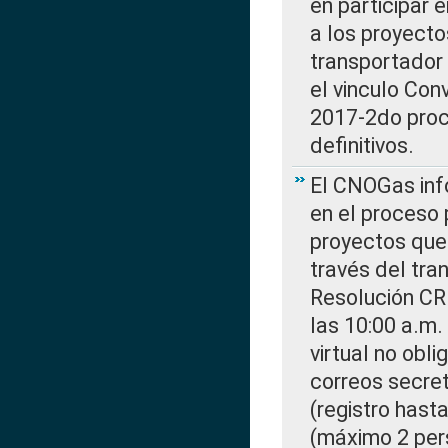
en participar 
a los proyecto
transportador
el vinculo Co
2017-2do proce
definitivos.
El CNOGas info
en el proceso 
proyectos que 
través del tra
Resolución CR
las 10:00 a.m.
virtual no obl
correos secre
(registro hast
(máximo 2 per