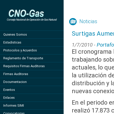
Noticias
Surtigas Aume
Quienes Somos
Estadisticas
1/7/2010 -
Portafo
El cronograma 
Protocolos y Acuerdos
trabajando sob
Reglamento de Transporte
actuales, lo qu
Requisitos Firmas Auditoras
la utilización 
Firmas Auditoras
distribución y 
Documentacion
nuevas conexio
Eventos
Enlaces
En el periodo 
Informes SIMI
realizó 17.873 
Convocatorias