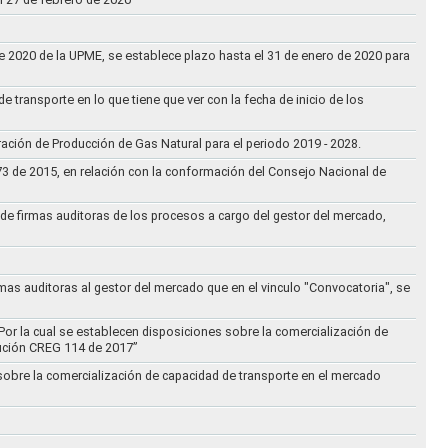
 de 2020 de la UPME, se establece plazo hasta el 31 de enero de 2020 para
e transporte en lo que tiene que ver con la fecha de inicio de los
aración de Producción de Gas Natural para el periodo 2019 - 2028.
073 de 2015, en relación con la conformación del Consejo Nacional de
ta de firmas auditoras de los procesos a cargo del gestor del mercado,
rmas auditoras al gestor del mercado que en el vinculo "Convocatoria", se
Por la cual se establecen disposiciones sobre la comercialización de
lución CREG 114 de 2017”
 sobre la comercialización de capacidad de transporte en el mercado