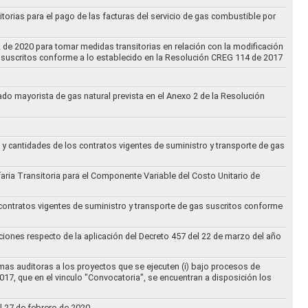
torias para el pago de las facturas del servicio de gas combustible por
2 de 2020 para tomar medidas transitorias en relación con la modificación
s suscritos conforme a lo establecido en la Resolución CREG 114 de 2017
cado mayorista de gas natural prevista en el Anexo 2 de la Resolución
 y cantidades de los contratos vigentes de suministro y transporte de gas
ifaria Transitoria para el Componente Variable del Costo Unitario de
 contratos vigentes de suministro y transporte de gas suscritos conforme
ciones respecto de la aplicación del Decreto 457 del 22 de marzo del año
rmas auditoras a los proyectos que se ejecuten (i) bajo procesos de
017, que en el vinculo "Convocatoria", se encuentran a disposición los
l 27 de febrero de 2020