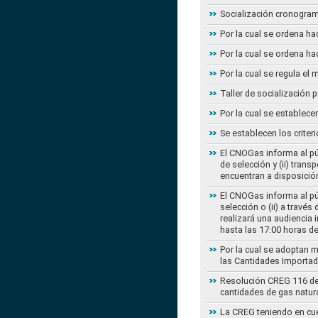
Socialización cronogram
Por la cual se ordena ha
Por la cual se ordena ha
Por la cual se regula e
Taller de socialización
Por la cual se establec
Se establecen los criter
El CNOGas informa al púb
de selección y (ii) tra
encuentran a disposición
El CNOGas informa al púb
selección o (ii) a travé
realizará una audiencia 
hasta las 17:00 horas d
Por la cual se adoptan 
las Cantidades Importad
Resolución CREG 116 de 2
cantidades de gas natur
La CREG teniendo en cue