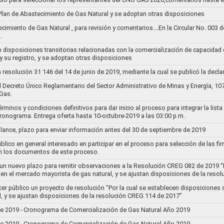
l Plan de Abastecimiento de Gas Natural y se adoptan otras disposiciones
ecimiento de Gas Natural , para revisión y comentarios….En la Circular No. 003
…
n disposiciones transitorias relacionadas con la comercialización de capacidad d
y su registro, y se adoptan otras disposiciones
la resolución 31 146 del 14 de junio de 2019, mediante la cual se publicó la decl
el Decreto Único Reglamentario del Sector Administrativo de Minas y Energía, 1
Gas.
rminos y condiciones definitivos para dar inicio al proceso para integrar la lis
cronograma. Entrega oferta hasta 10-octubre-2019 a las 03:00 p.m.
alance, plazo para enviar información antes del 30 de septiembre de 2019
lico en general interesado en participar en el proceso para selección de las fi
n los documentos de este proceso.
e un nuevo plazo para remitir observaciones a la Resolución CREG 082 de 2019 “
 en el mercado mayorista de gas natural, y se ajustan disposiciones de la reso
cer público un proyecto de resolución “Por la cual se establecen disposiciones
l, y se ajustan disposiciones de la resolución CREG 114 de 2017”
8 de 2019 - Cronograma de Comercialización de Gas Natural Año 2019
8 de 2019 - Cronograma de Comercialización de Gas Natural Año 2019..