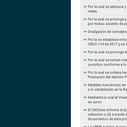
Por la cual se adiciona 
redes.
Por la cual se prórroga 
por mutuo acuerdo de pr
Divulgación de concepto
Por la se establece info
CREG 114 de 2017 y se d
Por la cual se prorroga 
Por la cual se toman med
suscritos conforme a lo
Por la cual se ordena ha
Prestación del Servicio
Medidas transitorias en
a lo establecido en la 
Mediante la cual el Vice
en curso
El CNOGas informa al púb
selección o (ii) a travé
documentos de este pr
La UPME publica el estu