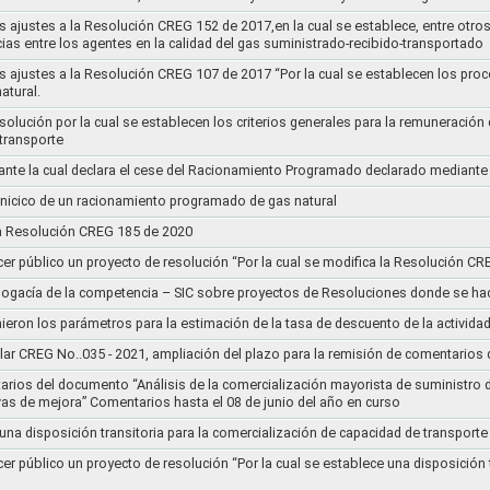
s ajustes a la Resolución CREG 152 de 2017,en la cual se establece, entre otros
ias entre los agentes en la calidad del gas suministrado-recibido-transportado
s ajustes a la Resolución CREG 107 de 2017 “Por la cual se establecen los pro
atural.
Resolución por la cual se establecen los criterios generales para la remuneración
 transporte
nte la cual declara el cese del Racionamiento Programado declarado mediante
l inicico de un racionamiento programado de gas natural
 la Resolución CREG 185 de 2020
cer público un proyecto de resolución “Por la cual se modifica la Resolución C
bogacía de la competencia – SIC sobre proyectos de Resoluciones donde se h
nieron los parámetros para la estimación de la tasa de descuento de la actividad
lar CREG No..035 - 2021, ampliación del plazo para la remisión de comentarios d
arios del documento “Análisis de la comercialización mayorista de suministro 
vas de mejora” Comentarios hasta el 08 de junio del año en curso
 una disposición transitoria para la comercialización de capacidad de transporte
cer público un proyecto de resolución “Por la cual se establece una disposición 