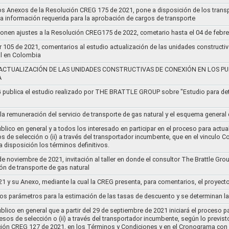
os Anexos de la Resolución CREG 175 de 2021, pone a disposición de los transp
 la información requerida para la aprobación de cargos de transporte
ponen ajustes a la Resolución CREG175 de 2022, cometario hasta el 04 de febr
r 105 de 2021, comentarios al estudio actualización de las unidades constructi
al en Colombia
ACTUALIZACIÓN DE LAS UNIDADES CONSTRUCTIVAS DE CONEXIÓN EN LOS PU
A
G publica el estudio realizado por THE BRATTLE GROUP sobre "Estudio para d
 la remuneración del servicio de transporte de gas natural y el esquema genera
lico en general y a todos los interesado en participar en el proceso para actual
sos de selección o (ii) a través del transportador incumbente, que en el vincu
 disposición los términos definitivos.
de noviembre de 2021, invitación al taller en donde el consultor The Brattle Gr
n de transporte de gas natural
21 y su Anexo, mediante la cual la CREG presenta, para comentarios, el proyect
nos parámetros para la estimación de las tasas de descuento y se determinan la
lico en general que a partir del 29 de septiembre de 2021 iniciará el proceso pa
cesos de selección o (ii) a través del transportador incumbente, según lo previs
ución CREG 127 de 2021, en los Términos y Condiciones y en el Cronograma con 