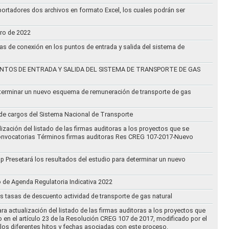
ortadores dos archivos en formato Excel, los cuales podrán ser
ero de 2022
vas de conexión en los puntos de entrada y salida del sistema de
NTOS DE ENTRADA Y SALIDA DEL SISTEMA DE TRANSPORTE DE GAS
eterminar un nuevo esquema de remuneración de transporte de gas
l de cargos del Sistema Nacional de Transporte
ización del listado de las firmas auditoras a los proyectos que se
lo Convocatorias Términos firmas auditoras Res CREG 107-2017-Nuevo
oup Presetará los resultados del estudio para determinar un nuevo
o de Agenda Regulatoria Indicativa 2022
s tasas de descuento actividad de transporte de gas natural
ra actualización del listado de las firmas auditoras a los proyectos que
to en el artículo 23 de la Resolución CREG 107 de 2017, modificado por el
los diferentes hitos y fechas asociadas con este proceso.