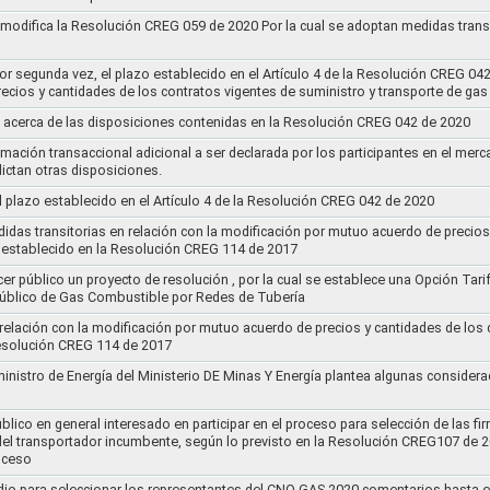
y modifica la Resolución CREG 059 de 2020 Por la cual se adoptan medidas transi
por segunda vez, el plazo establecido en el Artículo 4 de la Resolución CREG 04
ecios y cantidades de los contratos vigentes de suministro y transporte de ga
 acerca de las disposiciones contenidas en la Resolución CREG 042 de 2020
rmación transaccional adicional a ser declarada por los participantes en el mer
ictan otras disposiciones.
el plazo establecido en el Artículo 4 de la Resolución CREG 042 de 2020
idas transitorias en relación con la modificación por mutuo acuerdo de precios
 establecido en la Resolución CREG 114 de 2017
cer público un proyecto de resolución , por la cual se establece una Opción Tar
 Público de Gas Combustible por Redes de Tubería
 relación con la modificación por mutuo acuerdo de precios y cantidades de los
Resolución CREG 114 de 2017
ministro de Energía del Ministerio DE Minas Y Energía plantea algunas considera
lico en general interesado en participar en el proceso para selección de las fi
s del transportador incumbente, según lo previsto en la Resolución CREG107 de 2
oceso
dio para seleccionar los representantes del CNO GAS 2020,comentarios hasta e