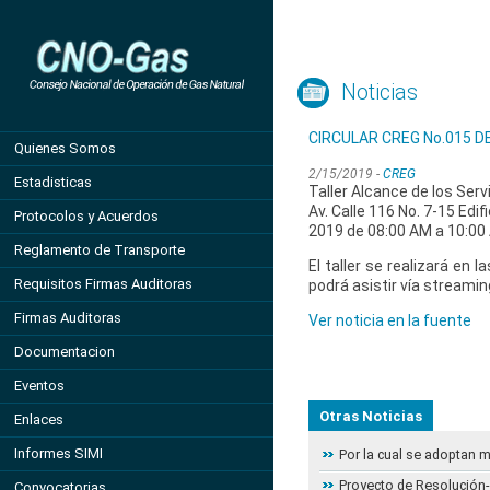
Noticias
CIRCULAR CREG No.015 D
Quienes Somos
2/15/2019 -
CREG
Estadisticas
Taller Alcance de los Serv
Av. Calle 116 No. 7-15 Edif
Protocolos y Acuerdos
2019 de 08:00 AM a 10:00
Reglamento de Transporte
El taller se realizará en 
Requisitos Firmas Auditoras
podrá asistir vía streamin
Firmas Auditoras
Ver noticia en la fuente
Documentacion
Eventos
Otras Noticias
Enlaces
Informes SIMI
Por la cual se adoptan 
Proyecto de Resolución- 
Convocatorias