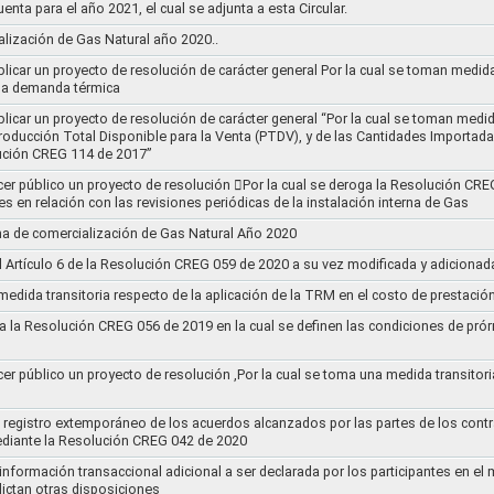
uenta para el año 2021, el cual se adjunta a esta Circular.
ización de Gas Natural año 2020..
blicar un proyecto de resolución de carácter general Por la cual se toman medid
 la demanda térmica
ublicar un proyecto de resolución de carácter general “Por la cual se toman me
roducción Total Disponible para la Venta (PTDV), y de las Cantidades Importada
ución CREG 114 de 2017”
acer público un proyecto de resolución 􀂴Por la cual se deroga la Resolución C
es en relación con las revisiones periódicas de la instalación interna de Gas
a de comercialización de Gas Natural Año 2020
el Artículo 6 de la Resolución CREG 059 de 2020 a su vez modificada y adiciona
medida transitoria respecto de la aplicación de la TRM en el costo de prestació
a la Resolución CREG 056 de 2019 en la cual se definen las condiciones de prórr
cer público un proyecto de resolución ,Por la cual se toma una medida transitori
el registro extemporáneo de los acuerdos alcanzados por las partes de los cont
ediante la Resolución CREG 042 de 2020
 información transaccional adicional a ser declarada por los participantes en el
ictan otras disposiciones