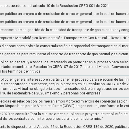
a de acuerdo con el artículo 10 de la Resolución CREG 001 de 2021
cer público un proyecto de resolución de carácter general, por la cual se hace
cer público un proyecto de resolución de carácter general, por la cual se hace
l mecanismo de asignación de la capacidad de transporte de gas cuando hay cong
 propuesta Metodológica Remuneración Transporte de Gas Natural – ResoluciÓ
en disposiciones sobre la comercialización de capacidad de transporte en el me
ios generales para remunerar el servicio de transporte de gas natural y se dicta
lico en general y a todos los interesado en participar en el proceso para selec
nsportador incumbente- Resolución CREG107 de 2017, que en el vinculo Convoca
 los términos definitivos.
lico en general interesado en participar en el proceso para selección de las fi
s del transportador incumbente, según lo previsto en la Resolución CREG107 de 20
informativa virtual no obligatoria. Los interesados deberán registrase en los 
el 16 de septiembre de 2020 (máximo 2 personas por empresa).
medidas en relación con los mecanismos y procedimientos de comercialización d
as Disponibles para la Venta en Firme (CIDVF) de gas natural, conforme a lo e
020 en consulta “por la cual se ordena publicar un proyecto de resolución de c
al de los contratos con interrupciones para la demanda térmica”
nta lo dispuesto en el Artículo 22 de la Resolución CREG 186 de 2020, publica