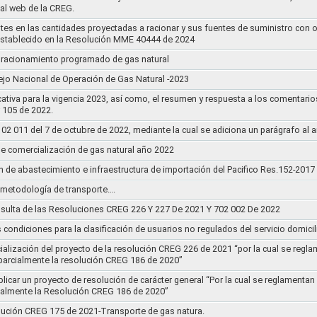
tal web de la CREG.
stes en las cantidades proyectadas a racionar y sus fuentes de suministro con 
establecido en la Resolución MME 40444 de 2024
un racionamiento programado de gas natural
jo Nacional de Operación de Gas Natural -2023
ativa para la vigencia 2023, así como, el resumen y respuesta a los comentario
r 105 de 2022.
011 del 7 de octubre de 2022, mediante la cual se adiciona un parágrafo al a
e comercialización de gas natural año 2022
n de abastecimiento e infraestructura de importación del Pacifico Res.152-2017
la metodología de transporte….
sulta de las Resoluciones CREG 226 Y 227 De 2021 Y 702 002 De 2022
s condiciones para la clasificación de usuarios no regulados del servicio domicil
socialización del proyecto de la resolución CREG 226 de 2021 “por la cual se r
 parcialmente la resolución CREG 186 de 2020”
blicar un proyecto de resolución de carácter general “Por la cual se reglament
cialmente la Resolución CREG 186 de 2020”
lución CREG 175 de 2021-Transporte de gas natura.