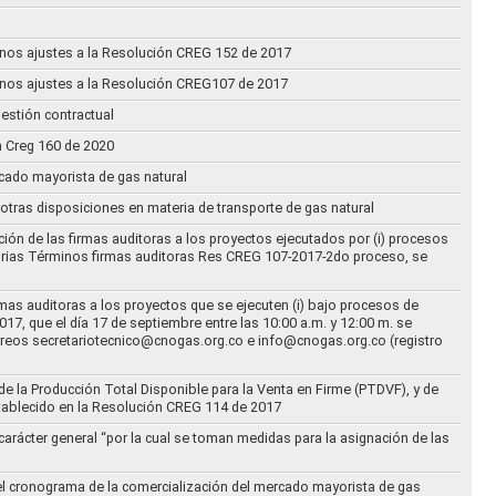
n unos ajustes a la Resolución CREG 152 de 2017
n unos ajustes a la Resolución CREG107 de 2017
estión contractual
n Creg 160 de 2020
rcado mayorista de gas natural
n otras disposiciones en materia de transporte de gas natural
ción de las firmas auditoras a los proyectos ejecutados por (i) procesos
torias Términos firmas auditoras Res CREG 107-2017-2do proceso, se
rmas auditoras a los proyectos que se ejecuten (i) bajo procesos de
17, que el día 17 de septiembre entre las 10:00 a.m. y 12:00 m. se
correos secretariotecnico@cnogas.org.co e info@cnogas.org.co (registro
e la Producción Total Disponible para la Venta en Firme (PTDVF), y de
stablecido en la Resolución CREG 114 de 2017
arácter general “por la cual se toman medidas para la asignación de las
 el cronograma de la comercialización del mercado mayorista de gas