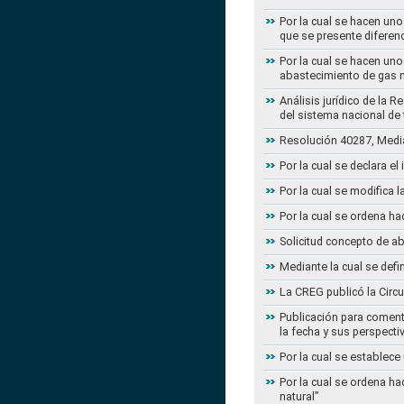
Por la cual se hacen uno
que se presente diferenc
Por la cual se hacen uno
abastecimiento de gas n
Análisis jurídico de la 
del sistema nacional de
Resolución 40287, Media
Por la cual se declara e
Por la cual se modifica
Por la cual se ordena ha
Solicitud concepto de a
Mediante la cual se defi
La CREG publicó la Circu
Publicación para coment
la fecha y sus perspecti
Por la cual se establece
Por la cual se ordena ha
natural”