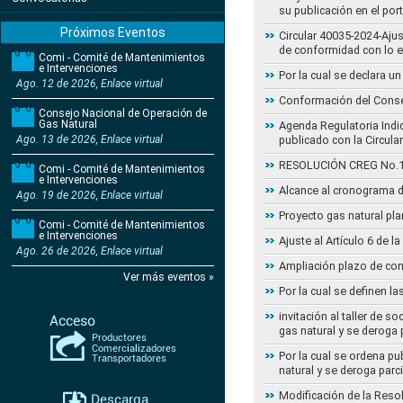
su publicación en el por
Próximos Eventos
Circular 40035-2024-Aju
de conformidad con lo 
Comi - Comité de Mantenimientos
e Intervenciones
Por la cual se declara 
Ago. 12 de 2026, Enlace virtual
Conformación del Conse
Consejo Nacional de Operación de
Gas Natural
Agenda Regulatoria Indic
Ago. 13 de 2026, Enlace virtual
publicado con la Circula
RESOLUCIÓN CREG No.102 
Comi - Comité de Mantenimientos
e Intervenciones
Alcance al cronograma d
Ago. 19 de 2026, Enlace virtual
Proyecto gas natural pla
Comi - Comité de Mantenimientos
e Intervenciones
Ajuste al Artículo 6 de 
Ago. 26 de 2026, Enlace virtual
Ampliación plazo de con
Ver más eventos »
Por la cual se definen la
invitación al taller de 
gas natural y se deroga
Por la cual se ordena pu
natural y se deroga par
Modificación de la Reso