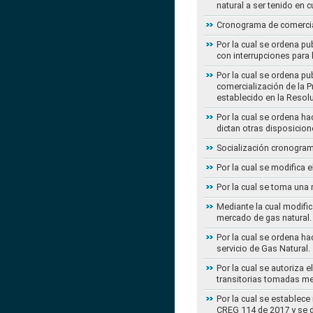
natural a ser tenido en c
Cronograma de comercial
Por la cual se ordena pu
con interrupciones para
Por la cual se ordena p
comercialización de la P
establecido en la Resol
Por la cual se ordena h
dictan otras disposicion
Socialización cronogram
Por la cual se modifica 
Por la cual se toma una 
Mediante la cual modific
mercado de gas natural.
Por la cual se ordena ha
servicio de Gas Natural.
Por la cual se autoriza 
transitorias tomadas m
Por la cual se establece
CREG 114 de 2017 y se d