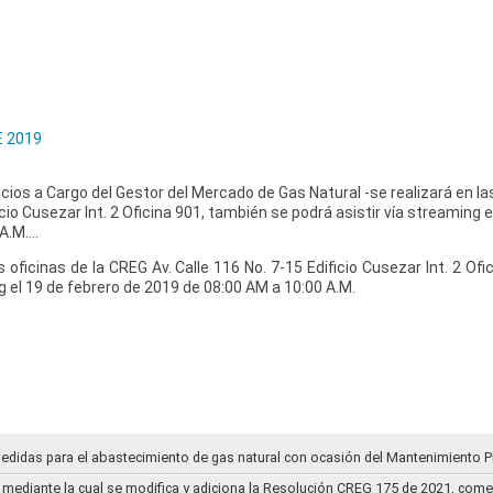
E 2019
icios a Cargo del Gestor del Mercado de Gas Natural -se realizará en la
icio Cusezar Int. 2 Oficina 901, también se podrá asistir vía streaming 
 A.M.…
las oficinas de la CREG Av. Calle 116 No. 7-15 Edificio Cusezar Int. 2 Of
g el 19 de febrero de 2019 de 08:00 AM a 10:00 A.M.
medidas para el abastecimiento de gas natural con ocasión del Mantenimiento P
mediante la cual se modifica y adiciona la Resolución CREG 175 de 2021, comentar