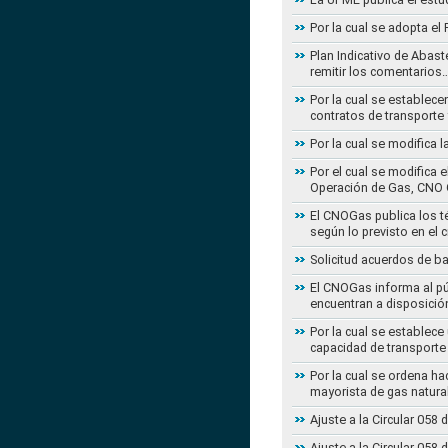
Por la cual se adopta e
Plan Indicativo de Abast
remitir los comentarios
Por la cual se establece
contratos de transporte 
Por la cual se modifica 
Por el cual se modifica 
Operación de Gas, CNO 
El CNOGas publica los té
según lo previsto en el 
Solicitud acuerdos de b
El CNOGas informa al púb
encuentran a disposició
Por la cual se establec
capacidad de transporte
Por la cual se ordena ha
mayorista de gas natura
Ajuste a la Circular 05
Ajuste a la Circular 05