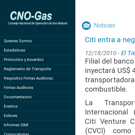
Noticias
Citi entra a ne
Quienes Somos
Estadisticas
12/18/2010 -
El T
Filial del banco
Protocolos y Acuerdos
inyectará US$ 
Reglamento de Transporte
transportadora 
Requisitos Firmas Auditoras
combustible.
Firmas Auditoras
Documentacion
La Transpo
Eventos
Internacional 
Enlaces
Citi Venture C
Informes SIMI
(CVCI) como
Convocatorias