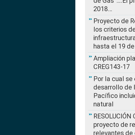
de Gas”….El p
2018…
Proyecto de R
los criterios d
infraestructur
hasta el 19 de
Ampliación pl
CREG143-17
Por la cual se
desarrollo de 
Pacífico inclu
natural
RESOLUCIÓN CR
proyecto de re
relevantes de 