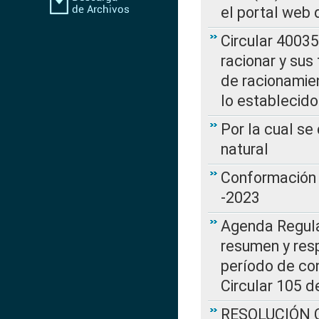
el portal web 
Circular 4003
racionar y sus
de racionamie
lo establecid
Por la cual s
natural
Conformación 
-2023
Agenda Regulat
resumen y resp
período de co
Circular 105 d
RESOLUCIÓN CR