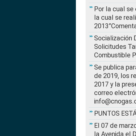
Por la cual se
la cual se rea
2013”Comentar
Socialización 
Solicitudes Ta
Combustible Po
Se publica par
de 2019, los r
2017 y la pres
correo electr
info@cnogas.
PUNTOS EST
El 07 de marzo
la Avenida el 