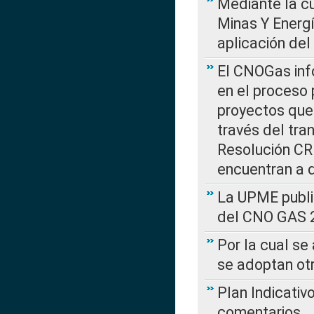
Mediante la cu
Minas Y Energ
aplicación del
El CNOGas info
en el proceso 
proyectos que 
través del tra
Resolución CRE
encuentran a 
La UPME public
del CNO GAS 2
Por la cual se
se adoptan ot
Plan Indicativ
comentarios….