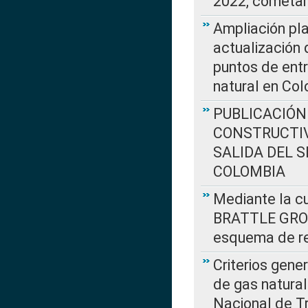
2022, cometar
Ampliación pla
actualización 
puntos de entr
natural en Co
PUBLICACIÓN
CONSTRUCTIV
SALIDA DEL 
COLOMBIA
Mediante la cu
BRATTLE GROUP
esquema de re
Criterios gene
de gas natura
Nacional de T