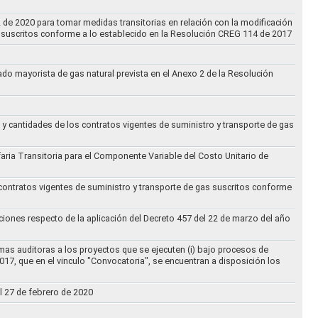
2 de 2020 para tomar medidas transitorias en relación con la modificación
s suscritos conforme a lo establecido en la Resolución CREG 114 de 2017
cado mayorista de gas natural prevista en el Anexo 2 de la Resolución
 y cantidades de los contratos vigentes de suministro y transporte de gas
ifaria Transitoria para el Componente Variable del Costo Unitario de
 contratos vigentes de suministro y transporte de gas suscritos conforme
ciones respecto de la aplicación del Decreto 457 del 22 de marzo del año
rmas auditoras a los proyectos que se ejecuten (i) bajo procesos de
017, que en el vinculo "Convocatoria", se encuentran a disposición los
l 27 de febrero de 2020