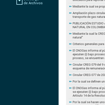
Mediante la cual se pro
Ampliación plazo circula
transporte de gas natur
PUBLICACIÓN ESTUDIO 
NATURAL EN COLOMBI
Mediante la cual la CRE
natural"
Criterios generales para
El CNOGas informa al púb
ejecuten (i) bajo proce
proceso, se encuentran a
Circular CREG 079 del 9 
esquema de remuneració
Circular CREG 077 de 20
Por la cual se definen u
El CNOGas informa al púb
se ejecuten (i) bajo pro
Artículo 14 de la Resol
Por la cual se hacen uno