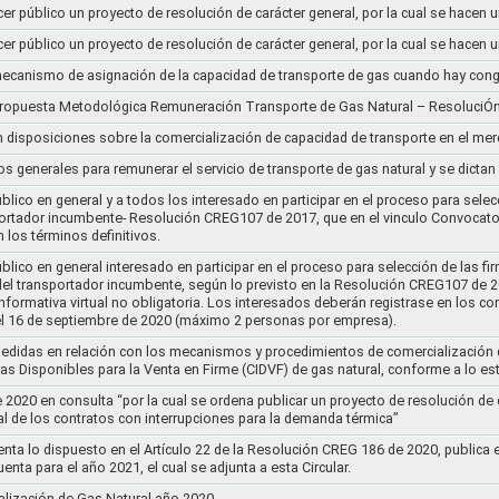
cer público un proyecto de resolución de carácter general, por la cual se hace
cer público un proyecto de resolución de carácter general, por la cual se hace
l mecanismo de asignación de la capacidad de transporte de gas cuando hay cong
 propuesta Metodológica Remuneración Transporte de Gas Natural – ResoluciÓ
en disposiciones sobre la comercialización de capacidad de transporte en el me
ios generales para remunerar el servicio de transporte de gas natural y se dicta
lico en general y a todos los interesado en participar en el proceso para selec
nsportador incumbente- Resolución CREG107 de 2017, que en el vinculo Convoca
 los términos definitivos.
lico en general interesado en participar en el proceso para selección de las fi
s del transportador incumbente, según lo previsto en la Resolución CREG107 de 20
informativa virtual no obligatoria. Los interesados deberán registrase en los 
el 16 de septiembre de 2020 (máximo 2 personas por empresa).
medidas en relación con los mecanismos y procedimientos de comercialización d
as Disponibles para la Venta en Firme (CIDVF) de gas natural, conforme a lo e
020 en consulta “por la cual se ordena publicar un proyecto de resolución de c
al de los contratos con interrupciones para la demanda térmica”
nta lo dispuesto en el Artículo 22 de la Resolución CREG 186 de 2020, publica
uenta para el año 2021, el cual se adjunta a esta Circular.
ización de Gas Natural año 2020..