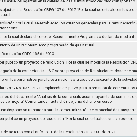
ias entre los agentes en la calidad del gas suministrado-recibido-transportado
s ajustes a la Resolución CREG 107 de 2017 “Por la cual se establecen los pro
atural.
Resolución por la cual se establecen los criterios generales para la remuneración
 transporte
nte la cual declara el cese del Racionamiento Programado declarado mediante
l inicico de un racionamiento programado de gas natural
 la Resolución CREG 185 de 2020
cer público un proyecto de resolución “Por la cual se modifica la Resolución C
bogacía de la competencia – SIC sobre proyectos de Resoluciones donde se h
nieron los parámetros para la estimación de la tasa de descuento de la actividad
lar CREG No..035 - 2021, ampliación del plazo para la remisión de comentarios d
arios del documento “Análisis de la comercialización mayorista de suministro 
vas de mejora” Comentarios hasta el 08 de junio del año en curso
 una disposición transitoria para la comercialización de capacidad de transporte
cer público un proyecto de resolución “Por la cual se establece una disposición 
a de acuerdo con el artículo 10 de la Resolución CREG 001 de 2021