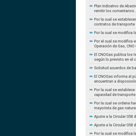
Plan Indicativo de Abast
remitir los comentarios
Por la cual se establece
contratos de transporte 
Por la cual se modifica 
Por el cual se modifica 
Operación de Gas, CNO 
El CNOGas publica los té
según lo previsto en el 
Solicitud acuerdos de b
El CNOGas informa al púb
encuentran a disposició
Por la cual se establec
capacidad de transporte
Por la cual se ordena ha
mayorista de gas natura
Ajuste a la Circular 05
Ajuste a la Circular 05
Por la cual se modifica 