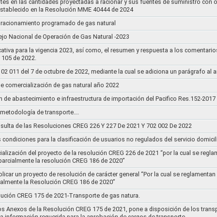
stes en las cantidades proyectadas a racionar y sus fuentes de suministro con 
establecido en la Resolución MME 40444 de 2024
un racionamiento programado de gas natural
jo Nacional de Operación de Gas Natural -2023
ativa para la vigencia 2023, así como, el resumen y respuesta a los comentario
r 105 de 2022.
011 del 7 de octubre de 2022, mediante la cual se adiciona un parágrafo al a
e comercialización de gas natural año 2022
n de abastecimiento e infraestructura de importación del Pacifico Res.152-2017
la metodología de transporte….
sulta de las Resoluciones CREG 226 Y 227 De 2021 Y 702 002 De 2022
s condiciones para la clasificación de usuarios no regulados del servicio domicil
socialización del proyecto de la resolución CREG 226 de 2021 “por la cual se r
 parcialmente la resolución CREG 186 de 2020”
blicar un proyecto de resolución de carácter general “Por la cual se reglament
cialmente la Resolución CREG 186 de 2020”
lución CREG 175 de 2021-Transporte de gas natura.
os Anexos de la Resolución CREG 175 de 2021, pone a disposición de los transp
 la información requerida para la aprobación de cargos de transporte