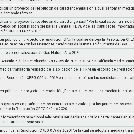
blicar un proyecto de resolución de carácter general Por la cual se toman medid
 la demanda térmica
ublicar un proyecto de resolución de carácter general “Por la cual se toman me
roducción Total Disponible para la Venta (PTDV), y de las Cantidades Importada
ución CREG 114 de 2017”
acer público un proyecto de resolución 􀂴Por la cual se deroga la Resolución C
es en relación con las revisiones periódicas de la instalación interna de Gas
a de comercialización de Gas Natural Año 2020
el Artículo 6 de la Resolución CREG 059 de 2020 a su vez modificada y adiciona
medida transitoria respecto de la aplicación de la TRM en el costo de prestació
a la Resolución CREG 056 de 2019 en la cual se definen las condiciones de prórr
cer público un proyecto de resolución ,Por la cual se toma una medida transitori
el registro extemporáneo de los acuerdos alcanzados por las partes de los cont
ediante la Resolución CREG 042 de 2020
 información transaccional adicional a ser declarada por los participantes en el
ictan otras disposiciones
y modifica la Resolución CREG 059 de 2020 Por la cual se adoptan medidas transi