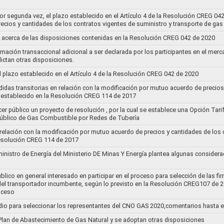
por segunda vez, el plazo establecido en el Artículo 4 de la Resolución CREG 04
ecios y cantidades de los contratos vigentes de suministro y transporte de ga
 acerca de las disposiciones contenidas en la Resolución CREG 042 de 2020
rmación transaccional adicional a ser declarada por los participantes en el mer
ictan otras disposiciones.
el plazo establecido en el Artículo 4 de la Resolución CREG 042 de 2020
idas transitorias en relación con la modificación por mutuo acuerdo de precios
 establecido en la Resolución CREG 114 de 2017
cer público un proyecto de resolución , por la cual se establece una Opción Tar
 Público de Gas Combustible por Redes de Tubería
 relación con la modificación por mutuo acuerdo de precios y cantidades de los
Resolución CREG 114 de 2017
ministro de Energía del Ministerio DE Minas Y Energía plantea algunas considera
lico en general interesado en participar en el proceso para selección de las fi
s del transportador incumbente, según lo previsto en la Resolución CREG107 de 2
oceso
dio para seleccionar los representantes del CNO GAS 2020,comentarios hasta e
l Plan de Abastecimiento de Gas Natural y se adoptan otras disposiciones