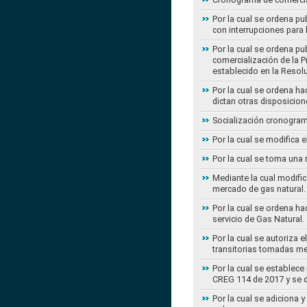
Por la cual se ordena pu
con interrupciones para
Por la cual se ordena p
comercialización de la P
establecido en la Resol
Por la cual se ordena h
dictan otras disposicion
Socialización cronogram
Por la cual se modifica 
Por la cual se toma una 
Mediante la cual modific
mercado de gas natural.
Por la cual se ordena ha
servicio de Gas Natural.
Por la cual se autoriza 
transitorias tomadas m
Por la cual se establece
CREG 114 de 2017 y se d
Por la cual se adiciona 