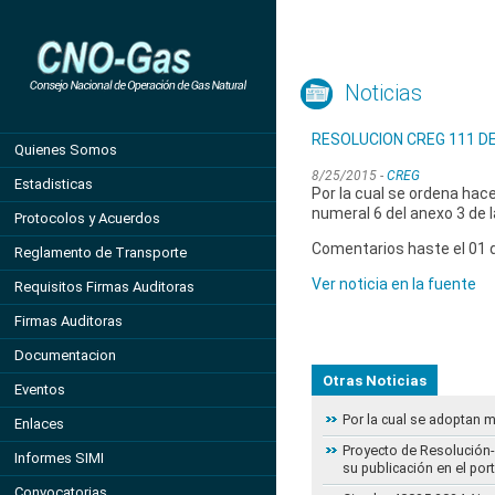
Noticias
RESOLUCION CREG 111 DE
Quienes Somos
8/25/2015 -
CREG
Estadisticas
Por la cual se ordena hace
numeral 6 del anexo 3 de 
Protocolos y Acuerdos
Comentarios haste el 01 
Reglamento de Transporte
Ver noticia en la fuente
Requisitos Firmas Auditoras
Firmas Auditoras
Documentacion
Otras Noticias
Eventos
Por la cual se adoptan 
Enlaces
Proyecto de Resolución- 
Informes SIMI
su publicación en el por
Convocatorias