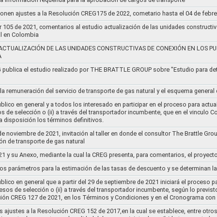
ponen ajustes a la Resolución CREG175 de 2022, cometario hasta el 04 de febr
r 105 de 2021, comentarios al estudio actualización de las unidades constructi
al en Colombia
ACTUALIZACIÓN DE LAS UNIDADES CONSTRUCTIVAS DE CONEXIÓN EN LOS PU
A
G publica el estudio realizado por THE BRATTLE GROUP sobre "Estudio para d
 la remuneración del servicio de transporte de gas natural y el esquema genera
lico en general y a todos los interesado en participar en el proceso para actual
sos de selección o (ii) a través del transportador incumbente, que en el vincu
 disposición los términos definitivos.
de noviembre de 2021, invitación al taller en donde el consultor The Brattle Gr
n de transporte de gas natural
21 y su Anexo, mediante la cual la CREG presenta, para comentarios, el proyect
nos parámetros para la estimación de las tasas de descuento y se determinan la
lico en general que a partir del 29 de septiembre de 2021 iniciará el proceso pa
cesos de selección o (ii) a través del transportador incumbente, según lo previs
ución CREG 127 de 2021, en los Términos y Condiciones y en el Cronograma con 
s ajustes a la Resolución CREG 152 de 2017,en la cual se establece, entre otros