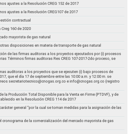
n unos ajustes a la Resolución CREG 152 de 2017
n unos ajustes a la Resolución CREG107 de 2017
estión contractual
n Creg 160 de 2020
rcado mayorista de gas natural
n otras disposiciones en materia de transporte de gas natural
ción de las firmas auditoras a los proyectos ejecutados por (i) procesos
torias Términos firmas auditoras Res CREG 107-2017-2do proceso, se
rmas auditoras a los proyectos que se ejecuten (i) bajo procesos de
17, que el día 17 de septiembre entre las 10:00 a.m. y 12:00 m. se
correos secretariotecnico@cnogas.org.co e info@cnogas.org.co (registro
e la Producción Total Disponible para la Venta en Firme (PTDVF), y de
stablecido en la Resolución CREG 114 de 2017
arácter general “por la cual se toman medidas para la asignación de las
 el cronograma de la comercialización del mercado mayorista de gas