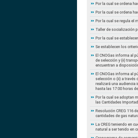
Por la cual se ordena ha
Por la cual se ordena ha
Por la cual se regula e
Taller de socialización
Por la cual se establec
Se establecen los criter
El CNOGas informa al púb
de selección y (ii) tra
encuentran a disposición
El CNOGas informa al púb
selección o (ii) a travé
realizará una audiencia 
hasta las 17:00 horas d
Por la cual se adoptan 
las Cantidades Importad
Resolución CREG 116 de 2
cantidades de gas natur
La CREG teniendo en cue
natural a ser tenido en c
Cronograma de comercial