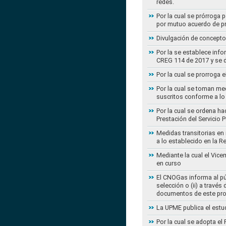
redes.
Por la cual se prórroga 
por mutuo acuerdo de pr
Divulgación de concepto
Por la se establece info
CREG 114 de 2017 y se d
Por la cual se prorroga 
Por la cual se toman med
suscritos conforme a lo
Por la cual se ordena ha
Prestación del Servicio
Medidas transitorias en
a lo establecido en la 
Mediante la cual el Vice
en curso
El CNOGas informa al púb
selección o (ii) a travé
documentos de este pr
La UPME publica el estu
Por la cual se adopta e