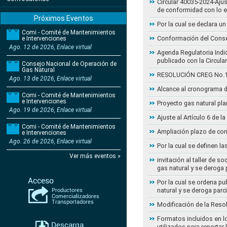
Circular 40035-2024-Aju
de conformidad con lo 
Próximos Eventos
Por la cual se declara 
Comi - Comité de Mantenimientos
Conformación del Conse
e Intervenciones
Ago. 12 de 2026, Enlace virtual
Agenda Regulatoria Indic
publicado con la Circula
Consejo Nacional de Operación de
Gas Natural
RESOLUCIÓN CREG No.102 
Ago. 13 de 2026, Enlace virtual
Alcance al cronograma d
Comi - Comité de Mantenimientos
e Intervenciones
Proyecto gas natural pla
Ago. 19 de 2026, Enlace virtual
Ajuste al Artículo 6 de 
Comi - Comité de Mantenimientos
Ampliación plazo de con
e Intervenciones
Ago. 26 de 2026, Enlace virtual
Por la cual se definen la
Ver más eventos »
invitación al taller de 
gas natural y se deroga
Por la cual se ordena pu
natural y se deroga par
Modificación de la Reso
Formatos incluidos en l
utilizados para reportar