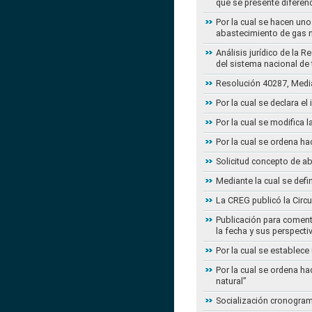
que se presente diferenc
Por la cual se hacen uno
abastecimiento de gas n
Análisis jurídico de la 
del sistema nacional de
Resolución 40287, Media
Por la cual se declara e
Por la cual se modifica
Por la cual se ordena ha
Solicitud concepto de a
Mediante la cual se defi
La CREG publicó la Circu
Publicación para coment
la fecha y sus perspecti
Por la cual se establece
Por la cual se ordena ha
natural”
Socialización cronogram