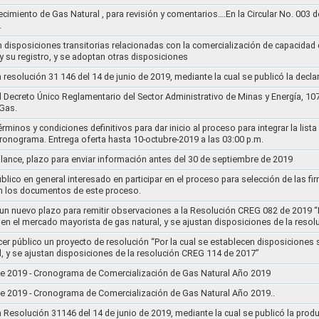
ecimiento de Gas Natural , para revisión y comentarios….En la Circular No. 003
…
n disposiciones transitorias relacionadas con la comercialización de capacidad d
y su registro, y se adoptan otras disposiciones
la resolución 31 146 del 14 de junio de 2019, mediante la cual se publicó la decl
el Decreto Único Reglamentario del Sector Administrativo de Minas y Energía, 1
Gas.
rminos y condiciones definitivos para dar inicio al proceso para integrar la lis
cronograma. Entrega oferta hasta 10-octubre-2019 a las 03:00 p.m.
alance, plazo para enviar información antes del 30 de septiembre de 2019
lico en general interesado en participar en el proceso para selección de las fi
n los documentos de este proceso.
e un nuevo plazo para remitir observaciones a la Resolución CREG 082 de 2019 “
 en el mercado mayorista de gas natural, y se ajustan disposiciones de la reso
cer público un proyecto de resolución “Por la cual se establecen disposiciones
l, y se ajustan disposiciones de la resolución CREG 114 de 2017”
8 de 2019 - Cronograma de Comercialización de Gas Natural Año 2019
8 de 2019 - Cronograma de Comercialización de Gas Natural Año 2019..
la Resolución 31146 del 14 de junio de 2019, mediante la cual se publicó la prod