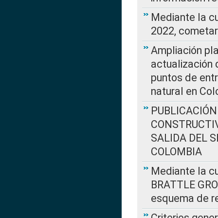
Mediante la c
2022, cometar
Ampliación pla
actualización 
puntos de entr
natural en Co
PUBLICACIÓN
CONSTRUCTIV
SALIDA DEL 
COLOMBIA
Mediante la cu
BRATTLE GROUP
esquema de re
Criterios gene