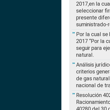
2017,en la cua
seleccionar fi
presente difer
suministrado-
Por la cual se
2017 “Por la 
seguir para ej
natural.
Análisis jurídi
criterios gene
de gas natura
nacional de tr
Resolución 402
Racionamient
40280 del 30 