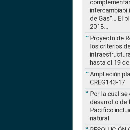
complementan 
intercambiabi
de Gas”….El p
2018…
Proyecto de R
los criterios d
infraestructur
hasta el 19 de
Ampliación pl
CREG143-17
Por la cual se
desarrollo de 
Pacífico inclu
natural
RESOLUCIÓN CR