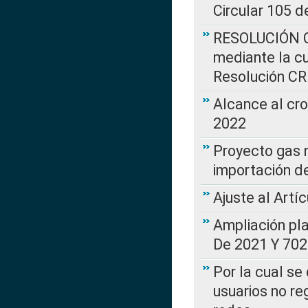
Circular 105 d
RESOLUCIÓN CR
mediante la cu
Resolución C
Alcance al cr
2022
Proyecto gas n
importación d
Ajuste al Artí
Ampliación pl
De 2021 Y 702
Por la cual se
usuarios no re