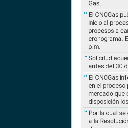
Gas.
El CNOGas publ
inicio al proce
procesos a car
cronograma. E
p.m.
Solicitud acue
antes del 30 
El CNOGas info
en el proceso 
mercado que en
disposición l
Por la cual se
a la Resolució