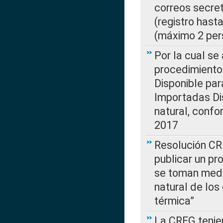
correos secre
(registro hast
(máximo 2 per
Por la cual s
procedimiento
Disponible par
Importadas Di
natural, confo
2017
Resolución CR
publicar un pr
se toman medi
natural de los
térmica”
La CREG tenien