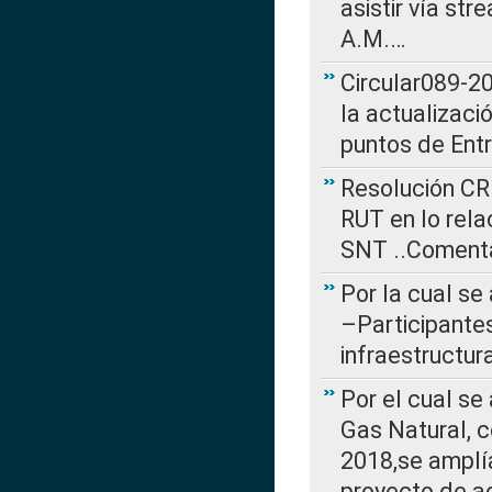
asistir vía st
A.M.…
Circular089-20
la actualizaci
puntos de Ent
Resolución CR
RUT en lo rel
SNT ..Comenta
Por la cual se
–Participantes
infraestructur
Por el cual se
Gas Natural, 
2018,se amplí
proyecto de ac