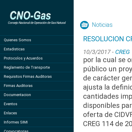
Noticias
RESOLUCION CR
Quienes Somos
Estadisticas
10/3/2017 -
CREG
por la cual se 
Protocolos y Acuerdos
público un pro
Reglamento de Transporte
de carácter gen
Requisitos Firmas Auditoras
ajusta la defin
Firmas Auditoras
cantidades im
Documentacion
disponibles par
Eventos
oferta de CIDVF
Enlaces
CREG 114 de 2
Informes SIMI
Convocatorias