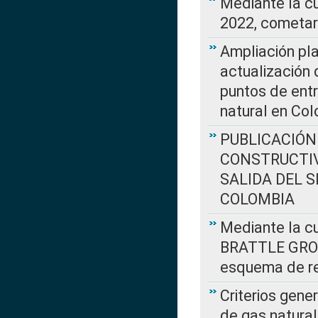
Mediante la c
2022, cometar
Ampliación pla
actualización 
puntos de entr
natural en Co
PUBLICACIÓN
CONSTRUCTIV
SALIDA DEL 
COLOMBIA
Mediante la cu
BRATTLE GROUP
esquema de re
Criterios gene
de gas natura