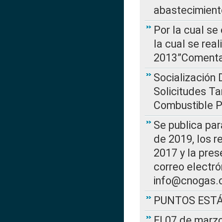
abastecimient
Por la cual se
la cual se rea
2013”Comentar
Socialización 
Solicitudes Ta
Combustible Po
Se publica par
de 2019, los r
2017 y la pres
correo electr
info@cnogas.
PUNTOS EST
El 07 de marzo