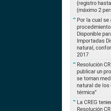
(registro hast
(máximo 2 per
Por la cual s
procedimiento
Disponible par
Importadas Di
natural, confo
2017
Resolución CR
publicar un pr
se toman medi
natural de los
térmica”
La CREG tenien
Resolución CR