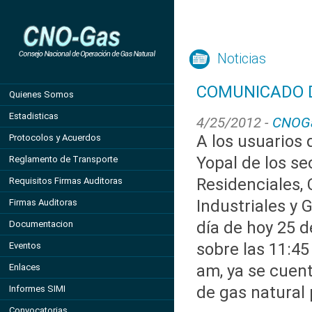
Noticias
COMUNICADO D
Quienes Somos
Estadisticas
4/25/2012 -
CNOG
A los usuarios 
Protocolos y Acuerdos
Yopal de los se
Reglamento de Transporte
Residenciales, 
Requisitos Firmas Auditoras
Industriales y G
Firmas Auditoras
día de hoy 25 d
Documentacion
sobre las 11:45
Eventos
am, ya se cuent
Enlaces
de gas natural 
Informes SIMI
Convocatorias