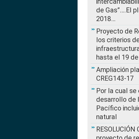
intercambiabi
de Gas”….El p
2018…
Proyecto de R
los criterios d
infraestructur
hasta el 19 de
Ampliación pl
CREG143-17
Por la cual se
desarrollo de 
Pacífico inclu
natural
RESOLUCIÓN CR
proyecto de re