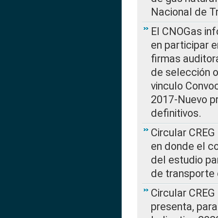
Nacional de T
El CNOGas info
en participar 
firmas auditor
de selección o
vinculo Convo
2017-Nuevo pr
definitivos.
Circular CREG 
en donde el co
del estudio p
de transporte 
Circular CREG
presenta, para