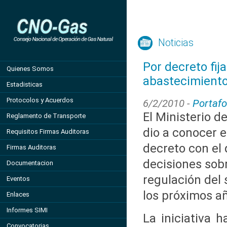
Noticias
Por decreto fij
Quienes Somos
abastecimiento
Estadisticas
Protocolos y Acuerdos
6/2/2010 -
Portafo
El Ministerio d
Reglamento de Transporte
dio a conocer e
Requisitos Firmas Auditoras
decreto con el
Firmas Auditoras
decisiones sobre
Documentacion
regulación del 
Eventos
los próximos a
Enlaces
Informes SIMI
La iniciativa h
Convocatorias