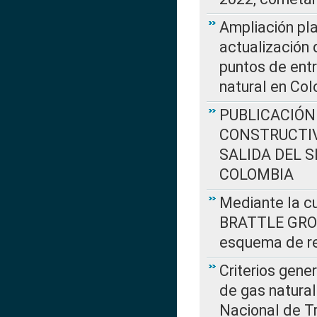
Ampliación pla
actualización 
puntos de entr
natural en Co
PUBLICACIÓN
CONSTRUCTIV
SALIDA DEL 
COLOMBIA
Mediante la cu
BRATTLE GROUP
esquema de re
Criterios gene
de gas natura
Nacional de T