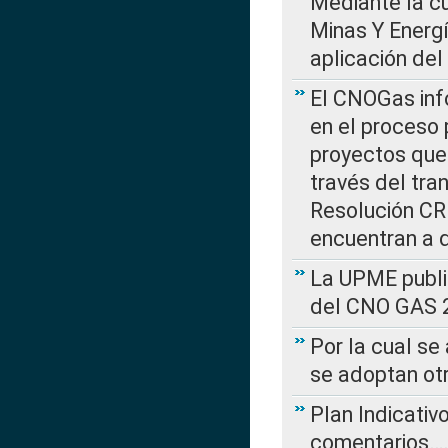
Mediante la cu
Minas Y Energ
aplicación del
El CNOGas info
en el proceso 
proyectos que 
través del tra
Resolución CRE
encuentran a 
La UPME public
del CNO GAS 2
Por la cual se
se adoptan ot
Plan Indicativ
comentarios….