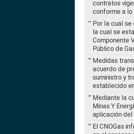
contratos vige
conforme a lo
Por la cual se
la cual se est
Componente Var
Público de Ga
Medidas transi
acuerdo de pre
suministro y t
establecido e
Mediante la cu
Minas Y Energ
aplicación del
El CNOGas info