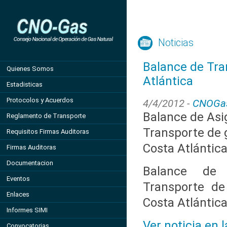
Noticias
Balance de Tra
Quienes Somos
Atlántica
Estadisticas
Protocolos y Acuerdos
4/4/2012 -
CNOGa
Balance de Asi
Reglamento de Transporte
Transporte de g
Requisitos Firmas Auditoras
Costa Atlántic
Firmas Auditoras
Documentacion
Balance de 
Eventos
Transporte de
Enlaces
Costa Atlántic
Informes SIMI
Ver noticia en 
Convocatorias