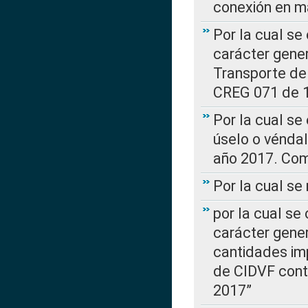
conexión en ma
Por la cual se
carácter gener
Transporte de
CREG 071 de 1
Por la cual se
úselo o véndal
año 2017. Com
Por la cual s
por la cual se
carácter genera
cantidades imp
de CIDVF conte
2017”