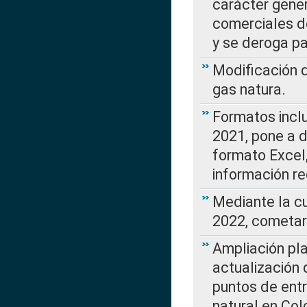
carácter gener
comerciales d
y se deroga p
Modificación 
gas natura.
Formatos incl
2021, pone a d
formato Excel,
información re
Mediante la c
2022, cometar
Ampliación pla
actualización 
puntos de entr
natural en Co