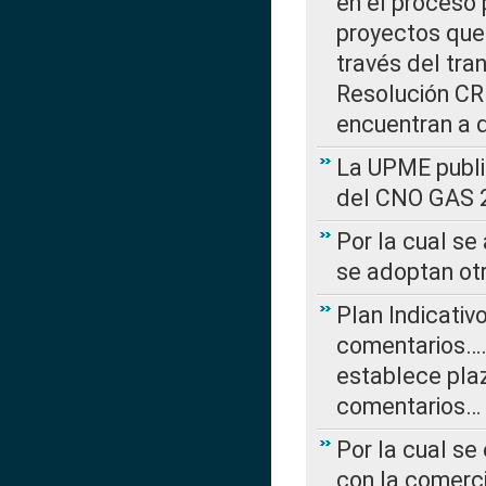
en el proceso 
proyectos que 
través del tra
Resolución CRE
encuentran a 
La UPME public
del CNO GAS 2
Por la cual se
se adoptan ot
Plan Indicativ
comentarios….
establece plaz
comentarios…
Por la cual se
con la comerci