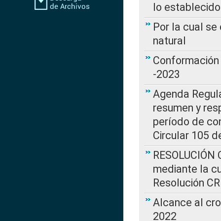
lo establecid
Por la cual s
natural
Conformación 
-2023
Agenda Regulat
resumen y resp
período de co
Circular 105 d
RESOLUCIÓN CR
mediante la cu
Resolución C
Alcance al cr
2022