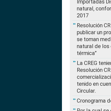
Importadas Di
natural, confo
2017
Resolución CR
publicar un pr
se toman medi
natural de los
térmica”
La CREG tenien
Resolución CR
comercializaci
tenido en cuen
Circular.
Cronograma de
Por la cual se