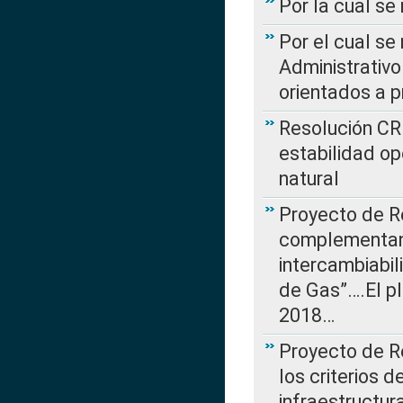
Por la cual se
Por el cual se
Administrativo
orientados a p
Resolución CR
estabilidad op
natural
Proyecto de R
complementan 
intercambiabi
de Gas”….El p
2018…
Proyecto de R
los criterios d
infraestructur