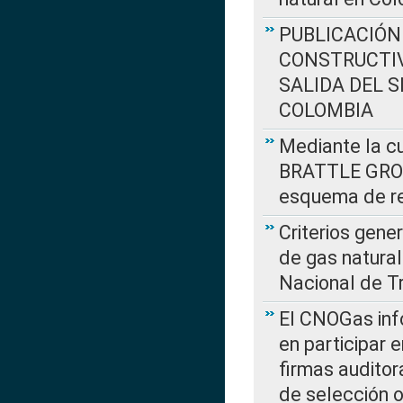
PUBLICACIÓN
CONSTRUCTIV
SALIDA DEL 
COLOMBIA
Mediante la cu
BRATTLE GROUP
esquema de re
Criterios gene
de gas natura
Nacional de T
El CNOGas info
en participar 
firmas auditor
de selección o