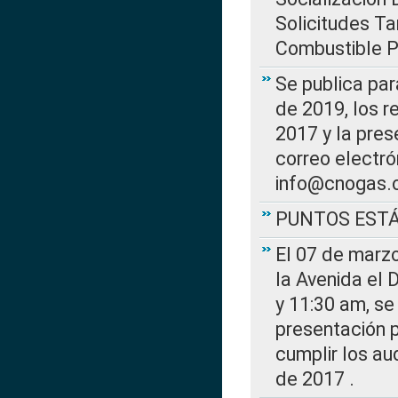
Solicitudes Ta
Combustible Po
Se publica par
de 2019, los r
2017 y la pres
correo electr
info@cnogas.
PUNTOS EST
El 07 de marzo
la Avenida el 
y 11:30 am, se 
presentación p
cumplir los au
de 2017 .