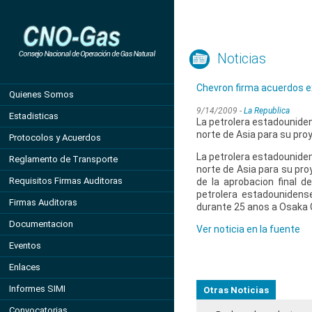
Noticias
Chevron firma acuerdos ex
Quienes Somos
9/14/2009 -
La Republica
Estadisticas
La petrolera estadounide
norte de Asia para su pr
Protocolos y Acuerdos
La petrolera estadounide
Reglamento de Transporte
norte de Asia para su pro
Requisitos Firmas Auditoras
de la aprobacion final 
petrolera estadounidens
Firmas Auditoras
durante 25 anos a Osaka G
Documentacion
Ver noticia en la fuente
Eventos
Enlaces
Informes SIMI
Otras Noticias
Convocatorias