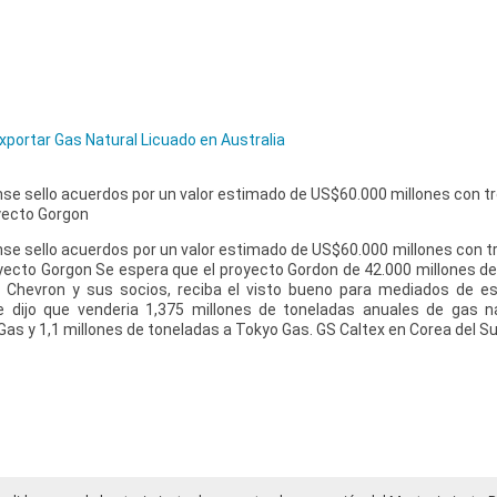
portar Gas Natural Licuado en Australia
nse sello acuerdos por un valor estimado de US$60.000 millones con 
oyecto Gorgon
nse sello acuerdos por un valor estimado de US$60.000 millones con 
yecto Gorgon Se espera que el proyecto Gordon de 42.000 millones de 
de Chevron y sus socios, reciba el visto bueno para mediados de e
e dijo que venderia 1,375 millones de toneladas anuales de gas na
as y 1,1 millones de toneladas a Tokyo Gas. GS Caltex en Corea del S