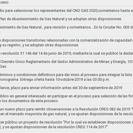
oceso
dio para seleccionar los representantes del CNO GAS 2020,comentarios hasta e
l Plan de Abastecimiento de Gas Natural y se adoptan otras disposiciones
ecimiento de Gas Natural , para revisión y comentarios….En la Circular No. 003
…
n disposiciones transitorias relacionadas con la comercialización de capacidad d
y su registro, y se adoptan otras disposiciones
la resolución 31 146 del 14 de junio de 2019, mediante la cual se publicó la decl
el Decreto Único Reglamentario del Sector Administrativo de Minas y Energía, 1
Gas.
rminos y condiciones definitivos para dar inicio al proceso para integrar la lis
cronograma. Entrega oferta hasta 10-octubre-2019 a las 03:00 p.m.
alance, plazo para enviar información antes del 30 de septiembre de 2019
lico en general interesado en participar en el proceso para selección de las fi
n los documentos de este proceso.
e un nuevo plazo para remitir observaciones a la Resolución CREG 082 de 2019 “
 en el mercado mayorista de gas natural, y se ajustan disposiciones de la reso
cer público un proyecto de resolución “Por la cual se establecen disposiciones
l, y se ajustan disposiciones de la resolución CREG 114 de 2017”