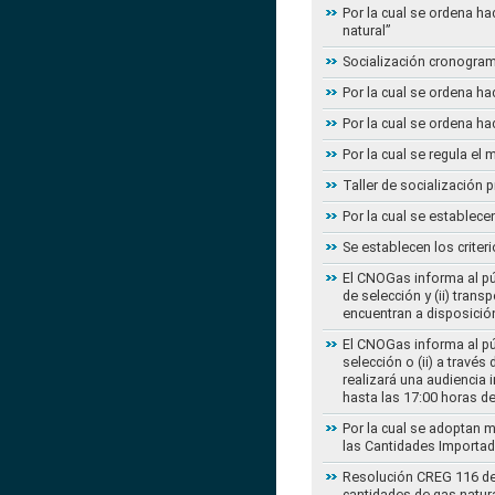
Por la cual se ordena ha
natural”
Socialización cronogram
Por la cual se ordena ha
Por la cual se ordena ha
Por la cual se regula e
Taller de socialización
Por la cual se establec
Se establecen los criter
El CNOGas informa al púb
de selección y (ii) tra
encuentran a disposición
El CNOGas informa al púb
selección o (ii) a travé
realizará una audiencia 
hasta las 17:00 horas d
Por la cual se adoptan 
las Cantidades Importad
Resolución CREG 116 de 2
cantidades de gas natur