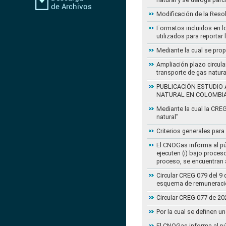
Modificación de la Reso
Formatos incluidos en l
utilizados para reportar
Mediante la cual se pro
Ampliación plazo circula
transporte de gas natur
PUBLICACIÓN ESTUDIO 
NATURAL EN COLOMBI
Mediante la cual la CRE
natural"
Criterios generales para
El CNOGas informa al púb
ejecuten (i) bajo proce
proceso, se encuentran a
Circular CREG 079 del 9 
esquema de remuneració
Circular CREG 077 de 20
Por la cual se definen u
El CNOGas informa al púb