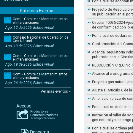
Por la cual se adoptan 
Proyecto de Resolución- 
Próximos Eventos
su publicación en el por
Comi - Comité de Mantenimientos
Circular 40035-2024-Aju
e Intervenciones
de conformidad con lo 
Ago. 12 de 2026, Enlace virtual
Por la cual se declara 
Consejo Nacional de Operación de
Gas Natural
Conformación del Conse
Ago. 13 de 2026, Enlace virtual
Agenda Regulatoria Indic
Comi - Comité de Mantenimientos
publicado con la Circula
e Intervenciones
Ago. 19 de 2026, Enlace virtual
RESOLUCIÓN CREG No.102 
Alcance al cronograma d
Comi - Comité de Mantenimientos
e Intervenciones
Proyecto gas natural pla
Ago. 26 de 2026, Enlace virtual
Ajuste al Artículo 6 de 
Ver más eventos »
Ampliación plazo de con
Por la cual se definen la
invitación al taller de 
gas natural y se deroga
Por la cual se ordena pu
natural y se deroga par