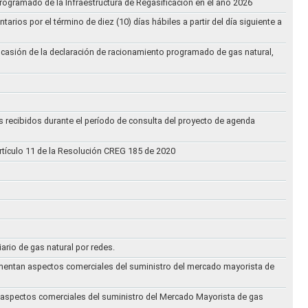
rogramado de la Infraestructura de Regasificación en el año 2026
ios por el término de diez (10) días hábiles a partir del día siguiente a
ocasión de la declaración de racionamiento programado de gas natural,
s recibidos durante el período de consulta del proyecto de agenda
rtículo 11 de la Resolución CREG 185 de 2020
iario de gas natural por redes.
eglamentan aspectos comerciales del suministro del mercado mayorista de
an aspectos comerciales del suministro del Mercado Mayorista de gas