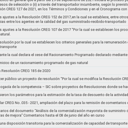
cesos de selección o (ii) a través del transportador incumbente, según lo previs
ución CREG 127 de 2021, en los Términos y Condiciones y en el Cronograma con 
s ajustes a la Resolución CREG 152 de 2017,en la cual se establece, entre otros
ias entre los agentes en la calidad del gas suministrado-recibido-transportado
s ajustes a la Resolución CREG 107 de 2017 “Por la cual se establecen los pro
atural.
Resolución por la cual se establecen los criterios generales para la remuneración
 transporte
nte la cual declara el cese del Racionamiento Programado declarado mediante
l inicico de un racionamiento programado de gas natural
 la Resolución CREG 185 de 2020
cer público un proyecto de resolución “Por la cual se modifica la Resolución C
bogacía de la competencia – SIC sobre proyectos de Resoluciones donde se h
nieron los parámetros para la estimación de la tasa de descuento de la actividad
lar CREG No..035 - 2021, ampliación del plazo para la remisión de comentarios d
arios del documento “Análisis de la comercialización mayorista de suministro 
vas de mejora” Comentarios hasta el 08 de junio del año en curso
 una disposición transitoria para la comercialización de capacidad de transporte