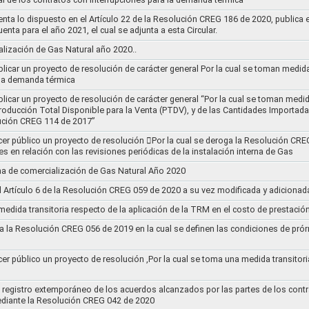
nta lo dispuesto en el Artículo 22 de la Resolución CREG 186 de 2020, publica
uenta para el año 2021, el cual se adjunta a esta Circular.
ización de Gas Natural año 2020..
blicar un proyecto de resolución de carácter general Por la cual se toman medid
 la demanda térmica
ublicar un proyecto de resolución de carácter general “Por la cual se toman me
roducción Total Disponible para la Venta (PTDV), y de las Cantidades Importada
ución CREG 114 de 2017”
acer público un proyecto de resolución 􀂴Por la cual se deroga la Resolución C
es en relación con las revisiones periódicas de la instalación interna de Gas
a de comercialización de Gas Natural Año 2020
el Artículo 6 de la Resolución CREG 059 de 2020 a su vez modificada y adiciona
medida transitoria respecto de la aplicación de la TRM en el costo de prestació
a la Resolución CREG 056 de 2019 en la cual se definen las condiciones de prórr
cer público un proyecto de resolución ,Por la cual se toma una medida transitori
el registro extemporáneo de los acuerdos alcanzados por las partes de los cont
ediante la Resolución CREG 042 de 2020