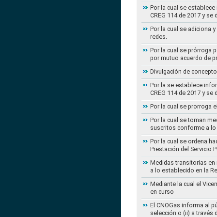
Por la cual se establece
CREG 114 de 2017 y se d
Por la cual se adiciona 
redes.
Por la cual se prórroga 
por mutuo acuerdo de pr
Divulgación de concepto
Por la se establece info
CREG 114 de 2017 y se d
Por la cual se prorroga 
Por la cual se toman med
suscritos conforme a lo
Por la cual se ordena ha
Prestación del Servicio
Medidas transitorias en
a lo establecido en la 
Mediante la cual el Vice
en curso
El CNOGas informa al púb
selección o (ii) a travé