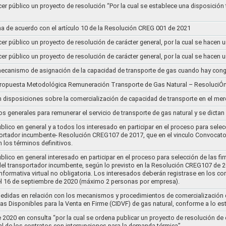
cer público un proyecto de resolución “Por la cual se establece una disposición 
a de acuerdo con el artículo 10 de la Resolución CREG 001 de 2021
cer público un proyecto de resolución de carácter general, por la cual se hace
cer público un proyecto de resolución de carácter general, por la cual se hace
l mecanismo de asignación de la capacidad de transporte de gas cuando hay cong
 propuesta Metodológica Remuneración Transporte de Gas Natural – ResoluciÓ
en disposiciones sobre la comercialización de capacidad de transporte en el me
ios generales para remunerar el servicio de transporte de gas natural y se dicta
lico en general y a todos los interesado en participar en el proceso para selec
nsportador incumbente- Resolución CREG107 de 2017, que en el vinculo Convoca
 los términos definitivos.
lico en general interesado en participar en el proceso para selección de las fi
s del transportador incumbente, según lo previsto en la Resolución CREG107 de 20
informativa virtual no obligatoria. Los interesados deberán registrase en los 
el 16 de septiembre de 2020 (máximo 2 personas por empresa).
medidas en relación con los mecanismos y procedimientos de comercialización d
as Disponibles para la Venta en Firme (CIDVF) de gas natural, conforme a lo e
020 en consulta “por la cual se ordena publicar un proyecto de resolución de c
al de los contratos con interrupciones para la demanda térmica”