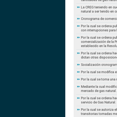
La CREG teniendo en cue
natural a ser tenido en c
Cronograma de comercial
Por la cual se ordena pu
con interrupciones para
Por la cual se ordena p
comercialización de la P
establecido en la Resol
Por la cual se ordena h
dictan otras disposicion
Socialización cronogram
Por la cual se modifica 
Por la cual se toma una 
Mediante la cual modific
mercado de gas natural.
Por la cual se ordena ha
servicio de Gas Natural.
Por la cual se autoriza 
transitorias tomadas m