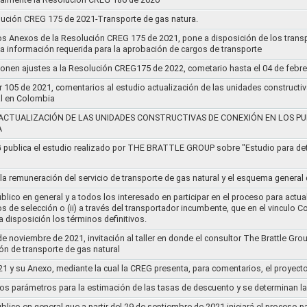
lución CREG 175 de 2021-Transporte de gas natura.
os Anexos de la Resolución CREG 175 de 2021, pone a disposición de los transp
 la información requerida para la aprobación de cargos de transporte
ponen ajustes a la Resolución CREG175 de 2022, cometario hasta el 04 de febr
r 105 de 2021, comentarios al estudio actualización de las unidades constructi
al en Colombia
ACTUALIZACIÓN DE LAS UNIDADES CONSTRUCTIVAS DE CONEXIÓN EN LOS PU
A
G publica el estudio realizado por THE BRATTLE GROUP sobre "Estudio para d
 la remuneración del servicio de transporte de gas natural y el esquema genera
lico en general y a todos los interesado en participar en el proceso para actual
sos de selección o (ii) a través del transportador incumbente, que en el vincu
 disposición los términos definitivos.
de noviembre de 2021, invitación al taller en donde el consultor The Brattle Gr
n de transporte de gas natural
21 y su Anexo, mediante la cual la CREG presenta, para comentarios, el proyect
nos parámetros para la estimación de las tasas de descuento y se determinan la
lico en general que a partir del 29 de septiembre de 2021 iniciará el proceso pa