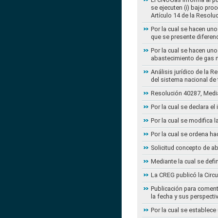
se ejecuten (i) bajo pro
Artículo 14 de la Resol
Por la cual se hacen uno
que se presente diferenc
Por la cual se hacen uno
abastecimiento de gas n
Análisis jurídico de la 
del sistema nacional de
Resolución 40287, Media
Por la cual se declara e
Por la cual se modifica
Por la cual se ordena ha
Solicitud concepto de a
Mediante la cual se defi
La CREG publicó la Circu
Publicación para coment
la fecha y sus perspecti
Por la cual se establece