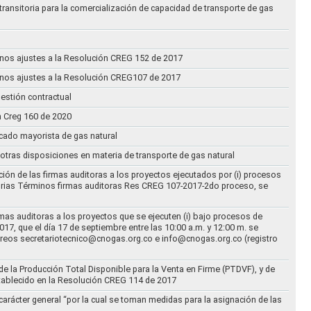
transitoria para la comercialización de capacidad de transporte de gas
n unos ajustes a la Resolución CREG 152 de 2017
n unos ajustes a la Resolución CREG107 de 2017
estión contractual
n Creg 160 de 2020
rcado mayorista de gas natural
n otras disposiciones en materia de transporte de gas natural
ción de las firmas auditoras a los proyectos ejecutados por (i) procesos
torias Términos firmas auditoras Res CREG 107-2017-2do proceso, se
rmas auditoras a los proyectos que se ejecuten (i) bajo procesos de
17, que el día 17 de septiembre entre las 10:00 a.m. y 12:00 m. se
correos secretariotecnico@cnogas.org.co e info@cnogas.org.co (registro
e la Producción Total Disponible para la Venta en Firme (PTDVF), y de
stablecido en la Resolución CREG 114 de 2017
arácter general “por la cual se toman medidas para la asignación de las