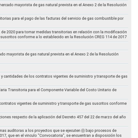
 mercado mayorista de gas natural prevista en el Anexo 2 de la Resolución
torias para el pago de las facturas del servicio de gas combustible por
2 de 2020 para tomar medidas transitorias en relación con la modificación
s suscritos conforme a lo establecido en la Resolución CREG 114 de 2017
cado mayorista de gas natural prevista en el Anexo 2 de la Resolución
 y cantidades de los contratos vigentes de suministro y transporte de gas
ifaria Transitoria para el Componente Variable del Costo Unitario de
 contratos vigentes de suministro y transporte de gas suscritos conforme
ciones respecto de la aplicación del Decreto 457 del 22 de marzo del año
rmas auditoras a los proyectos que se ejecuten (i) bajo procesos de
017, que en el vinculo "Convocatoria", se encuentran a disposición los