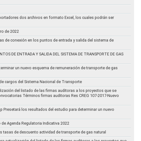
ortadores dos archivos en formato Excel, los cuales podrán ser
ero de 2022
vas de conexión en los puntos de entrada y salida del sistema de
NTOS DE ENTRADA Y SALIDA DEL SISTEMA DE TRANSPORTE DE GAS
eterminar un nuevo esquema de remuneración de transporte de gas
l de cargos del Sistema Nacional de Transporte
ización del listado de las firmas auditoras a los proyectos que se
lo Convocatorias Términos firmas auditoras Res CREG 107-2017-Nuevo
oup Presetará los resultados del estudio para determinar un nuevo
o de Agenda Regulatoria Indicativa 2022
s tasas de descuento actividad de transporte de gas natural
ra actualización del listado de las firmas auditoras a los proyectos que