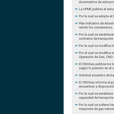
documentos de este pr
La UPME publica el estu
Por la cual se adopta e
Plan Indicativo de Abast
remitir los comentarios
Por la cual se establece
contratos de transporte 
Por la cual se modifica 
Por el cual se modifica 
Operación de Gas, CNO 
El CNOGas publica los té
según lo previsto en el 
Solicitud acuerdos de b
El CNOGas informa al púb
encuentran a disposició
Por la cual se establec
capacidad de transporte
Por la cual se ordena ha
mayorista de gas natura