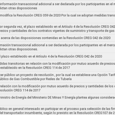
 información transaccional adicional a ser declarada por los participantes en el
ictan otras disposiciones
y modifica la Resolución CREG 059 de 2020 Por la cual se adoptan medidas transi
por segunda vez, el plazo establecido en el Artículo 4 de la Resolución CREG 04
ecios y cantidades de los contratos vigentes de suministro y transporte de ga
 acerca de las disposiciones contenidas en la Resolución CREG 042 de 2020
rmación transaccional adicional a ser declarada por los participantes en el mer
ictan otras disposiciones.
el plazo establecido en el Artículo 4 de la Resolución CREG 042 de 2020
idas transitorias en relación con la modificación por mutuo acuerdo de precios
 establecido en la Resolución CREG 114 de 2017
cer público un proyecto de resolución , por la cual se establece una Opción Tar
 Público de Gas Combustible por Redes de Tubería
 relación con la modificación por mutuo acuerdo de precios y cantidades de los
Resolución CREG 114 de 2017
ministro de Energía del Ministerio DE Minas Y Energía plantea algunas considera
lico en general interesado en participar en el proceso para selección de las fi
s del transportador incumbente, según lo previsto en la Resolución CREG107 de 2