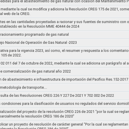
medidas para el abastecimiento de gas natural con ocasión del Mantenimiento P
mediante la cual se modifica y adiciona la Resolución CREG 175 de 2021, comentar
tal web de la CREG.
stes en las cantidades proyectadas a racionar y sus fuentes de suministro con 
establecido en la Resolución MME 40444 de 2024
un racionamiento programado de gas natural
jo Nacional de Operación de Gas Natural -2023
ativa para la vigencia 2023, así como, el resumen y respuesta a los comentario
r 105 de 2022.
011 del 7 de octubre de 2022, mediante la cual se adiciona un parágrafo al a
e comercialización de gas natural año 2022
n de abastecimiento e infraestructura de importación del Pacifico Res.152-2017
la metodología de transporte….
sulta de las Resoluciones CREG 226 Y 227 De 2021 Y 702 002 De 2022
s condiciones para la clasificación de usuarios no regulados del servicio domicil
socialización del proyecto de la resolución CREG 226 de 2021 “por la cual se r
 parcialmente la resolución CREG 186 de 2020”
blicar un proyecto de resolución de carácter general “Por la cual se reglament
cialmente la Resolución CREG 186 de 2020”