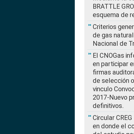
BRATTLE GROUP
esquema de re
Criterios gene
de gas natura
Nacional de T
El CNOGas info
en participar 
firmas auditor
de selección o
vinculo Convo
2017-Nuevo pr
definitivos.
Circular CREG 
en donde el co