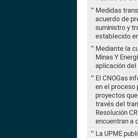
Medidas transi
acuerdo de pre
suministro y t
establecido e
Mediante la cu
Minas Y Energ
aplicación del
El CNOGas info
en el proceso 
proyectos que 
través del tra
Resolución CRE
encuentran a 
La UPME public