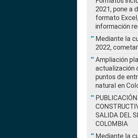
Formatos incl
2021, pone a d
formato Excel,
información re
Mediante la c
2022, cometar
Ampliación pla
actualización 
puntos de entr
natural en Co
PUBLICACIÓN
CONSTRUCTIV
SALIDA DEL 
COLOMBIA
Mediante la cu