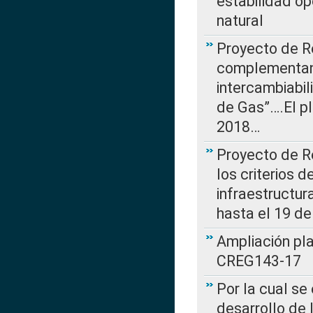
estabilidad op
natural
Proyecto de R
complementan 
intercambiabi
de Gas”….El p
2018…
Proyecto de R
los criterios d
infraestructur
hasta el 19 de
Ampliación pl
CREG143-17
Por la cual se
desarrollo de 