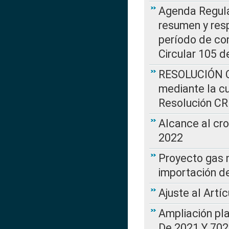
Agenda Regulat
resumen y resp
período de co
Circular 105 d
RESOLUCIÓN CR
mediante la cu
Resolución C
Alcance al cr
2022
Proyecto gas n
importación d
Ajuste al Artí
Ampliación pl
De 2021 Y 702