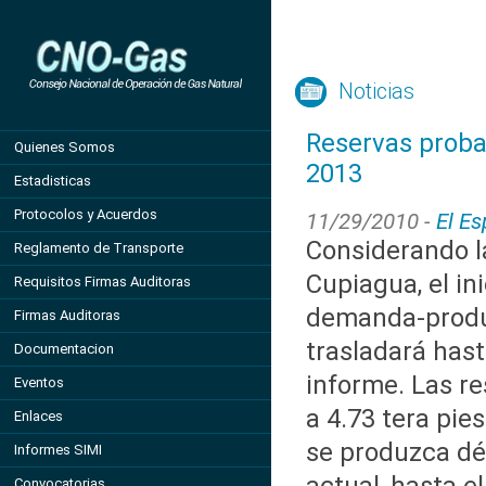
Noticias
Reservas probad
Quienes Somos
2013
Estadisticas
Protocolos y Acuerdos
11/29/2010 -
El E
Considerando l
Reglamento de Transporte
Cupiagua, el ini
Requisitos Firmas Auditoras
demanda-produ
Firmas Auditoras
trasladará hast
Documentacion
informe. Las r
Eventos
a 4.73 tera pie
Enlaces
se produzca déf
Informes SIMI
Convocatorias