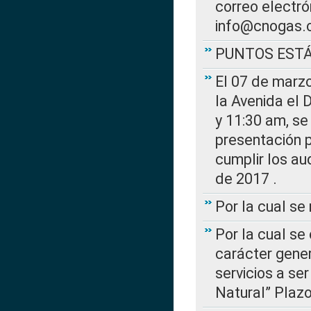
correo electr
info@cnogas.
PUNTOS EST
El 07 de marzo
la Avenida el 
y 11:30 am, se 
presentación p
cumplir los au
de 2017 .
Por la cual s
Por la cual se
carácter gener
servicios a se
Natural” Plaz