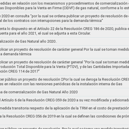
medidas en relación con los mecanismos y procedimientos de comercialización d
as Disponibles para la Venta en Firme (CIDVF) de gas natural, conforme a lo e
020 en consulta “por la cual se ordena publicar un proyecto de resolución de c
al de los contratos con interrupciones para la demanda térmica”
nta lo dispuesto en el Artículo 22 de la Resolución CREG 186 de 2020, publica
uenta para el año 2021, el cual se adjunta a esta Circular.
ización de Gas Natural año 2020..
blicar un proyecto de resolución de carácter general Por la cual se toman medid
 la demanda térmica
ublicar un proyecto de resolución de carácter general “Por la cual se toman me
roducción Total Disponible para la Venta (PTDV), y de las Cantidades Importada
ución CREG 114 de 2017”
acer público un proyecto de resolución 􀂴Por la cual se deroga la Resolución C
es en relación con las revisiones periódicas de la instalación interna de Gas
a de comercialización de Gas Natural Año 2020
el Artículo 6 de la Resolución CREG 059 de 2020 a su vez modificada y adiciona
medida transitoria respecto de la aplicación de la TRM en el costo de prestació
a la Resolución CREG 056 de 2019 en la cual se definen las condiciones de prórr
cer público un proyecto de resolución ,Por la cual se toma una medida transitori