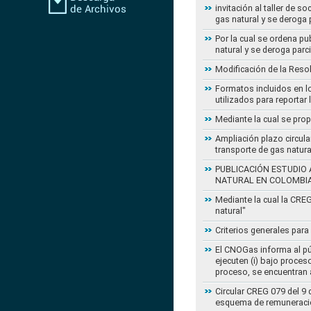
invitación al taller de 
gas natural y se deroga
Por la cual se ordena pu
natural y se deroga par
Modificación de la Reso
Formatos incluidos en l
utilizados para reportar
Mediante la cual se pro
Ampliación plazo circula
transporte de gas natur
PUBLICACIÓN ESTUDIO 
NATURAL EN COLOMBI
Mediante la cual la CRE
natural"
Criterios generales para
El CNOGas informa al púb
ejecuten (i) bajo proce
proceso, se encuentran a
Circular CREG 079 del 9 
esquema de remuneració