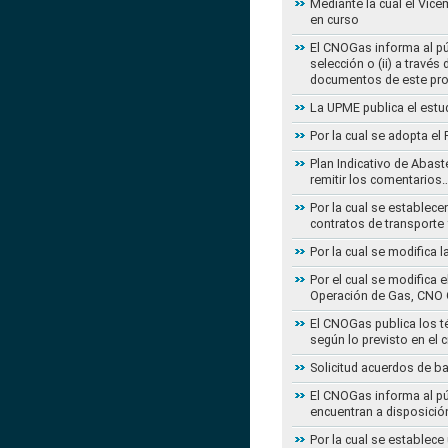
Mediante la cual el Vice
en curso
El CNOGas informa al púb
selección o (ii) a travé
documentos de este pr
La UPME publica el estu
Por la cual se adopta e
Plan Indicativo de Abast
remitir los comentarios
Por la cual se establece
contratos de transporte 
Por la cual se modifica 
Por el cual se modifica 
Operación de Gas, CNO 
El CNOGas publica los té
según lo previsto en el 
Solicitud acuerdos de b
El CNOGas informa al púb
encuentran a disposició
Por la cual se establec