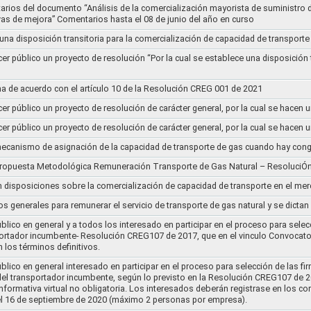
arios del documento “Análisis de la comercialización mayorista de suministro 
vas de mejora” Comentarios hasta el 08 de junio del año en curso
 una disposición transitoria para la comercialización de capacidad de transporte
cer público un proyecto de resolución “Por la cual se establece una disposición 
a de acuerdo con el artículo 10 de la Resolución CREG 001 de 2021
cer público un proyecto de resolución de carácter general, por la cual se hace
cer público un proyecto de resolución de carácter general, por la cual se hace
l mecanismo de asignación de la capacidad de transporte de gas cuando hay cong
 propuesta Metodológica Remuneración Transporte de Gas Natural – ResoluciÓ
en disposiciones sobre la comercialización de capacidad de transporte en el me
ios generales para remunerar el servicio de transporte de gas natural y se dicta
lico en general y a todos los interesado en participar en el proceso para selec
nsportador incumbente- Resolución CREG107 de 2017, que en el vinculo Convoca
 los términos definitivos.
lico en general interesado en participar en el proceso para selección de las fi
s del transportador incumbente, según lo previsto en la Resolución CREG107 de 20
informativa virtual no obligatoria. Los interesados deberán registrase en los 
el 16 de septiembre de 2020 (máximo 2 personas por empresa).