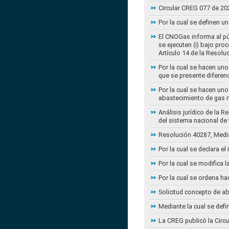
Circular CREG 077 de 20
Por la cual se definen u
El CNOGas informa al púb
se ejecuten (i) bajo pro
Artículo 14 de la Resol
Por la cual se hacen uno
que se presente diferenc
Por la cual se hacen uno
abastecimiento de gas n
Análisis jurídico de la 
del sistema nacional de
Resolución 40287, Media
Por la cual se declara e
Por la cual se modifica
Por la cual se ordena ha
Solicitud concepto de a
Mediante la cual se defi
La CREG publicó la Circu