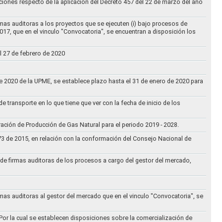
ciones respecto de la aplicación del Decreto 457 del 22 de marzo del año
rmas auditoras a los proyectos que se ejecuten (i) bajo procesos de
017, que en el vinculo "Convocatoria", se encuentran a disposición los
l 27 de febrero de 2020
 de 2020 de la UPME, se establece plazo hasta el 31 de enero de 2020 para
e transporte en lo que tiene que ver con la fecha de inicio de los
aración de Producción de Gas Natural para el periodo 2019 - 2028.
073 de 2015, en relación con la conformación del Consejo Nacional de
ta de firmas auditoras de los procesos a cargo del gestor del mercado,
rmas auditoras al gestor del mercado que en el vinculo "Convocatoria", se
Por la cual se establecen disposiciones sobre la comercialización de