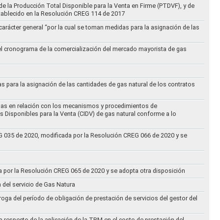
e la Producción Total Disponible para la Venta en Firme (PTDVF), y de
stablecido en la Resolución CREG 114 de 2017
arácter general “por la cual se toman medidas para la asignación de las
 el cronograma de la comercialización del mercado mayorista de gas
as para la asignación de las cantidades de gas natural de los contratos
didas en relación con los mecanismos y procedimientos de
s Disponibles para la Venta (CIDV) de gas natural conforme a lo
REG 035 de 2020, modificada por la Resolución CREG 066 de 2020 y se
da por la Resolución CREG 065 de 2020 y se adopta otra disposición
n del servicio de Gas Natura
oga del período de obligación de prestación de servicios del gestor del
a respecto de la aplicación de la TRM en el costo de prestación del