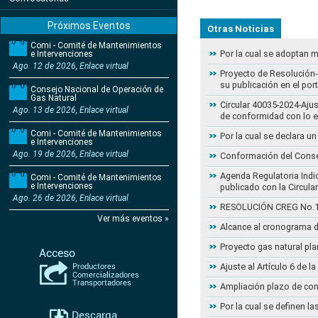
Próximos Eventos
Otras Noticias
Comi - Comité de Mantenimientos
Por la cual se adoptan 
e Intervenciones
Ago. 12 de 2026, Enlace virtual
Proyecto de Resolución- 
su publicación en el por
Consejo Nacional de Operación de
Gas Natural
Circular 40035-2024-Aju
Ago. 13 de 2026, Enlace virtual
de conformidad con lo 
Comi - Comité de Mantenimientos
Por la cual se declara 
e Intervenciones
Ago. 19 de 2026, Enlace virtual
Conformación del Conse
Agenda Regulatoria Indic
Comi - Comité de Mantenimientos
e Intervenciones
publicado con la Circula
Ago. 26 de 2026, Enlace virtual
RESOLUCIÓN CREG No.102 
Ver más eventos »
Alcance al cronograma d
Proyecto gas natural pla
Ajuste al Artículo 6 de 
Ampliación plazo de con
Por la cual se definen la