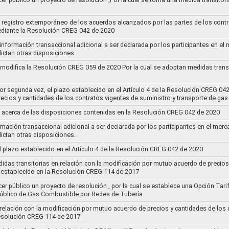
el registro extemporáneo de los acuerdos alcanzados por las partes de los cont
ediante la Resolución CREG 042 de 2020
 información transaccional adicional a ser declarada por los participantes en el
ictan otras disposiciones
y modifica la Resolución CREG 059 de 2020 Por la cual se adoptan medidas transi
por segunda vez, el plazo establecido en el Artículo 4 de la Resolución CREG 04
ecios y cantidades de los contratos vigentes de suministro y transporte de ga
 acerca de las disposiciones contenidas en la Resolución CREG 042 de 2020
rmación transaccional adicional a ser declarada por los participantes en el mer
ictan otras disposiciones.
el plazo establecido en el Artículo 4 de la Resolución CREG 042 de 2020
idas transitorias en relación con la modificación por mutuo acuerdo de precios
 establecido en la Resolución CREG 114 de 2017
cer público un proyecto de resolución , por la cual se establece una Opción Tar
 Público de Gas Combustible por Redes de Tubería
 relación con la modificación por mutuo acuerdo de precios y cantidades de los
Resolución CREG 114 de 2017