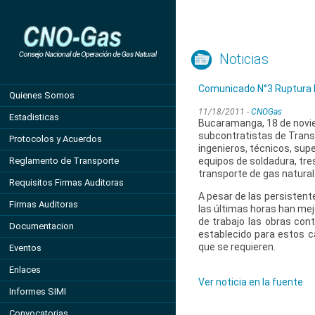
Noticias
Comunicado N°3 Ruptura Mar
Quienes Somos
11/18/2011 -
CNOGas
Estadisticas
Bucaramanga, 18 de novie
subcontratistas de Trans
Protocolos y Acuerdos
ingenieros, técnicos, sup
Reglamento de Transporte
equipos de soldadura, tres
transporte de gas natural
Requisitos Firmas Auditoras
A pesar de las persistente
Firmas Auditoras
las últimas horas han mej
de trabajo las obras con
Documentacion
establecido para estos ca
que se requieren.
Eventos
Enlaces
Ver noticia en la fuente
Informes SIMI
Convocatorias