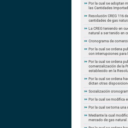
Por la cual se adoptan 
las Cantidades Importad
Resolución CREG 116 de 2
cantidades de gas natur
La CREG teniendo en cue
natural a ser tenido en c
Cronograma de comercial
Por la cual se ordena pu
con interrupciones para
Por la cual se ordena p
comercialización de la P
establecido en la Resol
Por la cual se ordena h
dictan otras disposicion
Socialización cronogram
Por la cual se modifica 
Por la cual se toma una 
Mediante la cual modific
mercado de gas natural.
Por la cual se ordena ha