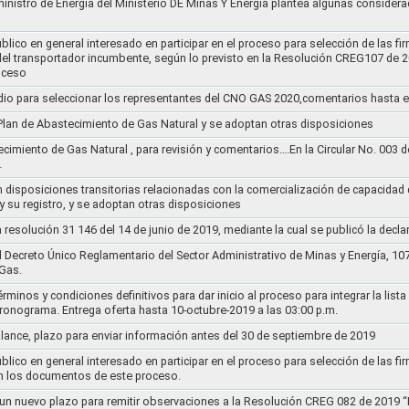
ministro de Energía del Ministerio DE Minas Y Energía plantea algunas considera
lico en general interesado en participar en el proceso para selección de las fi
s del transportador incumbente, según lo previsto en la Resolución CREG107 de 2
oceso
dio para seleccionar los representantes del CNO GAS 2020,comentarios hasta e
l Plan de Abastecimiento de Gas Natural y se adoptan otras disposiciones
ecimiento de Gas Natural , para revisión y comentarios….En la Circular No. 003
…
n disposiciones transitorias relacionadas con la comercialización de capacidad d
y su registro, y se adoptan otras disposiciones
la resolución 31 146 del 14 de junio de 2019, mediante la cual se publicó la decl
el Decreto Único Reglamentario del Sector Administrativo de Minas y Energía, 1
Gas.
rminos y condiciones definitivos para dar inicio al proceso para integrar la lis
cronograma. Entrega oferta hasta 10-octubre-2019 a las 03:00 p.m.
alance, plazo para enviar información antes del 30 de septiembre de 2019
lico en general interesado en participar en el proceso para selección de las fi
n los documentos de este proceso.
e un nuevo plazo para remitir observaciones a la Resolución CREG 082 de 2019 “