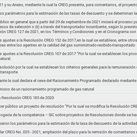
21 y su Anexo, mediante la cual la CREG presenta, para comentarios, el proyect
nos parámetros para la estimación de las tasas de descuento y se determinan la
lico en general que a partir del 29 de septiembre de 2021 iniciará el proceso pa
cesos de selección o (ii) a través del transportador incumbente, según lo previs
ución CREG 127 de 2021, en los Términos y Condiciones y en el Cronograma con 
s ajustes a la Resolución CREG 152 de 2017,en la cual se establece, entre otros
ias entre los agentes en la calidad del gas suministrado-recibido-transportado
s ajustes a la Resolución CREG 107 de 2017 “Por la cual se establecen los pro
atural.
Resolución por la cual se establecen los criterios generales para la remuneración
 transporte
nte la cual declara el cese del Racionamiento Programado declarado mediante
l inicico de un racionamiento programado de gas natural
 la Resolución CREG 185 de 2020
cer público un proyecto de resolución “Por la cual se modifica la Resolución C
bogacía de la competencia – SIC sobre proyectos de Resoluciones donde se h
nieron los parámetros para la estimación de la tasa de descuento de la actividad
lar CREG No..035 - 2021, ampliación del plazo para la remisión de comentarios d