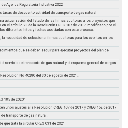
o de Agenda Regulatoria Indicativa 2022
s tasas de descuento actividad de transporte de gas natural
ra actualización del listado de las firmas auditoras a los proyectos que
to en el artículo 23 de la Resolución CREG 107 de 2017, modificado por el
los diferentes hitos y fechas asociadas con este proceso.
, la necesidad de seleccionar firmas auditoras para los eventos en los
cedimientos que se deben seguir para ejecutar proyectos del plan de
 del servicio de transporte de gas natural y el esquema general de cargos
 Resolución No 40280 del 30 de agosto de 2021..
REG 185 de 2020”
acen unos ajustes a la Resolución CREG 107 de 2017 y CREG 152 de 2017
 de transporte de gas natural.
e que trata la circular CREG 031 de 2021