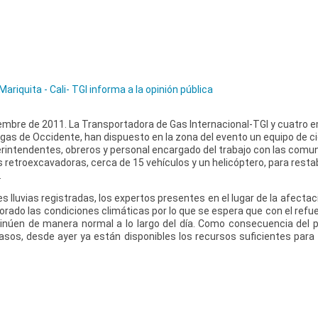
iquita - Cali- TGI informa a la opinión pública
mbre de 2011. La Transportadora de Gas Internacional-TGI y cuatro
gas de Occidente, han dispuesto en la zona del evento un equipo de c
erintendentes, obreros y personal encargado del trabajo con las comun
 retroexcavadoras, cerca de 15 vehículos y un helicóptero, para restab
.
s lluvias registradas, los expertos presentes en el lugar de la afectac
orado las condiciones climáticas por lo que se espera que con el refue
tinúen de manera normal a lo largo del día. Como consecuencia del 
sos, desde ayer ya están disponibles los recursos suficientes para r