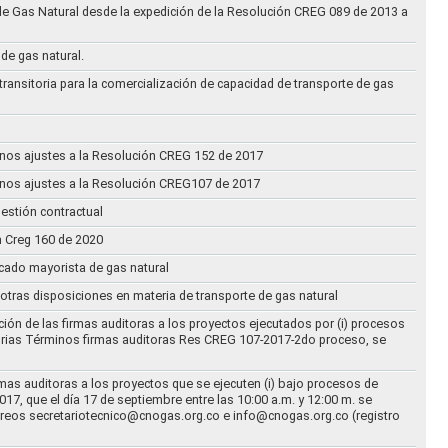
de Gas Natural desde la expedición de la Resolución CREG 089 de 2013 a
 de gas natural.
transitoria para la comercialización de capacidad de transporte de gas
n unos ajustes a la Resolución CREG 152 de 2017
n unos ajustes a la Resolución CREG107 de 2017
estión contractual
n Creg 160 de 2020
rcado mayorista de gas natural
n otras disposiciones en materia de transporte de gas natural
ción de las firmas auditoras a los proyectos ejecutados por (i) procesos
torias Términos firmas auditoras Res CREG 107-2017-2do proceso, se
rmas auditoras a los proyectos que se ejecuten (i) bajo procesos de
17, que el día 17 de septiembre entre las 10:00 a.m. y 12:00 m. se
correos secretariotecnico@cnogas.org.co e info@cnogas.org.co (registro