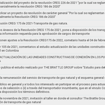
socialización del proyecto de la resolución CREG 226 de 2021 “por la cual se r
 parcialmente la resolución CREG 186 de 2020”
blicar un proyecto de resolución de carácter general “Por la cual se reglament
cialmente la Resolución CREG 186 de 2020”
lución CREG 175 de 2021-Transporte de gas natura.
os Anexos de la Resolución CREG 175 de 2021, pone a disposición de los transp
 la información requerida para la aprobación de cargos de transporte
ponen ajustes a la Resolución CREG175 de 2022, cometario hasta el 04 de febr
r 105 de 2021, comentarios al estudio actualización de las unidades constructi
al en Colombia
ACTUALIZACIÓN DE LAS UNIDADES CONSTRUCTIVAS DE CONEXIÓN EN LOS PU
A
G publica el estudio realizado por THE BRATTLE GROUP sobre "Estudio para d
 la remuneración del servicio de transporte de gas natural y el esquema genera
lico en general y a todos los interesado en participar en el proceso para actual
sos de selección o (ii) a través del transportador incumbente, que en el vincu
 disposición los términos definitivos.
de noviembre de 2021, invitación al taller en donde el consultor The Brattle Gr
n de transporte de gas natural