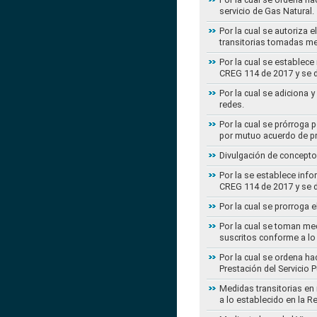
servicio de Gas Natural.
Por la cual se autoriza 
transitorias tomadas m
Por la cual se establece
CREG 114 de 2017 y se d
Por la cual se adiciona 
redes.
Por la cual se prórroga 
por mutuo acuerdo de pr
Divulgación de concepto
Por la se establece info
CREG 114 de 2017 y se d
Por la cual se prorroga 
Por la cual se toman med
suscritos conforme a lo
Por la cual se ordena ha
Prestación del Servicio
Medidas transitorias en
a lo establecido en la 