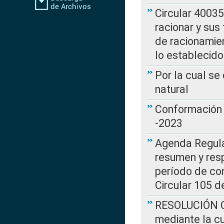
Circular 4003
racionar y sus
de racionamie
lo establecid
Por la cual s
natural
Conformación 
-2023
Agenda Regulat
resumen y resp
período de co
Circular 105 d
RESOLUCIÓN CR
mediante la cu