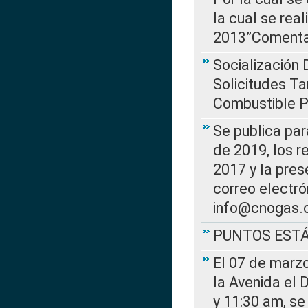
la cual se rea
2013”Comentar
Socialización 
Solicitudes Ta
Combustible Po
Se publica par
de 2019, los r
2017 y la pres
correo electr
info@cnogas.
PUNTOS EST
El 07 de marzo
la Avenida el 
y 11:30 am, se 