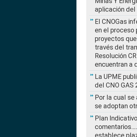
Minas Y Energ
aplicación del
El CNOGas info
en el proceso 
proyectos que 
través del tra
Resolución CRE
encuentran a 
La UPME public
del CNO GAS 2
Por la cual se
se adoptan ot
Plan Indicativ
comentarios….
establece plaz