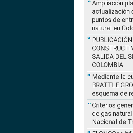
Ampliación pla
actualización 
puntos de entr
natural en Co
PUBLICACIÓN
CONSTRUCTIV
SALIDA DEL 
COLOMBIA
Mediante la cu
BRATTLE GROUP
esquema de re
Criterios gene
de gas natura
Nacional de T