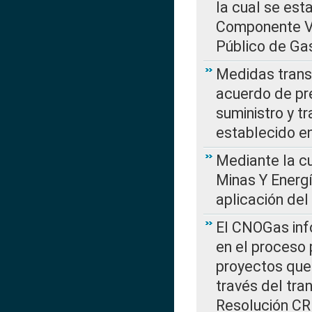
la cual se est
Componente Var
Público de Ga
Medidas transi
acuerdo de pre
suministro y t
establecido e
Mediante la cu
Minas Y Energ
aplicación del
El CNOGas info
en el proceso 
proyectos que 
través del tra
Resolución CRE