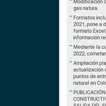
Modificación 
gas natura.
Formatos incl
2021, pone a d
formato Excel,
información re
Mediante la c
2022, cometar
Ampliación pla
actualización 
puntos de entr
natural en Co
PUBLICACIÓN
CONSTRUCTIV
SALIDA DEL 