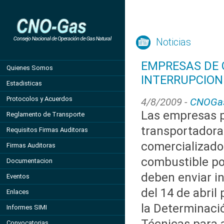
Noticias
EMPRESAS DE 
Quienes Somos
INTERRUPCIONE
Estadisticas
Protocolos y Acuerdos
4/8/2009 -
CNOGa
Las empresas p
Reglamento de Transporte
transportadoras
Requisitos Firmas Auditoras
comercializado
Firmas Auditoras
combustible po
Documentacion
deben enviar i
Eventos
del 14 de abril
Enlaces
la Determinaci
Informes SIMI
Convocatorias