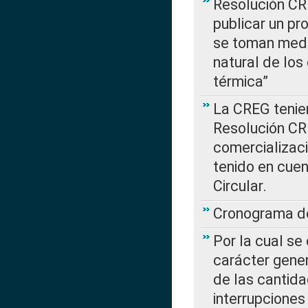
Resolución CR
publicar un pr
se toman medi
natural de los
térmica”
La CREG tenien
Resolución CR
comercializaci
tenido en cuen
Circular.
Cronograma de
Por la cual se
carácter gener
de las cantida
interrupcione