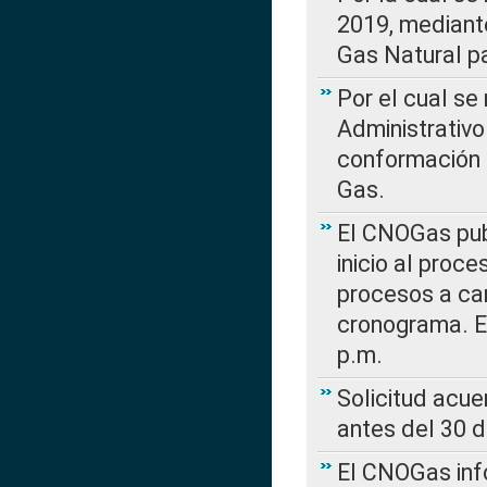
2019, mediante
Gas Natural pa
Por el cual se
Administrativo
conformación 
Gas.
El CNOGas publ
inicio al proce
procesos a car
cronograma. E
p.m.
Solicitud acue
antes del 30 
El CNOGas info