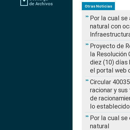
Otras Noticias
Por la cual s
natural con o
Infraestructur
Proyecto de Re
la Resolución
diez (10) días 
el portal web 
Circular 4003
racionar y sus
de racionamie
lo establecid
Por la cual s
natural