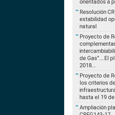
orientados a p
Resolución CR
estabilidad op
natural
Proyecto de R
complementan 
intercambiabi
de Gas”….El p
2018…
Proyecto de R
los criterios d
infraestructur
hasta el 19 de
Ampliación pl
CREG143-17