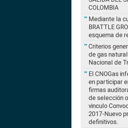
COLOMBIA
Mediante la cu
BRATTLE GROUP
esquema de re
Criterios gene
de gas natura
Nacional de T
El CNOGas info
en participar 
firmas auditor
de selección o
vinculo Convo
2017-Nuevo pr
definitivos.