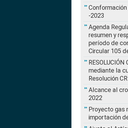
Conformación 
-2023
Agenda Regulat
resumen y resp
período de co
Circular 105 d
RESOLUCIÓN CR
mediante la cu
Resolución C
Alcance al cr
2022
Proyecto gas n
importación d