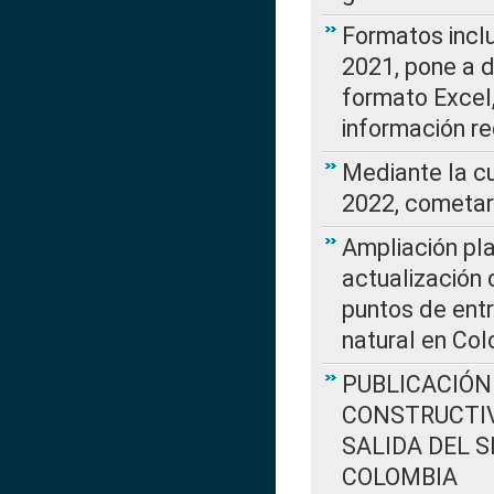
Formatos incl
2021, pone a d
formato Excel,
información re
Mediante la c
2022, cometar
Ampliación pla
actualización 
puntos de entr
natural en Co
PUBLICACIÓN
CONSTRUCTIV
SALIDA DEL 
COLOMBIA