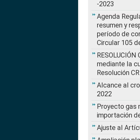
-2023
Agenda Regulat
resumen y resp
período de co
Circular 105 d
RESOLUCIÓN CR
mediante la cu
Resolución C
Alcance al cr
2022
Proyecto gas n
importación d
Ajuste al Artí