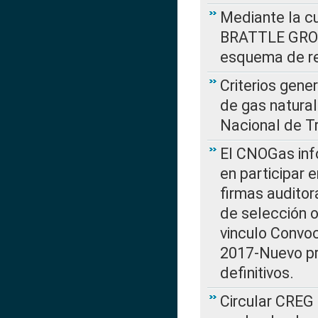
Mediante la cu
BRATTLE GROUP
esquema de re
Criterios gene
de gas natura
Nacional de T
El CNOGas info
en participar 
firmas auditor
de selección o
vinculo Convo
2017-Nuevo pr
definitivos.
Circular CREG 