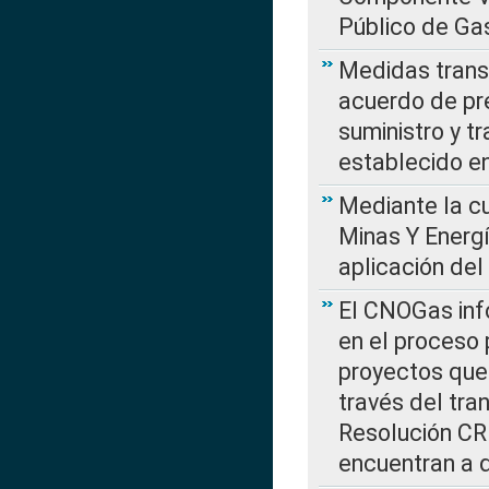
Público de Ga
Medidas transi
acuerdo de pre
suministro y t
establecido e
Mediante la cu
Minas Y Energ
aplicación del
El CNOGas info
en el proceso 
proyectos que 
través del tra
Resolución CRE
encuentran a 