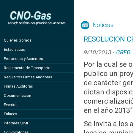
Noticias
RESOLUCION CR
Quienes Somos
Estadisticas
9/10/2013 -
CREG
Protocolos y Acuerdos
Por la cual se 
Reglamento de Transporte
público un pro
Requisitos Firmas Auditoras
de carácter gen
Firmas Auditoras
dictan disposic
Documentacion
comercializació
Eventos
en el año 2013"
Enlaces
Se invita a los 
Informes SIMI
Convocatorias