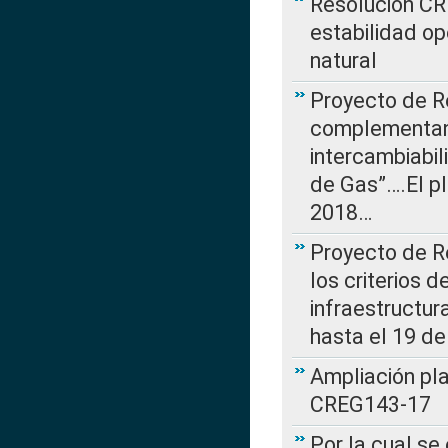
Resolución CR
estabilidad op
natural
Proyecto de R
complementan 
intercambiabi
de Gas”….El p
2018…
Proyecto de R
los criterios d
infraestructur
hasta el 19 de
Ampliación pl
CREG143-17
Por la cual se