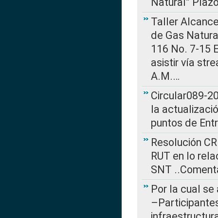
Natural” Plaz
Taller Alcance
de Gas Natural
116 No. 7-15 E
asistir vía st
A.M.…
Circular089-20
la actualizaci
puntos de Ent
Resolución CR
RUT en lo rel
SNT ..Comenta
Por la cual se
–Participantes
infraestructur